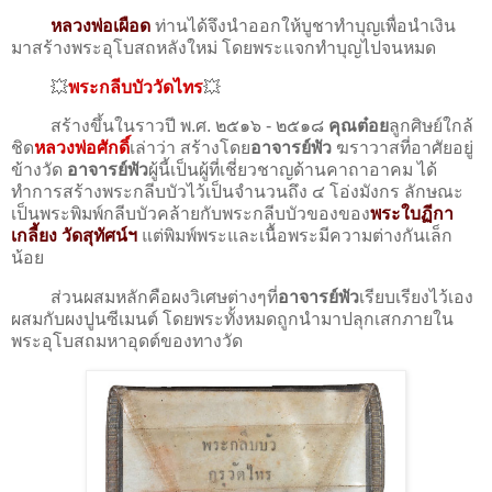
หลวงพ่อเผือด
ท่านได้จึงนำออกให้บูชาทำบุญ​เพื่อนำเงิน
มาสร้างพระอุโบสถหลังใหม่ โดยพระแจกทำบุญไปจนหมด
💥
พระกลีบบัววัดไทร
💥
สร้างขึ้นในราวปี พ.ศ. ๒๕๑๖ - ๒๕๑๘
คุณต๋อย
ลูกศิษย์ใกล้
ชิด
หลวงพ่อศักดิ์
เล่าว่า สร้างโดย
อาจารย์พัว
ฆราวาสที่อาศัยอยู่
ข้างวัด
อาจารย์พัว
ผู้นี้เป็นผู้ที่เชี่ยวชาญด้านคาถาอาคม ได้
ทำการสร้างพระกลีบบัวไว้เป็นจำนวนถึง ๔ โอ่งมังกร ลักษณะ
เป็นพระพิมพ์กลีบบัวคล้ายกับพระกลีบบัวของของ
พระใบฏีกา
เกลี้ยง วัดสุทัศน์ฯ
แต่พิมพ์พระและเนื้อพระมีความต่างกันเล็ก
น้อย
ส่วนผสมหลักคือผงวิเศษต่างๆที่
อาจารย์พัว
เรียบเรียงไว้เอง
ผสมกับผงปูนซีเมนต์ โดยพระทั้งหมดถูกนำมาปลุกเสกภายใน
พระอุโบสถมหาอุดต์ของทางวัด