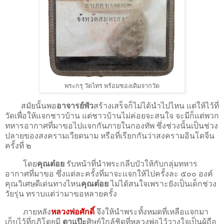
พระกรุ วัดไทร พร้อมซองเดิมจากวัด
สมัยนั้นพอ
อาจารย์พัว
สร้างเสร็จก็ไม่ได้นำไปไหน แต่ให้ไว้ที่
วัดเพื่อให้แจกชาวบ้าน แต่ชาวบ้านไม่ค่อยจะสนใจ จะมีก็แต่พวก
ทหารอากาศที่มาขอไปแจกกันภายในกองทัพ ซึ่งช่วงนั้นเป็นช่วง
ปลายของสงครามเวียดนาม หรือที่เรียกกันว่าสงครามอินโดจีน
ครั้งที่ ๒
โดย
คุณต๋อย
รับหน้าที่นำพระกลีบบัวให้กับกลุ่มทหาร
อากาศที่มาขอ ซึ่งแต่ละครั้งที่มาจะแจกให้ไปครั้งละ ๕๐๐ องค์
คุณวิเศษดีเด่นทางไหน
คุณต๋อย
ไม่ได้สนใจเพราะยังเป็นเด็กช่วง
วัยรุ่น ทราบแต่ว่ามาขอหลายครั้ง
ภายหลัง
หลวงพ่อศักดิ์
จึงให้นำพระทั้งหมดที่เหลือแจกมา
เก็บไว้ที่กุฏิโดยมี
ตาแป๊ะ
ศิษย์ใกล้ชิดที่หลวงพ่อไว้วางใจเป็นผู้ถือ