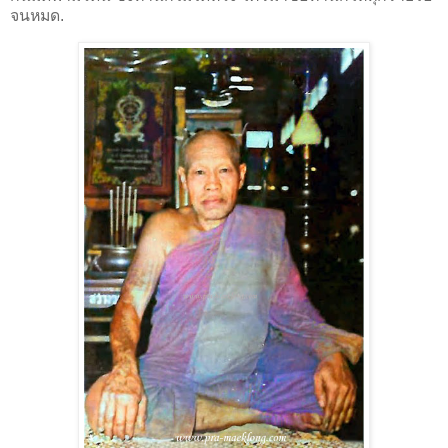
จนหมด.