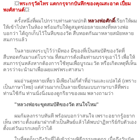
💥
พระกรุวัดไทร แตกกรุจากบันทึกของคุณสะอาด เปี่ยม
พงศ์สานต์
💥
ครั้งหนึ่งที่ผมไปกราบท่านตามปกติ
หลวงพ่อศักดิ์
เรียกให้ผม
ให้เข้าไปหาในห้อง พร้อมกับให้ดูสมุดข่อยลายแทงที่หลวงพ่อ
บอกว่า ได้ถูกเก็บไว้ในหีบของวัด สืบทอดกันมาหลายสมัยหลาย
สมภารแล้ว
ในลายแทงระบุไว้ว่ามีทอง มีของที่เป็นสมบัติของวัดที่
สืบทอดกันมาแต่โบราณ ที่สมภารดั่งเดิมท่านบรรจุเอาไว้ เพื่อให้
สมภารรุ่นหลังหากต้องการใช้ทุนเพื่อบูรณะวัด หรือเกิดเหตุที่เห็น
ควรว่าจะนำมาเพื่อเผยแพร่พระศาสนา
ผมอ่านดูหลายเที่ยว มีเพียงไม่กี่คำที่อ่านและแปลได้ (เพราะ
เป็นภาษาไทย) แต่ส่วนมากเป็นลายเขียนแบบภาษาบาลีที่พระ
ท่านใช้กัน ท่านนั่งนิ่งมองดูกริยาของผม พลางถามว่า
"หลวงพ่อจะขุดสมบัติของวัด สนใจไหม"
ผมก้มลงกราบทันที พร้อมบอกว่าสนใจ เพราะอยากรู้อยาก
เห็น เพราะตั้งแต่มาฝากตัวเป็นศิษย์แล้วได้พบปาฏิหาริย์กับตัวเอง
ตั้งแต่วันแรกเลยก็ว่าได้
ในที่สุดก็มาถึงวันที่ได้เข้าร่วมพิธีกรรมขุดกรุ เมื่อถึงวันนัด