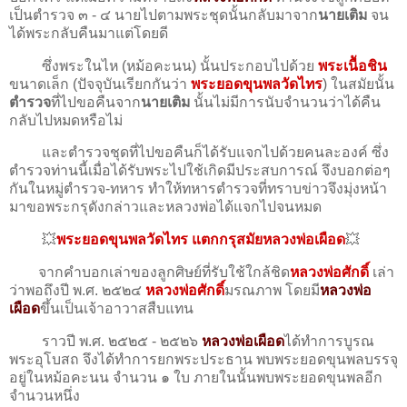
เป็นตำรวจ ๓ - ๔ นายไปตามพระชุดนั้นกลับมาจาก
นายเติม
จน
ได้พระกลับคืนมาแต่โดยดี
ซึ่งพระในไห (หม้อคะนน) นั้นประกอบไปด้วย
พระเนืัอชิน
ขนาดเล็ก (ปัจจุบัน​เรียกกันว่า
พระยอดขุนพลวัดไทร
)​ ในสมัยนั้น
ตำรวจ
ที่ไปขอคืนจาก
นายเติม
นั้นไม่มีการนับจำนวนว่าได้คืน
กลับไปหมดหรือไม่
และตำรวจชุดที่ไปขอคืนก็ได้รับแจกไปด้วยคนละองค์ ซึ่ง
ตำรวจท่านนี้เมื่อได้รับพระไปใช้เกิดมีประสบการณ์​ จึงบอกต่อๆ
กันในหมู่ตำรวจ-ทหาร ทำให้ทหารตำรวจที่ทราบข่าวจึงมุ่งหน้า
มาขอพระกรุดังกล่าวและหลวงพ่อได้แจกไปจนหมด
💥
พระยอดขุนพลวัดไทร
แตกกรุสมัยหลวงพ่อเผือด
💥
จากคำบอกเล่าของลูกศิษย์ที่รับใช้ใกล้ชิด
หลวงพ่อศักดิ์
เล่า
ว่าพอถึงปี พ.ศ. ๒๕๒๔
หลวงพ่อศักดิ์
มรณภาพ โดยมี
หลวงพ่อ
เผือด
ขึ้นเป็นเจ้าอาวาสสืบแทน
ราวปี พ.ศ. ๒๕๒๕ - ๒๕๒๖
หลวงพ่อเผือด
ได้ทำการบูรณ
พระอุโบสถ จึงได้ทำการยกพระประธาน พบพระยอดขุนพลบรรจุ
อยู่ในหม้อคะนน จำนวน ๑ ใบ ภายในนั้นพบพระยอดขุนพลอีก
จำนวนหนึ่ง