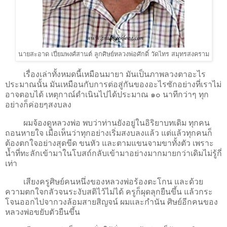
นายสะอาด เปี่ยมพงศ์สานต์ ลูกศิษย์หลวงพ่อศักดิ์ วัดไทร สมุทรสงคราม
เรื่องเล่าทั้งหมดนี้เหมือนมายา มันเป็นภาพลวงตาอะไร
ประมาณนั้น มันเหมือนกับการต่อสู่กันของอะไรซักอย่างที่เราไม่
อาจตอบได้ เหตุกาณ์ดำเนินไปได้ประมาณ ๑๐ นาทีกว่าๆ ทุก
อย่างก็ค่อยๆสงบลง
ผมจ้องดูหลวงพ่อ พบว่าท่านยังอยู่ในอิริยาบทเดิม ทุกคน
ถอนหายใจ เมื่อเห็นว่าทุกอย่างเริ่มสงบลงแล้ว แต่แล้วทุกคนก็
ต้องตกใจอย่างสุดขีด ขนหัว และตามแขนจามขาทั้งตัว เพราะ
น้ำที่ทะลักเข้ามาในโบสถ์กลับเข้ามาอย่างมากมายกว่าเดิมไม่รู้กี่
เท่า
เสียงครูศิษย์คนหนึ่งของหลวงพ่อร้องตะโกน และด้วย
ความตกใจกลัวจนระงับสติไว้ไม่ได้ ครูก็ผุดลุกยืนขึ้น แล้วกระ
โจนออกไปจากวงล้อมสายสิญจน์ ผมและกำนัน ศิษย์อีกคนของ
หลวงพ่อขยับตัวยืนขึ้น