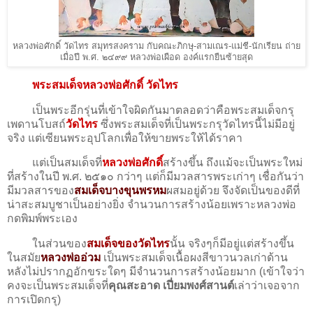
หลวงพ่อศักดิ์ วัดไทร สมุทรสงคราม กับคณะภิกษุ-สามเณร-แม่ชี-นักเรียน ถ่าย
เมื่อปี พ.ศ. ๒๔๙๙ หลวงพ่อเผือด องค์แรกยืนซ้ายสุด
พระสมเด็จหลวงพ่อศักดิ์ วัดไทร
เป็นพระอีกรุ่นที่เข้าใจผิดกันมาตลอดว่าคือพระสมเด็จกรุ
เพดานโบสถ์
วัดไทร
ซึ่งพระสมเด็จที่เป็นพระกรุวัดไทรนี้ไม่มีอยู่
จริง แต่เซียนพระอุปโลกเพื่อให้ขายพระให้ได้ราคา
แต่เป็นสมเด็จที่
หลวงพ่อศักดิ์
สร้างขึ้น ถึงแม้จะเป็นพระใหม่
ที่สร้างในปี พ.ศ. ๒๕๑๐ กว่าๆ แต่ก็มีมวลสารพระเก่าๆ เชื่อกันว่า
มีมวลสารของ
สมเด็จบางขุนพรหม
ผสมอยู่ด้วย จึงจัดเป็นของดีที่
น่าสะสมบูชาเป็นอย่างยิ่ง จำนวนการสร้างน้อยเพราะหลวงพ่อ
กดพิมพ์พระเอง
ในส่วนของ
สมเด็จของวัดไทร
นั้น จริงๆก็มีอยู่แต่สร้างขึ้น
ในสมัย
หลวงพ่ออ่วม
เป็นพระสมเด็จเนื้อผงสีขาวนวลเก่าด้าน
หลังไม่ปรากฏอักขระใดๆ มีจำนวนการสร้างน้อยมาก (เข้าใจว่า
คงจะเป็นพระสมเด็จที่
คุณสะอาด เปี่ยมพงศ์สานต์
เล่าว่าเจอจาก
การเปิดกรุ)