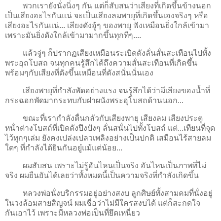
พวกเรายังนั่งนิ่งๆ กัน แต่ก็สับสนว่าเสียงที่เกิดขึ้นข้างนอก
เป็นเสียงอะไรกันแน่ จะเป็นเสียงลมพายุที่เกิดขึ้นเองจริงๆ หรือ
เสียงอะไรกันแน่... เสียงดังอู้ๆ ของพายุ ฟังเหมือนยิ่งใกล้เข้ามา
เพราะมันยิ่งดังใกล้เข้ามามากขึ้นทุกทีๆ....
แล้วจู่ๆ ก็ปรากฏเสียงเหมือนระเบิดดังลั่นสั่นสะเทือนไปทั้ง
พระอุถโบสถ จนทุกคนรู้สึกได้ถึงความสั่นสะเทือนที่เกิดขึ้น
พร้อมๆกับเสียงที่ดังขึ้นเหมือนที่ดังสนั่นนั่นเอง
เสียงพายุที่กำลังพัดอย่างแรง จนรู้สึกได้ว่ามีเสียงของน้ำที่
กระฉอกพัดมากระทบกับฝาผนังพระอุโบสถด้านนอก...
ขณะที่เรากำลังตื่นกลัวกับเสียงพายุ เสียงลม เสียงประตู
หน้่าต่างโบสถ์ที่เปิดดังปึงปังๆ ลั่นสนั่นไปทั้งโบสถ์ แต่...เทียนที่จุด
ไว้ทุกๆเล่ม ยังคงเปล่งเปลวเพลิงอย่างเป็นปกติ เสมือนไร้สายลม
ใดๆ ที่กำลังได้ยินกันอยู๋แม้แต่น้อย...
ผมสับสน เพราะไม่รู้อันไหนเป็นจริง อันไหนเป็นภาพที่ไม่
จริง ผมยืนยันได้เลยว่าทั้งหมดนี้เป็นความจริงที่กำลังเกิดขึ้น
หลวงพ่อนั่งบริกรรมอยู่อย่างสงบ ลูกศิษย์ทั้งสามคมที่นั่งอยู่
ในวงล้อมสายสิญจน์ ผมเชื่อว่าไม่มีใครสงบได้ แต่ก็สะกดใจ
กันเอาไว้ เพราะมีหลวงพ่อเป็นที่ยึดเหนี่ยว