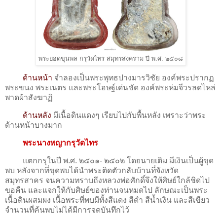
พระยอดขุนพล กรุวัดไทร สมุทรสงคราม ปี พ.ศ. ๒๕๐๘
ด้านหน้า
จำลองเป็นพระพุทธปางมารวิชัย องค์พระปรากฏ
พระขนง พระเนตร และพระโอษฐ์เด่นชัด องค์พระห่มจีวรลดไหล่
พาดผ้าสังฆาฏิ
ด้านหลัง
มีเนื้อดินแดงๆ เรียบไปกับพื้นหลัง เพราะว่าพระ
ด้านหน้าบางมาก
พระนางพญากรุวัดไทร
แตกกรุในปี พ.ศ. ๒๕๐๑- ๒๕๐๒ โดยนายเติม มีเงินเป็นผู้ขุด
พบ หลังจากที่ขุดพบได้นำพระติดตัวกลับบ้านที่จังหวัด
สมุทรสาคร จนความทราบถึงหลวงพ่อศักดิ์จึงให้ศิษย์ใกล้ชิดไป
ขอคืน และแจกให้กับศิษย์ของท่านจนหมดไป ลักษณะเป็นพระ
เนื้อดินผสมผง เนื้อพระที่พบมีทั้งสีแดง สีดำ สีน้ำเงิน และสีเขียว
จำนวนที่ค้นพบไม่ได้มีการจดบันทึกไว้