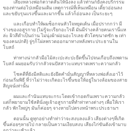
เสียงหลวงพ่อก็ตวาดลั่นให้นั่งลง แล้วท่านก็ยังคงบริกรรม
ของท่านต่อไปเหมือนเดิม เหตุการณ์ที่เห็นเหมือน เดี๋ยวอ่อนลง
และขยับรุนแรงขึ้นและมากขึ้น แล้วก็อ่อนลง เป็นระยะๆ
และเกือบทำให้ผมช็อกจนหัวใจหยุดเต้น เมื่อปรากกว่า มี
ร่างของอสูรกาย (ไม่รู้จะเรียกอะไรดี มันมีร่างคล้ายคนเรานี่แห
ล่ะ ผิวสีดำเป็นถ่าน ไม่นุ่งผ้าผ่อนอะไรเลย ตัวโตขนาดซัก ๒ เท่า
ของคนปกติ) จู่ๆก็โผ่ลพรวดออกมาทางหลังพระประธานใน
โบสถ์
ท่าทางน่ากลัวมือไม้สะเปะสะปะยืดขึ้นไปจนเกือบถึงเพดาน
โบสถ์ ผมยอมรับว่ากลัวจนปัสสาวะแทบราดเพราะความกลัว
โชคดีที่ยังมีสติและยังยึดคำมั่นสัญญาที่หลวงพ่อสั่งเอาไว้
ก่อนเริ่มพิธี ที่ว่าไม่ว่าจะเกิดอะไรขึ้นขอให้อยู่ในวงล้อมของสาย
สิญจน์เท่านั้น
ผมและกำนันแทบจะกระโดดเข้ากอดกันเพราะความกลัว
แต่ก็พยายามใช้สตินั่งดูเจ้าอสูรกายที่ทำท่าทางต่างๆ เพื่อให้เรา
กลัว พักใหญ่ๆ มันก็ค่อยๆ จางหายไปตรงหน้าพระประธานฯ
ตอนนั้น ดูทุกอย่างทำท่าว่าจะสงบลงแล้ว เสียงต่างๆที่เกิด
ขึ้นค่อยๆหายไป กลายเป็นความเงียบสงบ เสียงไก่ขันดังเข้ามาบ
อกว่าจะเช้าแล้ว