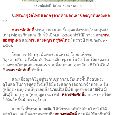
หลวงพ่อศักดิ์ วัดไทร สมุทรสงคราม
💥
พระกรุวัดไทร แตกกรุจากคำบอกเล่าของญาติหลวงพ่อ
💥
หลวงพ่อศักดิ์
ท่านบูรณะและเริ่มขุดแต่งพระอุโบสถ(หลัง
เก่า) เพื่อขอวิสุงคามสีมาในปี พ.ศ. ๒๕๐๒ ทำให้มีการขุดพบ
พระ
ยอดขุนพล
และ
พระนางพญา
กรุวัดไทร
ในราวปี พ.ศ. ๒๕๐๑ -​
๒๕๐๒
โดยการปรับปรุงพื้นที่บริเวณพระอุโบสถ​เพื่อขอ
วิสุงคามสีมาครั้งนั้น ทำกันเองเงียบๆภายในวัด โดยให้แรงงาน
ของพระภิกษุและสามเณร รวมทั้งอุบาสก-อุบาสิกา ที่รับใช้ใกล้
ชิด
หลวงพ่อศักดิ์
เท่านั้น
และเมื่อญาติโยมช่วยกันขุดถากปรับแต่งพื้นที่รอบพระ
อุโบสถ ในการขุดครั้งนั้นได้มีพระแตกกรุออกมาจำนวน ๑ ไห
(หม้อคะนน) คนที่ขุดเจอชื่อ
นายเติม มีเงิน
บุตรของ
นายเงิน มี
เงิน
(โยมอุปฐาก(พ่อบุญธรรม) ที่นำ
หลวงพ่อศักดิ์
​มาบวช) ขุดได้ที่
ใต้ต้นโพธิ์​หน้าพระอุโบสถ
แรกเริ่มที่ขุดพบ
นายเติม
ได้นำพระกลับไปบ้านโดยไม่ได้
บอกใคร แต่เมื่อความทราบถึง
หลวงพ่อศักดิ์
​ ท่านจึงใช้ลูกศิษย์​ที่