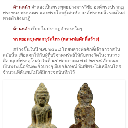
ด้านหน้า
จำลองเป็นพระพุทธปางมารวิชัย องค์พระปรากฏ
พระขนง พระเนตร และพระโอษฐ์เด่นชัด องค์พระห่มจีวรลดไหล่
พาดผ้าสังฆาฏิ
ด้านหลัง
เรียบ ไม่ปรากฏอักขระใดๆ
พระยอดขุนพลกรุวัดไทร (หลวงพ่อศักดิ์สร้าง)
สร้างขึ้นในปี พ.ศ. ๒๕๐๘ โดยหลวงพ่อศักดิ์เจ้าอาวาสใน
สมัยนั้น เพื่อแจกให้กับผู้ที่บริจาคทรัพย์ให้กับทางวัดในงานวาง
ศิลาฤกษ์พระอุโบสถวันที่ ๑๕ พฤษภาคม พ.ศ. ๒๕๐๘ ลักษณะ
เป็นพระเนื้อชินตะกั่วบางๆ มีเอกลักษณ์ พิมพ์พระไม่เหมือนใคร
จำนวนที่ค้นพบไม่ได้มีการจดบันทึกไว้