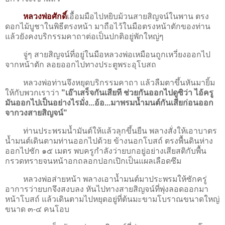
หลวงพ่อศักดิ์
เอื้อมมือไปหยิบม้วนสายสิญจน์ในพาน ตรง
ดอกไม้บูชาในพิธีตรงหน้า มาถือไว้ในมือตรงหน้าตักของท่าน
แล้วยังคงบริกรรมคาถาต่อเป็นปกติอยู่พักใหญ่ๆ
จู่ๆ สายสิญจน์ที่อยู่ในมือหลวงพ่อเหมือนถูกเหวี่ยงออกไป
จากหน้าตัก ลอยออกไปทางประตูพระอุโบสถ
หลวงพ่อท่านจึงหยุดบริกรรมคาถา แล้วลืมตาขึ้นหันมายิ้ม
ให้กับพวกเราว่า
"เอ๊าเสร็จกันเสียที ช่วยกันออกไปดูซิว่า ไอ้ครู
มันออกไปเป็นอย่างไรมั่ง...อ้อ...มาพรมน้ำมนต์กันเสียก่อนออก
จากวงสายสิญจน์"
ท่านประพรมน้ำมันต์ให้แล้วลุกขึ้นยืน พลางสั่งให้เอาบาตร
น้ำมนต์เดินตามท่านออกไปด้วย ข้างนอกโบสถ์ ตรงพื้นดินห่าง
ออกไปซัก ๑๕ เมตร พบครูกำลังว่ายบกอยู่อย่างเสียสติกับพื้น
กรวดทรายจนหน้าอกถลอกปอกเปิกเป็นแผลเลือดซึม
หลวงพ่อส่ายหน้า พลางเอาน้ำมนต์มาประพรมให้ซักครู่
อาการว่ายบกจึงสงบลง หันไปทางสายสิญจน์ที่พุ่งลอดออกมา
หน้าโบสถ์ แล้วเดินตามไปหยุดอยู่ที่ต้นมะขามโบราณขนาดใหญ่
ขนาด ๓-๔ คนโอบ