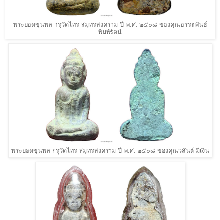
พระยอดขุนพล กรุวัดไทร สมุทรสงคราม ปี พ.ศ. ๒๕๐๘ ของคุณอรรถพันธ์
พิมพ์รัตน์
พระยอดขุนพล กรุวัดไทร สมุทรสงคราม ปี พ.ศ. ๒๕๐๘ ของคุณวสันต์ มีเงิน