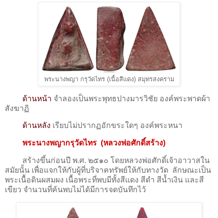
พระนางพญา กรุวัดไทร (เนื้อสีแดง) สมุทรสงคราม
ด้านหน้า
จำลองเป็นพระพุทธปางมารวิชัย องค์พระพาดผ้า
สังฆาฏิ
ด้านหลัง
เรียบไม่ปรากฏอักขระใดๆ องค์พระหนา
พระนางพญากรุวัดไทร
(หลวงพ่อศักดิ์สร้าง)
สร้างขึ้นก่อนปี พ.ศ. ๒๕๑๐ โดยหลวงพ่อศักดิ์เจ้าอาวาสใน
สมัยนั้น เพื่อแจกให้กับผู้ที่บริจาคทรัพย์ให้กับทางวัด ลักษณะเป็น
พระเนื้อดินผสมผง เนื้อพระที่พบมีทั้งสีแดง สีดำ สีน้ำเงิน และสี
เขียว จำนวนที่ค้นพบไม่ได้มีการจดบันทึกไว้