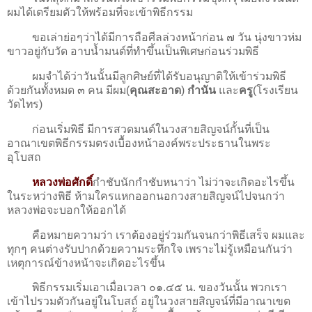
ผมได้เตรียมตัวให้พร้อมที่จะเข้าพิธีกรรม
ขอเล่าย่อๆว่าได้มีการถือศีลล่วงหน้าก่อน ๗ วัน นุ่งขาวห่ม
ขาวอยู่กับวัด อาบน้ำมนต์ที่ทำขึ้นเป็นพิเศษก่อนร่วมพิธี
ผมจำได้ว่าวันนั้นมีลูกศิษย์ที่ได้รับอนุญาติให้เข้าร่วมพิธี
ด้วยกันทั้งหมด ๓ คน มีผม(
คุณสะอาด
)
กำนัน
และ
ครู
(โรงเรียน
วัดไทร)
ก่อนเริ่มพิธี มีการสวดมนต์ในวงสายสิญจน์กั้นที่เป็น
อาณาเขตพิธีกรรมตรงเบื้องหน้าองค์พระประธานในพระ
อุโบสถ
หลวงพ่อศักดิ์
กำชับนักกำชับหนาว่า ไม่ว่าจะเกิดอะไรขึ้น
ในระหว่างพิธี ห้ามใครแหกออกนอกวงสายสิญจน์ไปจนกว่า
หลวงพ่อจะบอกให้ออกได้
คือหมายความว่า เราต้องอยู่ร่วมกันจนกว่าพิธีเสร็จ ผมและ
ทุกๆ คนต่างรับปากด้วยความระทึกใจ เพราะไม่รู้เหมือนกันว่า
เหตุการณ์ข้างหน้าจะเกิดอะไรขึ้น
พิธีกรรมเริ่มเอาเมื่อเวลา ๐๑.๔๕ น. ของวันนั้น พวกเรา
เข้าไปรวมตัวกันอยู่ในโบสถ์ อยู่ในวงสายสิญจน์ที่มีอาณาเขต