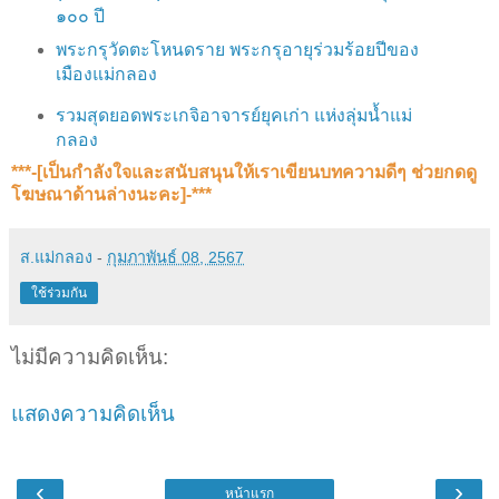
๑๐๐ ปี
พระกรุวัดตะโหนดราย พระกรุอายุร่วมร้อยปีของ
เมืองแม่กลอง
รวมสุดยอดพระเกจิอาจารย์ยุคเก่า แห่งลุ่มน้ำแม่
กลอง
***-[เป็นกำลังใจและสนับสนุน​ให้เราเขียนบทความดีๆ ช่วยกดดู
โฆษณาด้านล่างนะคะ]-***
ส.แม่กลอง
-
กุมภาพันธ์ 08, 2567
ใช้ร่วมกัน
ไม่มีความคิดเห็น:
แสดงความคิดเห็น
‹
›
หน้าแรก