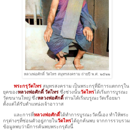
หลวงพ่อศักดิ์ วัดไทร สมุทรสงคราม ถ่ายปี พ.ศ. ๒๕๒๒
พระกรุวัดไทร
สมุทรสงคราม เป็นพระกรุที่มีการแตกกรุใน
ยุคของ
หลวงพ่อศักดิ์ วัดไทร
ซึ่งช่วงนั้น
วัดไทร
ได้เริ่มการบูรณะ
วัดขนานใหญ่ ซึ่ง
หลวงพ่อศักดิ์
ท่านได้เริ่มบรูณะวัดเรื่อยมา
ตั้งแต่ได้รับตำแหน่งเจ้าอาวาส
และการที่
หลวงพ่อศักดิ์
ได้ทำการบูรณะวัดนี้เอง ทำให้พระ
กรุต่างๆที่ซ่อนตัวอยู่ภายใน
วัดไทร
ได้ถูกค้นพบ จากการรวบรวม
ข้อมูลพบว่ามีการค้นพบพระกรุดังนี้