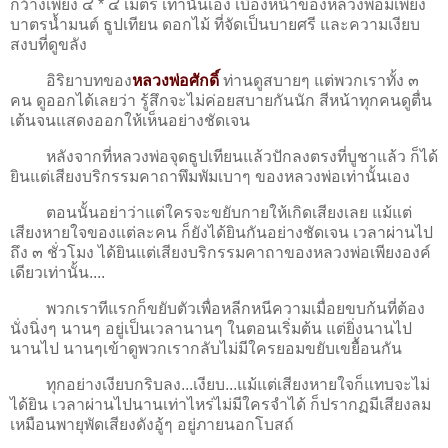
กว้างเพียง ๔ * ๔ เมตร เท่านั้นเอง เบื้องหน้าของหลวงพ่อมีเพียง
บาตรน้ำมนต์ ธูปเทียน ดอกไม้ ที่จัดเป็นบายศรี และความเงียบ
สงบที่ดูขลัง
อิริยาบทของ
หลวงพ่อศักดิ์
ท่านดูสบายๆ แต่พวกเราทั้ง ๓
คน ดูออกได้เลยว่า รู้สึกจะไม่ค่อยสบายกันนัก สีหน้าทุกคนดูตื่น
เต้นจนแสดงออกให้เห็นอย่างชัดเจน
หลังจากที่หลวงพ่อจุดธูปเทียนแล้วปักลงตรงที่บูชาแล้ว ก็ได้
ยินแต่เสียงบริกรรมคาถาพึมพัมเบาๆ ของหลวงพ่อเท่านั้นเอง
ตอนนั้นอย่าว่าแต่ใครจะขยับกายให้เกิดเสียงเลย แม้แต่
เสียงหายใจของแต่ละคน ก็ยังได้ยินกันอย่างชัดเจน เวลาผ่านไป
ถึง ๓ ชั่วโมง ได้ยินแต่เสียงบริกรรมคาถาของหลวงพ่อเพียงองค์
เดียวเท่านั้น....
พวกเราทีแรกก็ขยับตัวเพื่อหลีกหนีความเมื่อยขบก้นที่ต้อง
นั่งนิ่งๆ นานๆ อยู่เป็นเวลานานๆ ในตอนเริ่มต้น แต่ยิ่งนานไป
นานไป นานๆเข้าดูพวกเรากลับไม่มีใครยอมขยับเขยื้อนกัน
ทุกอย่างเงียบกริบลง...เงียบ...แม้แต่เสียงหายใจก็แทบจะไม่
ได้ยิน เวลาผ่านไปนานเท่าไหร่ไม่มีใครจำได้ ก็ปรากฏมีเสียงลม
เหมือนพายุพัดเสียงดังอู้ๆ อยู่ภายนอกโบสถ์