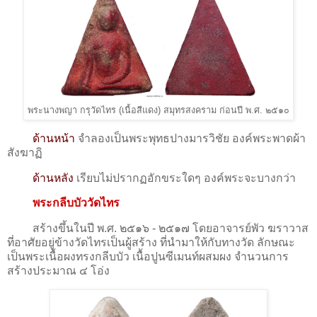
พระนางพญา กรุวัดไทร (เนื้อสีแดง) สมุทรสงคราม ก่อนปี พ.ศ. ๒๕๑๐
ด้านหน้า
จำลองเป็นพระพุทธปางมารวิชัย องค์พระพาดผ้า
สังฆาฏิ
ด้านหลัง
เรียบไม่ปรากฏอักขระใดๆ องค์พระจะบางกว่า
พระกลีบบัววัดไทร
สร้างขึ้นในปี พ.ศ. ๒๕๑๖ - ๒๕๑๗ โดยอาจารย์พัว ฆราวาส
ที่อาศัยอยู่ข้างวัดไทรเป็นผู้สร้าง ที่นำมาให้กับทางวัด ลักษณะ
เป็นพระเนื้อผงทรงกลีบบัว เนื้อปูนซีเมนท์ผสมผง จำนวนการ
สร้างประมาณ ๔ โอ่ง