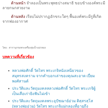
ด้านหน้า
จำลองเป็นพระพุทธปางสมาธิ ขอบข้างองค์พระมี
ลายกนกสวยงาม
ด้านหลัง
เรียบไม่ปรากฏอักขระใดๆ พื้นองค์พระมีรูที่เกิด
จากฟองอากาศ
โดย : สารานุกรมพระเครื่องลุ่มน้ำแม่กลอง
บทความที่เกี่ยวข้อง
หลวงพ่อศักดิ์ วัดไทร พระเกจิหนังเหนียวของ
สมุทรสงคราม จากคำบอกเล่าของคุณสะอาด เปี่ยม
พงศ์สานต์
ประวัติและวัตถุมงคลหลวงพ่อศักดิ์ วัดไทร พระเกจิผู้
เป็นเสือเก่ายิงฟันไม่เข้า
ประวัติและวัตถุมงคลพระอุปัชฌาย์อ่วม ติสฺสรสฺโส
(หลวงพ่ออ่วม) วัดไทร พระเกจิแม่กลองที่อายุถึง