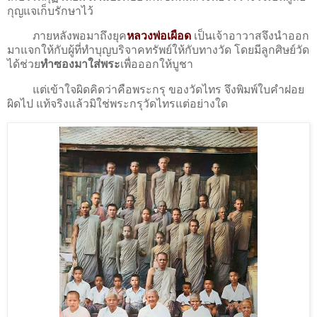
กุญแจเก็บรักษาไว้
ภายหลังพอมาถึงยุค
หลวงพ่อเผือด
เป็นเจ้าอาวาสจึงนำออก
มาแจกให้กับผู้ที่ทำบุญบริจาคทรัพย์ให้กับทางวัด โดยมีลูกศิษย์วัด
ได้ช่วย
ทำซองมาใส่พระ
เพื่อออกให้บูชา
แต่เข้าใจผิดคิดว่าคือพระกรุ ของวัดไทร จึงพิมพ์ใบคำฝอย
ผิดไป แท้จริงแล้วมิใช่พระกรุวัดไทรแต่อย่างใด