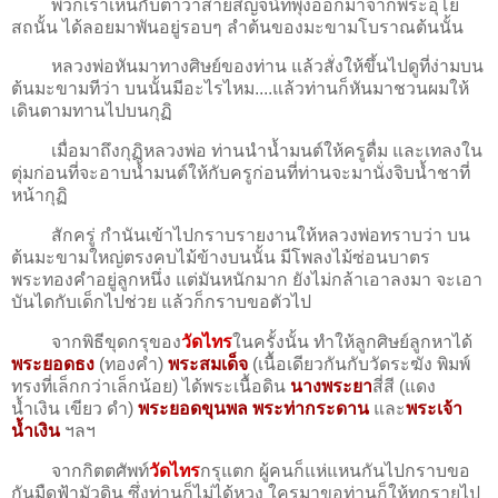
พวกเราเห็นกับตาว่าสายสิญจน์ที่พุ่งออกมาจากพระอุโย
สถนั้น ได้ลอยมาพันอยู่รอบๆ ลำต้นของมะขามโบราณต้นนั้น
หลวงพ่อหันมาทางศิษย์ของท่าน แล้วสั่งให้ขึ้นไปดูที่ง่ามบน
ต้นมะขามทีว่า บนนั้นมีอะไรไหม....แล้วท่านก็หันมาชวนผมให้
เดินตามทานไปบนกุฏิ
เมื่อมาถึงกุฏิหลวงพ่อ ท่านนำน้ำมนต์ให้ครูดื่ม และเทลงใน
ตุ่มก่อนที่จะอาบน้ำมนต์ให้กับครูก่อนที่ท่านจะมานั่งจิบน้ำชาที่
หน้ากุฏิ
สักครู่ กำนันเข้าไปกราบรายงานให้หลวงพ่อทราบว่า บน
ต้นมะขามใหญ่ตรงคบไม้ข้างบนนั้น มีโพลงไม้ซ่อนบาตร
พระทองคำอยู่ลูกหนึ่ง แต่มันหนักมาก ยังไม่กล้าเอาลงมา จะเอา
บันไดกับเด็กไปช่วย แล้วก็กราบขอตัวไป
จากพิธีขุดกรุของ
วัดไทร
ในครั้งนั้น ทำให้ลูกศิษย์ลูกหาได้
พระยอดธง
(ทองคำ)
พระสมเด็จ
(เนื้อเดียวกันกับวัดระฆัง พิมพ์
ทรงที่เล็กกว่าเล็กน้อย) ได้พระเนื้อดิน
นางพระยา
สี่สี (แดง
น้ำเงิน เขียว ดำ)
พระยอดขุนพล พระท่ากระดาน
และ
พระเจ้า
น้ำเงิน
ฯลฯ
จากกิตตศัพท์
วัดไทร
กรุแตก ผู้คนก็แห่แหนกันไปกราบขอ
กันมืดฟ้ามัวดิน ซึ่งท่านก็ไม่ได้หวง ใครมาขอท่านก็ให้ทุกรายไป