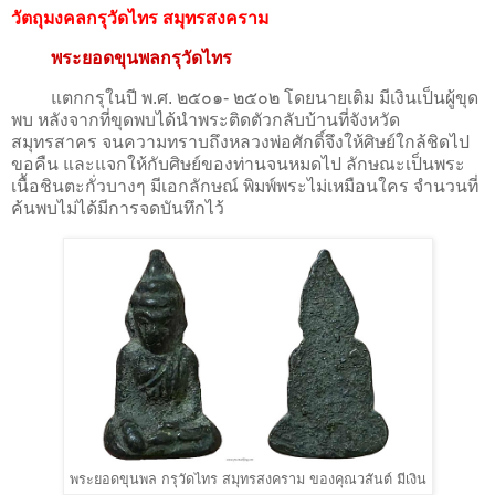
วัตถุมงคลกรุวัดไทร สมุทรสงคราม
พระยอดขุนพลกรุวัดไทร
แตกกรุในปี พ.ศ. ๒๕๐๑- ๒๕๐๒ โดยนายเติม มีเงินเป็นผู้ขุด
พบ หลังจากที่ขุดพบได้นำพระติดตัวกลับบ้านที่จังหวัด
สมุทรสาคร จนความทราบถึงหลวงพ่อศักดิ์จึงให้ศิษย์ใกล้ชิดไป
ขอคืน และแจกให้กับศิษย์ของท่านจนหมดไป ลักษณะเป็นพระ
เนื้อชินตะกั่วบางๆ มีเอกลักษณ์ พิมพ์พระไม่เหมือนใคร จำนวนที่
ค้นพบไม่ได้มีการจดบันทึกไว้
พระยอดขุนพล กรุวัดไทร สมุทรสงคราม ของคุณวสันต์ มีเงิน