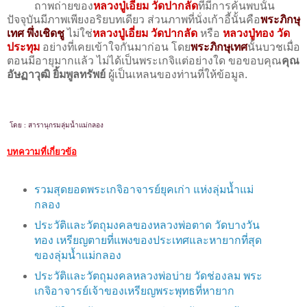
ถาพถ่ายของ
หลวงปู่เอี่ยม วัดปากลัด
ที่มีการค้นพบนั้น
ปัจจุบันมีภาพเพียงอริยบทเดียว ส่วนภาพที่นั่งเก้าอี้นั้นคือ
พระภิกษุ
เทศ พึ่งเชิดชู
ไม่ใช่
หลวงปู่เอี่ยม วัดปากลัด
หรือ
หลวงปู่ทอง วัด
ประทุม
อย่างที่เคยเข้าใจกันมาก่อน โดย
พระภิกษุเทศ
นั้นบวชเมื่อ
ตอนมีอายุมากแล้ว ไม่ได้เป็นพระเกจิแต่อย่างใด ขอขอบคุณ
คุณ
อัษฏาวุฒิ ยิ้มพูลทรัพย์
ผู้เป็นเหลนของท่านที่ให้ข้อมูล.
โดย : สารานุกรมลุ่มน้ำแม่กลอง
บทความที่เกี่ยวข้อ
รวมสุดยอดพระเกจิอาจารย์ยุคเก่า แห่งลุ่มน้ำแม่
กลอง
ประวัติและวัตถุมงคลของหลวงพ่อตาด วัดบางวัน
ทอง เหรียญตายที่แพงของประเทศและหายากที่สุด
ของลุ่มน้ำแม่กลอง
ประวัติและวัตถุมงคลหลวงพ่อบ่าย วัดช่องลม พระ
เกจิอาจารย์เจ้าของเหรียญพระพุทธที่หายาก