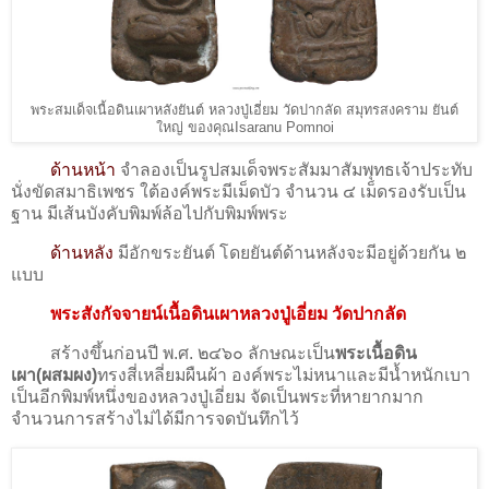
พระสมเด็จเนื้อดินเผาหลังยันต์ หลวงปู่เอี่ยม วัดปากลัด สมุทรสงคราม ยันต์
ใหญ่ ของคุณIsaranu Pomnoi
ด้านหน้า
จำลองเป็นรูปสมเด็จพระสัมมาสัมพุทธเจ้าประทับ
นั่งขัดสมาธิเพชร ใต้องค์พระมีเม็ดบัว จำนวน ๔ เม็ดรองรับเป็น
ฐาน มีเส้นบังคับพิมพ์ล้อไปกับพิมพ์พระ
ด้านหลัง
มีอักขระยันต์ โดยยันต์ด้านหลังจะมีอยู่ด้วยกัน ๒
แบบ
พระสังกัจจายน์เนื้อดินเผาหลวงปู่เอี่ยม วัดปากลัด
สร้างขึ้นก่อนปี พ.ศ. ๒๔๖๐ ลักษณะเป็น
พระเนื้อดิน
เผา(ผสมผง)
ทรงสี่เหลี่ยมผืนผ้า องค์พระไม่หนาและมีน้ำหนักเบา
เป็นอีกพิมพ์หนึ่งของหลวงปู่เอี่ยม จัดเป็นพระที่หายากมาก
จำนวนการสร้างไม่ได้มีการจดบันทึกไว้