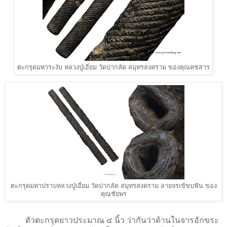
ตะกรุดมหาระงับ หลวงปู่เอี่ยม วัดปากลัด สมุทรสงคราม ของคุณคชสาร
ตะกรุดมหาปราบหลวงปู่เอี่ยม วัดปากลัด สมุทรสงคราม ลายจรเข้ขบฟัน ของ
คุณชัยพร
ตัวตะกรุดยาวประมาณ ๔ นิ้ว ว่ากันว่าด้านในจารอักขระ