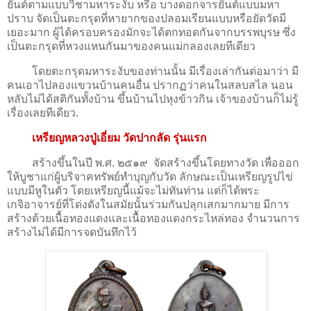
ยันต์ตามแบบวิชามหาระงับ หรือ บางดอกจารยันต์แบบมหา
ปราบ จัดเป็นตะกรุดที่หายากของปลอมเรียนแบบหรือยัดวัดมี
เยอะมาก ผู้ได้ครอบครองมักจะได้ตกทอดกันจากบรรพบุรษ ซึ่ง
เป็นตะกรุดที่หวงแหนกันมาของคนแม่กลองเลยทีเดียว
โดยตะกรุดมหาระงับของท่านนั้น มีเรื่องเล่ากันต่อมาว่า มี
คนเอาไปลองแขวนบ้านคนอื่น ปรากฏว่าคนในสลบสไล นอน
หลับไม่ได้สติกันทั้งบ้าน ขึ้นบ้านไปหุงข้าวกิน เจ้าของบ้านก็ไม่รู้
เรื่องเลยทีเดียว.
เหรียญหลวงปู่เอี่ยม วัดปากลัด รุ่นแรก
สร้างขึ้นในปี พ.ศ. ๒๕๑๙ จัดสร้างขึ้นโดยทางวัด เพื่อออก
ให้บูชาแก่ผู้บริจาคทรัพย์ทำบุญกับวัด ลักษณะเป็นเหรียญรูปไข่
แบบมีหูในตัว โดยเหรียญนี้แม้จะไม่ทันท่าน แต่ก็ได้พระ
เกจิอาจารย์ที่โด่งดังในสมัยนั้นร่วมกันปลุกเสกมากมาย มีการ
สร้างด้วยเนื้อทองแดงและเนื้อทองแดงกระไหล่ทอง จำนวนการ
สร้างไม่ได้มีการจดบันทึกไว้