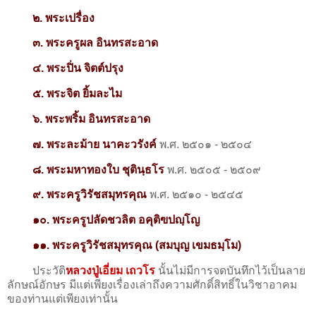
๒. พระเปรื่อง
๓. พระครูผล อินทรสะอาด
๔. พระปิ่น จิตต์ปรุง
๕. พระจิต ยิ้มละไม
๖. พระพริ้ม อินทรสะอาด
๗. พระละม้าย นาคะวรังค์
พ.ศ. ๒๕๐๑ - ๒๕๐๔
๘. พระมหาทองใบ ชุตินฺธโร
พ.ศ. ๒๕๐๕ - ๒๕๐๙
๙
. พระครูวิรัชสมุทรคุณ
พ.ศ. ๒๕๑๐ - ๒๕๔๕
๑๐. พระครูปลัดชวลิต อคุติฃปญฺโญ
๑๑. พระครูวิรัชสมุทรคุณ (สมบุญ เขมธมฺโม)
ประวัติ
หลวงปู่เอี่ยม เถวโร
นั้นไม่มีการจดบันทึกไว้เป็นลาย
ลักษณ์อักษร มีแต่เพียงเรื่องเล่าถึงความศักดิ์สิทธิ์ในวิชาอาคม
ของท่านแต่เพียงเท่านั้น