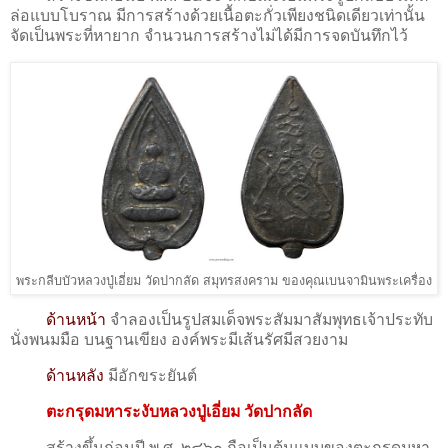
ล่อแบบโบราณ มีการสร้างด้วยเนื้อตะกั่วเพียงชนิดเดียวเท่านั้น
จัดเป็นพระที่หายาก จำนวนการสร้างไม่ได้มีการจดบันทึกไว้
พระกลีบบัวหลวงปู่เอี่ยม วัดปากลัด สมุทรสงคราม ของคุณเบนจามินพระเครื่อง
ด้านหน้า
จำลองเป็นรูปสมเด็จพระสัมมาสัมพุทธเจ้าประทับ
นั่งพนมมือ บนฐานเขียง องค์พระมีเส้นรัศมีสวยงาม
ด้านหลัง
มีอักขระยันต์
ตะกรุดมหาระงับหลวงปู่เอี่ยม วัดปากลัด
สร้างขึ้นก่อนปี พ.ศ. ๒๔๖๐ ถือเป็นต้นแบบของตะกรุดมหา