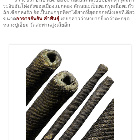
ระงับอันโด่งดังของเมืองแม่กลอง ลักษณะเป็นตะกรุดเนื้อตะกั่ว
ถักเชือกลงรัก จัดเป็นตะกรุดที่หาได้ยากที่สุดดอกหนึ่งเลยทีเดียว
ขนาด
อาจารย์พยัพ คำพันธุ์
เคยกล่าวว่าหายากยิ่งกว่าตะกรุด
หลวงปู่เอี่ยม วัดสะพานสูงเสียอีก