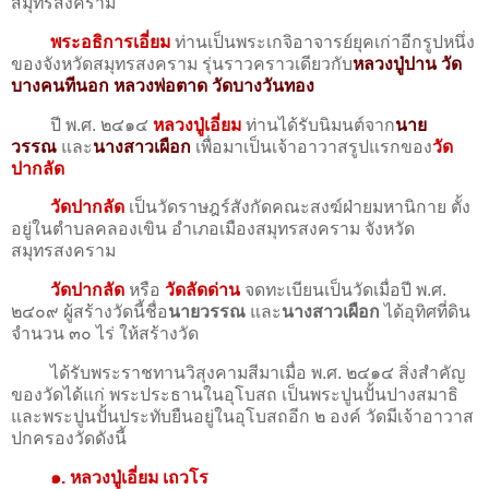
สมุทรสงคราม
พระอธิการเอี่ยม
ท่านเป็นพระเกจิอาจารย์ยุคเก่าอีกรูปหนึ่ง
ของจังหวัดสมุทรสงคราม รุ่นราวคราวเดียวกับ
หลวงปู่ปาน วัด
บางคนทีนอก หลวงพ่อตาด วัดบางวันทอง
ปี พ.ศ. ๒๔๑๔
หลวงปู่เอี่ยม
ท่านได้รับนิมนต์จาก
นาย
วรรณ
และ
นางสาวเผือก
เพื่อมาเป็นเจ้าอาวาสรูปแรกของ
วัด
ปากลัด
วัดปากลัด
เป็นวัดราษฎร์สังกัดคณะสงฆ์ฝ่ายมหานิกาย ตั้ง
อยู่ในตำบลคลองเขิน อำเภอเมืองสมุทรสงคราม จังหวัด
สมุทรสงคราม
วัดปากลัด
หรือ
วัดลัดด่าน
จดทะเบียนเป็นวัดเมื่อปี พ.ศ.
๒๔๐๙ ผู้สร้างวัดนี้ชื่อ
นายวรรณ
และ
นางสาวเผือก
ได้อุทิศที่ดิน
จำนวน ๓๐ ไร่ ให้สร้างวัด
ได้รับพระราชทานวิสุงคามสีมาเมื่อ พ.ศ. ๒๔๑๔ สิ่งสำคัญ
ของวัดได้แก่ พระประธานในอุโบสถ เป็นพระปูนปั้นปางสมาธิ
และพระปูนปั้นประทับยืนอยู่ในอุโบสถอีก ๒ องค์ วัดมีเจ้าอาวาส
ปกครองวัดดังนี้
๑. หลวงปู่เอี่ยม เถวโร