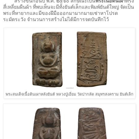
สร้างขึ้นก่อนปี พ.ศ. ๒๔๖๐ ลักษณะเป็น
พระเนื้อดินเผา
ทรง
สี่เหลี่ยมผืนผ้า ที่พบเห็นจะมีทั้งยันต์เล็กและพิมพ์ยันต์ใหญ่ จัดเป็น
พระที่หายากและมีของฝีมือออกมามากมายเช่าหาโปรด
ระมัดระวัง จำนวนการสร้างไม่ได้มีการจดบันทึกไว้
พระสมเด็จเนื้อดินเผาหลังยันต์ หลวงปู่เอี่ยม วัดปากลัด สมุทรสงคราม ยันต์เล็ก