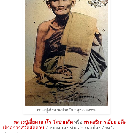
หลวงปู่เอี่ยม วัดปากลัด สมุทรสงคราม
หลวงปู่เอี่ยม เถวโร วัดปากลัด
หรือ
พระอธิการเอี่ยม อดีต
เจ้าอาวาส
วัดลัดด่าน
ตำบลคลองเขิน อำเภอเมือง จังหวัด