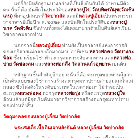
แต่ก็ยังมีหลักฐานบางอย่างที่เป็นสิ่งยืนยันได้ ว่าท่านมีตัว
ตน นั่นก็คือ บันทึกในประวัติของ
หลวงปู่ไข่ วัดบพิตรภิมุข(วัดเชิง
เลน)
ที่มาอุปสมบทที่
วัดปากลัด
และมี
หลวงปู่เอี่ยม
เป็น
พระกรรม
วาจาจารย์เมื่อปี พ.ศ. ๒๔๒๑
และบันทึกในประวัติของ
หลวงปู่
นาค วัดหัวหิน
ซึ่งท่านทั้งสองได้เคยมาฝากตัวเป็นศิษย์เล่าเรียน
วิชาอาคมจากท่าน
นอกจากนี้
หลวงปู่เอี่ยม
ท่านยังเป็นอาจารย์แห่งอาจารย์
ของเกจิสายแม่กลองอีกมากมาย อาทิเช่น
หลวงพ่อคง วัดบางกะ
พ้อม
ซึ่งมาเรียนวิชาทำตะกรุดมหาระงับจากท่าน และ
หลวงพ่อ
บ่าย วัดช่องลม
และ
หลวงพ่อกลึง วัดสวนแก้วอุทยาน
เป็นต้น
หลักฐานชิ้นสำคัญอีกอย่างนั่นก็คือ ตะกรุดของท่านถือว่า
เป็นต้นแบบของวิชาการสร้างตะกรุดมหาปราบสายลุ่มแม่น้ำแม่
กลอง ซึ่งโด่งดังในระดับประเทศในเวลาต่อมา ไม่ว่าจะเป็น
ตะกรุด
หลวงพ่อคง
ตะกรุด
หลวงพ่อรุ่ง
หรือตะกรุด
หลวงปู่ใจ
ล้วนแล้วแต่มีจุดเริ่มต้นมาจากวิชาการสร้างตะกรุดมหาปราบ
ของท่านทั้งสิ้น
วัตถุมงคลของหลวงปู่เอี่ยม วัดปากลัด
พระสมเด็จเนื้อดินเผาหลังยันต์ หลวงปู่เอี่ยม วัดปากลัด