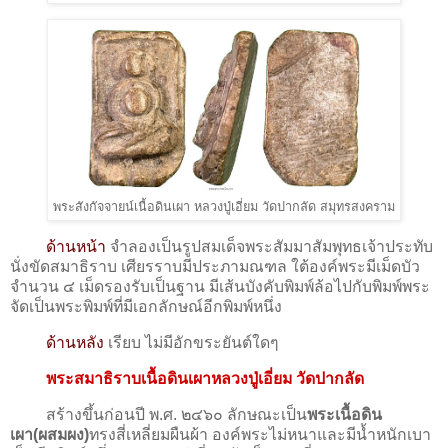
พระสังกัจจายน์เนื้อดินเผา หลวงปู่เอี่ยม วัดปากลัด สมุทรสงคราม
ด้านหน้า
จำลองเป็นรูปสมเด็จพระสัมมาสัมพุทธเจ้าประทับ
นั่งขัดสมาธิราบ เศียรราบมีประภามณฑล ใต้องค์พระมีเม็ดบัว
จำนวน ๔ เม็ดรองรับเป็นฐาน มีเส้นบังคับพิมพ์ล้อไปกับพิมพ์พระ
จัดเป็นพระพิมพ์ที่มีเอกลักษณ์อีกพิมพ์หนึ่ง
ด้านหลัง
เรียบ ไม่มีอักขระยันต์ใดๆ
พระสมาธิราบเนื้อดินเผาหลวงปู่เอี่ยม วัดปากลัด
สร้างขึ้นก่อนปี พ.ศ. ๒๔๖๐ ลักษณะเป็น
พระเนื้อดิน
เผา(ผสมผง)
ทรงสี่เหลี่ยมผืนผ้า องค์พระไม่หนาและมีน้ำหนักเบา