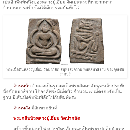
เป็นอีกพิมพ์หนึ่งของหลวงปู่เอี่ยม จัดเป็นพระที่หายากมาก
จำนวนการสร้างไม่ได้มีการจดบันทึกไว้
พระเนื้อดินหลวงปู่เอี่ยม วัดปากลัด สมุทรสงคราม พิมพ์สมาธิราบ ของคุณชัย
ราชบุรี
ด้านหน้า
จำลองเป็นรูปสมเด็จพระสัมมาสัมพุทธเจ้าประทับ
นั่งขัดสมาธิราบ ใต้องค์พระมีเม็ดบัว จำนวน ๔ เม็ดรองรับเป็น
ฐาน มีเส้นบังคับพิมพ์ล้อไปกับพิมพ์พระ
ด้านหลัง
มีอักขระยันต์
พระกลีบบัวหลวงปู่เอี่ยม วัดปากลัด
สร้างขึ้นก่อนปี พ.ศ. ๒๔๖๐ ลักษณะเป็นพระรูปกลีบบัวเทห