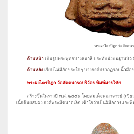
พระผงไตรปิฏก วัดสัตตนารถ
ด้านหน้า
เป็นรูปพระพุทธปางสมาธิ ประทับนั่งบนฐานบัว 
ด้านหลัง
เรียบไม่มีอักขระใดๆ บางองค์ปรากฏรอยนิ้วมือขอ
พระผงไตรปิฏก วัดสัตตนารถปริวัตร พิมพ์มารวิชัย
สร้างขึ้นในราวปี พ.ศ. ๒๔๕๑ โดย
สมเด็จพุฒาจารย์ (เขียว
เนื้อดินผสมผง องค์พระมีขนาดเล็ก เข้าใจว่าเป็นฝีมือการแกะพ