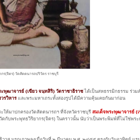
ากร(จิตร) วัดสัตตนารถปริวัตร ราชบุรี
ะพุฒาจารย์ (เขียว จนฺทสิริ) วัดราชาธิราช
ได้เป็นสหธรรมิกธรรม ร่วมส
ชวรวิหาร
และพระมหาเถระทั้งสองรูปได้มีความคุ้นเคยกันมาก่อน
ะให้มาปกครองวัดสัตตนารถฯ ที่จังหวัดราชบุรี
สมเด็จพระพุฒาจารย์ (เ
กับพระพุทธวิริยากร(จิตร) ในคราวนั้น นับว่าเป็นพระพิมพ์ที่ไม่ใช่พระกรุ
ิวาส มรณภาพลงเมื่อวันที่ ๒ มีนาคม พ.ศ. ๒๔๕๕ ตรงกับวันอาทิตย์ แรม