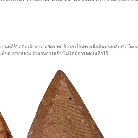
 จนฺทสิริ) อดีตเจ้าอาวาสวัดราชาธิวาส เป็นพระเนื้อดินทรงกลีบบัว โดยส
ิมพ์ของช่างหลวง จำนวนการสร้างไม่ได้มีการจดบันทึกไว้