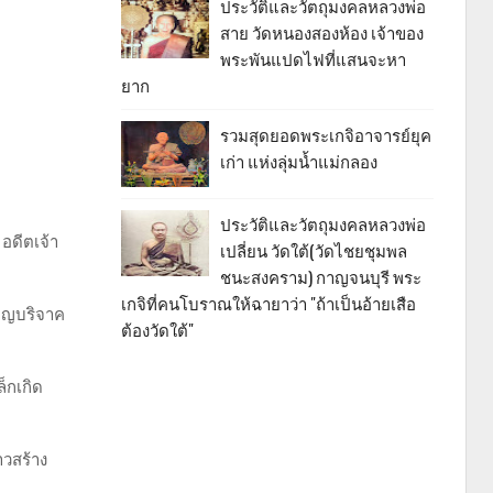
ประวัติและวัตถุมงคลหลวงพ่อ
สาย วัดหนองสองห้อง เจ้าของ
พระพันแปดไฟที่แสนจะหา
ยาก
รวมสุดยอดพระเกจิอาจารย์ยุค
เก่า แห่งลุ่มน้ำแม่กลอง
ประวัติและวัตถุมงคลหลวงพ่อ
อดีตเจ้า
เปลี่ยน วัดใต้(วัดไชยชุมพล
ชนะสงคราม) กาญจนบุรี พระ
เกจิที่คนโบราณให้ฉายาว่า "ถ้าเป็นอ้ายเสือ
บุญบริจาค
ต้องวัดใต้"
็กเกิด
วสร้าง