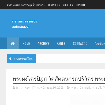
สารานุกรมพระเครื่องลุ่มน้ำแม่กลอง
CONTACT US
ABOUT US
TOP ITEM
HOME
ARCHIVE
PAGES
CONTACTD
ไขข้อ
บทความใหม่
พระผงไตรปิฎก วัดสัตตนารถปริวัตร พระผ
ส.แม่กลอง
พฤศจิกายน 26, 2563
พระเกจิราชบุรี
,
ราชบุรี
,
ว