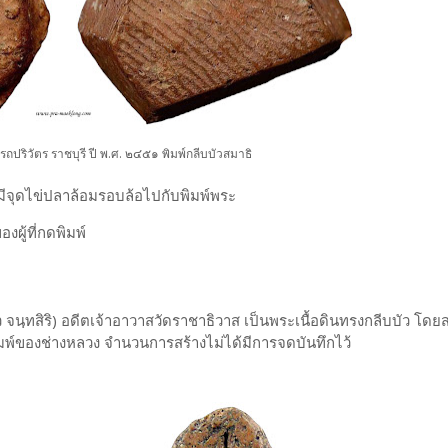
ปริวัตร ราชบุรี ปี พ.ศ. ๒๔๕๑ พิมพ์กลีบบัวสมาธิ
มีจุดไข่ปลาล้อมรอบล้อไปกับพิมพ์พระ
งผู้ที่กดพิมพ์
 จนฺทสิริ) อดีตเจ้าอาวาสวัดราชาธิวาส เป็นพระเนื้อดินทรงกลีบบัว โดยส
ิมพ์ของช่างหลวง จำนวนการสร้างไม่ได้มีการจดบันทึกไว้