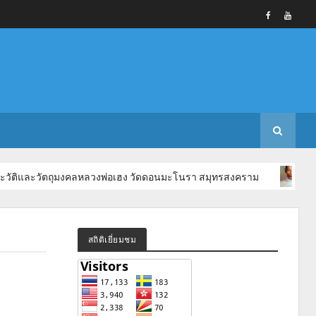
วัตถุมงคลหลวงพ่อเฮง วัดดอนมะโนรา สมุทรสงคราม
พระเกจิสมุท
สถิติเยี่ยมชม