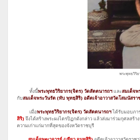
พระพุทธวิริย
ทั้งนี้
พระพุทธวิริยากร(จิตร) วัดสัตตนารถฯ
และ
สมเด็จพร
กับ
สมเด็จพระวันรัต (ทับ พุทธฺสิริ) อดีตเจ้าอาวาสวัดโสมนัสรา
เมื่อ
พระพุทธวิริยากร(จิตร) วัดสัตตนารถฯ
ได้รับมอบภาร
สิริ)
จึงได้สร้างพระผงไตรปิฏกดังกล่าว แล้วส่งมาร่วมกุศลสร้างวัด
ความเก่าแก่มากที่สุดของจังหวัดราชบุรี
สมเด็จพุฒาจารย์ (เขียว จนฺทสิริ)
อดีตเจ้าอาวาสวัดราชาธ