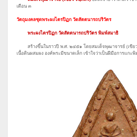
เดือน ๓
วัตถุมงคลชุดพระผงไตรปิฏก วัดสัตตนารถปริวัตร
พระผงไตรปิฏก วัดสัตตนารถปริวัตร พิมพ์สมาธิ
สร้างขึ้นในราวปี พ.ศ. ๒๔๕๑ โดย
สมเด็จพุฒาจารย์ (เขียว
เนื้อดินผสมผง องค์พระมีขนาดเล็ก เข้าใจว่าเป็นฝีมือการแกะพ