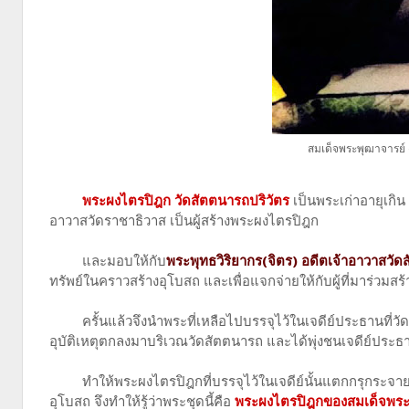
สมเด็จพระพุฒาจารย์ (
พระผงไตรปิฎก วัดสัตตนารถปริวัตร
เป็นพระเก่าอายุเกิน
อาวาสวัดราชาธิวาส เป็นผู้สร้างพระผงไตรปิฎก
และมอบให้กับ
พระพุทธวิริยากร(จิตร) อดีตเจ้าอาวาสวัด
ทรัพย์ในคราวสร้างอุโบสถ และเพื่อแจกจ่ายให้กับผู้ที่มาร่วมส
ครั้นแล้วจึงนำพระที่เหลือไปบรรจุไว้ในเจดีย์ประธานที่วัด
อุบัติเหตุตกลงมาบริเวณวัดสัตตนารถ และได้พุ่งชนเจด
ีย์ประ
ทำให้พระผงไตรปิฎกที่บรรจุไว้ในเจดีย์นั้นแตกกรุกระจายอ
อุโบสถ จึงทำให้รู้ว่าพระชุดนี้คือ
พระผงไตรปิฎกของสมเด็จพระพุ