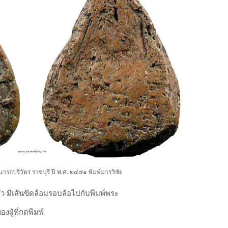
ารถปริวัตร ราชบุรี ปี พ.ศ. ๒๔๕๑ พิมพ์มารวิชัย
ว มีเส้นขีดล้อมรอบล้อไปกับพิมพ์พระ
งผู้ที่กดพิมพ์