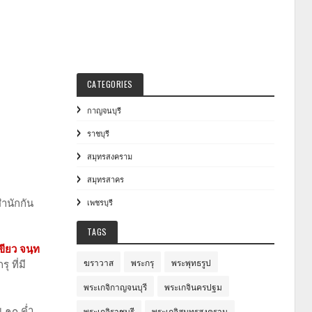
CATEGORIES
กาญจนบุรี
ราชบุรี
สมุทรสงคราม
สมุทรสาคร
ำนักกัน
เพชรบุรี
TAGS
ขียว จนฺท
ฆราวาส
พระกรุ
พระพุทธรูป
 ที่มี
พระเกจิกาญจนบุรี
พระเกจินครปฐม
 ๑๐ ค่ำ
พระเกจิราชบุรี
พระเกจิสมุทรสงคราม