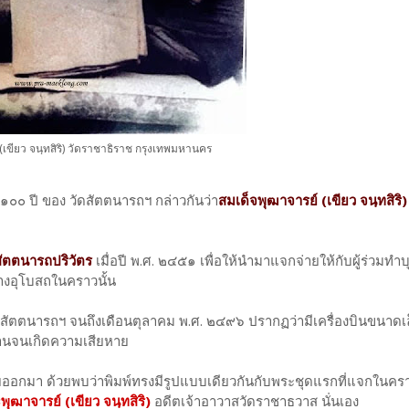
เขียว จนฺทสิริ) วัดราชาธิราช กรุงเทพมหานคร
 ๑๐๐ ปี ของ วัดสัตตนารถฯ กล่าวกันว่า
สมเด็จพุฒาจารย์ (เขียว จนฺทสิริ)
สัตตนารถปริวัตร
เมื่อปี พ.ศ. ๒๔๕๑ เพื่อให้นำมาแจกจ่ายให้กับผู้ร่วมทำ
ร้างอุโบสถในคราวนั้น
สัตตนารถฯ จนถึงเดือนตุลาคม พ.ศ. ๒๔๙๖ ปรากฏว่ามีเครื่องบินขนาดเล
ธานจนเกิดความเสียหาย
อกมา ด้วยพบว่าพิมพ์ทรงมีรูปแบบเดียวกันกับพระชุดแรกที่แจกในครา
ฒาจารย์ (เขียว จนฺทสิริ)
อดีตเจ้าอาวาสวัดราชาธวาส นั่นเอง