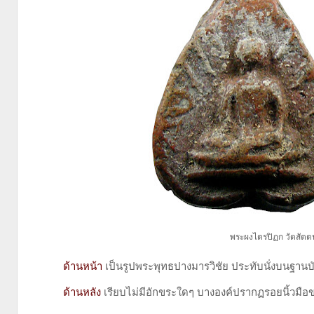
พระผงไตรปิฏก วัดสัตตน
ด้านหน้า
เป็นรูปพระพุทธปางมารวิชัย ประทับนั่งบนฐานบั
ด้านหลัง
เรียบไม่มีอักขระใดๆ บางองค์ปรากฏรอยนิ้วมือขอ