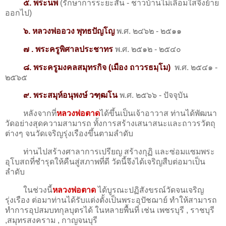
๕. พระนพ
(รักษาการระยะสั้น - ชาวบ้านไม่เลื่อมใสจึงย้าย
ออกไป)
๖. หลวงพ่ออวง พุทธปัญโญ
พ.ศ. ๒๔๖๒ - ๒๕๑๑
๗ . พระครูพิศาลประชาทร
พ.ศ. ๒๕๑๒ - ๒๕๔๐
๘.
พระครูมงคลสมุทรกิจ
(เมือง ถาวรธมฺโม)
พ.ศ. ๒๕๔๑ -
๒๕๖๕
๙. พระสมุห์อนุพงษ์ วฑฺฒโน
พ.ศ. ๒๕๖๖ - ปัจจุบัน
หลังจากที่
หลวงพ่อตาด
ได้ขึ้นเป็นเจ้าอาวาส ท่านได้พัฒนา
วัดอย่างสุดความสามารถ ทั้งการสร้างเสนาสนะและถาวรวัตถุ
ต่างๆ จนวัดเจริญรุ่งเรืองขึ้นตามลำดับ
ท่านไปสร้างศาลาการเปรียญ สร้างกุฏิ และซ่อมแซมพระ
อุโบสถที่ชำรุดให้คืนสู่สภาพที่ดี วัดนี้จึงได้เจริญสืบต่อมาเป็น
ลำดับ
ในช่วงนี้
หลวงพ่อตาด
ได้บูรณะปฏิสังขรณ์วัดจนเจริญ
รุ่งเรือง ต่อมาท่านได้รับแต่งตั้งเป็นพระอุปัชฌาย์ ทำให้สามารถ
ทำการอุปสมบทกุลบุตรได้ ในหลายพื้นที่ เช่น เพชรบุรี , ราชบุรี
,สมุทรสงคราม , กาญจนบุรี