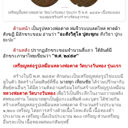
เหรียญปั๊มหลวงพ่อตาด วัดบางวันทอง รุ่นแรก ปี พ.ศ. ๒๔๕๙ เนื้อทองแดง
ของคุณชรินทร์ ทางรัตนสุวรรณ
ด้านหน้า
เป็นรูปหลวงพ่อตาด ห่มจีวรแบบลดไหล่ พาดผ้า
สังฆฏิ
มีอักขระขอม อ่านว่า
"
อะสังวิสุโล ปุสะพุภะ
สังวิธา ปุกะ
ยะปะ"
ด้านหลัง
ปรากฏอักขระขอมจำนวนสี่แถว ใต้ยันต์มี
อักขระภาษาไทยเขียนว่า
"พ.ศ. ๒๔๕๙"
เหรียญหล่อรูปเหมือนหลวงพ่อตาด วัดบางวันทอง รุ่นแรก
สร้างในปี พ.ศ. ๒๔๕๙ ลักษณะเป็นเหรียญหล่อรูปไข่แบบมี
หูในตัว จัดสร้างโดยศิษย์ที่ชื่อ
นายพุก เทียนชัย
ได้ร่วมปรึกษากับ
ศิษย์คนอื่นๆ ได้มีความคิดอ่านพร้อมใจกันสร้างเหรียญรูปเหมือน
หลวงพ่อตาด วัดบางวันทอง
เพื่อไว้เป็นที่ระลึกในงานถวายเพลิง
ศพของท่าน โดยนายพุกเป็นผู้แกะแม่พิมพ์ และบุตร ได้ช่วยกัน
สร้างเหรียญหล่อรูปเหมือนหลวงพ่อตาด จำนวนสร้างประมาณ
๑,๒๐๐ เหรียญ โดยการสร้างด้วยเนื้อโลหะดังนี้ เนื้อทองคำ
ประมาณ ๓ เหรียญ เนื้อเงินประมาณ ๒๐๐ เหรียญ ส่วนเหรียญ
อื่นๆจะเป็น เนื้อทองผสมแก่สัมฤทธิ์