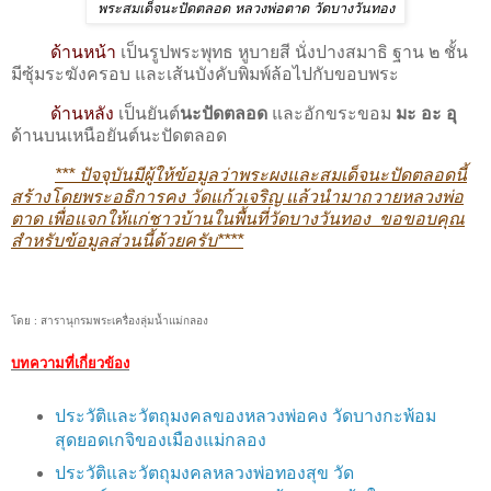
พระสมเด็จนะปัดตลอด หลวงพ่อตาด วัดบางวันทอง
ด้านหน้า
เป็นรูปพระพุทธ หูบายสี นั่งปางสมาธิ ฐาน ๒ ชั้น
มีซุ้มระฆังครอบ และเส้นบังคับพิมพ์ล้อไปกับขอบพระ
ด้านหลัง
เป็นยันต์
นะปัดตลอด
และอักขระขอม
มะ อะ อุ
ด้านบนเหนือยันต์นะปัดตลอด
*** ปัจจุบันมีผู้ให้ข้อมูลว่าพระผงและสมเด็จนะปัดตลอดนี้
สร้างโดยพระอธิการคง วัดแก้วเจริญ แล้วนำมาถวายหลวงพ่อ
ตาด เพื่อแจกให้แก่ชาวบ้านในพื้นที่วัดบางวันทอง ขอขอบคุณ
สำหรับข้อมูลส่วนนี้ด้วยครับ****
โดย : สารานุกรมพระเครื่องลุ่มน้ำแม่กลอง
บทความที่เกี่ยวข้อง
ประวัติและวัตถุมงคลของหลวงพ่อคง วัดบางกะพ้อม
สุดยอดเกจิของเมืองแม่กลอง
ประวัติและวัตถุมงคลหลวงพ่อทองสุข วัด