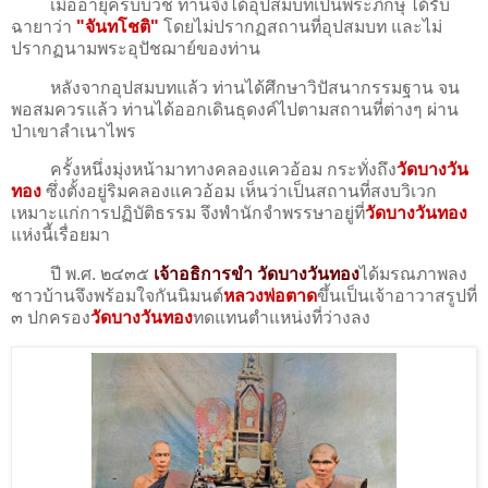
เมื่ออายุครบบวช ท่านจึงได้อุปสมบทเป็นพระภิกษุ ได้รับ
ฉายาว่า
"จันทโชติ"
โดยไม่ปรากฏสถานที่อุปสมบท และไม่
ปรากฏนามพระอุปัชฌาย์ของท่าน
หลังจากอุปสมบทแล้ว ท่านได้ศึกษาวิปัสนากรรมฐาน จน
พอสมควรแล้ว ท่านได้ออกเดินธุดงค์ไปตามสถานที่ต่างๆ ผ่าน
ป่าเขาลำเนาไพร
ครั้งหนึ่งมุ่งหน้ามาทางคลองแควอ้อม กระทั่งถึง
วัดบางวัน
ทอง
ซึ่งตั้งอยู่ริมคลองแควอ้อม เห็นว่าเป็นสถานที่สงบวิเวก
เหมาะแก่การปฏิบัติธรรม จึงพำนักจำพรรษาอยู่ที่
วัดบางวันทอง
แห่งนี้เรื่อยมา
ปี พ.ศ. ๒๔๓๕
เจ้าอธิการขำ วัดบางวันทอง
ได้มรณภาพลง
ชาวบ้านจึงพร้อมใจกันนิมนต์
หลวงพ่อตาด
ขึ้นเป็นเจ้าอาวาสรูปที่
๓ ปกครอง
วัดบางวันทอง
ทดแทนตำแหน่งที่ว่างลง