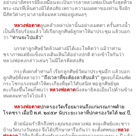
อย่างน่าอัศจรรย์ยิ่งเหมือนจะเป็นการลาหลวงพ่อเป็นครั้งสุดท้าย
พระ-เณรที่เห็นต่างมิได้สงสัย เพราะความเมตตาของท่าน จึงมัก
มีสัตว์ต่างๆ มาลายล้อมหลวงพ่ออยู่เสมอๆ
หลวงพ่อตาด
ลูบคลำเหล่าปลานั้นอย่างเมตตา ครั้นสรงน้ำ
เป็นที่เรียบร้อยแล้ว ได้เรียกลูกศิษย์ลูกหาให้มาประชุม แล้วบอก
ว่า
"ท่านจะไปแล้ว"
บรรดาลูกศิษย์วัดล้วนต่างมิได้เอะใจคิดว่า แม้ว่าท่าน
ชราภาพแต่ยังแข็งแรงเดินเหินได้อย่างปกติ ต่างเข้าใจกันว่า
หลวงพ่อคงกล่าวเล่นๆ ไม่มีใครคิดสงสัย
กระทั่งตกค่ำท่านก็ เรียกลูกศิษย์วัดมาประชุมอีก แล้วบอก
ลูกศิษย์ทั้งหลายว่า
"ถึงเวลาที่จะต้องลาลับแล้ว"
พูดจบก็มีลมพัด
กระโชกแรงจนทำให้ตะเกียงที่จุดไว้ดับสนิท พอลูกศิษย์จุด
ตะเกียงขึ้นใหม่ก็พบว่า
หลวงพ่อตาด
นั่งสมาธิคอเอียงไปด้านข้าง
หมดลมหายใจไปแล้ว
หลวงพ่อตาด
ปกครองวัดเรื่อยมาจนถึงแก่มรณภาพด้วย
โรคชรา เมื่อปี พ.ศ. ๒๔๕๙ นับระยะเวลาที่ปกครองวัดได้ ๒๔ ปี.
ด้วยน้อมรำลึกถึงพระคุณของหลวงพ่อ คณะศิษย์และชาว
บ้านวัดบางวันทอง จึงได้ปรึกษาหารือกันว่า จะตั้งศพของ
หลวง
พ่อตาด
ไว้ที่กุฏิเพื่อสำหรับการบำเพ็ญกุศลถวายจนครบ ๑ ปี แล้ว