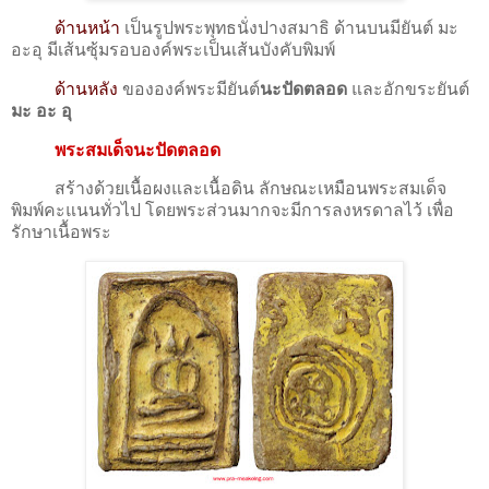
ด้านหน้า
เป็นรูปพระพุทธนั่งปางสมาธิ ด้านบนมียันต์ มะ
อะอุ มีเส้นซุ้มรอบองค์พระเป็นเส้นบังคับพิมพ์
ด้านหลัง
ขององค์พระมียันต์
นะปัดตลอด
และอักขระยันต์
มะ อะ อุ
พระสมเด็จนะปัดตลอด
สร้างด้วยเนื้อผงและเนื้อดิน ลักษณะเหมือนพระสมเด็จ
พิมพ์คะแนนทั่วไป โดยพระส่วนมากจะมีการลงหรดาลไว้ เพื่อ
รักษาเนื้อพระ