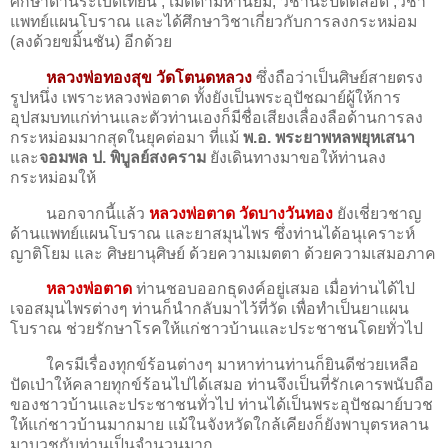
ศึกษาด้านระเบิดเทียน , เมตตามหานิยม, วิชานะปัดตลอด ,วิชา
แพทย์แผนโบราณ และได้ศึกษาวิชาเกี่ยวกับการลงกระหม่อม
(ลงด้วยขมิ้นชัน) อีกด้วย​
หลวงพ่อทองสุข วัดโตนดหลวง
ซึ่งถือว่าเป็นศิษย์สายตรง
รูปหนึ่ง เพราะหลวงพ่อตาด ทั้งยังเป็นพระอุปัชฌาย์ผู้ให้การ
อุปสมบทแก่ท่านและตัวท่านเองก็มีชื่อเสียงเลื่องลือด้านการลง
กระหม่อมมากสุดในยุคต่อมา ที่แม้
พ.อ. พระยาพหลพยุหเสนา
และ
จอมพล ป. พิบูลย์สงคราม
ยังเดินทางมาขอให้ท่านลง
กระหม่อมให้
นอกจากนี้แล้ว
หลวงพ่อตาด วัดบางวันทอง
ยังเชี่ยวชาญ
ด้านแพทย์แผนโบราณ และยาสมุนไพร ซึ่งท่านได้อนุเคราะห์
ญาติโยม และ ศิษยานุศิษย์ ด้วยความเมตตา ด้วยความเสมอภาค​
หลวงพ่อตาด
ท่านชอบออกธุดงค์อยู่เสมอ เมื่อท่านได้ไป
เจอสมุนไพรต่างๆ ท่านก็นำกลับมาไว้ที่วัด เพื่อทำเป็นยาแผน
โบราณ ช่วยรักษาโรคให้แก่ชาวบ้านและประชาชนโดยทั่วไป
ใครมีเรื่องทุกข์ร้อนต่างๆ มาหาท่านท่านก็ยินดีช่วยเหลือ
ปัดเป่าให้คลายทุกข์ร้อนไปได้เสมอ ท่านจึงเป็นที่รักเคารพนับถือ
ของชาวบ้านและประชาชนทั่วไป ท่านได้เป็นพระอุปัชฌาย์บวช
ให้แก่ชาวบ้านมากมาย แม้ในจังหวัดใกล้เคียงก็ยังพาบุตรหลาน
มาบวชกับท่าน​เป็น​จำนวน​มาก