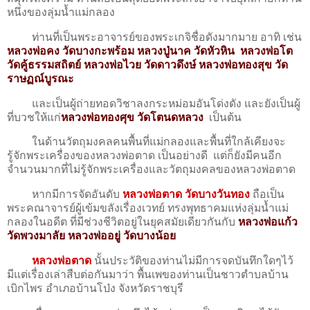
หนึ่งของลุ่มน้ำแม่กลอง
ท่านที่เป็นพระอาจารย์ของพระเกจิชื่อดังมากมาย อาทิ เช่น
หลวงพ่อคง วัดบางกะพร้อม
หลวงปู่นาค วัดหัวหิน หลวงพ่อโต
วัดคู้ธรรมสถิตย์ หลวงพ่อไวย วัดดาวดึงษ์
หลวงพ่อทองสุข วัด
ราษฏณ์บูรณะ
และเป็นผู้ถ่ายทอดวิชาลงกระหม่อมอันโด่งดัง และยังเป็นผู้
ที่บวชให้แก่
หลวงพ่อทองศุข วัดโตนดหลวง
เป็นต้น
ในด้านวัตถุมงคลคนพื้นที่แม่กลองและพื้นที่ใกล้เคียงจะ
รู้จักพระเครื่องของหลวงพ่อตาด เป็นอย่างดี แต่ก็ยังมีคนอีก
จำนวนมากที่ไม่รู้จักพระเครื่องและวัตถุมงคลของหลวงพ่อตาด
หากมีการจัดอันดับ
หลวงพ่อตาด วัดบางวันทอง
ถือเป็น
พระคณาจารย์ผู้เข้มขลังเรื่องเวทย์ ทรงพุทธาคมแห่งลุ่มน้ำแม่
กลองในอดีต ที่มีช่วงชีวิตอยู่ในยุคสมัยเดียวกันกับ
หลวงพ่อแก้ว
วัดพวงมาลัย หลวงพ่ออยู่ วัดบางน้อย
หลวงพ่อตาด
นั้นประวัติของท่านไม่มีการจดบันทึกใดๆไว้
มีแต่เรื่องเล่าสืบต่อกันมาว่า พื้นเพของท่านเป็นชาวตำบลบ้าน
เบิกไพร อำเภอบ้านโป่ง จังหวัดราชบุรี