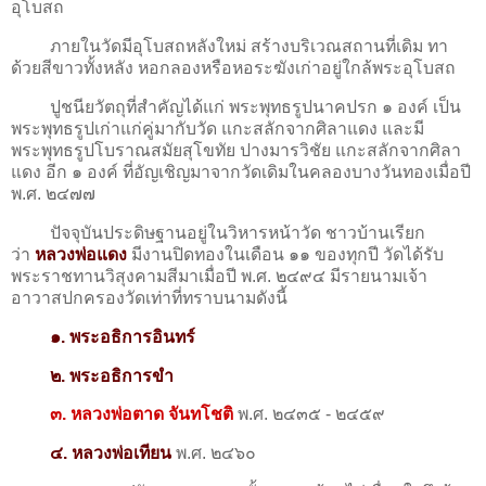
อุโบสถ
ภายในวัดมีอุโบสถหลังใหม่ สร้างบริเวณสถานที่เดิม ทา
ด้วยสีขาวทั้งหลัง หอกลองหรือหอระฆังเก่าอยู่ใกล้พระอุโบสถ
ปูชนียวัตถุที่สำคัญได้แก่ พระพุทธรูปนาคปรก ๑ องค์ เป็น
พระพุทธรูปเก่าแก่คู่มากับวัด แกะสลักจากศิลาแดง และมี
พระพุทธรูปโบราณสมัยสุโขทัย ปางมารวิชัย แกะสลักจากศิลา
แดง อีก ๑ องค์ ที่อัญเชิญมาจากวัดเดิมในคลองบางวันทองเมื่อปี
พ.ศ. ๒๔๗๗
ปัจจุบันประดิษฐานอยู่ในวิหารหน้าวัด ชาวบ้านเรียก
ว่า
หลวงพ่อแดง
มีงานปิดทองในเดือน ๑๑ ของทุกปี วัดได้รับ
พระราชทานวิสุงคามสีมาเมื่อปี พ.ศ. ๒๔๙๔ มีรายนามเจ้า
อาวาสปกครองวัดเท่าที่ทราบนามดังนี้
๑. พระอธิการอินทร์
๒. พระอธิการขำ
๓. หลวงพ่อตาด จันทโชติ
พ.ศ. ๒๔๓๕ - ๒๔๕๙
๔. หลวงพ่อเทียน
พ.ศ. ๒๔๖๐