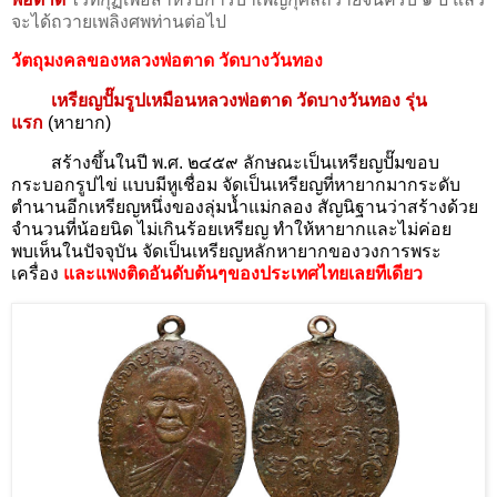
จะได้ถวายเพลิงศพท่านต่อไป
วัตถุมงคลของหลวงพ่อตาด วัดบางวันทอง
เหรียญปั๊มรูปเหมือนหลวงพ่อตาด วัดบางวันทอง รุ่น
แรก
(หายาก)
สร้างขึ้นในปี พ.ศ. ๒๔๕๙ ลักษณะเป็นเหรียญปั๊มขอบ
กระบอกรูปไข่ แบบมีหูเชื่อม จัดเป็นเหรียญที่หายากมากระดับ
ตำนานอีกเหรียญหนึ่งของลุ่มน้ำแม่กลอง สัญนิฐานว่าสร้างด้วย
จำนวนที่น้อยนิด ไม่เกินร้อยเหรียญ ทำให้หายากและไม่ค่อย
พบเห็นในปัจจุบัน
จัดเป็นเหรียญหลักหายากของวงการพระ
เครื่อง
และแพงติดอันดับต้นๆของประเทศไทย​เลยทีเดียว