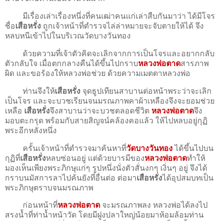
มีเรื่องเล่าเรื่องหนึ่งที่คนเฒ่าคนแก่เล่าสืบกันมาว่า ได้มีโจร
ชื่อ
เสือหรั่ง
ถูกเจ้าหน้าที่ตำรวจไล่ล่าหมายจะจับตายให้ได้ จึง
หลบหนีเข้าไปในบริเวณวัดบางวันทอง
ด้วยความที่เจ้าตัวคิดจะเลิกจากการเป็นโจรและอยากกลับ
ตัวกลับใจ เมื่อตกกลางคืนได้ขึ้นไปกราบ
หลวงพ่อตาด
สารภาพ
ผิด และขอร้องให้หลวงพ่อช่วย ด้วยความเมตตาหลวงพ่อ
ท่านจึงให้
เสือหรั่ง
จุดธูปเทียนสาบานต่อหน้าพระว่าจะเลิก
เป็นโจร และจะบวชเรียนจนมรณภาพคาผ้าเหลืองจึงจะยอมช่วย
เหลือ
เสือหรั่ง
จึงสาบานว่าจะบวชตลอดชีวิต
หลวงพ่อตาด
จึง
มอบตะกรุด พร้อมกับสายสิญจน์คล้องคอแล้ว ให้ไปหลบอยู่กุฏิ
พระอีกหลังหนึ่ง
ครั้นเจ้าหน้าที่ตำรวจมาค้นหาที่
วัดบางวันทอง
ได้ขึ้นไปบน
กุฏิที่
เสือหรั่ง
หลบซ่อนอยู่ แต่ด้วยบารมีของ
หลวงพ่อตาด
ทำให้
มองเห็นเพียงพระภิกษุแก่ๆ รูปหนึ่งนั่งตัวสั่นงกๆ เงิ่นๆ อยู่ จึงได้
กราบนมัสการลาไปค้นยังที่อื่นต่อ ต่อมา
เสือหรั่ง
ได้อุปสมบทเป็น
พระภิกษุตราบจนมรณภาพ
ก่อนหน้าที่
หลวงพ่อตาด
จะมรณภาพลง หลวงพ่อได้ลงไป
สรงน้ำที่ท่าน้ำหน้าวัด โดยมีฝูงปลาใหญ่น้อยมาห้อมล้อมท่าน