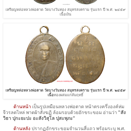
เหรียญหล่อหลวงพ่อตาด วัดบางวันทอง สมุทรสงคราม รุ่นแรก ปี พ.ศ. ๒๔๕๙
เนื้อเงิน
เหรียญหล่อหลวงพ่อตาด วัดบางวันทอง สมุทรสงคราม รุ่นแรก ปี พ.ศ. ๒๔๕๙
เนื้อ
ทองผสมแก่สัมฤทธิ์
ด้านหน้า
เป็นรูปเหมือนหลวงพ่อตาด หน้าตรงครึ่งองค์ห่ม
จีวรลดไหล่ พาดผ้าสังฆฏิ ล้อมรอบด้วยอักขระขอม อ่านว่า
"สัง
วิธา ปุกะยะปะ อะสังวิสุโล ปุสะพุภะ"
ด้านหลัง
ปรากฏอักขระขอมจำนวนสี่แถว พร้อมระบุ พ.ศ.