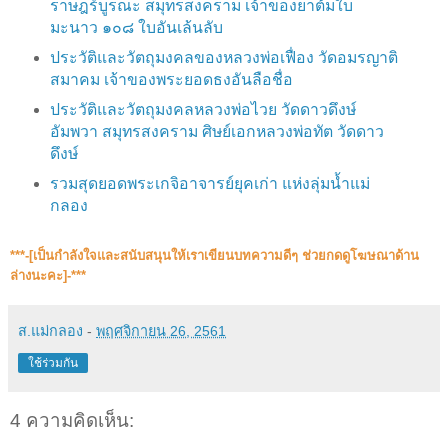
ราษฎร์บูรณะ สมุทรสงคราม เจ้าของยาต้มใบ
มะนาว ๑๐๘ ใบอันเล้นลับ
ประวัติและวัตถุมงคลของหลวงพ่อเฟื่อง วัดอมรญาติ
สมาคม เจ้าของพระยอดธงอันลือชื่อ
ประวัติและวัตถุมงคลหลวงพ่อไวย วัดดาวดึงษ์
อัมพวา สมุทรสงคราม ศิษย์เอกหลวงพ่อทัต วัดดาว
ดึงษ์
รวมสุดยอดพระเกจิอาจารย์ยุคเก่า แห่งลุ่มน้ำแม่
กลอง
***-[เป็นกำลังใจและสนับสนุน​ให้เราเขียนบทความดีๆ ช่วยกดดูโฆษณาด้าน
ล่างนะคะ]-***
ส.แม่กลอง
-
พฤศจิกายน 26, 2561
ใช้ร่วมกัน
4 ความคิดเห็น: