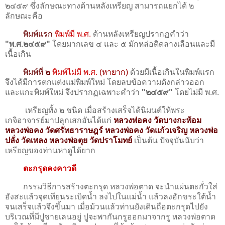
๒๔๕๙ ซึ่งลักษณะทางด้านหลังเหรียญ สามารถแยกได้ ๒
ลักษณะคือ
พิมพ์แรก
พิมพ์มี พ.ศ.
ด้านหลังเหรียญปรากฏคำว่า
"พ.ศ.๒๔๕๙"
โดยมากเลข ๔ และ ๕ มักหล่อติดลางเลือนและมี
เนื้อเกิน
พิมพ์ที่ ๒
พิมพ์ไม่มี พ.ศ.
(หายาก)
ด้วยมีเนื้อเกินในพิมพ์แรก
จึงได้มีการตกแต่งแม่พิมพ์ใหม่ โดยลบข้อความดังกล่าวออก
และแกะพิมพ์ใหม่ จึงปรากฏเฉพาะคำว่า
"๒๔๕๙"
โดยไม่มี พ.ศ.
เหรียญทั้ง ๒ ชนิด เมื่อสร้างเสร็จได้นิมนต์ให้พระ
เกจิอาจารย์มาปลุกเสกอันได้แก่
หลวงพ่อคง วัดบางกะพ้อม
หลวงพ่อคง วัดศรัทธาราษฎร์ หลวงพ่อคง วัดแก้วเจริญ หลวงพ่อ
ปลั่ง วัดเพลง หลวงพ่อตุย วัดปราโมทย์
เป็นต้น ปัจจุบันนับว่า
เหรียญของท่านหาดูได้ยาก
ตะกรุดคงคาวดี
กรรมวิธีการสร้างตะกรุด หลวงพ่อตาด จะนำแผ่นตะกั่วใส่
อังสะแล้วจุดเทียนระเบิดน้ำ ลงไปในแม่น้ำ แล้วลงอักขระใต้น้ำ
จนเสร็จแล้วจึงขึ้นมา เมื่อม้วนแล้วท่านยังเดินถือตะกรุดไปยัง
บริเวณที่มีปูชายเลนอยู่ ปูจะพากันกรูออกมาจากรู หลวงพ่อตาด