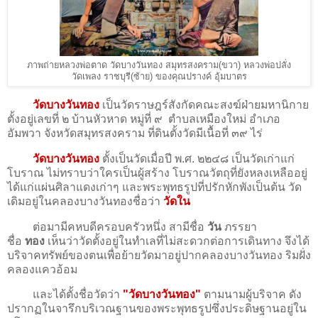
ภาพถ่ายหลวงพ่อตาด วัดบางวันทอง สมุทรสงคราม(ขวา) หลวงพ่อปลั่ง
วัดเพลง ราชบุรี(ซ้าย) ของคุณปรางค์ อุ้มบาตร
วัดบางวันทอง
เป็นวัดราษฎร์สังกัดคณะสงฆ์ฝ่ายมหานิกาย
ตั้งอยู่เลขที่ ๒ บ้านหัวหาด หมู่ที่ ๙ ตำบลเหมืองใหม่ อำเภอ
อัมพวา จังหวัดสมุทรสงคราม ที่ดินตั้งวัดมีเนื้อที่ ๓๙ ไร่
วัดบางวันทอง
ตั้งเป็นวัดเมื่อปี พ.ศ. ๒๒๔๘ เป็นวัดเก่าแก่
โบราณ ไม่ทราบว่าใครเป็นผู้สร้าง โบราณวัตถุที่ยังหลงเหลืออยู่
ได้แก่แผ่นศิลาแดงเก่าๆ และพระพุทธรูปที่ปรักหักพังเป็นต้น วัด
เดิมอยู่ในคลองบางวันทองชื่อว่า
วัดใน
ต่อมามีคหบดีครอบครัวหนึ่ง สามีชื่อ
วัน
ภรรยา
ชื่อ
ทอง
เห็นว่าวัดตั้งอยู่ในทำเลที่ไม่สะดวกต่อการเดินทาง จึงได้
บริจาคทรัพย์ของตนเพื่อย้ายวัดมาอยู่ปากคลองบางวันทอง ริมฝั่ง
คลองแควอ้อม
และได้ตั้งชื่อวัดว่า
"วัดบางวันทอง"
ตามนามผู้บริจาค ดัง
ปรากฏในจารึกบริเวณฐานของพระพุทธรูปซึ่งประดิษฐานอยู่ใน