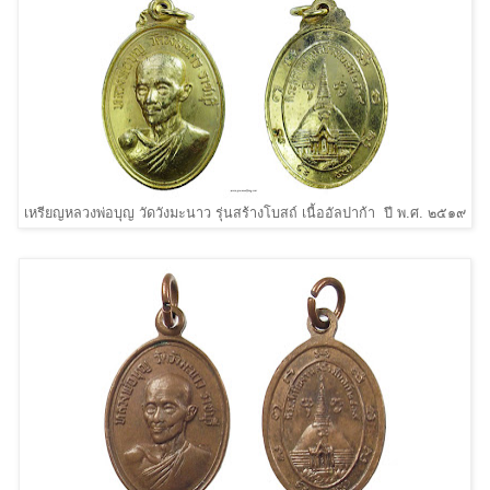
เหรียญหลวงพ่อบุญ วัดวังมะนาว รุ่นสร้างโบสถ์ เนื้ออัลปาก้า ปี พ.ศ. ๒๕๑๙