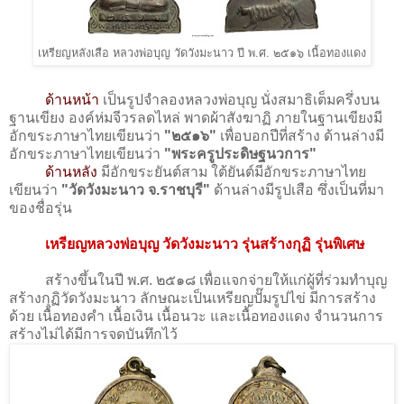
เหรียญหลังเสือ หลวงพ่อบุญ วัดวังมะนาว ปี พ.ศ. ๒๕๑๖ เนื้อทองแดง
ด้านหน้า
เป็นรูปจำลองหลวงพ่อบุญ นั่งสมาธิเต็มครึ่งบน
ฐานเขียง องค์ห่มจีวรลดไหล่ พาดผ้าสังฆาฏิ ภายในฐานเขียงมี
อักขระภาษาไทยเขียนว่า
"๒๕๑๖"
เพื่อบอกปีที่สร้าง ด้านล่างมี
อักขระภาษาไทยเขียนว่า
"พระครูประดิษฐนวการ"
ด้านหลัง
มีอักขระยันต์สาม ใต้ยันต์มีอักขระภาษาไทย
เขียนว่า
"วัดวังมะนาว จ.ราชบุรี"
ด้านล่างมีรูปเสือ ซึ่งเป็นที่มา
ของชื่อรุ่น
เหรียญหลวงพ่อบุญ วัดวังมะนาว รุ่นสร้างกุฏิ รุ่นพิเศษ
สร้างขึ้นในปี พ.ศ. ๒๕๑๘ เพื่อแจกจ่ายให้แก่ผู้ที่ร่วมทำบุญ
สร้างกุฏิวัดวังมะนาว ลักษณะเป็นเหรียญปั๊มรูปไข่ มีการสร้าง
ด้วย เนื้อทองคำ เนื้อเงิน เนื้อนวะ และเนื้อทองแดง จำนวนการ
สร้างไม่ได้มีการจดบันทึกไว้