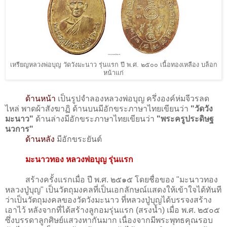
เหรียญหลวงพ่อบุญ วัดวังมะนาว รุ่นแรก ปี พ.ศ. ๒๕๐๐ เนื้อทองเหลือง บล็อก
หน้าแก่
ด้านหน้า
เป็นรูปจำลองหลวงพ่อบุญ ครึ่งองค์ห่มจีวรลด
ไหล่ พาดผ้าสังฆาฏิ ด้านบนมีอักขระภาษาไทยเขียนว่า
"วัดวัง
มะนาว"
ด้านล่างมีอักขระภาษาไทยเขียนว่า
"พระครูประดิษฐ
นวการ"
ด้านหลัง
มีอักขระยันต์
มะนาวทอง หลวงพ่อบุญ รุ่นแรก
สร้างครั้งแรกเมื่อ ปี พ.ศ. ๒๕๑๕ โดยชื่อของ "มะนาวทอง
หลวงปู่บุญ" เป็นวัตถุมงคลที่เป็นเอกลักษณ์แสดงให้เข้าใจได้ทันที
ว่าเป็นวัตถุมงคลของวัดวังมะนาว ที่หลวงปู่บุญได้บรรจงสร้าง
เอาไว้ หลังจากที่ได้สร้างลูกอมรุ่นแรก (สรงน้ำ) เมื่อ พ.ศ. ๒๕๐๕
ซึ่งบรรดาลูกศิษย์แสวงหากันมาก เนื่องจากมีพระพุทธคุณรอบ