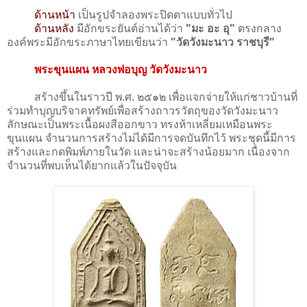
ด้านหน้า
เป็นรูปจำลองพระปิดตาแบบทั่วไป
ด้านหลัง
มีอักขระยันต์อ่านได้ว่า
"มะ อะ อุ"
ตรงกลาง
องค์พระมีอักขระภาษาไทยเขียนว่า
"วัดวังมะนาว ราชบุรี"
พระขุนแผน หลวงพ่อบุญ วัดวังมะนาว
สร้างขึ้นในราวปี พ.ศ. ๒๕๑๒ เพื่อแจกจ่ายให้แก่ชาวบ้านที่
ร่วมทำบุญบริจาคทรัพย์เพื่อสร้างถาวรวัตถุของวัดวังมะนาว
ลักษณะเป็นพระเนื้อผงสีออกขาว ทรงห้าเหลี่ยมเหมือนพระ
ขุนแผน จำนวนการสร้างไม่ได้มีการจดบันทึกไว้ พระชุดนี้มีการ
สร้างและกดพิมพ์ภายในวัด และน่าจะสร้างน้อยมาก เนื่องจาก
จำนวนที่พบเห็นได้ยากแล้วในปัจจุบัน