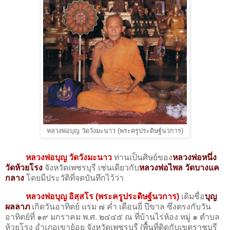
หลวงพ่อบุญ วัดวังมะนาว (พระครูประดิษฐ์นวการ)
หลวงพ่อบุญ วัดวังมะนาว
ท่านเป็นศิษย์ของ
หลวงพ่อหนึ่ง
วัดห้วยโรง
จังหวัดเพชรบุรี เช่นเดียวกับ
หลวงพ่อไพล วัดบางแค
กลาง
โดยมีประวัติที่จดบันทึกไว้ว่า
หลวงพ่อบุญ อิสฺสโร (พระครูประดิษฐ์นวการ)
เดิมชื่อ
บุญ
ผลลาภ
เกิดวันอาทิตย์ แรม ๗ ค่ำ เดือนยี่ ปีขาล ซึ่งตรงกับวัน
อาทิตย์ที่ ๑๙ มกราคม พ.ศ. ๒๔๔๕ ณ ที่บ้านไร่ห้อง หมู่ ๑ ตำบล
ห้วยโรง อำเภอเขาย้อย จังหวัดเพชรบุรี (พื้นที่ติดกับเขตราชบุรี