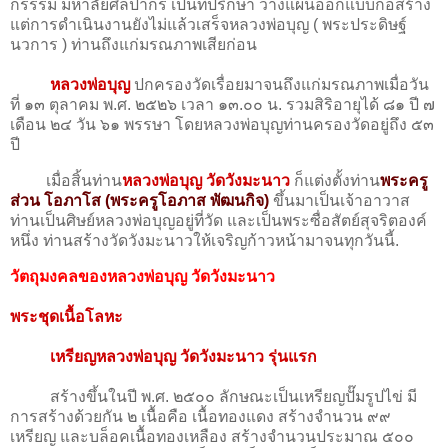
กรรรม มหาลัยศิลปากร เป็นที่ปรึกษา วางแผนออกแบบก่อสร้าง
แต่การดำเนินงานยังไม่แล้วเสร็จหลวงพ่อบุญ ( พระประดิษฐ์
นวการ ) ท่านถึงแก่มรณภาพเสียก่อน
หลวงพ่อบุญ
ปกครองวัดเรื่อยมาจนถึงแก่มรณภาพเมื่อวัน
ที่ ๑๓ ตุลาคม พ.ศ. ๒๕๒๖ เวลา ๑๓.๐๐ น. รวมสิริอายุได้ ๘๑ ปี ๗
เดือน ๒๔ วัน ๖๑ พรรษา โดยหลวงพ่อบุญท่านครองวัดอยู่ถึง ๕๓
ปี
เมื่อสิ้นท่าน
หลวงพ่อบุญ วัดวังมะนาว
ก็แต่งตั้งท่าน
พระครู
ส่วน โอภาโส (พระครูโอภาส พัฒนกิจ)
ขึ้นมาเป็นเจ้าอาวาส
ท่านเป็นศิษย์หลวงพ่อบุญอยู่ที่วัด และเป็นพระซื่อสัตย์สุจริตองค์
หนึ่ง ท่านสร้างวัดวังมะนาวให้เจริญก้าวหน้ามาจนทุกวันนี้.
วัตถุมงคลของหลวงพ่อบุญ วัดวังมะนาว
พระชุดเนื้อโลหะ
เหรียญหลวงพ่อบุญ วัดวังมะนาว รุ่นแรก
สร้างขึ้นในปี พ.ศ. ๒๕๐๐ ลักษณะเป็นเหรียญปั๊มรูปไข่ มี
การสร้างด้วยกัน ๒ เนื้อคือ เนื้อทองแดง สร้างจำนวน ๙๙
เหรียญ และบล็อคเนื้อทองเหลือง สร้างจำนวนประมาณ ๕๐๐