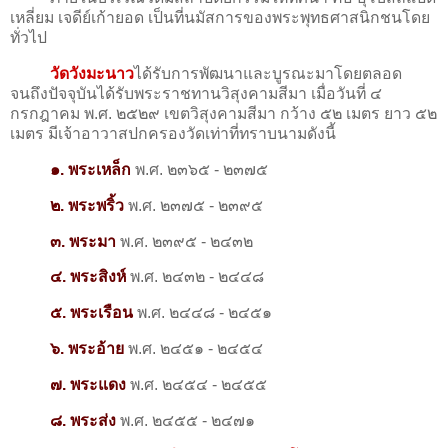
เหลี่ยม เจดีย์เก้ายอด เป็นที่นมัสการของพระพุทธศาสนิกชนโดย
ทั่วไป
วัดวังมะนาว
ได้รับการพัฒนาและบูรณะมาโดยตลอด
จนถึงปัจจุบันได้รับพระราชทานวิสุงคามสีมา เมื่อวันที่ ๔
กรกฎาคม พ.ศ. ๒๕๒๙ เขตวิสุงคามสีมา กว้าง ๕๒ เมตร ยาว ๕๒
เมตร มีเจ้าอาวาสปกครองวัดเท่าที่ทราบนามดังนี้
๑. พระเหล็ก
พ.ศ. ๒๓๖๕ - ๒๓๗๕
๒. พระพริ้ว
พ.ศ. ๒๓๗๕ - ๒๓๙๕
๓. พระมา
พ.ศ. ๒๓๙๕ - ๒๔๓๒
๔. พระสิงห์
พ.ศ. ๒๔๓๒ - ๒๔๔๘
๕. พระเรือน
พ.ศ. ๒๔๔๘ - ๒๔๕๑
๖. พระอ้าย
พ.ศ. ๒๔๕๑ - ๒๔๕๔
๗. พระแดง
พ.ศ. ๒๔๕๔ - ๒๔๕๕
๘. พระส่ง
พ.ศ. ๒๔๕๕ - ๒๔๗๑