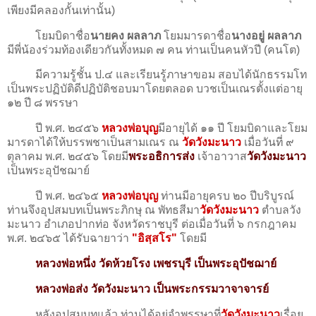
เพียงมีคลองกั้นเท่านั้น)
โยมบิดาชื่อ
นายคง ผลลาภ
โยมมารดาชื่อ
นางอยู่ ผลลาภ
มีพี่น้องร่วมท้องเดียวกันทั้งหมด ๗ คน ท่านเป็นคนหัวปี (คนโต)
มีความรู้ชั้น ป.๔ และเรียนรู้ภาษาขอม สอบได้นักธรรมโท
เป็นพระปฏิบัติดีปฏิบัติชอบมาโดยตลอด บวชเป็นเณรตั้งแต่อายุ
๑๒ ปี ๘ พรรษา
ปี พ.ศ. ๒๔๕๖
หลวงพ่อบุญ
มีอายุได้ ๑๑ ปี โยมบิดาและโยม
มารดาได้ให้บรรพชาเป็นสามเณร ณ
วัดวังมะนาว
เมื่อวันที่ ๙
ตุลาคม พ.ศ. ๒๔๕๖ โดยมี
พระอธิการส่ง
เจ้าอาวาส
วัดวังมะนาว
เป็นพระอุปัชฌาย์
ปี พ.ศ. ๒๔๖๕
หลวงพ่อบุญ
ท่านมีอายุครบ ๒๐ ปีบริบูรณ์
ท่านจึงอุปสมบทเป็นพระภิกษุ ณ พัทธสีมา
วัดวังมะนาว
ตำบลวัง
มะนาว อำเภอปากท่อ จังหวัดราชบุรี ต่อเมื่อวันที่ ๖ กรกฎาคม
พ.ศ. ๒๔๖๕ ได้รับฉายาว่า
"อิสฺสโร"
โดยมี
หลวงพ่อหนึ่ง วัดห้วยโรง เพชรบุรี เป็นพระอุปัชฌาย์
หลวงพ่อส่ง วัดวังมะนาว เป็นพระกรรมวาจาจารย์
หลังอุปสมบทแล้ว ท่านได้อยู่จำพรรษาที่
วัดวังมะนาว
เรื่อย