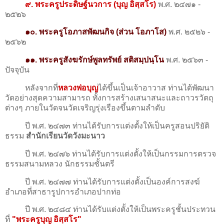
๙. พระครูประดิษฐ์นวการ (บุญ อิสฺสโร)
พ.ศ. ๒๔๗๑ -
๒๕๒๖
๑๐. พระครูโอภาสพัฒนกิจ (ส่วน โอภาโส)
พ.ศ. ๒๕๒๖ -
๒๕๖๒
๑๑. พระครูสังฆรักษ์พูลทรัพย์ สติสมฺปนฺโน
พ.ศ. ๒๕๖๓ -
ปัจจุบัน
หลังจากที่
หลวงพ่อบุญ
ได้ขึ้นเป็นเจ้าอาวาส ท่านได้พัฒนา
วัดอย่างสุดความสามารถ ทั้งการสร้างเสนาสนะและถาวรวัตถุ
ต่างๆ ภายในวัดจนวัดเจริญรุ่งเรืองขึ้นตามลำดับ
ปี พ.ศ. ๒๔๗๓ ท่านได้รับการแต่งตั้งให้เป็นครูสอนปริยัติ
ธรรม
สำนักเรียนวัดวังมะนาว
ปี พ.ศ. ๒๔๗๖ ท่านได้รับการแต่งตั้งให้เป็นกรรมการตรวจ
ธรรมสนามหลวง นักธรรมชั้นตรี
ปี พ.ศ. ๒๔๗๗ ท่านได้รับการแต่งตั้งเป็นองค์การสงฆ์
อำเภอที่สาธารูปการอำเภอปากท่อ
ปี พ.ศ. ๒๔๘๔ ท่านได้รับแต่งตั้งให้เป็นพระครูชั้นประทวน
ที่
"พระครูบุญ อิสฺสโร"