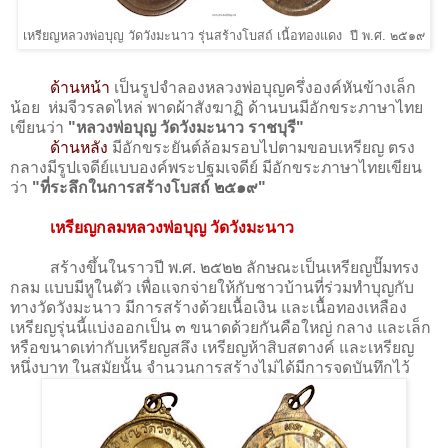
เหรียญหลวงพ่อบุญ วัดวังมะนาว รุ่นสร้างโบสถ์ เนื้อทองแดง ปี พ.ศ. ๒๕๑๙
ด้านหน้า
เป็นรูปจำลองหลวงพ่อบุญครึ่งองค์หันข้างเล็ก
น้อย ห่มจีวรลดไหล่ พาดผ้าสังฆาฏิ ด้านบนมีอักขระภาษาไทย
เขียนว่า
"หลวงพ่อบุญ วัดวังมะนาว ราชบุรี"
ด้านหลัง
มีอักขระยันต์ล้อมรอบไปตามขอบเหรียญ ตรง
กลางมีรูปเจดีย์แบบองค์พระปฐมเจดีย์ มีอักขระภาษาไทยเขียน
ว่า
"ที่ระลึกในการสร้างโบสถ์ ๒๕๑๙"
เหรียญกลมหลวงพ่อบุญ วัดวังมะนาว
สร้างขึ้นในราวปี พ.ศ. ๒๕๒๒ ลักษณะเป็นเหรียญปั๊มทรง
กลม แบบมีหูในตัว เพื่อแจกจ่ายให้กับชาวบ้านที่ร่วมทำบุญกับ
ทางวัดวังมะนาว มีการสร้างด้วยเนื้อเงิน และเนื้อทองเหลือง
เหรียญรุ่นนี้แบ่งออกเป็น ๓ ขนาดด้วยกันคือใหญ่ กลาง และเล็ก
หรือขนาดเท่ากับเหรียญสลึง เหรียญ​ห้าสิบสตางค์​ และเหรียญ​
หนึ่งบาท ในสมัยนั้น จำนวนการสร้างไม่ได้มีการจดบันทึกไว้