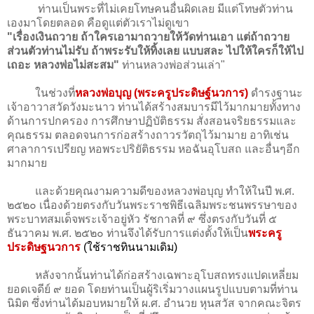
ท่านเป็นพระที่ไม่เคยโทษคนอื่นผิดเลย มีแต่โทษตัวท่าน
เองมาโดยตลอด คือดูแต่ตัวเราไม่ดูเขา
"เรื่องเงินถวาย ถ้าใครเอามาถวายให้วัดท่านเอา แต่ถ้าถวาย
ส่วนตัวท่านไม่รับ ถ้าพระรับให้ทิ้งเลย แบบสละ ไปให้ใครก็ให้ไป
เถอะ หลวงพ่อไม่สะสม"
ท่านหลวงพ่อส่วนเล่า"
ในช่วงที่
หลวงพ่อบุญ (พระครูประดิษฐ์นวการ)
ดำรงฐานะ
เจ้าอาวาสวัดวังมะนาว ท่านได้สร้างสมบารมีไว้มากมายทั้งทาง
ด้านการปกครอง การศึกษาปฏิบัติธรรม สั่งสอนจริยธรรมและ
คุณธรรม ตลอดจนการก่อสร้างถาวรวัตถุไว้มามาย อาทิเช่น
ศาลาการเปรียญ หอพระปริยัติธรรม หอฉันอุโบสถ และอื่นๆอีก
มากมาย
และด้วยคุณงามความดีของหลวงพ่อบุญ ทำให้ในปี พ.ศ.
๒๕๒๐ เนื่องด้วยตรงกับวันพระราชพิธีเฉลิมพระชนพรรษาของ
พระบาทสมเด็จพระเจ้าอยู่หัว รัชกาลที่ ๙ ซึ่งตรงกับวันที่ ๕
ธันวาคม พ.ศ. ๒๕๒๐ ท่านจึงได้รับการแต่งตั้งให้เป็น
พระครู
ประดิษฐนวการ
(ใช้ราชทินนามเดิม)
หลังจากนั้นท่านได้ก่อสร้างเฉพาะอุโบสถทรงแปดเหลี่ยม
ยอดเจดีย์ ๙ ยอด โดยท่านเป็นผู้ริเริ่มวางแผนรูปแบบตามที่ท่าน
นิมิต ซึ่งท่านได้มอบหมายให้ ผ.ศ. อำนวย หุนสวัส จากคณะจิตร