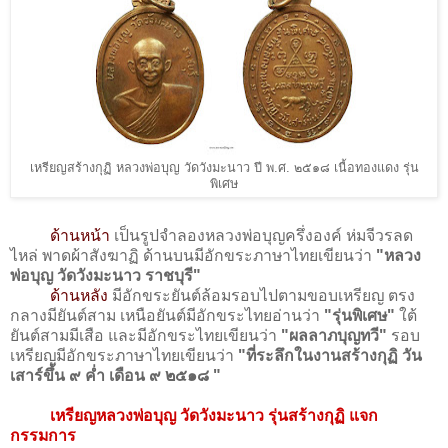
เหรียญสร้างกุฏิ หลวงพ่อบุญ วัดวังมะนาว ปี พ.ศ. ๒๕๑๘ เนื้อทองแดง รุ่น
พิเศษ
ด้านหน้า
เป็นรูปจำลองหลวงพ่อบุญครึ่งองค์ ห่มจีวรลด
ไหล่ พาดผ้าสังฆาฏิ ด้านบนมีอักขระภาษาไทยเขียนว่า
"หลวง
พ่อบุญ วัดวังมะนาว ราชบุรี"
ด้านหลัง
มีอักขระยันต์ล้อมรอบไปตามขอบเหรียญ ตรง
กลางมียันต์สาม เหนือยันต์มีอักขระไทยอ่านว่า
"รุ่นพิเศษ"
ใต้
ยันต์สามมีเสือ และมีอักขระไทยเขียนว่า
"ผลลาภบุญทวี"
รอบ
เหรียญมีอักขระภาษาไทยเขียนว่า
"ที่ระลึกในงานสร้างกุฏิ วัน
เสาร์ขึ้น ๙ ค่ำ เดือน ๙ ๒๕๑๘ "
เหรียญหลวงพ่อบุญ วัดวังมะนาว รุ่นสร้างกุฏิ แจก
กรรมการ