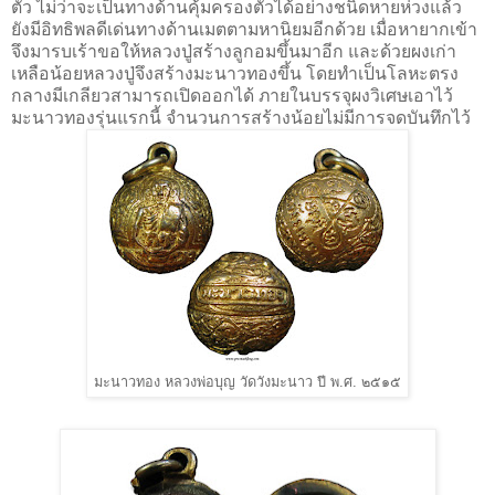
ตัว ไม่ว่าจะเป็นทางด้านคุ้มครองตัวได้อย่างชนิดหายห่วงแล้ว
ยังมีอิทธิพลดีเด่นทางด้านเมตตามหานิยมอีกด้วย เมื่อหายากเข้า
จึงมารบเร้าขอให้หลวงปู่สร้างลูกอมขึ้นมาอีก และด้วยผงเก่า
เหลือน้อยหลวงปู่จึงสร้างมะนาวทองขึ้น โดยทำเป็นโลหะตรง
กลางมีเกลียวสามารถเปิดออกได้ ภายในบรรจุผงวิเศษเอาไว้
มะนาวทองรุ่นแรกนี้ จำนวนการสร้างน้อยไม่มีการจดบันทึกไว้
มะนาวทอง หลวงพ่อบุญ วัดวังมะนาว ปี พ.ศ. ๒๕๑๕