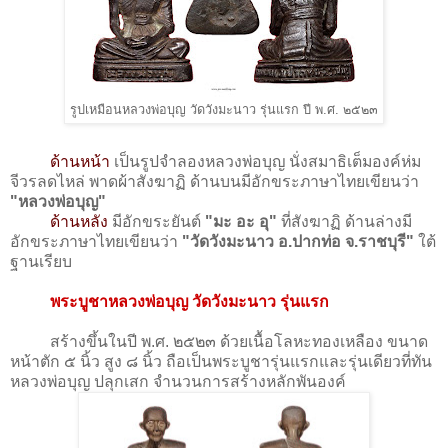
รูปเหมือนหลวงพ่อบุญ วัดวังมะนาว รุ่นแรก ปี พ.ศ. ๒๕๒๓
ด้านหน้า
เป็นรูปจำลองหลวงพ่อบุญ นั่งสมาธิเต็มองค์ห่ม
จีวรลดไหล่ พาดผ้าสังฆาฏิ ด้านบนมีอักขระภาษาไทยเขียนว่า
"หลวงพ่อบุญ"
ด้านหลัง
มีอักขระยันต์
"มะ อะ อุ"
ที่สังฆาฏิ ด้านล่างมี
อักขระภาษาไทยเขียนว่า
"วัดวังมะนาว อ.ปากท่อ จ.ราชบุรี"
ใต้
ฐานเรียบ
พระบูชาหลวงพ่อบุญ วัดวังมะนาว รุ่นแรก
สร้างขึ้นในปี พ.ศ. ๒๕๒๓ ด้วยเนื้อโลหะทองเหลือง ขนาด
หน้าตัก ๕ นิ้ว สูง ๘ นิ้ว ถือเป็นพระบูชารุ่นแรกและรุ่นเดียวที่ทัน
หลวงพ่อบุญ ปลุกเสก จำนวนการสร้างหลักพันองค์