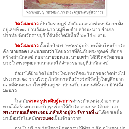
หลวงพ่อบุญ วัดวังมะนาว (พระครูประดิษฐ์นวการ)
วัดวังมะนาว
เป็นวัดราษฏร์ สังกัดคณะสงฆ์มหานิกาย ตั้ง
อยู่เลขที่ ๓๔ บ้านวังมะนาว หมู่ที่ ๓ ตําบลวังมะนาว อําเภอ
ปากท่อ จังหวัดราชบุรี ที่ดินตั้งวัดมีเนื้อที่ ๒๑ ไร่ ๓ งาน
วัดวังมะนาว
ตั้งเมื่อปี พ.ศ. ๒๓๖๕ ผู้บริจาคที่ดินให้สร้างวัด
คือ
นายรอด
และ
นายเหว่า
โดยถวายที่ดินกับพระชุดงค์ เพื่อก่อ
สร้างสํานักสงฆ์ ต่อมา
นายรอด
และ
นายเหว่า
ได้มีจิตศรัทธาขอ
บวชในพระพุทธศาสนาและได้จําพรรษาอยู่ที่สํานักสงฆ์
ต่อมาได้ย้ายวัดไปสร้างใหม่ทางทิศตะวันตกของวัดห่างไป
ประมาณ ๒๐ วา บริเวณใกล้สถานที่สร้างวัดมีวังน้ำใหญ่ลึกมาก
และมีต้นมะนาวใหญ่ขึ้นอยู่ ชาวบ้านเรียกสถานที่นั้นว่า
บ้านวัง
มะนาว
ในสมัย
พระครูประดิษฐ์นวการ
ดํารงตําแหน่งเจ้าอาวาส
ท่านได้สร้างความเจริญรุ่งเรืองให้กับวัด ตามประวัติกล่าวว่า
พระบาทสมเด็จพระจอมเกล้าเจ้าอยู่หัว รัชกาลที่ ๔
ได้เคยเสด็จ
มาเยี่ยมวัดในสมัย
พระแดง
เป็นเจ้าอาวาส
ภายในบริเวณวัดมีสถาปัตยกรรมให้ทัศนา คือ อุโบสถแปด