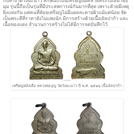
กับทางวัดวังมะนาว ลักษณะเป็นเหรียญปั๊มคล้ายทรงใบเสมาย่อ
มุม รุ่นนี้ถือเป็นรุ่นที่มีประสพการณ์กันมากที่สุด เพราะด้วยมีเหตุ
ยิงแทงกัน แต่คนที่ห้อยเหรียญไม่มีแผลละคายผิวแม้แต่น้อย จัด
เป็นพระดีที่ราคายังไม่แพงนัก มีการสร้างด้วยเนื้ออัลปาก้า และ
เนื้อทองแดง จำนวนการสร้างไม่ได้มีการจดบันทึกไว้
เหรียญหลังเสือ หลวงพ่อบุญ วัดวังมะนาว ปี พ.ศ. ๒๕๑๖ เนื้ออัลปาก้า