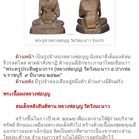
พระบูชาหลวงพ่อบุญ วัดวังมะนาว รุ่นแรก
ด้านหน้า
เป็นรูปจำลองหลวงพ่อบุญ นั่งสมาธิเต็มองค์ห่ม
จีวรลดไหล่ พาดผ้าสังฆาฏิ ด้านบนมีอักขระภาษาไทยเขียนว่า
"พระครูประดิษฐนวการ (หลวงพ่อบุญ) วัดวังมะนาว อ.ปากท่อ
จ.ราชบุรี ๙ มีนาคม ๒๕๒๓"
ด้านหลัง
มีรูปจำลองเสืออยู่หนึ่งตัว ด้านล่างมีดินฝรั่ง
พระเนื้อผงหลวงพ่อบุญ
สมเด็จหลังยันต์พาน หลวงพ่อบุญ วัดวังมะนาว
สร้างขึ้นในราวปี พ.ศ. ๒๕๑๒ เพื่อแจกจ่ายให้ผู้ร่วมบริจาค
ทรัพย์ ลักษณะเหมือนพระสมเด็จทั่วไป สร้างด้วยเนื้อผงพุทธคุณสี
ออกขาวอมเทาเล็กน้อย จัดเป็นพระที่หายากเนื่องจากพระส่วน
ใหญ่จะชำรุด จำนวนการสร้างไม่ได้มีการจดบันทึกไว้