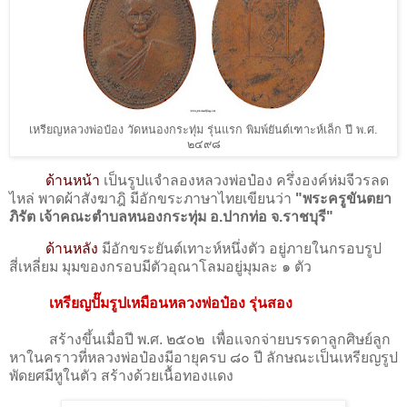
เหรียญหลวงพ่อป๋อง วัดหนองกระทุ่ม รุ่นแรก พิมพ์ยันต์เฑาะห์เล็ก ปี พ.ศ.
๒๔๙๘
ด้านหน้า
เป็นรูปแจำลองหลวงพ่อป๋อง ครึ่งองค์ห่มจีวรลด
ไหล่ พาดผ้าสังฆาฎิ มีอักขระภาษาไทยเขียนว่า
"พระครูขันตยา
ภิรัต เจ้าคณะตำบลหนองกระทุ่ม อ.ปากท่อ จ.ราชบุรี"
ด้านหลัง
มีอักขระยันต์เทาะห์หนึ่งตัว อยู่ภายในกรอบรูป
สี่เหลี่ยม มุมของกรอบมีตัวอุณาโลมอยู่มุมละ ๑ ตัว
เหรียญปั๊มรูปเหมือนหลวงพ่อป๋อง รุ่นสอง
สร้างขึ้นเมื่อปี พ.ศ. ๒๕๐๒ เพื่อแจกจ่ายบรรดาลูกศิษย์ลูก
หาในคราวที่หลวงพ่อป๋องมีอายุครบ ๘๐ ปี ลักษณะเป็นเหรียญรูป
พัดยศมีหูในตัว สร้างด้วยเนื้อทองแดง