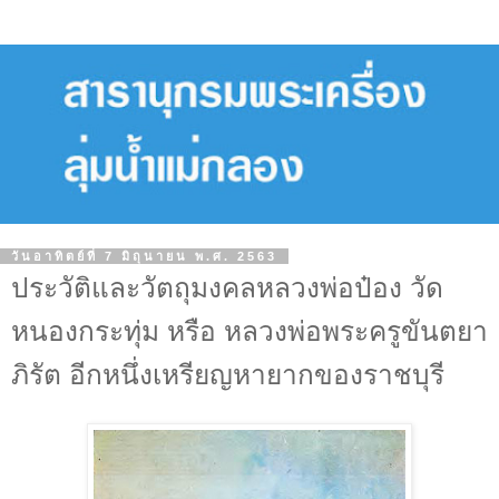
วันอาทิตย์ที่ 7 มิถุนายน พ.ศ. 2563
ประวัติและวัตถุมงคลหลวงพ่อป๋อง วัด
หนองกระทุ่ม หรือ หลวงพ่อพระครูขันตยา
ภิรัต อีกหนึ่งเหรียญหายากของราชบุรี