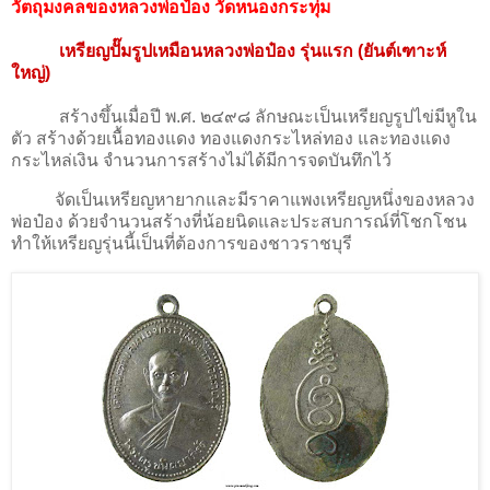
วัตถุมงคลของหลวงพ่อป๋อง วัดหนองกระทุ่ม
เหรียญปั๊มรูปเหมือนหลวงพ่อป๋อง รุ่นแรก (
ยันต์เฑาะห์
ใหญ่)
สร้างขึ้นเมื่อปี พ.ศ. ๒๔๙๘ ลักษณะเป็นเหรียญรูปไข่มีหูใน
ตัว สร้างด้วยเนื้อทองแดง ทองแดงกระไหล่ทอง และทองแดง
กระไหล่เงิน จำนวนการสร้างไม่ได้มีการจดบันทึกไว้
จัดเป็นเหรียญหายากและมีราคาแพงเหรียญหนึ่งของหลวง
พ่อป๋อง ด้วยจำนวนสร้างที่น้อยนิดและประสบการณ์ที่โชกโชน
ทำให้เหรียญรุ่นนี้เป็นที่ต้องการของชาวราชบุรี