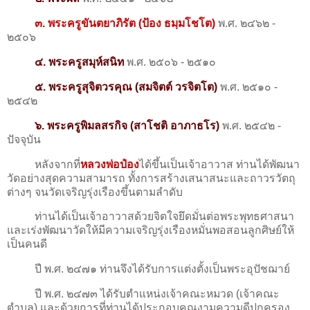
๓. พระครูขันตยาภิรัต (ป้อง ธมฺมโชโต)
พ.ศ. ๒๔๖๒ -
๒๕๐๖
๔. พระครูสมุห์สนิท
พ.ศ. ๒๕๐๖ - ๒๕๑๐
๕. พระครูสุจิตวรคุณ (สมจิตต์ วรจิตโต)
พ.ศ. ๒๕๑๐ -
๒๕๔๒
๖. พระครูพิมลสรกิจ (สาโชติ อาภาธโร)
พ.ศ. ๒๕๔๒ -
ปัจจุบัน
หลังจากที่
หลวงพ่อป๋อง
ได้ขึ้นเป็นเจ้าอาวาส ท่านได้พัฒนา
วัดอย่างสุดความสามารถ ทั้งการสร้างเสนาสนะและถาวรวัตถุ
ต่างๆ จนวัดเจริญรุ่งเรืองขึ้นตามลำดับ
ท่านได้เป็นเจ้าอาวาสด้วยจิตใจยึดมั่นต่อพระพุทธศาสนา
และเร่งพัฒนาวัดให้มีความเจริญรุ่งเรืองหมั่นพอสอนลูกศิษย์ให้
เป็นคนดี
ปี พ.ศ. ๒๔๗๑ ท่านจึงได้รับการแต่งตั้งเป็นพระอุปัชฌาย์
ปี พ.ศ. ๒๔๗๓ ได้รับตำแหน่งเจ้าคณะหมวด (เจ้าคณะ
ตำบล) และด้วยการที่ท่านได้ประกอบคุณงามความดีปกครอง