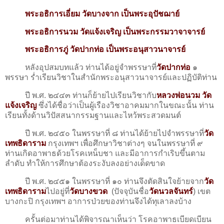
พระอธิการเอี่ยม วัดบางจาก เป็นพระอุปัชฌาย์
พระอธิการนวม วัดแจ้งเจริญ เป็นพระกรรมวาจาจารย์
พระอธิการภู่ วัดปากท่อ เป็นพระอนุสาวนาจารย์
หลังอุปสมบทแล้ว ท่านได้อยู่จำพรรษาที่
วัดปากท่อ
๑
พรรษา ร่ำเรียนวิชาในสำนักพระอนุสาวนาจารย์และปฏิบัติท่าน
ปี พ.ศ. ๒๔๔๓ ท่านก็ย้ายไปเรียนวิชากับ
หลวงพ่อนวม วัด
แจ้งเจริญ
ซึ่งได้ชื่อว่าเป็นผู้เรืองวิชาอาคมมากในขณะนั้น ท่าน
เรียนทั้งด้านวิปัสสนากรรมฐานและไหว้พระสวดมนต์
ปี พ.ศ. ๒๔๕๐ ในพรรษาที่ ๘ ท่านได้ย้ายไปจำพรรษาที่
วัด
เทพธิดาราม
กรุงเทพฯ เพื่อศึกษาวิชาต่างๆ จนในพรรษาที่ ๙
ท่านเกิดอาพาธด้วยโรคเหน็บชา และมีอาการกำเริบขึ้นตาม
ลำดับ ทำให้การศึกษาต้องระงับลงอย่างเด็ดขาด
ปี พ.ศ. ๒๔๕๑ ในพรรษาที่ ๑๐ ท่านจึงตัดสินใจย้ายจาก
วัด
เทพธิดาราม
ไปอยู่ที่
วัดบางขวด
(ปัจจุบันชื่อ
วัดนวลจันทร์
) เขต
บางกะปิ กรุงเทพฯ อาการป่วยของท่านจึงได้ทุเลาลงบ้าง
ครั้นต่อมาท่านได้พิจารณาเห็นว่า โรคอาพาธเบียดเบียน