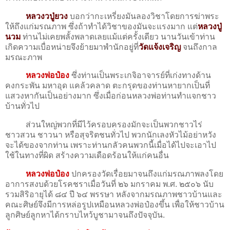
หลวงวปู่ยวง
บอกว่ากะเหรี่ยงมันลองวิชาโดยการฆ่าพระ
ให้ถึงแก่มรณภาพ ซึ่งถ้าทำได้วิชาของมันจะแรงมาก แต่
หลวงปู่
นวม
ท่านไม่เคยพลั้งพลาดเลยแม้แต่ครั้งเดียว นานวันเข้าท่าน
เกิดความเบื่อหน่ายจึงย้ายมาพำนักอยู่ที่
วัดแจ้งเจริญ
จนถึงกาล
มรณะภาพ
หลวงพ่อป๋อง
ซึ่งท่านเป็นพระเกจิอาจารย์ที่เก่งทางด้าน
คงกระพัน มหาอุด แคล้วคลาด ตะกรุดของท่านหายากเป็นที่
แสวงหากันเป็นอย่างมาก ซึ่งเมื่อก่อนหลวงพ่อท่านทำแจกชาว
บ้านทั่วไป
ส่วนใหญ่พวกที่มีไว้ครอบครองมักจะเป็นพวกชาวไร่
ชาวสวน ชาวนา หรือสุจริตชนทั่วไป พวกนักเลงหัวไม้อย่าหวัง
จะได้ของจากท่าน เพราะท่านกลัวคนพวกนี้เมื่อได้ไปจะเอาไป
ใช้ในทางที่ผิด สร้างความเดือดร้อนให้แก่คนอื่น
หลวงพ่อป๋อง
ปกครองวัดเรื่อยมาจนถึงแก่มรณภาพลงโดย
อาการสงบด้วยโรคชราเมื่อวันที่ ๒๖ มกราคม พ.ศ. ๒๕๐๖ นับ
รวมสิริอายุได้ ๘๔ ปี ๖๔ พรรษา หลังจากมรณภาพชาวบ้านและ
คณะศิษย์จึงมีการหล่อรูปเหมือนหลวงพ่อป๋องขึ้น เพื่อให้ชาวบ้าน
ลูกศิษย์ลูกหาได้กราบไหว้บูชามาจนถึงปัจจุบัน.