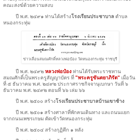
คณะสงฆ์ด้วยความสงบ
ปี พ.ศ. ๒๔๙๑ ท่านได้สร้าง
โรงเรียนประชาบาล
ตำบล
หนองกระทุ่ม
ข่าวเลื่อนสมณศักดิ์หลวงพ่อป๋อง วัดหนองกระทุ่ม ราชบุรี
ปี พ.ศ. ๒๔๙๒
หลวงพ่อป๋อง
ท่านได้รับพระราชทาน
สมณศักดิ์เป็นพระครูสัญญาบัตร ที่
"พระครูขันตยาภิรัต"
เมื่อวัน
ที่ ๕ ธันวาคม พ.ศ. ๒๔๙๒ ประกาศราชกิจจานุเบกษา วันที่ ๖
ธันวาคม พ.ศ. ๒๔๙๒ ตอนที่ ๖๖ เล่ม ๖๖
ปี พ.ศ. ๒๕๐๐ สร้าง
โรงเรียนประชาบาลบ้านเขาช้าง
ปี พ.ศ. ๒๕๐๑ สร้างศาลาที่พักคนเดินทาง และถนนแยก
จากถนนเพชรเกษม ตัดเข้าวัดหนองกระทุ่ม
ปี พ.ศ. ๒๕๐๔ สร้างกุฏิตึก ๑ หลัง