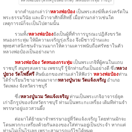
หลวงพ่อป๋อง (พระครูขันตยาภิรัต) วัดหนองกระทุ่ม ราชบุรี
จากคำบอกเล่าว่า
หลวงพ่อป๋อง
เป็นพระสงฆ์ที่เคร่งครัดใน
พระธรรมวินัย และมีวาจาศักดิ์สิทธิ์ เมื่อท่านกล่าวเช่นใด
เหตุการณ์ก็จะเป็นไปตามนั้น
รวมทั้ง
หลวงพ่อป๋อง
ยังเป็นผู้ที่ทำการบูรณะปฎิสังขรวัด
หนองกระทุ่ม ให้มีความเจริญรุ่งเรือง จึงมีชาวบ้านและ
พุทธศาสนิกชนจำนวนมากให้ความเคารพนับถือศรัทธาในตัว
หลวงพ่อป๋องเป็นอย่างมาก
หลวงพ่อป๋อง วัดหนองกระทุ่ม
เป็นพระเกจิที่ผู้คนในแถบ
ราชบุรี สมุทรสงคราม เพชรบุรี รู้จักท่านกันเป็นอย่างดี ซึ่ง
หลวง
ปู่ยวง วัดโพธิ์ศรี
ศิษย์เอกของท่านเล่าให้ฟังว่า
หลวงพ่อป๋อง
ท่าน
ได้ร่ำเรียนวิชาอาคมมาจาก
หลวงปู่นวม วัดแจ้งเจริญ
อำเภอ
วัดเพลง จังหวัดราชบุรี
ซึ่ง
หลวงปู่นวม วัดแจ้งเจริญ
ท่านเป็นพระเกจิอาจารย์ยุค
เก่าอีกรูปของจังหวัดราชบุรี ท่านเป็นพระกะเหรี่ยง เดิมทีท่านจำ
พรรษาอยู่แถวสวนผึ้ง
ต่อมาได้ย้ายมาจำพรรษาอยู่ที่วัดแจ้งเจริญ โดยท่านมักจะ
โดนพวกกะเหรี่ยงด้วยกันลองของใส่ท่านอยู่เป็นประจำ หากแต่
ท่านไม่เป็นไรเลย เพราะสามารถแก้ไขได้หมด