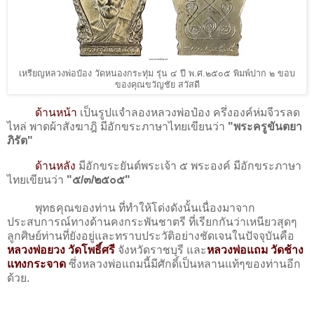
เหรียญหลวงพ่อป๋อง วัดหนองกระทุ่ม รุ่น ๔ ปี พ.ศ.๒๕๐๕ พิมพ์ปาก ๒ ขอบ
ของคุณขวัญชัย สวัสดี
ด้านหน้า
เป็นรูปแจำลองหลวงพ่อป๋อง ครึ่งองค์ห่มจีวรลด
ไหล่ พาดผ้าสังฆาฎิ มีอักขระภาษาไทยเขียนว่า
"พระครูขันตยา
ภิรัต"
ด้านหลัง
มีอักขระยันต์พระเจ้า ๕ พระองค์ มีอักขระภาษา
ไทยเขียนว่า
"๕/๓/๒๕๐๕"
พุทธคุณของท่าน ที่ทำให้โด่งดังนั้นเนื่องมาจาก
ประสบการณ์ทางด้านคงกระพันชาตรี ที่เรียกกันว่าเหนียวสุดๆ
ลูกศิษย์ท่านที่ยังอยู่และทราบประวัติอย่างชัดเจนในปัจจุบันคือ
หลวงพ่อยวง วัดโพธิ์ศรี
จังหวัดราชบุรี และ
หลวงพ่อแถม วัดช้าง
แทงกระจาด
ซึ่งหลวงพ่อแถมนี้มีศักดิ์เป็นหลานแท้ๆของท่านอีก
ด้วย.