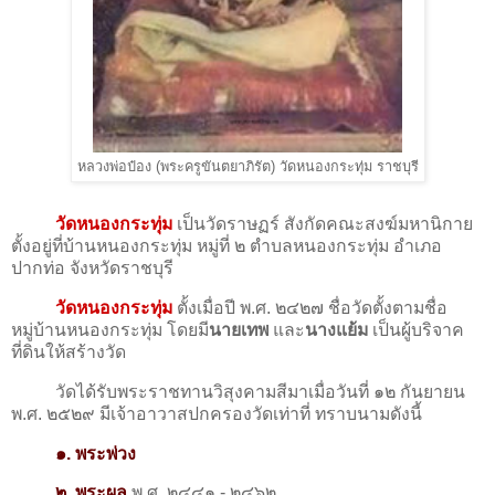
หลวงพ่อป๋อง (พระครูขันตยาภิรัต) วัดหนองกระทุ่ม ราชบุรี
วัดหนองกระทุ่ม
เป็นวัดราษฏร์ สังกัดคณะสงฆ์มหานิกาย
ตั้งอยู่ที่บ้านหนองกระทุ่ม หมู่ที่ ๒ ตําบลหนองกระทุ่ม อําเภอ
ปากท่อ จังหวัดราชบุรี
วัดหนองกระทุ่ม
ตั้งเมื่อปี พ.ศ. ๒๔๒๗ ชื่อวัดตั้งตามชื่อ
หมู่บ้านหนองกระทุ่ม โดยมี
นายเทพ
และ
นางแย้ม
เป็นผู้บริจาค
ที่ดินให้สร้างวัด
วัดได้รับพระราชทานวิสุงคามสีมาเมื่อวันที่ ๑๒ กันยายน
พ.ศ. ๒๕๒๙ มีเจ้าอาวาสปกครองวัดเท่าที่ ทราบนามดังนี้
๑. พระพ่วง
๒. พระผล
พ.ศ. ๒๔๔๑ - ๒๔๖๒