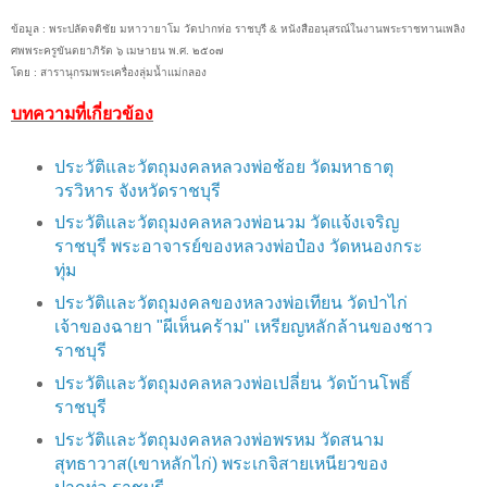
ข้อมูล : พระปลัดจติชัย มหาวายาโม วัดปากท่อ ราชบุรี & หนังสืออนุสรณ์ในงานพระราชทานเพลิง
ศพพระครูขันตยาภิรัต ๖ เมษายน พ.ศ. ๒๕๐๗
โดย : สารานุกรมพระเครื่องลุ่มน้ำแม่กลอง
บทความที่เกี่ยวข้อง
ประวัติและวัตถุมงคลหลวงพ่อช้อย วัดมหาธาตุ
วรวิหาร จังหวัดราชบุรี
ประวัติและวัตถุมงคลหลวงพ่อนวม วัดแจ้งเจริญ
ราชบุรี พระอาจารย์ของหลวงพ่อป๋อง วัดหนองกระ
ทุ่ม
ประวัติและวัตถุมงคลของหลวงพ่อเทียน วัดป่าไก่
เจ้าของฉายา "ผีเห็นคร้าม" เหรียญหลักล้านของชาว
ราชบุรี
ประวัติและวัตถุมงคลหลวงพ่อเปลี่ยน วัดบ้านโพธิ์
ราชบุรี
ประวัติและวัตถุมงคลหลวงพ่อพรหม วัดสนาม
สุทธาวาส(เขาหลักไก่) พระเกจิสายเหนียวของ