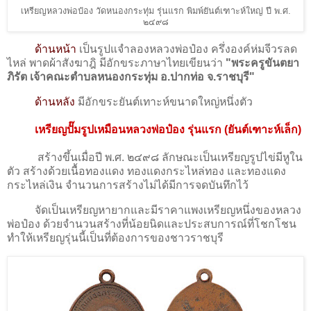
เหรียญหลวงพ่อป๋อง วัดหนองกระทุ่ม รุ่นแรก พิมพ์ยันต์เฑาะห์ใหญ่ ปี พ.ศ.
๒๔๙๘
ด้านหน้า
เป็นรูปแจำลองหลวงพ่อป๋อง ครึ่งองค์ห่มจีวรลด
ไหล่ พาดผ้าสังฆาฎิ มีอักขระภาษาไทยเขียนว่า
"พระครูขันตยา
ภิรัต เจ้าคณะตำบลหนองกระทุ่ม อ.ปากท่อ จ.ราชบุรี"
ด้านหลัง
มีอักขระยันต์เทาะห์ขนาดใหญ่หนึ่งตัว
เหรียญปั๊มรูปเหมือนหลวงพ่อป๋อง รุ่นแรก (ยันต์เฑาะห์เล็ก)
สร้างขึ้นเมื่อปี พ.ศ. ๒๔๙๘ ลักษณะเป็นเหรียญรูปไข่มีหูใน
ตัว สร้างด้วยเนื้อทองแดง ทองแดงกระไหล่ทอง และทองแดง
กระไหล่เงิน จำนวนการสร้างไม่ได้มีการจดบันทึกไว้
จัดเป็นเหรียญหายากและมีราคาแพงเหรียญหนึ่งของหลวง
พ่อป๋อง ด้วยจำนวนสร้างที่น้อยนิดและประสบการณ์ที่โชกโชน
ทำให้เหรียญรุ่นนี้เป็นที่ต้องการของชาวราชบุรี