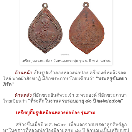
เหรียญหลวงพ่อป๋อง วัดหนองกระทุ่ม รุ่น ๒ ปี พ.ศ. ๒๕๐๒
ด้านหน้า
เป็นรูปแจำลองหลวงพ่อป๋อง ครึ่งองค์ห่มจีวรลด
ไหล่ พาดผ้าสังฆาฎิ มีอักขระภาษาไทยเขียนว่า
"พระครูขันตยา
ภิรัต"
ด้านหลัง
มีอักขระยันต์พระเจ้า ๕ พระองค์ มีอักขระภาษา
ไทยเขียนว่า
"ที่ระลึกในงานครบรอบอายุ ๘๐ ปี ๒๑/๓/๒๕๐๒"
เหรียญปั๊มรูปเหมือนหลวงพ่อป๋อง รุ่นสาม
สร้างขึ้นเมื่อปี พ.ศ. ๒๕๐๓ เพื่อแจกจ่ายบรรดาลูกศิษย์ลูก
หาในคราวที่หลวงพ่อป๋องมีอายุครบ ๘๐ ปี ลักษณะเป็นเหรียญรูป