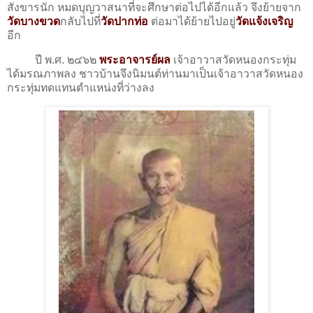
สังขารนัก หมดบุญวาสนาที่จะศึกษาต่อไปได้อีกแล้ว จึงย้ายจาก
วัดบางขวด
กลับไปที่
วัดปากท่อ
ต่อมาได้ย้ายไปอยู่
วัดแจ้งเจริญ
อีก
ปี พ.ศ. ๒๔๖๒
พระอาจารย์ผล
เจ้าอาวาสวัดหนองกระทุ่ม
ได้มรณภาพลง ชาวบ้านจึงนิมนต์ท่านมาเป็นเจ้าอาวาสวัดหนอง
กระทุ่มทดแทนตำแหน่งที่ว่างลง