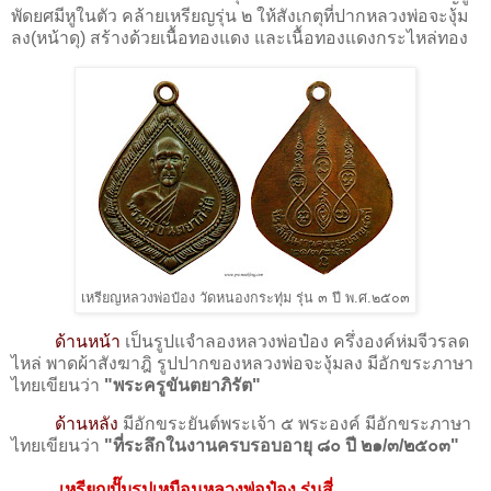
พัดยศมีหูในตัว คล้ายเหรียญรุ่น ๒ ให้สังเกตุที่ปากหลวงพ่อจะงุ้ม
ลง(หน้าดุ) สร้างด้วยเนื้อทองแดง และเนื้อทองแดงกระไหล่ทอง
เหรียญหลวงพ่อป๋อง วัดหนองกระทุ่ม รุ่น ๓ ปี พ.ศ.๒๕๐๓
ด้านหน้า
เป็นรูปแจำลองหลวงพ่อป๋อง ครึ่งองค์ห่มจีวรลด
ไหล่ พาดผ้าสังฆาฎิ รูปปากของหลวงพ่อจะงุ้มลง มีอักขระภาษา
ไทยเขียนว่า
"พระครูขันตยาภิรัต"
ด้านหลัง
มีอักขระยันต์พระเจ้า ๕ พระองค์ มีอักขระภาษา
ไทยเขียนว่า
"ที่ระลึกในงานครบรอบอายุ ๘๐ ปี ๒๑/๓/๒๕๐๓"
เหรียญปั๊มรูปเหมือนหลวงพ่อป๋อง รุ่นสี่