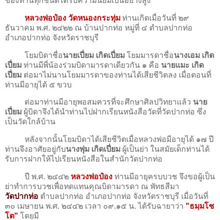
ของท่านทุกชนิดได้รับความนิยมเป็นอย่างสูง
หลวงพ่อป๋อง วัดหนองกระทุ่ม
ท่านเกิดเมื่อวันที่ ๒๙
ธันวาคม พ.ศ. ๒๔๒๒ ณ บ้านปากท่อ หมู่ที่ ๔ ตำบลปากท่อ
อำเภอปากท่อ จังหวัดราชบุรี
โยมบิดาชื่อ
นายเปี่ยม เกิดเปี่ยม
โยมมารดาชื่อ
นางเอม เกิด
เปี่ยม
ท่านมีพี่น้องร่วมบิดามารดาเดียวกัน ๑ คือ
นายแมะ เกิด
เปี่ยม
ต่อมาไม่นานโยมมารดาของท่านได้เสียชีวิตลง เมื่อตอนที่
ท่านมีอายุได้ ๕ ขวบ
ต่อมาท่านมีอายุพอสมควรที่จะศึกษาศิลปวิทยาแล้ว
นาย
เปี่ยม
ผู้บิดาจึงได้นำท่านไปฝากเรียนหนังสือวัดที่วัดปากท่อ ซึ่ง
เป็นวัดใกล้บ้าน
หลังจากนั้นโยมบิดาได้เสียชีวิตเมื่อหลวงพ่อมีอายุได้ ๑๗ ปี
ท่านจึงอาศัยอยู่กับ
นางพุ่ม เกิดเปี่ยม
ผู้เป็นย่า ในสมัยเด็กท่านได้
รับการฝากให้ไปเรียนหนังสือในสำนักวัดปากท่อ
ปี พ.ศ. ๒๔๔๒
หลวงพ่อป๋อง
ท่านมีอายุครบบวช จึงขอผู้เป็น
ย่าทำการบวชเพื่อทดแทนคุณบิดามารดา ณ พัทธสีมา
วัดปากท่อ
ตำบลปากท่อ อำเภอปากท่อ จังหวัดราชบุรี เมื่อวันที่
๓๐ เมษายน พ.ศ. ๒๔๔๒ เวลา ๐๙.๑๕ น. ได้รับฉายาว่า
"ธมฺมโช
โต"
โดยมี