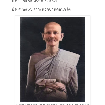
ปี พ.ศ. ๒๕๐๕ สร้างถังเก็บน้ำ
ปี พ.ศ. ๒๕๐๖ สร้างนอกชานคอนกรีต