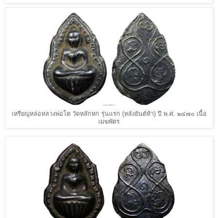
เหรียญหล่อหลวงพ่อโต วัดหลักหก รุ่นแรก (หลังยันต์ห้า) ปี พ.ศ. ๒๔๗๐ เนื้อ
เมฆพัตร