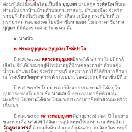
ต่อมาได้เปลี่ยนชื่อใหม่เป็นชื่อ
บุญเทพ
นามสกุล
วงศ์สนิท
พื้นเพ
ท่านเป็นชาวบ้านบ้านตำบลเกาะศาลพระ อำเภอเมือง จังหวัด
ราชบุรี เกิดเมื่อวันพุธ ขึ้น ๖ ค่ำ เดือน ๘ ปีฉลู ตรงกับวันที่ ๘
กรกฎาคม พ.ศ. ๒๔๓๒ โยมบิดาชื่อ
นายเฮง
โยมมารดาชื่อ
นาง
บุญมา
มีพี่น้องรวมด้วยกัน ๒ คน คือ
๑. นางบัว
๒. พระครูบุญเทพ (บุญเถ่ง) โชติปาโล
ปี พ.ศ. ๒๔๓๘
หลวงพ่อบุญเทพ
มีอายุได้ ๖ ขวบ โยมบิดาก็
เสียไป จึงได้ย้ายมาอยู่ที่ใหม่มาอยู่ที่บ้านคลองตาจ่า ตำบลคุ้ง
น้ำวน อำเภอเมือง จังหวัดราชบุรี และมารดาได้ให้ทําการศึกษา
ณ
โรงเรียนวัดคูหาสวรรค์
จนจบประโยคประถมศึกษาชั้นปีที่ ๔
ปี พ.ศ. ๒๔๔๒ โยมมารดาก็ถึงแก่กรรม ท่านจึงได้อยู่ใน
อุปการะของโยมยายชื่อ
นางแพ
ซึ่งประกอบอาชีพทําสวน
มะพร้าว โดยท่านได้ช่วยโยมยายประกอบอาชีพทำสวนมะพร้าว
เรื่อยมา
ปี พ.ศ. ๒๔๖๐
หลวงพ่อบุญเทพ
มีอายุย่างเข้า ๒๙ ปี โยมยาย
ของท่านคือ
นางแพ
ได้จัดการอุปสมบทให้แก่ท่าน ณ พัทธสีมา
วัดคูหาสวรรค์
ตำบลสี่หมื่น อำเภอดำเนินสะดวก จังหวัดราชบุรี