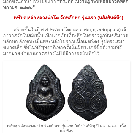
มีอักขระภาษาไทยเขียนว่า
"ที่ระฤกในงานผูกพันทธสีมาวัดหลัก
หก พ.ศ. ๒๔๗๐"
เหรียญหล่อหลวงพ่อโต วัดหลักหก รุ่นแรก (หลังยันต์ห้า)
สร้างขึ้นในปี พ.ศ. ๒๔๗๐ โดยหลวงพ่อบุญเทพ(บุญเถ่ง) เจ้า
อาวาสวัดในสมัยนั้น เพื่อแจกเป็นที่ระลึกในคราวผูกพัทธสีมาวัด
หลักหก ลักษณะเป็นพระหล่อโบราณเนื้อเมฆพัตร รูปทรงเสมา
ขนาดเล็ก ซึ่งในพิธีพุทธาภิเษกครั้งนั้นมีพระเกจิชื่อดังร่วมพิธี
มากมาย จำนวนการสร้างไม่ได้มีการจดบันทึกไว้
เหรียญหล่อหลวงพ่อโต วัดหลักหก รุ่นแรก (หลังยันต์ห้า) ปี พ.ศ. ๒๔๗๐ เนื้อ
เมฆพัตร