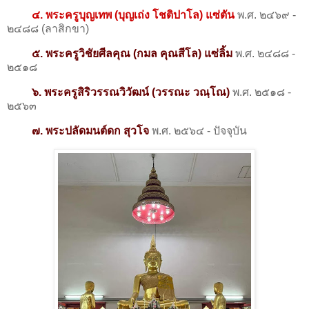
๔. พระครูบุญเทพ (บุญเถ่ง โชติปาโล) แซ่ตัน
พ.ศ. ๒๔๖๙ -
๒๔๘๘ (ลาสิกขา)
๕. พระครูวิชัยศีลคุณ (กมล คุณสีโล) แซ่ลิ้ม
พ.ศ. ๒๔๘๘ -
๒๕๑๘
๖. พระครูสิริวรรณวิวัฒน์ (วรรณะ วณฺโณ)
พ.ศ. ๒๕๑๘ -
๒๕๖๓
๗. พระปลัดมนต์ดก สุวโจ
พ.ศ. ๒๕๖๔ - ปัจจุบัน