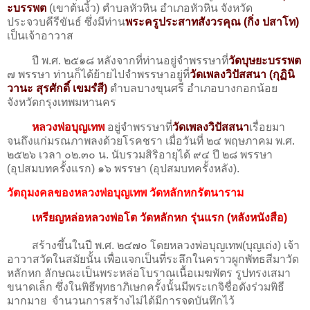
ะบรรพต
(เขาต้นงิ้ว) ตำบลหัวหิน อำเภอหัวหิน จังหวัด
ประจวบคีรีขันธ์ ซึ่งมีท่าน
พระครูประสาทสังวรคุณ (กิ่ง ปสาโท)
เป็นเจ้าอาวาส
ปี พ.ศ. ๒๕๑๘ หลังจากที่ท่านอยู่จําพรรษาที่
วัดบุษยะบรรพต
๗ พรรษา ท่านก็ได้ย้ายไปจำพรรษาอยู่ที่
วัดเพลงวิปัสสนา (กุฏินิ
วานะ สุรศักดิ์ เขมรํสี)
ตำบลบางขุนศรี อำเภอบางกอกน้อย
จังหวัดกรุงเทพมหานคร
หลวงพ่อบุญเทพ
อยู่จำพรรษาที่
วัดเพลงวิปัสสนา
เรื่อยมา
จนถึงแก่มรณภาพลงด้วยโรคชรา เมื่อวันที่ ๒๔ พฤษภาคม พ.ศ.
๒๕๒๖ เวลา ๐๒.๓๐ น. นับรวมสิริอายุได้ ๙๔ ปี ๒๘ พรรษา
(อุปสมบทครั้งแรก) ๑๖ พรรษา (อุปสมบทครั้งหลัง).
วัตถุมงคลของหลวงพ่อบุญเทพ วัดหลักหกรัตนาราม
เหรียญหล่อหลวงพ่อโต วัดหลักหก รุ่นแรก (หลังหนังสือ)
สร้างขึ้นในปี พ.ศ. ๒๔๗๐ โดยหลวงพ่อบุญเทพ(บุญเถ่ง) เจ้า
อาวาสวัดในสมัยนั้น เพื่อแจกเป็นที่ระลึกในคราวผูกพัทธสีมาวัด
หลักหก ลักษณะเป็นพระหล่อโบราณเนื้อเมฆพัตร รูปทรงเสมา
ขนาดเล็ก ซึ่งในพิธีพุทธาภิเษกครั้งนั้นมีพระเกจิชื่อดังร่วมพิธี
มากมาย จำนวนการสร้างไม่ได้มีการจดบันทึกไว้