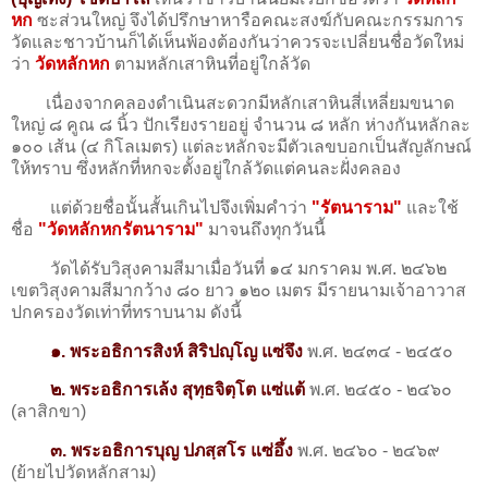
หก
ซะส่วนใหญ่ จึงได้ปรึกษาหารือคณะสงฆ์กับคณะกรรมการ
วัดและชาวบ้านก็ได้เห็นพ้องต้องกันว่าควรจะเปลี่ยนชื่อวัดใหม่
ว่า
วัดหลักหก
ตามหลักเสาหินที่อยู่ใกล้วัด
เนื่องจากคลองดำเนินสะดวกมีหลักเสาหินสี่เหลี่ยมขนาด
ใหญ่ ๘ คูณ ๘ นิ้ว ปักเรียงรายอยู่ จำนวน ๘ หลัก ห่างกันหลักละ
๑๐๐ เส้น (๔ กิโลเมตร) แต่ละหลักจะมีตัวเลขบอกเป็นสัญลักษณ์
ให้ทราบ ซึ่งหลักที่หกจะตั้งอยู่ใกล้วัดแต่คนละฝั่งคลอง
แต่ด้วยชื่อนั้นสั้นเกินไปจึงเพิ่มคำว่า
"รัตนาราม"
และใช้
ชื่อ
"วัดหลักหกรัตนาราม"
มาจนถึงทุกวันนี้
วัดได้รับวิสุงคามสีมาเมื่อวันที่ ๑๔ มกราคม พ.ศ. ๒๔๖๒
เขตวิสุงคามสีมากว้าง ๘๐ ยาว ๑๒๐ เมตร มีรายนามเจ้าอาวาส
ปกครองวัดเท่าที่ทราบนาม ดังนี้
๑. พระอธิการสิงห์ สิริปญฺโญ แซ่จึง
พ.ศ. ๒๔๓๔ - ๒๔๕๐
๒. พระอธิการเล้ง สุทฺธจิตฺโต แซ่แต้
พ.ศ. ๒๔๕๐ - ๒๔๖๐
(ลาสิกขา)
๓. พระอธิการบุญ ปภสฺสโร แซ่อึ้ง
พ.ศ. ๒๔๖๐ - ๒๔๖๙
(ย้ายไปวัดหลักสาม)