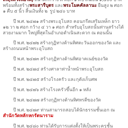
พร้อมทั้งสร้าง
พระสารีบุตร
และ
พระโมคคัลลานะ
ยืนสูง ๒ ศอก
๑ คืบ ๕ นิ้ว สิ้นเงินทั้ง ๒ รูป ๒๔๐ บาท
ปี พ.ศ. ๒๔๗๑ สร้างพระอุโบสถ คอนกรีตเสริมเหล็ก ยาว
๑๒ วา ๒ ศอก กว้าง ๔ วา ๑ ศอก สําหรับอุโบสถนั้นท่านสร้างได้
สวยงามมาก ใหญ่ที่สุดในอำเภอดำเนินสะดวก ณ ตอนนั้น
ปี พ.ศ. ๒๔๗๒ สร้างกุฏิทางด้านทิศตะวันออกของวัด และ
สร้างถนนหน้าพระอุโบสถ
ปี พ.ศ. ๒๔๗๓ สร้างกุฏิทางด้านทิศอาคเนย์ของวัด
ปี พ.ศ. ๒๔๗๔ สร้างศาลาท่าน้ำหน้าพระอุโบสถ
ปี พ.ศ. ๒๔๗๕ สร้างโรงครัว และกุดังเก็บศพ
ปี พ.ศ. ๒๔๗๖ สร้างโรงครัวขึ้นอีก ๑ หลัง
ปี พ.ศ. ๒๔๗๗ สร้างกุฏิทางด้านทิศหรดีของวัด
ปี พ.ศ. ๒๔๗๙ ท่านสามารถสอบได้นักธรรมชั้นเอก ณ
สำนักวัดหลักหกรัตนาราม
ปี พ.ศ. ๒๔๘๐ ท่านได้รับการแต่งตั้งให้เป็นพระครูชั้น