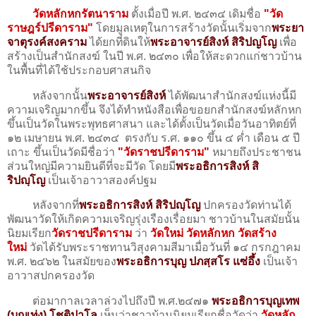
วัดหลักหกรัตนาราม
ตั้งเมื่อปี พ.ศ. ๒๔๓๔ เดิมชื่อ
"วัด
ราษฎร์ปรีดาราม"
โดยมูลเหตุในการสร้างวัดนั้นเริ่มจาก
พระยา
จาตุรงค์สงคราม
ได้ยกที่ดินให้
พระอาจารย์สิงห์ สิริปญโญ
เพื่อ
สร้างเป็นสำนักสงฆ์ ในปี พ.ศ. ๒๔๓๐ เพื่อให้สะดวกแก่ชาวบ้าน
ในพื้นที่ได้ใช้ประกอบศาสนกิจ
หลังจากนั้น
พระอาจารย์สิงห์
ได้พัฒนาสำนักสงฆ์แห่งนี้มี
ความเจริญมากขึ้น จึงได้ทำหนังสือเพื่อขอยกสำนักสงฆ์หลักหก
ขึ้นเป็นวัดในพระพุทธศาสนา และได้ตั้งเป็นวัดเมื่อวันอาทิตย์ที่
๑๒ เมษายน พ.ศ. ๒๔๓๔ ตรงกับ ร.ศ. ๑๑๐ ขึ้น ๔ ค่ำ เดือน ๕ ปี
เถาะ ขึ้นเป็นวัดมีชื่อว่า
"วัดราชปรีดาราม"
หมายถึงประชาชน
ส่วนใหญ่มีความยินดีที่จะมีวัด โดยมี
พระอธิการสิงห์ สิ
ริปญฺโญ
เป็นเจ้าอาวาสองค์ปฐม
หลังจากที่
พระอธิการสิงห์ สิริปญฺโญ
ปกครองวัดท่านได้
พัฒนาวัดให้เกิดความเจริญรุ่งเรืองเรื่อยมา ชาวบ้านในสมัยนั้น
นิยมเรียก
วัดราชปรีดาราม
ว่า
วัดใหม่ วัดหลักหก วัดสร้าง
ใหม่
วัดได้รับพระราชทานวิสุงคามสีมาเมื่อวันที่ ๑๔ กรกฎาคม
พ.ศ. ๒๔๖๒ ในสมัยของ
พระอธิการบุญ
ปภสฺสโร แซ่อึ้ง
เป็นเจ้า
อาวาสปกครองวัด
ต่อมากาลเวลาล่วงไปถึงปี พ.ศ.๒๔๗๑
พระอธิการบุญเทพ
(บุญเท่ง) โชติปาโล
เห็นว่าชาวบ้านนิยมเรียกชื่อวัดว่า
วัดหลัก