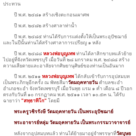
ประทวน
ปี พ.ศ. ๒๔๘๑ สร้างเชิงตะกอนเผาศพ
ปี พ.ศ. ๒๔๘๒ สร้างศาลาท่าน้ำ
ปี พ.ศ. ๒๔๘๕ ท่านได้รับการแต่งตั้งให้เป็นพระอุปัชฌาย์
และในปีนั้นท่านได้สร้างศาลาการเปรียญ ๑ หลัง
ปี พ.ศ. ๒๔๘๘
หลวงพ่อบุญเทพ
ท่านได้ลาสิกขาบทแล้วย้าย
ไปอยู่ที่จังหวัดเพชรบุรี เมื่อวันที่ ๒๘ มกราคม พ.ศ. ๒๔๘๘ สร้าง
ความเสียดายและอาลัยจากศิษยานุศิษย์ของท่านเป็นอันมาก
ปี พ.ศ. ๒๕๑๑
หลวงพ่อบุญเทพ
ได้กลับเข้ารับการอุปสมบท
เป็นพระภิกษุอีกครั้ง ณ พัทธสีมา
วัดมฤคทายวัน
ตำบลชะอำ
อำเภอชะอำ จังหวัดเพชรบุรี เมื่อวันพุธ แรม ๑ ค่ำ เดือน ๘ ปีวอก
ตรงกับวันที่ ๑๐ กรกฏาคม พ.ศ. ๒๕๑๑ เวลา ๑๐.๕๓ น. ได้รับ
ฉายาว่า
"สทฺธาทิโก"
โดยมี
พระครูวชิรรังษี วัดมฤคทายวัน เป็นพระอุปัชฌาย์
พระอาจารย์หลุ่ม วัดมฤคทายวัน เป็นพระกรรมวาจาจารย์
หลังจากอุปสมบทแล้ว ท่านได้ย้ายมาอยู่จําพรรษาที่
วัดบุษย