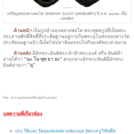
เหรียญหล่อหลวงพ่อโต วัดหลักหก รุ่นแรก (หลังยันต์ห้า) ปี พ.ศ. ๒๔๗๐ เนื้อ
เมฆพัตร
ด้านหน้า
เป็นรูปจำลองหลวงพ่อโต พระพุทธรูปที่เป็นพระ
ประธานศักดิ์สิทธิ์ที่ประดิษฐานอยู่ภายในพระอุโบสถของทางวัด
ประทับบนฐานบัว มีเม็ดไข่ปลาล้อมรอบไปกับองค์พระสวยงาม
ด้านหลัง
มีอักขระยันต์พระเจ้าห้าพระองค์ หรือ ยันต์ห้า
อ่านได้ว่า
"นะ โม พุท ธา ยะ"
ตรงกลางอักขระยันต์มีอักขระ
ยันต์อ่านว่า
"อุ"
โดย : สารานุกรมพระเครื่องลุ่มน้ำแม่กลอง
บทความที่เกี่ยวข้อง
ประวัติและวัตถุมงคลหลวงพ่อกมล (พระครูวิชัยศีล