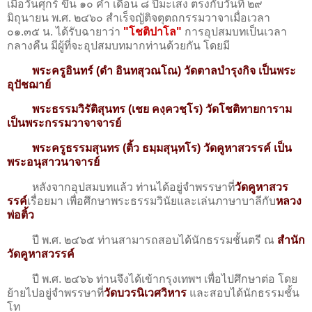
เมื่อวันศุกร์ ขึ้น ๑๐ ค่ำ เดือน ๘ ปีมะเส็ง ตรงกับวันที่ ๒๙
มิถุนายน พ.ศ. ๒๔๖๐ สําเร็จญัติจตุตถกรรมวาจาเมื่อเวลา
๐๑.๓๕ น. ได้รับฉายาว่า
"โชติปาโล"
การอุปสมบทเป็นเวลา
กลางคืน มีผู้ที่จะอุปสมบทมากท่านด้วยกัน โดยมี
พระครูอินทร์ (ดำ อินทสุวณโณ) วัดตาลบํารุงกิจ เป็นพระ
อุปัชฌาย์
พระธรรมวิรัติสุนทร (เชย คงฺควชฺโร) วัดโชติทายการาม
เป็นพระกรรมวาจาจารย์
พระครูธรรมสุนทร (ติ้ว ธมฺมสุนฺทโร) วัดคูหาสวรรค์ เป็น
พระอนุสาวนาจารย์
หลังจากอุปสมบทแล้ว ท่านได้อยู่จำพรรษาที่
วัดคูหาสวร
รรค์
เรื่อยมา เพื่อศึกษาพระธรรมวินัยและเล่นภาษาบาลีกับ
หลวง
พ่อติ้ว
ปี พ.ศ. ๒๔๖๕ ท่านสามารถสอบได้นักธรรมชั้นตรี ณ
สำนัก
วัดคูหาสวรรค์
ปี พ.ศ. ๒๔๖๖ ท่านจึงได้เข้ากรุงเทพฯ เพื่อไปศึกษาต่อ โดย
ย้ายไปอยู่จําพรรษาที่
วัดบวรนิเวศวิหาร
และสอบได้นักธรรมชั้น
โท