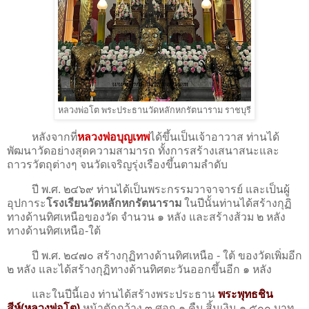
หลวงพ่อโต พระประธานวัดหลักหกรัตนาราม ราชบุรี
หลังจากที่
หลวงพ่อบุญเทพ
ได้ขึ้นเป็นเจ้าอาวาส ท่านได้
พัฒนาวัดอย่างสุดความสามารถ ทั้งการสร้างเสนาสนะและ
ถาวรวัตถุต่างๆ จนวัดเจริญรุ่งเรืองขึ้นตามลำดับ
ปี พ.ศ. ๒๔๖๙ ท่านได้เป็นพระกรรมวาจาจารย์ และเป็นผู้
อุปการะ
โรงเรียนวัดหลักหกรัตนาราม
ในปีนั้นท่านได้สร้างกุฏิ
ทางด้านทิศเหนือของวัด จำนวน ๑ หลัง และสร้างส้วม ๒ หลัง
ทางด้านทิศเหนือ-ใต้
ปี พ.ศ. ๒๔๗๐ สร้างกุฏิทางด้านทิศเหนือ - ใต้ ของวัดเพิ่มอีก
๒ หลัง และได้สร้างกุฏิทางด้านทิศตะวันออกขึ้นอีก ๑ หลัง
และในปีนี้เอง ท่านได้สร้างพระประธาน
พระพุทธชิน
สีห์(หลวงพ่อโต)
หน้าตักกว้าง ๓ ศอก ๑ คืบ สิ้นเงิน ๑,๕๐๐ บาท