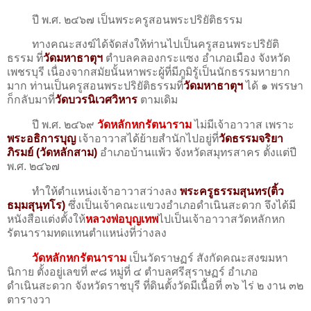
ปี พ.ศ. ๒๔๖๗ เป็นพระครูสอนพระปริยัติธรรม
ทางคณะสงฆ์ได้จัดส่งให้ท่านไปเป็นครูสอนพระปริยัติ
ธรรม ที่
วัดมหาธาตุฯ
ตำบลคลองกระแซง อำเภอเมือง จังหวัด
เพชรบุรี เนื่องจากสมัยนั้นหาพระผู้ที่มีภูมิรู้เป็นนักธรรมหายาก
มาก ท่านเป็นครูสอนพระปริยัติธรรมที่
วัดมหาธาตุฯ
ได้ ๑ พรรษา
ก็กลับมาที่
วัดบวรนิเวศวิหาร
ตามเดิม
ปี พ.ศ. ๒๔๖๙
วัดหลักหกรัตนาราม
ไม่มีเจ้าอาวาส เพราะ
พระอธิการบุญ
เจ้าอาวาสได้ย้ายสํานักไปอยู่ที่
วัดธรรมจริยา
ภิรมย์ (วัดหลักสาม)
อำเภอบ้านแพ้ว จังหวัดสมุทรสาคร ตั้งแต่ปี
พ.ศ. ๒๔๖๗
ทําให้ตำแหน่งเจ้าอาวาสว่างลง
พระครูธรรมสุนทร(ติ้ว
ธมฺมสุนฺทโร)
ซึ่งเป็นเจ้าคณะแขวงอำเภอดำเนินสะดวก จึงได้มี
หนังสือแต่งตั้งให้
หลวงพ่อบุญเทพ
ไปเป็นเจ้าอาวาสวัดหลักหก
รัตนารามทดแทนตำแหน่งที่ว่างลง
วัดหลักหกรัตนาราม
เป็นวัดราษฏร์ สังกัดคณะสงฆมหา
นิกาย ตั้งอยู่เลขที่ ๙๘ หมู่ที่ ๔ ตำบลศรีสุราษฏร์ อำเภอ
ดำเนินสะดวก จังหวัดราชบุรี ที่ดินตั้งวัดมีเนื้อที่ ๓๖ ไร่ ๒ งาน ๓๒
ตารางวา