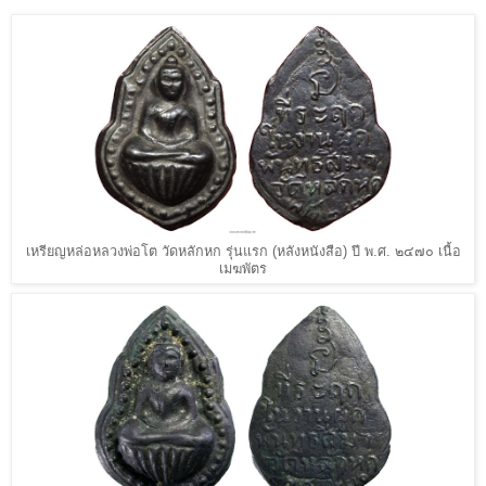
เหรียญหล่อหลวงพ่อโต วัดหลักหก รุ่นแรก (หลังหนังสือ) ปี พ.ศ. ๒๔๗๐ เนื้อ
เมฆพัตร