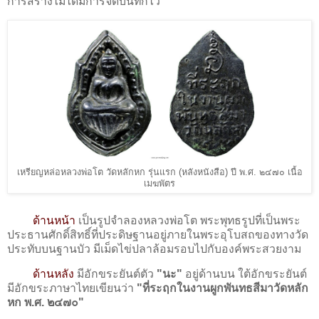
การสร้างไม่ได้มีการจดบันทึกไว้
เหรียญหล่อหลวงพ่อโต วัดหลักหก รุ่นแรก (หลังหนังสือ) ปี พ.ศ. ๒๔๗๐ เนื้อ
เมฆพัตร
ด้านหน้า
เป็นรูปจำลองหลวงพ่อโต พระพุทธรูปที่เป็นพระ
ประธานศักดิ์สิทธิ์ที่ประดิษฐานอยู่ภายในพระอุโบสถของทางวัด
ประทับบนฐานบัว มีเม็ดไข่ปลาล้อมรอบไปกับองค์พระสวยงาม
ด้านหลัง
มีอักขระยันต์ตัว
"นะ"
อยู่ด้านบน ใต้อักขระยันต์
มีอักขระภาษาไทยเขียนว่า
"ที่ระฤกในงานผูกพันทธสีมาวัดหลัก
หก พ.ศ. ๒๔๗๐"