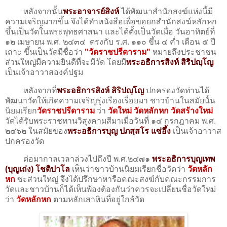
หลังจากนั้น
พระอาจารย์สิงห์
ได้พัฒนาสำนักสงฆ์แห่งนี้มี
ความเจริญมากขึ้น จึงได้ทำหนังสือเพื่อขอยกสำนักสงฆ์หลักหก
ขึ้นเป็นวัดในพระพุทธศาสนา และได้ตั้งเป็นวัดเมื่อ วันอาทิตย์ที่
๑๒ เมษายน พ.ศ. ๒๔๓๔ ตรงกับ ร.ศ. ๑๑๐ ขึ้น ๔ ค่ำ เดือน ๕ ปี
เถาะ ขึ้นเป็นวัดมีชื่อว่า
"วัดราชปรีดาราม"
หมายถึงประชาชน
ส่วนใหญ่มีความยินดีที่จะมีวัด โดยมี
พระอธิการสิงห์ สิริปญฺโญ
เป็นเจ้าอาวาสองค์ปฐม
หลังจากที่
พระอธิการสิงห์ สิริปญฺโญ
ปกครองวัดท่านได้
พัฒนาวัดให้เกิดความเจริญรุ่งเรืองเรื่อยมา ชาวบ้านในสมัยนั้น
นิยมเรียก
วัดราชปรีดาราม
ว่า
วัดใหม่ วัดหลักหก วัดสร้างใหม่
วัดได้รับพระราชทานวิสุงคามสีมาเมื่อวันที่ ๑๔ กรกฎาคม พ.ศ.
๒๔๖๒ ในสมัยของ
พระอธิการบุญ
ปภสฺสโร แซ่อึ้ง
เป็นเจ้าอาวาส
ปกครองวัด
ต่อมากาลเวลาล่วงไปถึงปี พ.ศ.๒๔๗๑
พระอธิการบุญเทพ
(บุญเถ่ง) โชติปาโล
เห็นว่าชาวบ้านนิยมเรียกชื่อวัดว่า
วัดหลัก
หก
ซะส่วนใหญ่ จึงได้ปรึกษาหารือคณะสงฆ์กับคณะกรรมการ
วัดและชาวบ้านก็ได้เห็นพ้องต้องกันว่าควรจะเปลี่ยนชื่อวัดใหม่
ว่า
วัดหลักหก
ตามหลักเสาหินที่อยู่ใกล้วัด