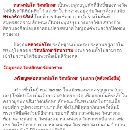
หลวงพ่อโต วัดหลักหก
เป็นพระพุทธรูปศักดิ์สิทธิ์ของทางวัด
ไม่มีประวัติที่บันทึกไว้ แต่เข้าใจว่าน่าจะอยู่คู่กับวัดมาตั้งแต่สมัย
พระอธิการสิงห์
โดยมีการอัญเชิญมาจากวัดร้างในพื้นที่
สมุทรสงคราม ลักษณะเป็นพระพุทธรูปปางมารวิชัย สร้างด้วย
ศิลาแลงศิลปอยุธยาตอนปลายขนาดใหญ่ องค์พระลงรักปิดทอง
สวยงาม
ปัจจุบัน
หลวงพ่อโต
ประดิษฐานเป็นพระประธานอยู่ภายใน
พระอุโบสถของ
วัดหลักหกรัตนาราม
ประชาชนทั้วไปสามารถ
เข้าไปกราบไหว้ขอพรเพื่อเป็นสิริมงคล.
วัตถุมงคลวัดหลักหกรัตนาราม
เหรียญหล่อหลวงพ่อโต วัดหลักหก รุ่นแรก (หลังหนังสือ)
สร้างขึ้นในปี พ.ศ. ๒๔๗๐ ในสมัยของพระครูบุญเทพ (บุญ
เถ่ง) โชติปาโล เป็นเจ้าอาวาสปกครองวัด เพื่อแจกเป็นที่ระลึกใน
คราวผูกพัทธสีมาวัดหลักหก ลักษณะเป็นพระหล่อโบราณเนื้อ
เมฆพัตร รูปทรงเสมาขนาดเล็ก ซึ่งในพิธีพุทธาภิเษกครั้งนั้นมี
พระเกจิชื่อดังร่วมพิธีมากมาย อาทิเช่น หลวงพ่อคง วัดบางกะ
พ้อม หลวงพ่อบ่าย วัดช่องลม หลวงพ่อรุ่ง วัดท่ากระบือ หลวงพ่อ
เชย วัดโชติทายการาม หลวงพ่อชุ่ม วัดราชคาม เป็นต้น จำนวน