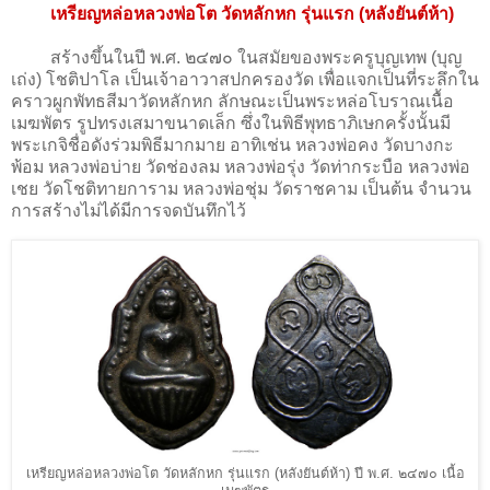
เหรียญหล่อหลวงพ่อโต วัดหลักหก รุ่นแรก (หลังยันต์ห้า)
สร้างขึ้นในปี พ.ศ. ๒๔๗๐ ในสมัยของพระครูบุญเทพ (บุญ
เถ่ง) โชติปาโล เป็นเจ้าอาวาสปกครองวัด เพื่อแจกเป็นที่ระลึกใน
คราวผูกพัทธสีมาวัดหลักหก ลักษณะเป็นพระหล่อโบราณเนื้อ
เมฆพัตร รูปทรงเสมาขนาดเล็ก ซึ่งในพิธีพุทธาภิเษกครั้งนั้นมี
พระเกจิชื่อดังร่วมพิธีมากมาย อาทิเช่น หลวงพ่อคง วัดบางกะ
พ้อม หลวงพ่อบ่าย วัดช่องลม หลวงพ่อรุ่ง วัดท่ากระบือ หลวงพ่อ
เชย วัดโชติทายการาม หลวงพ่อชุ่ม วัดราชคาม เป็นต้น จำนวน
การสร้างไม่ได้มีการจดบันทึกไว้
เหรียญหล่อหลวงพ่อโต วัดหลักหก รุ่นแรก (หลังยันต์ห้า) ปี พ.ศ. ๒๔๗๐ เนื้อ