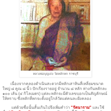
หลวงพ่อบุญเถ่ง วัดหลักหก ราชบุรี
เนื่องจากคลองดำเนินสะดวกมีหลักเสาหินสี่เหลี่ยมขนาด
ใหญ่ ๘ คูณ ๘ นิ้ว ปักเรียงรายอยู่ จำนวน ๘ หลัก ห่างกันหลักละ
๑๐๐ เส้น (๔ กิโลเมตร) แต่ละหลักจะมีตัวเลขบอกเป็นสัญลักษณ์
ให้ทราบ ซึ่งหลักที่หกจะตั้งอยู่ใกล้วัดแต่คนละฝั่งคลอง
แต่ด้วยชื่อนั้นสั้นเกินไปจึงเพิ่มคำว่า
"รัตนาราม"
และใช้