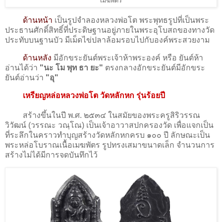
เมฆพัตร
ด้านหน้า
เป็นรูปจำลองหลวงพ่อโต พระพุทธรูปที่เป็นพระ
ประธานศักดิ์สิทธิ์ที่ประดิษฐานอยู่ภายในพระอุโบสถของทางวัด
ประทับบนฐานบัว มีเม็ดไข่ปลาล้อมรอบไปกับองค์พระสวยงาม
ด้านหลัง
มีอักขระยันต์พระเจ้าห้าพระองค์ หรือ ยันต์ห้า
อ่านได้ว่า
"นะ โม พุท ธา ยะ"
ตรงกลางอักขระยันต์มีอักขระ
ยันต์อ่านว่า
"อุ"
เหรียญหล่อหลวงพ่อโต วัดหลักหก รุ่นร้อยปี
สร้างขึ้นในปี พ.ศ. ๒๕๓๔ ในสมัยของพระครูสิริวรรณ
วิวัฒน์ (วรรณะ วณฺโณ) เป็นเจ้าอาวาสปกครองวัด เพื่อแจกเป็น
ที่ระลึกในคราวทำบุญสร้างวัดหลักหกครบ ๑๐๐ ปี ลักษณะเป็น
พระหล่อโบราณเนื้อเมฆพัตร รูปทรงเสมาขนาดเล็ก จำนวนการ
สร้างไม่ได้มีการจดบันทึกไว้