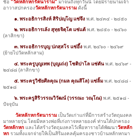
ชื่อ
"วัดหลักหกรัตนาราม"
มาจนถึงทุกวันนี้ โดยมีรายนามเจ้า
อาวาสปกครอง
วัดหลักหกรัตนาราม
ดังนี้
๑. พระอธิการสิงห์ สิริปญฺโญ แซ่จึง
พ.ศ. ๒๔๓๔ - ๒๔๕๐
๒. พระอธิการเล้ง สุทฺธจิตฺโต แซ่แต้
พ.ศ. ๒๔๕๐ - ๒๔๖๐
(ลาสิกขา)
๓. พระอธิการบุญ ปภสฺสโร แซ่อึ้ง
พ.ศ. ๒๔๖๐ - ๒๔๖๙
(ย้ายไปวัดหลักสาม)
๔. พระครูบุญเทพ (บุญเถ่ง) โชติปาโล แซ่ตัน
พ.ศ. ๒๔๖๙ -
๒๔๘๘ (ลาสิกขา)
๕. พระครูวิชัยศีลคุณ (กมล คุณสีโล) แซ่ลิ้ม
พ.ศ. ๒๔๘๘ -
๒๕๑๘
๖. พระครูสิริวรรณวิวัฒน์ (วรรณะ วณฺโณ)
พ.ศ. ๒๕๑๘ -
ปัจจุบัน
วัดหลักหกรัตนาราม
เป็นวัดเก่าแก่ที่มีการสร้างวัตถุมงคล
มาหลายรุ่น โดยมีหลวงพ่อที่เก่งกาจหลายองค์ ท่านได้ปกครอง
วัดหลักหก
และได้สร้างวัตถุมงคลไว้เพื่อหารายได้พัฒนา
วัดหลัก
หก
รวมทั้งแจกจ่ายให้เป็นสิริมงคลคุ้มครองชาวบ้านหลักหกมา