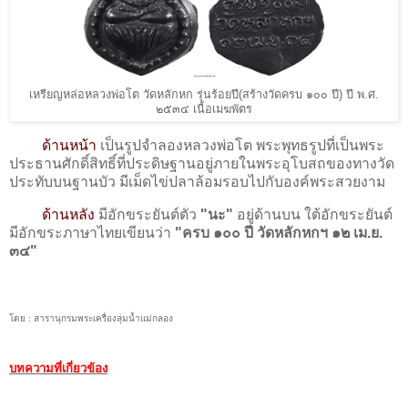
เหรียญหล่อหลวงพ่อโต วัดหลักหก รุ่นร้อยปี(สร้างวัดครบ ๑๐๐ ปี) ปี พ.ศ.
๒๕๓๔ เนื้อเมฆพัตร
ด้านหน้า
เป็นรูปจำลองหลวงพ่อโต พระพุทธรูปที่เป็นพระ
ประธานศักดิ์สิทธิ์ที่ประดิษฐานอยู่ภายในพระอุโบสถของทางวัด
ประทับบนฐานบัว มีเม็ดไข่ปลาล้อมรอบไปกับองค์พระสวยงาม
ด้านหลัง
มีอักขระยันต์ตัว
"นะ"
อยู่ด้านบน ใต้อักขระยันต์
มีอักขระภาษาไทยเขียนว่า
"ครบ ๑๐๐ ปี วัดหลักหกฯ ๑๒ เม.ย.
๓๔"
โดย : สารานุกรมพระเครื่องลุ่มน้ำแม่กลอง
บทความที่เกี่ยวข้อง