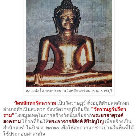
หลวงพ่อโต พระประธานวัดหลักหกรัตนาราม ราชบุรี
วัดหลักหกรัตนาราม
เป็นวัดราษฏร์ ตั้งอยู่ที่ตำบลหลักหก
อำเภอดำเนินสะดวก จังหวัดราชบุรีเดิมชื่อ
"วัดราษฎร์ปรีดา
ราม"
โดยมูลเหตุในการสร้างวัดนั้นเริ่มจาก
พระยาจาตุรงค์
สงคราม
ได้ยกที่ดินให้
พระอาจารย์สิงห์ สิริปญโญ
เพื่อสร้างเป็น
สำนักสงฆ์ ในปี พ.ศ. ๒๔๓๐ เพื่อให้สะดวกแก่ชาวบ้านในพื้นที่ได้
ใช้ประกอบศาสนกิจ