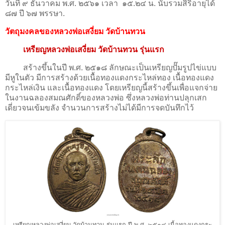
วันที่ ๙ ธันวาคม พ.ศ. ๒๕๖๑ เวลา ๑๕.๒๔ น. นับรวมสิริอายุได้
๘๗ ปี ๖๗ พรรษา.
วัตถุมงคลของหลวงพ่อเสงี่ยม วัดบ้านทวน
เหรียญหลวงพ่อเสงี่ยม วัดบ้านทวน รุ่นแรก
สร้างขึ้นในปี พ.ศ. ๒๕๑๘ ลักษณะเป็นเหรียญปั๊มรูปไข่แบบ
มีหูในตัว มีการสร้างด้วยเนื้อทองแดงกระไหล่ทอง เนื้อทองแดง
กระไหล่เงิน และเนื้อทองแดง โดยเหรียญนี้สร้างขึ้นเพื่อแจกจ่าย
ในงานฉลองสมณศักดิ์ของหลวงพ่อ ซึ่งหลวงพ่อท่านปลุกเสก
เดี่ยวจนเข้มขลัง จำนวนการสร้างไม่ได้มีการจดบันทึกไว้