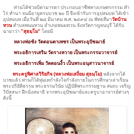
ท่านได้ช่วยบิดามารดา ประกอบอาชีพทางเกษตรกรรม ทำ
ไร่ ทำนา จนมีอายุครบบวช ๒๐ ปี จึงเข้ารับการอุปสมบท ได้เข้า
อุปสมบท เมื่อวันที่ ๒๘ มีนาคม พ.ศ. ๒๔๙๔ ณ พัทธสีมา
วัดบ้าน
ทวน
ตำบลพนมทวน อำเภอพนมทวน จังหวัดกาญจนบุรี ได้รับ
ฉายาว่า
"สุธมฺโม"
โดยมี
หลวงพ่อซ้ง วัดดอนตาเพชร เป็นพระอุปัชฌาย์
พระอธิการเสริม วัดรางหวาย เป็นพระกรรมวาจารย์
พระอธิการเพิ่ม วัดดอนงิ้ว เป็นพระอนุสาวนาจารย์
พระครูพิศาลวิริยกิจ (หลวงพ่อเสงี่ยม สุธมฺโม)
หลังจากได้
บวชแล้ว ท่านก็ได้ทุ่มเทกำลังใจกำลังกายในการศึกษาเล่าเรียน
พระปริยัติธรรม พระธรรมวินัย ปฏิบัติพระกรรมฐาน สมถะ เจริญ
วิปัสสนา ฝึกนั่งสมาธิ จากพระอุปัชฌาย์และครูบาอาจารย์ต่างๆ
ดังนี้