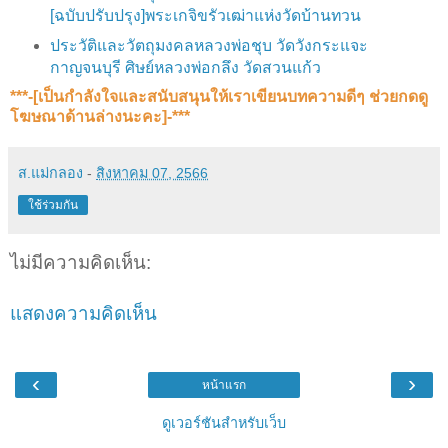
[ฉบับปรับปรุง]​พระเกจิขรัวเฒ่าแห่งวัดบ้านทวน
ประวัติและวัตถุมงคลหลวงพ่อชุบ วัดวังกระแจะ
กาญจนบุรี ศิษย์หลวงพ่อกลึง วัดสวนแก้ว
***-[เป็นกำลังใจและสนับสนุน​ให้เราเขียนบทความดีๆ ช่วยกดดู
โฆษณาด้านล่างนะคะ]-***
ส.แม่กลอง
-
สิงหาคม 07, 2566
ใช้ร่วมกัน
ไม่มีความคิดเห็น:
แสดงความคิดเห็น
‹
›
หน้าแรก
ดูเวอร์ชันสำหรับเว็บ