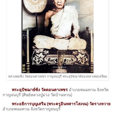
หลวงพ่อซ้ง วัดดอนตาเพชร กาญจนบุรี พระอุปัชฌาย์ของหลวงพ่อเสงี่ยม
พระอุปัชฌาย์ซ้ง วัดดอนตาเพชร
อำเภอพนมทวน จังหวัด
กาญจนบุรี (ศิษย์หลวงปู่ม่วง วัดบ้านทวน)
พระอธิการบุญเสริม (พระครูอินทสารโสภณ) วัดรางหวาย
อำเภอพนมทวน จังหวัดกาญจนบุรี