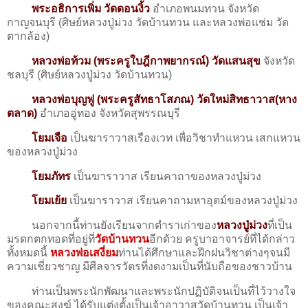
พระอธิการเพิ่ม วัดดอนงิ้ว
อำเภอพนมทวน จังหวัด
กาญจนบุรี (ศิษย์หลวงปู่ม่วง วัดบ้านทวน และหลวงพ่อแช่ม วัด
ตากล้อง)
หลวงพ่อท้วม (พระครูใบฎีกาพยากรณ์) วัดแสนสุข
จังหวัด
ชลบุรี (ศิษย์หลวงปู่ม่วง วัดบ้านทวน)
หลวงพ่อบุญฟู (พระครูสัทธาโสภณ) วัดใหม่สิทธาวาส(หาง
ตลาด)
อำเภออู่ทอง จังหวัดสุพรรณบุรี
โยมเจือ
เป็นฆาราวาสเรืองเวท เพื่อวิชาทำแหวน เสกแหวน
ของหลวงปู่ม่วง
โยมภัทร
เป็นฆาราวาส เรียนคาถาของหลวงปู่ม่วง
โยมเย้ย
เป็นฆาราวาส เรียนคาถามหาอุตม์ของหลวงปู่ม่วง
นอกจากนี้ท่านยังเรียนจากตำราเก่าของ
หลวงปู่ม่วง
ที่เป็น
มรดกตกทอดที่อยู่ที่
วัดบ้านทวน
อีกด้วย ครูบาอาจารย์ที่ได้กล่าว
ทั้งหมดนี้
หลวงพ่อเสงี่ยม
ท่านได้ศึกษาและฝึกฝนวิชาต่างๆจนมี
ความเชี่ยวชาญ มีศีลจารวัตรที่งดงามเป็นที่นับถือของชาวบ้าน
ท่านเป็นพระนักพัฒนาและพระนักปฏิบัติจนเป็นที่ไว้วางใจ
ของคณะสงฆ์ ได้รับแต่งตั้งเป็นเจ้าอาวาสวัดบ้านทวน เป็นเจ้า