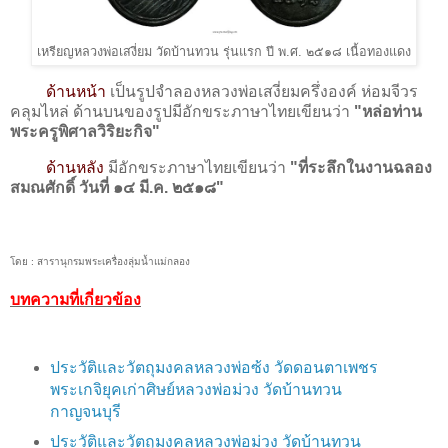
เหรียญหลวงพ่อเสงี่ยม วัดบ้านทวน รุ่นแรก ปี พ.ศ. ๒๕๑๘ เนื้อทองแดง
ด้านหน้า
เป็นรูปจำลองหลวงพ่อเสงี่ยมครึ่งองค์ ห่อมจีวร
คลุมไหล่ ด้านบนของรูปมีอักขระภาษาไทยเขียนว่า
"หล่อท่าน
พระครูพิศาลวิริยะกิจ"
ด้านหลัง
มีอักขระภาษาไทยเขียนว่า
"ที่ระลึกในงานฉลอง
สมณศักดิ์ วันที่ ๑๔ มี.ค. ๒๕๑๘"
โดย : สารานุกรมพระเครื่องลุ่มน้ำแม่กลอง
บทความที่เกี่ยวข้อง
ประวัติและวัตถุมงคลหลวงพ่อซ้ง วัดดอนตาเพชร
พระเกจิยุคเก่าศิษย์หลวงพ่อม่วง วัดบ้านทวน
กาญจนบุรี
ประวัติและวัตถุมงคลหลวงพ่อม่วง วัดบ้านทวน