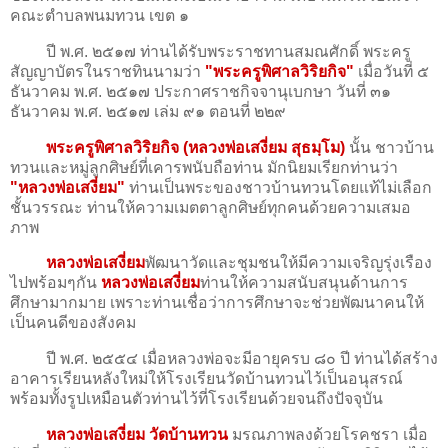
คณะตำบลพนมทวน เขต ๑
ปี พ.ศ. ๒๕๑๗ ท่านได้รับพระราชทานสมณศักดิ์ พระครู
สัญญาบัตรในราชทินนามว่า
"พระครูพิศาลวิริยกิจ"
เมื่อวันที่ ๕
ธันวาคม พ.ศ. ๒๕๑๗ ประกาศราชกิจจานุเบกษา วันที่ ๓๑
ธันวาคม พ.ศ. ๒๕๑๗ เล่ม ๙๑ ตอนที่ ๒๒๙
พระครูพิศาลวิริยกิจ (หลวงพ่อเสงี่ยม สุธมฺโม)
นั้น ชาวบ้าน
ทวนและหมู่ลูกศิษย์ที่เคารพนับถือท่าน มักนิยมเรียกท่านว่า
"หลวงพ่อเสงี่ยม"
ท่านเป็นพระของชาวบ้านทวนโดยแท้ไม่เลือก
ชั้นวรรณะ ท่านให้ความเมตตาลูกศิษย์ทุกคนด้วยความเสมอ
ภาพ
หลวงพ่อเสงี่ยม
พัฒนาวัดและชุมชนให้มีความเจริญรุ่งเรือง
ไปพร้อมๆกัน
หลวงพ่อเสงี่ยม
ท่านให้ความสนับสนุนด้านการ
ศึกษามากมาย เพราะท่านเชื่อว่าการศึกษาจะช่วยพัฒนาคนให้
เป็นคนดีของสังคม
ปี พ.ศ. ๒๕๕๔ เมื่อหลวงพ่อจะมีอายุครบ ๘๐ ปี ท่านได้สร้าง
อาคารเรียนหลังใหม่ให้โรงเรียนวัดบ้านทวนไว้เป็นอนุสรณ์
พร้อมทั้งรูปเหมือนตัวท่านไว้ที่โรงเรียนด้วยจนถึงปัจจุบัน
หลวงพ่อเสงี่ยม วัดบ้านทวน
มรณภาพลงด้วยโรคชรา เมื่อ