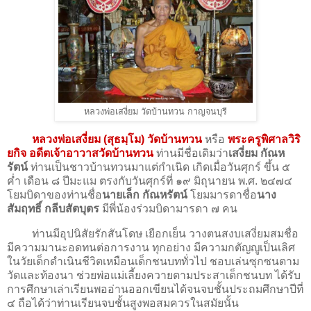
หลวงพ่อเสงี่ยม วัดบ้านทวน กาญจนบุรี
หลวงพ่อเสงี่ยม (สุธมฺโม) วัดบ้านทวน
หรือ
พระครูพิศาลวิริ
ยกิจ อดีตเจ้าอาวาสวัดบ้านทวน
ท่านมีชื่อเดิมว่า
เสงี่ยม กัณห
รัตน์
ท่านเป็นชาวบ้านทวนมาแต่กำเนิด เกิดเมื่อวันศุกร์ ขึ้น ๕
ค่ำ เดือน ๘ ปีมะแม ตรงกับวันศุกร์ที่ ๑๙ มิถุนายน พ.ศ. ๒๔๗๔
โยมบิดาของท่านชื่อ
นายเล็ก กัณหรัตน์
โยมมารดาชื่อ
นาง
สัมฤทธิ์ กลีบสัตบุตร
มีพี่น้องร่วมบิดามารดา ๗ คน
ท่านมีอุปนิสัยรักสันโดษ เยือกเย็น วางตนสงบเสงี่ยมสมชื่อ
มีความมานะอดทนต่อการงาน ทุกอย่าง มีความกตัญญูเป็นเลิศ
ในวัยเด็กดำเนินชีวิตเหมือนเด็กชนบททั่วไป ชอบเล่นซุกซนตาม
วัดและท้องนา ช่วยพ่อแม่เลี้ยงควายตามประสาเด็กชนบท ได้รับ
การศึกษาเล่าเรียนพออ่านออกเขียนได้จนจบชั้นประถมศึกษาปีที่
๔ ถือได้ว่าท่านเรียนจบชั้นสูงพอสมควรในสมัยนั้น