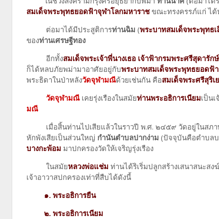
ในช่วงสงครามกรุงศรีอยุธยากับพม่า
ท่านนาค
(ต่อมาได้
สมเด็จพระพุทธยอดฟ้าจุฬาโลกมหาราช
ขณะทรงครรภ์แก่ ได้ห
ต่อมาได้มีประสูติการ
ท่านฉิม
(
พระบาทสมเด็จพระพุทธเล
ของ
ท่านเศรษฐีทอง
อีกทั้ง
สมเด็จพระเจ้าพี่นางเธอ เจ้าฟ้ากรมพระศรีสุดารักษ์
ก็ได้หลบภัยพม่ามาอาศัยอยู่กับ
พระบาทสมเด็จพระพุทธยอดฟ้
พระธิดาในป่าหลัง
วัดจุฬามณี
ด้วยเช่นกัน คือ
สมเด็จพระศรีสุริ
วัดจุฬามณี
เคยรุ่งเรืองในสมัย
ท่านพระอธิการเนียม
เป็นเ
มณี
เมื่อสิ้นท่านไปเสียแล้วในราวปี พ.ศ. ๒๔๕๙ วัดอยู่ในสภาพเก
หักพังเสียเป็นส่วนใหญ่
กำนันตำบลปากง่าม
(ปัจจุบันคือตำบล
บางกะพ้อม
มาปกครองวัดให้เจริญรุ่งเรือง
ในสมัย
หลวงพ่อแช่ม
ท่านได้ริเริ่มปลูกสร้างเสนาสนะสง
เจ้าอาวาสปกครองเท่าที่สืบได้ดังนี้
๑. พระอธิการยืน
๒. พระอธิการเนียม