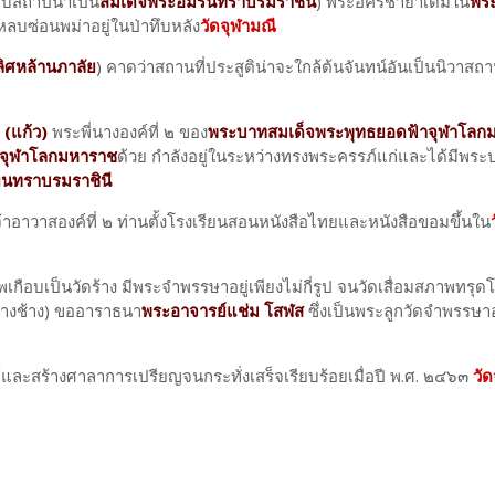
รับสถาปนาเป็น
สมเด็จพระอมรินทราบรมราชินี
) พระอัครชายาเดิมใน
พร
ลบซ่อนพม่าอยู่ในป่าทึบหลัง
วัดจุฬามณี
ิศหล้านภาลัย
) คาดว่าสถานที่ประสูติน่าจะใกล้ต้นจันทน์อันเป็นนิวาสถา
 (แก้ว)
พระพี่นางองค์ที่ ๒ ของ
พระบาทสมเด็จพระพุทธยอดฟ้าจุฬาโลก
าจุฬาโลกมหาราช
ด้วย กำลังอยู่ในระหว่างทรงพระครรภ์แก่และได้มีพระ
เยนทราบรมราชินี
จ้าอาวาสองค์ที่ ๒ ท่านตั้งโรงเรียนสอนหนังสือไทยและหนังสือขอมขึ้นใน
ือบเป็นวัดร้าง มีพระจำพรรษาอยู่เพียงไม่กี่รูป จนวัดเสื่อมสภาพทรุด
บางช้าง) ขออาราธนา
พระอาจารย์แช่ม โสฬส
ซึ่งเป็นพระลูกวัดจำพรรษาอ
ฆ์และสร้างศาลาการเปรียญจนกระทั่งเสร็จเรียบร้อยเมื่อปี พ.ศ. ๒๔๖๓
วั