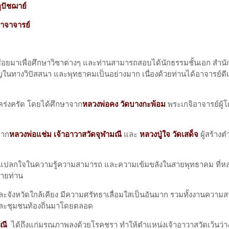
ุปัชฌาย์
าจาจารย์
ื่อยมาเพื่อศึกษาวิชาต่างๆ และท่านสามารถสอบได้นักธรรมชั้นเอก สำนั
ในทางวิปัสสนา และพุทธาคมเป็นอย่างมาก เนื่องด้วยท่านได้อาจารย์ดีเป
ร่งครัด โดยได้ศึกษาจาก
หลวงพ่อคง วัดบางกะพ้อม
พระเกจิอาจารย์ผู้โ
จาก
หลวงพ่อแช่ม เจ้าอาวาสวัดจุฬามณี
และ
หลวงปู่ใจ วัดเสด็จ
ผู้สร้าง
องแปลกใจในความรู้ความสามารถ และความเข้มขลังในสายพุทธาคม ที่ห
ลายท่าน
ละจังหวัดใกล้เคียง มีความศรัทธาเลื่อมใสเป็นอันมาก รวมทั้งงานควา
 และชุมชนท้องถิ่นมาโดยตลอด
ณี
ได้ถึงแก่มรณภาพลงด้วยโรคชรา ทำให้ตำแหน่งเจ้าอาวาสวัดเว้นว่า