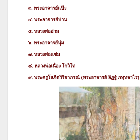
๓. พระอาจารย์แป๊ะ
๔. พระอาจารย์ปาน
๕. หลวงพ่ออ่วม
๖. พระอาจารย์นุ่ม
๗. หลวงพ่อแช่ม
๘. หลวงพ่อเนื่อง โกวิโท
๙. พระครูโสภิตวิริยาภรณ์ (พระอาจารย์ อิฏฐ์ ภทฺทจาโร) เ