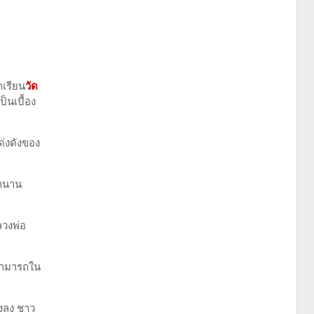
กเรียน
วัด
็นเบื้อง
ด่งดังของ
ตำนาน
ลวงพ่อ
มสามารถใน
งลง ชาว