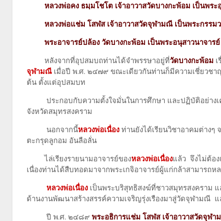
หลวงพ่อคง ธมฺมโชโต เจ้าอาวาสวัดบางกะพ้อม เป็นพระอ
หลวงพ่อแช่ม โสฬส เจ้าอาวาสวัดจุฬามณี เป็นพระกรรมว
พระอาจารย์ปล้อง วัดบางกะพ้อม เป็นพระอนุสาวนาจารย์
หลังจากที่อุปสมบถท่านได้จำพรรษาอยู่ที่
วัดบางกะพ้อม
เร
จุฬามณี
เมื่อปี พ.ศ. ๒๔๗๙ ขณะเดียวกันท่านก็มีความเชี่ยวชาญ
ต้น ตั้งแต่อุปสมบท
ประกอบกับความตั้งใจมั่นในการศึกษา และปฏิบัติอย่างเค
จังหวัดสมุทรสงคราม
นอกจากนี้
หลวงพ่อเนื่อง
ท่านยังได้เรียนวิชาอาคมต่างๆ 
ตะกรุดลูกอม อันลือลั่น
ไล่เรียงรายนามอาจารย์ของ
หลวงพ่อเนื่อง
แล้ว จึงไม่ต้
เนื่องท่านได้สืบทอดมาจากพระเกจิอาจารย์ผู้แก่กล้าสามารถห
หลวงพ่อเนื่อง
เป็นพระบริสุทธิสงฆ์ที่ชาวสมุทรสงคราม แ
ด้านงานพัฒนาสร้างสรรค์ความเจริญรุ่งเรืองมาสู่วัดจุฬามณี
ปี พ.ศ. ๒๔๘๙
พระอธิการ
แช่ม โสฬส เจ้าอาวาสวัดจุฬาม