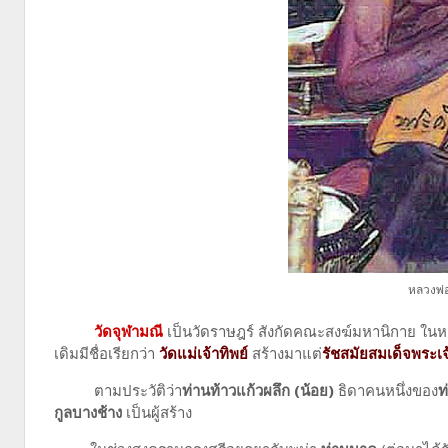
หลวงพ่อ
วัดจุฬามณี
เป็นวัดราษฎร์ สังกัดคณะสงฆ์มหานิกาย ในหม
เดิมมีชื่อเรียกว่า
วัดแม่เจ้าทิพย์
สร้างมาแต่
รัชสมัยสมเด็จพระ
ตามประวัติว่า
ท่านท้าวแก้วผลึก (น้อย)
ธิดาคนหนึ่งของ
ท
กูลบางช้าง
เป็นผู้สร้าง