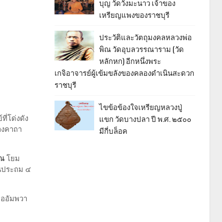
บุญ วัดวังมะนาว เจ้าของ
เหรียญแพงของราชบุรี
ประวัติและวัตถุมงคลหลวงพ่อ
พิณ วัดอุบลวรรณาราม (วัด
หลักหก) อีกหนึ่งพระ
เกจิอาจารย์ผู้เข้มขลังของคลองดำเนินสะดวก
ราชบุรี
ไขข้อข้องใจเหรียญหลวงปู่
ี่โด่งดัง
แขก วัดบางปลา ปี พ.ศ. ๒๕๐๐
างคาถา
มีกี่บล็อค
รณ
โยม
้นประถม ๔
ออัมพวา