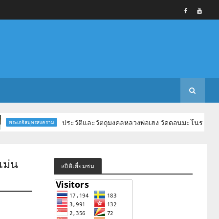
ประวัติและวัตถุมงคลหลวงพ่อเฮง วัดดอนมะโนรา สมุทรสงคราม
มุทรสงคราม
แม่น
สถิติเยี่ยมชม