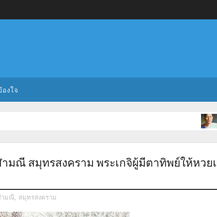
ข้องใจ
พระเกจิส
ฬามณี สมุทรสงคราม พระเกจิผู้มีตาทิพย์ให้หวย
ฬามณี
,
สมุทรสงคราม