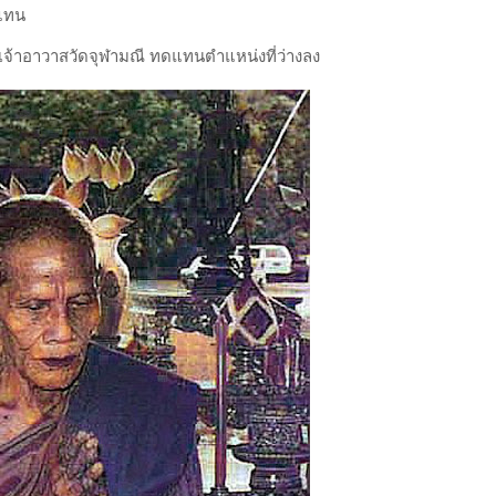
แทน
็นเจ้าอาวาสวัดจุฬามณี ทดแทนตำแหน่งที่ว่างลง