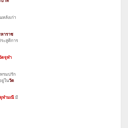
ะบาท
นหลังเก่า
มหาราช
ประสูติการ
วัดจุฬา
โทรมปรัก
ยู่ใน
วัด
ดจุฬามณี
มี