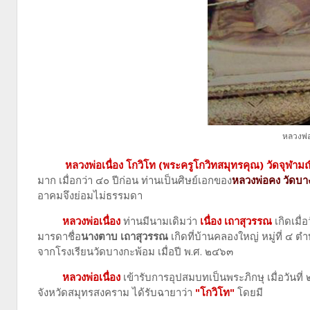
หลวงพ่อ
หลวงพ่อเนื่อง โกวิโท (พระครูโกวิทสมุทรคุณ) วัดจุฬามณ
มาก เมื่อกว่า ๔๐ ปีก่อน ท่านเป็นศิษย์เอกของ
หลวงพ่อคง วัดบาง
อาคมจึงย่อมไม่ธรรมดา
หลวงพ่อเนื่อง
ท่านมีนามเดิมว่า
เนื่อง เถาสุวรรณ
เกิดเมื่
มารดาชื่อ
นางตาบ เถาสุวรรณ
เกิดที่บ้านคลองใหญ่ หมู่ที่ 
จากโรงเรียนวัดบางกะพ้อม เมื่อปี พ.ศ. ๒๔๖๓
หลวงพ่อเนื่อง
เข้ารับการอุปสมบทเป็นพระภิกษุ เมื่อวันท
จังหวัดสมุทรสงคราม ได้รับฉายาว่า
"โกวิโท"
โดยมี