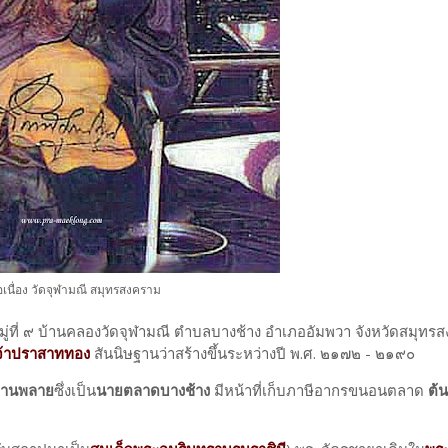
เนื่อง วัดจุฬามณี สมุทรสงคราม
ู่ที่ ๙ บ้านคลองวัดจุฬามณี ตำบลบางช้าง อำเภออัมพวา จังหวัดสมุทร
เจ้าปราสาททอง
สันนิษฐานว่าสร้างขึ้นระหว่างปี พ.ศ. ๒๑๗๒ - ๒๑๙๐
่านพลาย
ซึ่งเป็น
นายตลาดบางช้าง
มีหน้าที่เก็บภาษีอากรขนอนตลาด
ต้