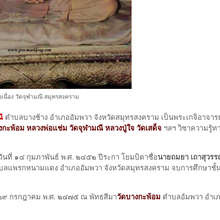
เนื่อง วัดจุฬามณี สมุทรสงคราม
ี
ตำบลบางช้าง อำเภออัมพวา จังหวัดสมุทรสงคราม เป็นพระเกจิอาจารย์ท
กะพ้อม หลวงพ่อแช่ม วัดจุฬามณี หลวงปู่ใจ วัดเสด็จ
ฯลฯ วิชาความรู้ท
อวันที่ ๑๔ กุมภาพันธ์ พ.ศ. ๒๔๕๒ ปีระกา โยมบิดาชื่อ
นายถมยา เถาสุวร
๔ ตำบลแพรกหนามแดง อำเภออัมพวา จังหวัดสมุทรสงคราม จบการศึกษาชั
ี่ ๒๙ กรกฎาคม พ.ศ. ๒๔๗๕ ณ พัทธสีมา
วัดบางกะพ้อม
ตำบลอัมพวา อำเภ