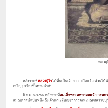
หลวงปู่
หลังจากที่
หลวงปู่ใจ
ได้ขึ้นเป็นเจ้าอาวาสวัดแล้ว ท่านไ
เจริญรุ่งเรืองขึ้นตามลำดับ
ปี พ.ศ. ๒๔๕๘
หลังจากที่
สมเด็จพระมหาสมณเจ้า กรมพ
สมณศาสน์ฉบับหนึ่ง ถึงเจ้าคณะผู้บัญชาการคณะมณฑลราชบุร