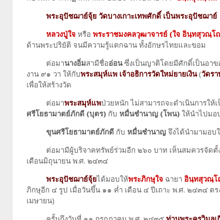
พระอุปัชฌาย์จุ้ย วัดบางเกาะเทพศักดิ์
เป็นพระอุปัชฌาย์
หลวงปู่ใจ
หรือ
พระราชมงคลวุฒาจารย์ (ใจ อินฺทสุวณฺโ
ด้านพระปริยัติ จนมีความรู้แตกฉาน ทั้งอักษรไทยและขอม
ต่อมา
นางอิ่ม
สามีชื่อ
อ่อน
ซึ่งเป็นญาติโดยมีศักดิ์เป็นอาข
งาน ๙๑ วา ให้กับ
พระสมุห์แพ เจ้าอธิการวัดใหม่ยายเงิน
(
วัดรา
เพื่อให้สร้างวัด
ต่อมา
พระสมุห์แพ
ป่วยหนัก ไม่สามารถจะดำเนินการให
ศรีโยธามาตย์ภักดี (บุตร)
กับ
หมื่นชํานาญ (โพน)
ให้นำไปมอบก
ขุนศรีโยธามาตย์ภักดี
กับ
หมื่นชํานาญ
จึงได้นำมามอบให
ต่อมามีผู้บริจาคทรัพย์ร่วมอีก ๒๖๐ บาท เห็นสมควรจัดตั้งเป็น
เดือนมิถุนายน พ.ศ. ๒๔๓๔
พระอุปัชฌาย์จุ้ย
ได้มอบให้
พระภิกษุใจ
ฉายา
อินฺทสุวณฺ
ภิกษุอีก ๔ รูป เมื่อวันขึ้น ๑๑ ค่ำ เดือน ๔ ปีเถาะ พ.ศ. ๒๔๓๔ ต
เมษายน)
ครั้นถึงวันที่ ๑๑ กรกฎาคม พ.ศ. ๒๔๓๕
ท่านพระครูวิมลเก