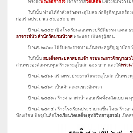
ทรงตั้ง
พระอธิการใจ
เจ้าอาวาส
วัดเสด็จ
แขวงอัมพวา เมือ
ในปีนั้น ท่านได้กำลังสร้างพระอุโบสถ ก่ออิฐถือปูนเครื่องบน
ก่อสร้างประมาณ ๕๐,๒๕๐ บาท
ปี พ.ศ. ๒๔๕๙ เปิดโรงเรียนสอนพระปริยัติธรรม แผนกธรร
อาจารย์บัว สำนักวัดบรมนิวาส
พระนคร เป็นครูผู้สอน
ปี พ.ศ. ๒๔๖๐
ได้รับพระราชทานเป็นพระครูสัญญาบัตร ท
ในปีนั้น
สมเด็จพระมหาสมณเจ้า กรมพระยาวชิรญาณว
ส่วนพระองค์สมทบทุนสร้างพระอุโบสถ ๒๐๐ บาท และให้
พระนว
ปี พ.ศ. ๒๔๖๑ สร้างพระประธานในพระอุโบสถ เป็นพระพุทธรู
ปี พ.ศ. ๒๔๖๙
เป็นเจ้าคณะแขวงอัมพวา
ปี พ.ศ. ๒๔๘๓ สร้างศาลาท่าน้ำคอนกรีตทั้งหลังแบบ ๓ มุข
ปี พ.ศ. ๒๔๙๔ สร้างโรงเรียนประชาบาลขึ้น โดยสร้างอาคาร
ห้องเรียน ปัจจุบันคือ
โรงเรียนวัดเสด็จ(สุทธิวิทยานุสรณ์)
เปิดส