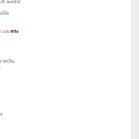
 พ.ศ. ๒๔๕๘
นเงิน
 และ
พระ
ิจาคเงิน
ย
๑๔