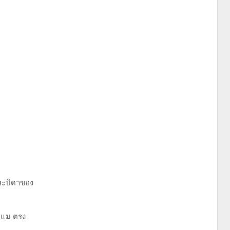
ละบิดาของ
มะแม ตรง