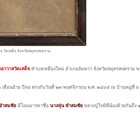
ใจ วัดเสด็จ จังหวัดสมุทรสงคราม
าอาวาสวัดเสด็จ
ตำบลเหมืองใหม่ อำเภออัมพวา จังหวัดสมุทรสงคราม พระ
 ค่ำ เดือนอ้าย ปีจอ ตรงกับวันที่ ๒๓ พฤศจิกายน พ.ศ. ๒๔๐๕ ณ บ้านหมู่ที่
ขำสมชัย
มีโยมมารดาชื่อ
นางหุ่น ขำสมชัย
หลวงปู่ใจมีพี่น้องด้วยกันถึง