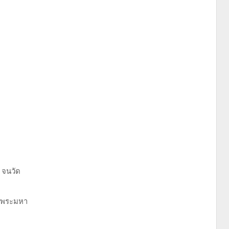
 จนวัด
กพระมหา