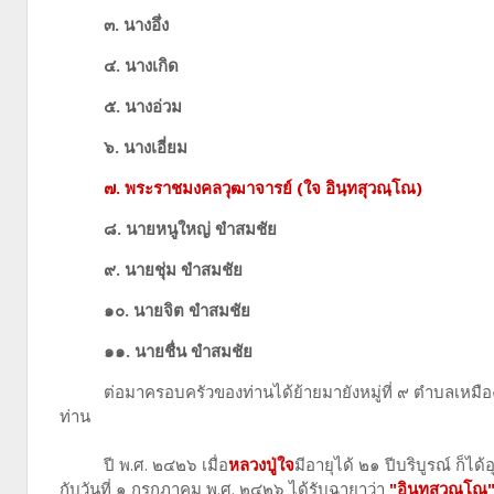
๓. นางอึ่ง
๔. นางเกิด
๕. นางอ่วม
๖. นางเอี่ยม
๗.
พระราชมงคลวุฒาจารย์ (
ใจ อินฺทสุวณฺโณ)
๘. นายหนูใหญ่ ขำสมชัย
๙. นายชุ่ม
ขำสมชัย
๑๐. นายจิต
ขำสมชัย
๑๑. นายชื่น
ขำสมชัย
ต่อมาครอบครัวของท่านได้ย้ายมายังหมู่ที่ ๙ ตำบลเหมืองให
ท่าน
ปี พ.ศ. ๒๔๒๖ เมื่อ
หลวงปู่ใจ
มีอายุได้ ๒๑ ปีบริบูรณ์ ก็ไ
กับวันที่ ๑ กรกฏาคม พ.ศ. ๒๔๒๖ ได้รับฉายาว่า
"อินฺทสุวณฺโณ