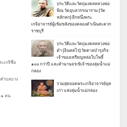
ประวัติและวัตถุมงคลหลวงพ่อ
พิณ วัดอุบลวรรณาราม (วัด
หลักหก) อีกหนึ่งพระ
เกจิอาจารย์ผู้เข้มขลังของคลองดำเนินสะดวก
ราชบุรี
ประวัติและวัตถุมงคลหลวงพ่อ
ดำ (อินทสโร) วัดตาลบำรุงกิจ
เจ้าของเหรียญหล่อใบโพธิ์
เกจิชื่อ
๑๐๐ กว่าปี และตำนานจรเข้เจ้าของลุ่มน้ำแม่
กลอง
 ๖ ตำบลบาง
รวมสุดยอดพระเกจิอาจารย์ยุค
เก่า แห่งลุ่มน้ำแม่กลอง
 ๑๑ คน