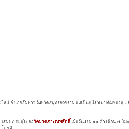
ม่ อำเภออัมพวา จังหวัดสมุทรสงคราม อันเป็นภูมิลำเนาเดิมของปู่ แ
ด้อุปสมบท ณ อุโบสถ
วัดบางเกาะเทพศักดิ์
เมื่อวันแรม ๑๑ ค่ำ เดือน ๗ ปี
"
โดยมี