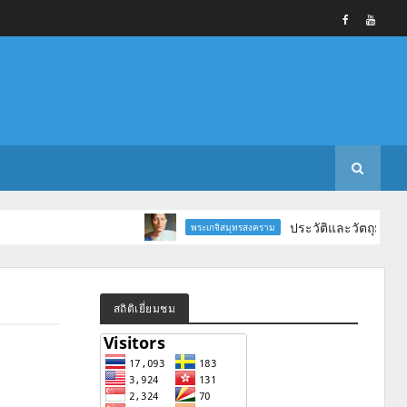
ประวัติและวัตถุมงคลหลวงพ่อ
พระเกจิสมุทรสงคราม
สถิติเยี่ยมชม