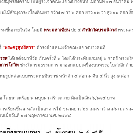
งสมุทรสงคราม เป็นผู้รั้งเจ้าคณะแขวงบางคนที เมื่อวันที่ ๑๓ ธันวาคม
ไม้สักมุงกระเบื้องดินเผา กว้าง ๗ วา ๒ ศอก ยาว ๑๒ วา สูง ๑๐ ศอก สิ้
มขึ้นภายในวัด โดยมี
พระมหาเขียน
ปธ.๔
สำนักวัดบรมนิวาส
พระนคร
ี่
"พระครูสุทธิสาร"
ดำรงตำแหน่ง
เจ้าคณะแขวงบางคนที
โรรส
ได้เสด็จมาที่วัด เป็นครั้งที่ ๒ โดยได้ประทับแรมอยู่ ๖ ราตรี ทรงบร
การโกวิท
ช่างในกรมธรรมการ มาออกแบบเครื่องบนพระอุโบสถอีกด้ว
ปหล่อแบบพระพุทธชินราช หน้าตัก ๕ ศอก ๑ คืบ ๔ นิ้ว สูง ๗ ศอก
 โดยนางพร้อย พวงบุบผา สร้างถวาย คิดเป็นเงิน ๖,๖๗๕ บาท
เรียนขึ้น ๑ หลัง เป็นอาคารไม้ ขนาดยาว ๖๐ เมตร กว้าง ๑๖ เมตร 
อนเมื่อวันที่ ๑๗ พฤษภาคม พ.ศ. ๒๔๙๔