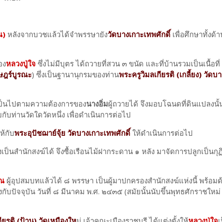
ณ)
หลังจากบวชแล้วได้จำพรรษายัง
วัดบางเกาะเทพศักดิ์
เพื่อศึกษาทั้งด้
อง
หลวงปู่ใจ
ซึ่งไม่มีบุตร ได้ถวายที่สวน ๓ ขนัด และที่บ้านรวมเป็นเนื้อที่
ษฎร์บูรณะ
) ซึ่งเป็นฐานานุกรมของท่าน
พระครูวิมลเกียรติ (เกลี้ยง) วัด
้เป็นไปตามความต้องการของ
นางอิ่ม
ผู้ถวายได้ จึงมอบโฉนดที่ดินแปลงนั้
ับท่านวัดใดวัดหนึ่ง เพื่อดำเนินการต่อไป
้กับ
พระอุปัชฌาย์จุ้ย วัดบางเกาะเทพศักดิ์
ให้ดำเนินการต่อไป
สํานักสงฆ์ได้ จึงซื้อเรือนไม้ฝากระดาน ๑ หลัง มาจัดการปลูกเป็นกุฏิขึ
โณ
ผู้อุปสมบทแล้วได้ ๘ พรรษา เป็นผู้มาปกครองสำนักสงฆ์แห่งนี้ พร้อม
รงกับปัจจุบัน วันที่ ๘ มีนาคม พ.ศ. ๒๔๓๕ (สมัยนั้นนับขึ้นพุทธศักราชใหม่
ียรติ (ป้าน) วัดเหมืองให
ม่ เจ้าคณะเมืองราชบุรี ได้แต่งตั้งให้
หลวงปู่ใจ
เ