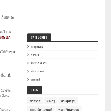
านวินัยและ
 ๓ ไร่ ๓
บางสะแก
CATEGORIES
กาญจนบุรี
นให้กับ
ขุน
ราชบุรี
สมุทรสงคราม
สมุทรสาคร
้น เมื่อ
เพชรบุรี
ด้วยพระ
TAGS
 เดือน
ฆราวาส
พระกรุ
พระพุทธรูป
พระเกจิกาญจนบุรี
พระเกจินครปฐม
ป็นพระ