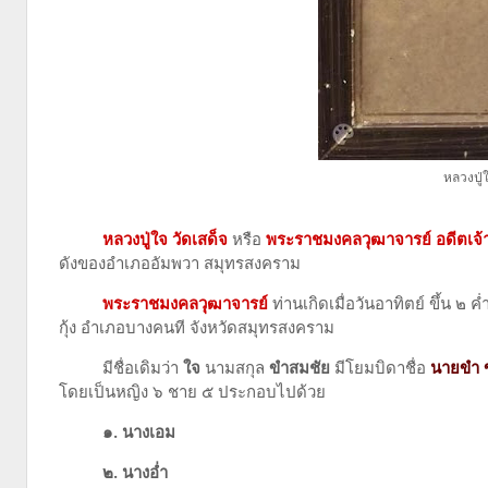
หลวงปู่
หลวงปู่ใจ วัดเสด็จ
หรือ
พระราชมงคลวุฒาจารย์
อดีตเจ้
ดังของอำเภออัมพวา สมุทรสงคราม
พระราชมงคลวุฒาจารย์
ท่านเกิดเมื่อวันอาทิตย์ ขึ้น ๒
กุ้ง อำเภอบางคนที จังหวัดสมุทรสงคราม
มีชื่อเดิมว่า
ใจ
นามสกุล
ขำสมชัย
มีโยมบิดาชื่อ
นายขำ 
โดยเป็นหญิง ๖ ชาย ๕ ประกอบไปด้วย
๑. นางเอม
๒. นางอ่ำ