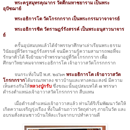
พระครูสมุทรคุณากร วัดตึกมหาชยาราม เป็นพระ
อุปัชฌาย์
พระอธิการโต วัดโกรกกราก เป็นพระกรรมวาจาจารย์
พระอธิการชิด วัดราษฎร์รังสรรค์ เป็นพระอนุสาวนาจาร
ย์
ครั้นอุปสมบทแล้วได้จำพรรษาศึกษาเล่าเรียนพระธรรม
วินัยอยู่ที่วัดราษฎร์รังสรรค์ จนมีความรู้ความสามารถพอที่จะ
รักษาตัวได้ จึงย้ายมาจำพรรษาอยู่ที่วัดโกรกกราก เพื่อ
ศึกษาวิทยาคมจากพระอธิการโต เจ้าอาวาสวัดโกรกกราก
จนกระทั่งในปี พ.ศ. ๒๔๖๓
พระอธิการโต เจ้าอาวาสวัด
โกรกกราก
ได้มรณภพาลง ชาวบ้านและทางคณะสงฆ์ มีความ
เห็นตรงกันให้
หลวงปู่กรับ
ซึ่งขณะนั้นอุปสมบทได้ ๗ พรรษา
ดำรงตำแหน่งเจ้าอาวาสวัดโกรกกราก สืบแทน
เมื่อดำรงตำแหน่งเจ้าอาวาสแล้ว ท่านได้ริเริ่มพัฒนาวัดให้
เกิดความเจริญรุ่งเรือง ทั้งในด้านถา่วรวัตถุต่างๆ ภายในวัด และ
อบรมสั่งสอนชาวบ้านให้ละเว้นจากบาปทำความดี