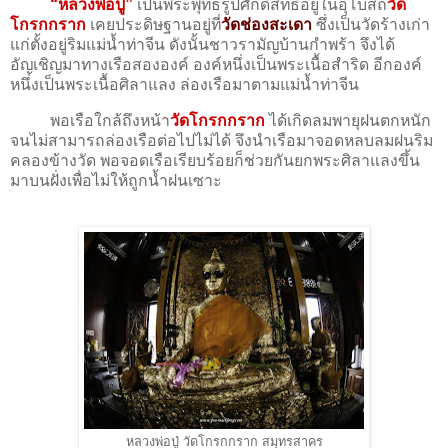
“หลวงพ่อปู่”
เป็นพระพุทธรูปศักดิ์สิทธิ์อยู่ในอุโบสถ
วัด
โกรกกราก
เคยประดิษฐานอยู่ที่
วัดช่องสะเดา
ซึ่งเป็นวัดร้างเก่า
แก่ตั้งอยู่ริมแม่น้ำท่าจีน ดังนั้นชาวรามัญบ้านกำพร้า จึงได้
อัญเชิญมาทางเรือสององค์ องค์หนึ่งเป็นพระเนื้อสำริด อีกองค์
หนึ่งเป็นพระเนื้อศิลาแลง ล่องเรือมาตามแม่น้ำท่าจีน
พอเรือใกล้ถึงหน้า
วัดโกรกกราก
ได้เกิดลมพายุฝนตกหนัก
จนไม่สามารถล่องเรือต่อไปไม่ได้ จึงนำเรือมาจอดหลบลมฝนริม
คลองข้างวัด พอจอดเรือเรียบร้อยก็ช่วยกันยกพระศิลาแลงขึ้น
มาบนฝั่งเพื่อไม่ให้ถูกน้ำฝนเซาะ
หลวงพ่อปู่ วัดโกรกกราก สมุทรสาคร