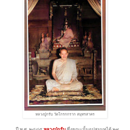
หลวงปู่กรับ วัดโกรกกราก สมุทรสาคร
ปี พ.ศ. ๒๔๘๕
หลวงปู่กรับ
ซึ่งขณะนั้นอุปสมบทได้ ๒๙