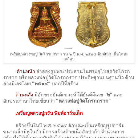
เหรียญหลวงพ่อปู่ วัดโกรกกราก รุ่น ๒ ปี พ.ศ. ๒๕๑๔ พิมพ์เล็ก เนื้อโลหะ
เคลือบ
ด้านหน้า
จำลองรูปพระประธานในพระอุโบสถวัดโกรก
รกราก หรือหลวงพ่อปู่วัดโกรกกราก ประดิษฐานบนฐานบัว ด้าน
ล่างมีเลขไทย
"๒๕๑๔"
บอกปีที่สร้าง
ด้านหลัง
มีอักขระยันต์เฑาะห์ ใต้ยันต์มีเลข
"๒"
และ
อักขระภาษาไทยเขียนว่า
"หลวงพ่อปู่วัดโกรกกราก"
เหรียญหลวงปู่กรับ พิมพ์อาร์มเล็ก
สร้างขึ้นในปี พ.ศ. ๒๕๑๕ ลักษณะเป็นเหรียญรูปอาร์ม
ขนาดเล็กมีหูในตัว มีการสร้างด้วยเนื้ออัลปาก้า จำนวนการ
สร้างไม่ได้มีการจดบันทึกไว้ แต่น่าจะมีจำนวนมาก เพราะพบเจอ