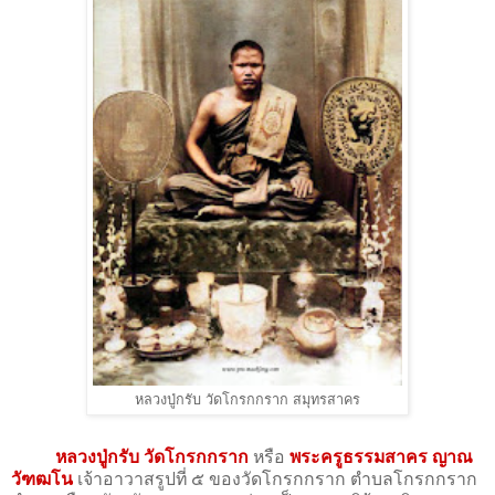
หลวงปู่กรับ วัดโกรกกราก สมุทรสาคร
หลวงปู่กรับ วัดโกรกกราก
หรือ
พระครูธรรมสาคร ญาณ
วัฑฒโน
เจ้าอาวาสรูปที่ ๕ ของวัดโกรกกราก ตำบลโกรกกราก