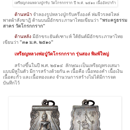
เหรียญกลมหลวงปู่กรับ วัดโกรกกราก ปี พ.ศ. ๒๕๑๐ เนื้ออัลปาก้า
ด้านหน้า
จำลองรูปหลวงปู่กรับครึ่งองค์ ห่มจีวรลดไหล่
พาดผ้าสังฆาฎิ ด้านบนมีอักขระภาษาไทยเขียนว่า
"พระครูธรรม
สาคร วัดโกรกกราก"
ด้านหลัง
มีอักขระยันต์เฑาะห์ ใต้ยันต์มีอักขระภาษาไทย
เขียนว่า
"๓๑ ม.ค. ๒๕๑๐"
เหรียญหลวงพ่อปู่วัดโกรกกราก รุ่นสอง พิมพ์ใหญ่
สร้างขึ้นในปี พ.ศ. ๒๕๑๔ ลักษณะเป็นเหรียญทรงเสมา
แบบมีหูในตัว มีการสร้างด้วยกัน ๓ เนื้อคือ เนื้อทองคำ เนื้อเงิน
เนื้อตะกั่ว และเนื้อทองแดง จำนวนการสร้างไม่ได้มีการจด
บันทึกไว้