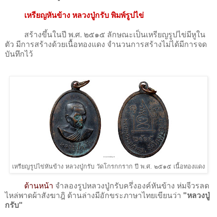
เหรียญหันข้าง หลวงปู่กรับ พิมพ์รูปไข่
สร้างขึ้นในปี พ.ศ. ๒๕๑๕ ลักษณะเป็นเหรียญรูปไข่มีหูใน
ตัว มีการสร้างด้วยเนื้อทองแดง จำนวนการสร้างไม่ได้มีการจด
บันทึกไว้
เหรียญรูปไข่หันข้าง หลวงปู่กรับ วัดโกรกกราก ปี พ.ศ. ๒๕๑๕ เนื้อทองแดง
ด้านหน้า
จำลองรูปหลวงปู่กรับครึ่งองค์หันข้าง ห่มจีวรลด
ไหล่พาดผ้าสังฆาฎิ ด้านล่างมีอักขระภาษาไทยเขียนว่า
"หลวงปู่
กรับ"