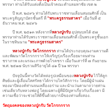
พรรษา ท่านได้รับแต่งตั้งเป็นเจ้าคณะตำบลมหาชัย เขต ๒
ปี พ.ศ. ๒๔๙๖ ท่านได้รับพระราชทานเลื่อนสมณศักดิ์ เป็น
พระครูสัญญาบัตรชั้นตรี ที่
"พระครูธรรมสาคร"
เมื่อวันที่ ๕
ธันวาคม พ.ศ. ๒๔๙๖
ปี พ.ศ. ๒๕๑๓ หลังจากที่
หลวงปู่กรับ
อุปสมบทได้ ๕๗
พรรษาท่านได้รับพระราชทานเลื่อนสมณศักดิ์ เป็นพระครูชั้นเอก
ในราชทินนาม
"พระครูธรรมสาคร"
หลวงปู่กรับ วัดโกรกกราก
ท่านได้ประกอบคุณงามความดี
และพัฒนาวัดโกรกกรากให้เจริญรุ่งเรืองเรื่อยมาจนท่าน
ชราภาพ และมรณะภาพด้วยโรคชรา เมื่อวันเสาร์ที่ ๗ กันยายน​
พ.ศ. ๒๕๑๗ นับรวมสิริอายุได้ ๘๑ ปี ๖๑ พรรษา
ปัจจุบันนี้ทางวัดได้หล่อรูปเหมือนของ
หลวงปู่กรับ
ไว้ให้ลูก
ศิษย์และผู้เลื่อมใสศรัทธาได้กราบไหว้สักการะ โดยมีผู้นำแผ่น
ทองมาปิดองค์ท่านจนเหลืองอร่าม และนำแว่นตามาถวายท่าน
เช่นเดียวกับหลวงพ่อปู่ โดยเฉพาะผู้ที่มีปัญหาเกี่ยวกับเรื่องตา มี
ความเชื่อว่าจะช่วยให้ดีขึ้นด้วยบารมีของท่านทั้งสอง.
วัตถุมงคลของหลวงปู่กรับ วัดโกรกกราก