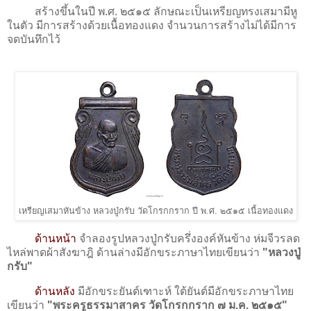
สร้างขึ้นในปี พ.ศ. ๒๕๑๕ ลักษณะเป็นเหรียญทรงเสมามีหู
ในตัว มีการสร้างด้วยเนื้อทองแดง จำนวนการสร้างไม่ได้มีการ
จดบันทึกไว้
เหรียญเสมาหันข้าง หลวงปู่กรับ วัดโกรกกราก ปี พ.ศ. ๒๕๑๕ เนื้อทองแดง
ด้านหน้า
จำลองรูปหลวงปู่กรับครึ่งองค์หันข้าง ห่มจีวรลด
ไหล่พาดผ้าสังฆาฎิ ด้านล่างมีอักขระภาษาไทยเขียนว่า
"หลวงปู่
กรับ"
ด้านหลัง
มีอักขระยันต์เฑาะห์ ใต้ยันต์มีอักขระภาษาไทย
เขียนว่า
"พระครูธรรมาสาคร วัดโกรกกราก ๗ ม.ค. ๒๕๑๕"