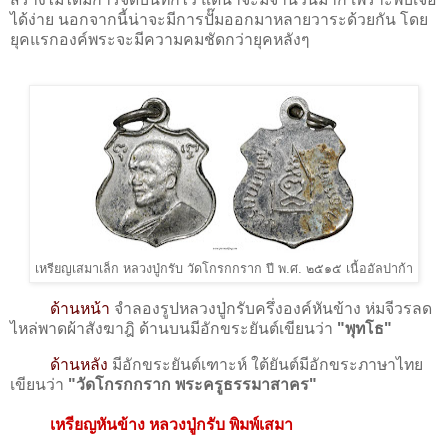
ได้ง่าย นอกจากนี้น่าจะมีการปั๊มออกมาหลายวาระด้วยกัน โดย
ยุคแรกองค์พระจะมีความคมชัดกว่ายุคหลังๆ
เหรียญเสมาเล็ก หลวงปู่กรับ วัดโกรกกราก ปี พ.ศ. ๒๕๑๕ เนื้ออัลปาก้า
ด้านหน้า
จำลองรูปหลวงปู่กรับครึ่งองค์หันข้าง ห่มจีวรลด
ไหล่พาดผ้าสังฆาฎิ ด้านบนมีอักขระยันต์เขียนว่า
"พุทโธ"
ด้านหลัง
มีอักขระยันต์เฑาะห์ ใต้ยันต์มีอักขระภาษาไทย
เขียนว่า
"วัดโกรกกราก พระครูธรรมาสาคร"
เหรียญหันข้าง หลวงปู่กรับ พิมพ์เสมา