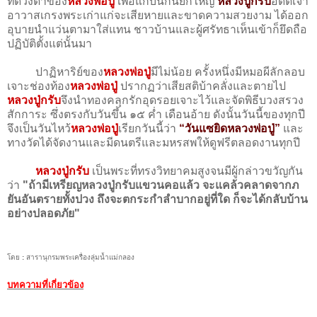
ที่ดวงตาของ
หลวงพ่อปู่
เพื่อแก้บนกันยกใหญ่
หลวงปู่กรับ
อดีตเจ้า
อาวาสเกรงพระเก่าแก่จะเสียหายและขาดความสวยงาม ได้ออก
อุบายนำแว่นตามาใส่แทน ชาวบ้านและผู้ศรัทธาเห็นเข้าก็ยึดถือ
ปฏิบัติตั้งแต่นั้นมา
ปาฏิหาริย์ของ
หลวงพ่อปู่
มีไม่น้อย ครั้งหนึ่งมีหมอผีลักลอบ
เจาะช่องท้อง
หลวงพ่อปู่
ปรากฏว่าเสียสติบ้าคลั่งและตายไป
หลวงปู่กรับ
จึงนำทองคลุกรักอุดรอยเจาะไว้และจัดพิธีบวงสรวง
สักการะ ซึ่งตรงกับวันขึ้น ๑๕ ค่ำ เดือนอ้าย ดังนั้นวันนี้ของทุกปี
จึงเป็นวันไหว้
หลวงพ่อปู่
เรียกวันนี้ว่า
“วันแซยิดหลวงพ่อปู่”
และ
ทางวัดได้จัดงานและมีดนตรีและมหรสพให้ดูฟรีตลอดงานทุกปี
หลวงปู่กรับ
เป็นพระที่ทรงวิทยาคมสูงจนมีผู้กล่าวขวัญกัน
ว่า
"ถ้ามีเหรียญหลวงปู่กรับแขวนคอแล้ว จะแคล้วคลาดจากภ
ยันอันตรายทั้งปวง ถึงจะตกระกำลำบากอยู่ที่ใด ก็จะได้กลับบ้าน
อย่างปลอดภัย"
โดย
:
สารานุกรมพระเครื่องลุ่มน้ำแม่กลอง
บทความที่เกี่ยวข้อง