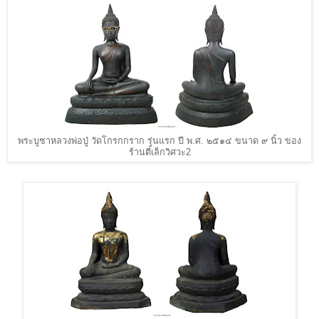
พระบูชาหลวงพ่อปู่ วัดโกรกกราก รุ่นแรก ปี พ.ศ. ๒๕๑๔ ขนาด ๙ นิ้ว ของ
ร้านตี๋เล็กวิศวะ2