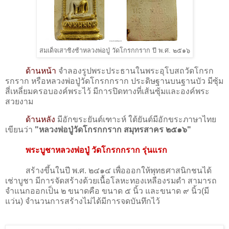
สมเด็จเสาชิงช้าหลวงพ่อปู่ วัดโกรกกราก ปี พ.ศ. ๒๕๑๖
ด้านหน้า
จำลองรูปพระประธานในพระอุโบสถวัดโกรก
รกราก หรือหลวงพ่อปู่วัดโกรกกราก ประดิษฐานบนฐานบัว มีซุ้ม
สี่เหลี่ยมครอบองค์พระไว้ มีการปิดทางที่เส้นซุ้มและองค์พระ
สวยงาม
ด้านหลัง
มีอักขระยันต์เฑาะห์ ใต้ยันต์มีอักขระภาษาไทย
เขียนว่า
"หลวงพ่อปู่วัดโกรกกราก สมุทรสาคร ๒๕๑๖"
พระบูชาหลวงพ่อปู่ วัดโกรกกราก รุ่นแรก
สร้างขึ้นในปี พ.ศ. ๒๔๑๔ เพื่อออกให้พุทธศาสนิกชนได้
เช่าบูชา มีการจัดสร้างด้วยเนื้อโลหะทองเหลืองรมดำ สามารถ
จำแนกออกเป็น ๒ ขนาดคือ ขนาด ๕ นิ้ว และขนาด ๙ นิ้ว(มี
แว่น) จำนวนการสร้างไม่ได้มีการจดบันทึกไว้