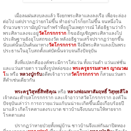
เมื่อลมฝนสงบลงแล้ว จึงยกพระศิลาแลงลงเรือ เพื่อจะล่อง
ต่อไป แต่ปรากฏว่ายกไม่ขึ้น ทำอย่างไรก็ยกไม่ขึ้น จนหนึ่งใน
จำนวนชาวรามัญบ้านกำพร้าที่อยู่ในเหตุการณ์ ได้อธิฐานว่าถ้า
พระศิลาแลงจะอยู่
วัดโกรกกราก
ก็ขออัญเชิญพระศิลาแลงไป
ประดิษฐานยังอุโบสถของวัด หลังอธิฐานเสร็จปรากฏว่ายกขึ้น
นับแต่นั้นเป็นต้นมาทาง
วัดโกรกกราก
จึงมีพระศิลาแลงเป็นพระ
ประธานในอุโบสถตั้งแต่บัดนั้นจวบจนถึงปัจจุบัน
สิ่งที่แปลกคือองค์พระมีการใส่แว่น ทั้งแว่นดำ แว่นแฟชั่น
และแว่นสายตา รวมทั้งรูปหล่อของ
พระครูธรรมสาคร ญาณวฒ
โ
น หรือ
หลวงปู่กรับ
อดีตเจ้าอาวาส
วัดโกรกกราก
ก็สวมแว่นตา
สีดำเช่นเดียวกัน
พระครูวิสุทธิ์สิทธิคุณ
หรือ
หลวงพ่อมหาสัมฤทธิ์ วิสุทฺธสีโล
เจ้าคณะตำบลโกรกกราก และเจ้าอาวาสวัดโกรกกราก องค์ใน
ปัจจุบันเล่าว่า การถวายแว่นแก้บนน่าจะเกิดขึ้นเมื่อเกือบร้อยปี
มาแล้ว เกิดโรคตาแดงระบาด ชาวบ้านจึงบนบานให้หายจาก
โรคตาแดง
ปรากฏว่าหายป่วยทั้งหมู่บ้าน ชาวบ้านจึงแห่กันมาปิดทอง