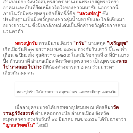
อำเภอเมือง จังหวัดสมุทรสาคร ท่านเป็นพระเกจิผู้ทรงวิทยา
อาคม และเป็นที่ยึดเหนี่ยวจิตใจของชาวมหาชัย นอกจากนี้
ภายในวัดมีพระพุทธรูปศักดิ์สิทธิ์ก็คือ
"หลวงพ่อปู่"
ซึ่ง
ประดิษฐานเป็นมิ่งขวัญของชาวลุ่มน้ำมหาชัยและใกล้เคียงมา
อย่างยาวนาน ซึ่งมีเอกลักษณ์เด่นเป็นที่กล่าวขวัญด้วยการสวม
แว่นตาดำ
หลวงปู่กรับ
ท่านมีนามเดิมว่า
"กรับ"
นามสกุล
"เจริญสุข"
เกิดเมื่อวันที่ ๑๓ มกราคม พ.ศ. ๒๔๓๖ ตรงกับวันเสาร์ ขึ้น ๗ ค่ำ
เดือน ๒ ปีมะเส็ง จุลศักราช ๑๒๕๕ ในสมัยรัชกาลที่ ๕ ที่บ้านบาง
ปิ้ง ตำบลนาดี อำเภอเมือง จังหวัดสมุทรสาคร เป็นบุตรของ
นาย
ไข่ นางลอย ไข่ม่วง
มีพี่น้องต่างมารดา ๒ คน ร่วมมารดา
เดียวกัน ๑๑ คน
หลวงปู่กรับ วัดโกรกกราก สมุทรสาคร และพระภิกษุของทางวัด
เมื่ออายุครบบวชได้บรรพชาอุปสมบท ณ พัทธสีมา
วัด
ราษฎร์รังสรรค์
ตำบลคอกกระบือ อำเภอเมือง จังหวัด
สมุทรสาคร ตรงกับวันที่ ๑๒ มีนาคม พ.ศ. ๒๔๕๖ ได้รับฉายาว่า
"ญาณวัฑฒโน"
โดยมี