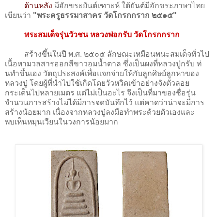
ด้านหลัง
มีอักขระยันต์เฑาะห์ ใต้ยันต์มีอักขระภาษาไทย
เขียนว่า
"พระครูธรรมาสาคร วัดโกรกกราก ๒๕๑๕"
พระสมเด็จรุ่นวัวชน หลวงพ่อกรับ วัดโกรกกราก
สร้างขึ้นในปี พ.ศ. ๒๕๐๕ ลักษณะเหมือนพนะสมเด็จทั่วไป
เนื้อหามวลสารออกสีขาวอมน้ำตาล ซึ่งเป็นผงที่หลวงปู่กรับ ท่
นทำขึ้นเอง วัตถุประสงค์เพื่อแจกจ่ายให้กับลูกศิษย์ลูกหาของ
หลวงปู่ โดยผู้ที่นำไปใช้เกิดโดยวัวหวิดเข้าอย่างจังตัวลอย
กระเด็นไปหลายเมตร แต่ไม่เป็นอะไร จึงเป็นที่มาของชื่อรุ่น
จำนวนการสร้างไม่ได้มีการจดบันทึกไว้ แต่คาดว่าน่าจะมีการ
สร้างน้อยมาก เนื่องจากหลวงปู่ลงมือทำพระด้วยตัวเองและ
พบเห็นหมุนเวียนในวงการน้อยมาก