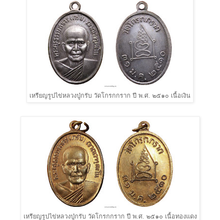
เหรียญรูปไข่หลวงปู่กรับ วัดโกรกกราก ปี พ.ศ. ๒๕๑๐ เนื้อเงิน
เหรียญรูปไข่หลวงปู่กรับ วัดโกรกกราก ปี พ.ศ. ๒๕๑๐ เนื้อทองแดง