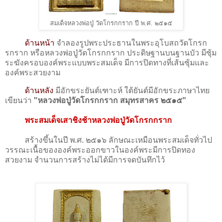
สมเด็จหลวงพ่อปู่ วัดโกรกกราก ปี พ.ศ. ๒๕๑๕
ด้านหน้า
จำลองรูปพระประธานในพระอุโบสถวัดโกรก
รกราก หรือหลวงพ่อปู่วัดโกรกกราก ประดิษฐานบนฐานบัว มีซุ้ม
ระฆังครอบองค์พระแบบพระสมเด็จ มีการปิดทางที่เส้นซุ้มและ
องค์พระสวยงาม
ด้านหลัง
มีอักขระยันต์เฑาะห์ ใต้ยันต์มีอักขระภาษาไทย
เขียนว่า
"หลวงพ่อปู่วัดโกรกกราก สมุทรสาคร ๒๕๑๕"
พระสมเด็จเสาชิงช้าหลวงพ่อปู่วัดโกรกกราก
สร้างขึ้นในปี พ.ศ. ๒๕๑๖ ลักษณะเหมือนพระสมเด็จทั่วไป
วรรณะเนื้อขององค์พระออกขาวในองค์พระมีการปิดทอง
สวยงาม จำนวนการสร้างไม่ได้มีการจดบันทึกไว้