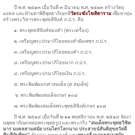
ปี พ.ศ. ๒๕๑๓ เมื่อวันที่ ๓ มีนาคม พ.ศ. ๒๕๑๓ สร้างวัตถุ
มงคล และทํามหาพิธีพุทธาภิเษกที่
วัดระฆังโฆสิตาราม
เพื่อหาทุน
สร้างพระวิหารพระพุทธสิหิงค์ ภ.ป.ร. คือ
๑. พระพุทธสิหิงค์ทองคํา (พระเครื่อง)
๒. เหรียญพระปรมาภิไธยทองคําฝังเพชร ภ.ป.ร.
๓. เหรียญพระปรมาภิไธยทองคํา ภ.ป.ร.
๔. เหรียญพระปรมาภิไธยนาก ภ.ป.ร.
๔. เหรียญพระปรมาภิไธยเงิน ภ.ป.ร.
๕. พระพิมพ์ผงเกศาสมเด็จ (๕ สมเด็จ)
๖. พระพิมพ์ผงสมเด็จเกษร ๑๐๘
๗. พระพิมพ์ผงสมเด็จพระพุทธสิหิงค์เกษร ๑๐๘
ปี พ.ศ. ๒๕๑๔ เมื่อวันที่ ๒-๑๑ พฤศจิกายน พ.ศ. ๒๕๑๔ จัดงา
นพุทธาภิเษกหล่อพระพุทธรูป และพระกริ่ง
"สมเด็จพระพุทธวิชิต
มาร มงคลสามสมัย บรมไตรโลกนาถ ประสาธน์สันติสุขสวัสดี
ชินสีห์บพิตร"
จํานวน ๙๙๙ องค์ และ
พระกริ่งมงคลสามสมัย