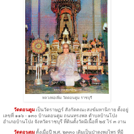
หลวงพ่อเพิ่ม วัดดอนตูม ราชบุรี
วัดดอนตูม
เป็นวัดราษฏร์ สังกัดคณะสงฆ์มหานิกาย ตั้งอยู่
เลขที่ ๑๑๖ - ๑๓๐ บ้านดอนตูม ถนนทรงพล ตำบลบ้านโป่ง
อำเภอบ้านโป่ง จังหวัดราชบุรี ที่ดินตั้งวัดมีเนื้อที่ ๒๕ ไร่ ๓ งาน
วัดดอนตูม
ตั้งเมื่อปี พ.ศ. ๒๓๓๐ เดิมเป็นป่าดงพงไพร ที่มี