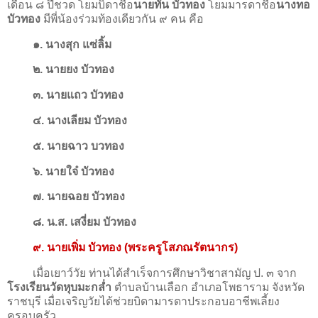
เดือน ๘ ปีชวด โยมบิดาชื่อ
นายทัน บัวทอง
โยมมารดาชื่อ
นางทอ
บัวทอง
มีพี่น้องร่วมท้องเดียวกัน ๙ คน คือ
๑. นางสุก แซ่ลิ้ม
๒. นายยง บัวทอง
๓. นายแถว บัวทอง
๔. นางเลียม บัวทอง
๕. นายฉาว บวทอง
๖. นายใจ๋ บัวทอง
๗. นายฉอย บัวทอง
๘. น.ส. เสงี่ยม บัวทอง
๙. นายเพิ่ม บัวทอง (พระครูโสภณรัตนากร)
เมื่อเยาว์วัย ท่านได้สำเร็จการศึกษาวิชาสามัญ ป. ๓ จาก
โรงเรียนวัดหุบมะกล่ำ
ตำบลบ้านเลือก อำเภอโพธาราม จังหวัด
ราชบุรี เมื่อเจริญวัยได้ช่วยบิดามารดาประกอบอาชีพเลี้ยง
ครอบครัว