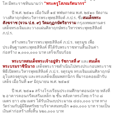
โท มีพระราชทินนามว่า
"พระครูโสภณรัตนากร"
ปี พ.ศ. ๒๕๑๐ เมื่อวันที่ ๑๕ พฟษภาคม พ.ศ. ๒๕๑๐ จัดงาน
วางศิลาฤกษ์พระวิหารพระพุทธสิหิงค์ ภ.ป.ร. ซึ่ง
สมเด็จพระ
สังฆราช (จวน ป.ธ. ๙) วัดมกุฏกษัตริยาราม
กรุงเทพมหานคร
เสด็จทรงเจิมและวางแผ่นศิลาฤกษ์พระวิหารพระพุทธสิหิงค์
ภ.ป.ร.
สร้างพระวิหารพระพุทธสิหิงค์ ภ.ป.ร. จตุรมุข เพื่อ
ประดิษฐานพระพุทธสิหิงค์ ที่ได้รับพระราชทานสิ้นเงินค่า
ก่อสร้าง ๑,๐๐๐,๐๐๐ บาท เสร็จเรียบร้อย
พระบาทสมเด็จพระเจ้าอยู่หัว รัชกาลที่ ๙
และ
สมเด็จ
พระบรมราชินีนาถ
เสด็จพระราชดำเนินไปทรงประกอบพระราช
พิธีเปิดพระวิหารพุทธสิหิงค์ ภ.ป.ร. จตุรมุข ทรงเจิมแผ่นศิลาฤกษ์
อุโบสถจตุรมุข และทรงเสด็จเยี่ยมพสกนิกร ที่มารอคอยเฝ้ารับ
เสด็จ เมื่อวันที่ ๑๙ มิถุนายน พ.ศ. ๒๕๑๕
ปี พ.ศ. ๒๕๑๑ สร้างโรงเรียนประถมศึกษาตอนปลาย หลังที่
๒ อาคารคอนกรีตเสริมเหล็ก ๒ ชั้น หลังคาทรงไทย กว้าง ๘
เมตร ยาว ๔๒ เมตร ได้รับเงินงบประมาณ ๔๔๐,๐๐๐ บาท ทาง
วัดร่วมกับผู้มีจิตศรัทธาบริจาคสมทบอีก ๑๘๐,๐๐๐ บาท รวมเป็น
เงินค่าก่อสร้างทั้งสิ้น ๖๒๐,๐๐๐ บาท