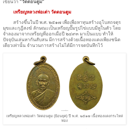
เขียนว่า
"
วัดดอนตูม
"
เหรียญหลวงพ่อเต่า
วัดดอนตูม
สร้างขึ้นในปี พ.ศ. ๒๕๑๗ เพื่อเพื่อหาทุนสร้างอุโบสถจตุร
มุขและกุฎีสงฆ์ ลักษณะเป็นเหรียญปั๊มรูปไข่แบบมีหูในตัว โดย
จำลองมาจากเหรียญที่ออกเมื่อปี ๒๔๙๓ มาเป็นแบบ ทำให้
ปัจจุบันเล่นหากันสับสน มีการสร้างด้วยเนื้อทองแดงเพียงชนิด
เดียวเท่านั้น จำนวนการสร้างไม่ได้มีการจดบันทึกไว้
เหรียญหลวงพ่อเต่า วัดดอนตูม (ย้อนยุค) ปี พ.ศ. ๒๕๑๗ เนื้อทองแดงกระไหล่
ทอง