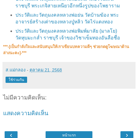
ราชบุรี พระเกจิสายเหนียวอีกหนึ่งรูปของโพธาราม
ประวัติและวัตถุมงคลหลวงพ่อย่น วัดบ้านฆ้อง พระ
อาจารย์สร้างเต่าของหลวงปู่หลิว วัดไร่แตงทอง
ประวัติและวัตถุมงคลหลวงพ่อพิมพ์มาลัย (มาลโย)
วัดหุบมะกล่ำ ราชบุรี เจ้าของวิชาเข็มทองอันลือชื่อ
***-[เป็นกำลังใจและสนับสนุน​ให้เราเขียนบทความดีๆ ช่วยกดดูโฆษณาด้าน
ล่างนะคะ]-***
ส.แม่กลอง
-
ตุลาคม 21, 2568
ใช้ร่วมกัน
ไม่มีความคิดเห็น:
แสดงความคิดเห็น
‹
›
หน้าแรก