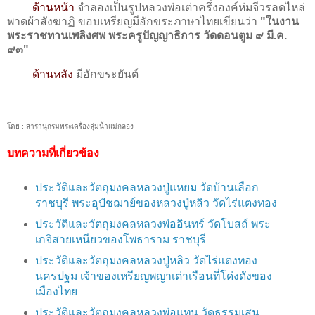
ด้านหน้า
จำลองเป็นรูปหลวงพ่อเต่าครึ่งองค์ห่มจีวรลดไหล่
พาดผ้าสังฆาฏิ
ขอบเหรียญมีอักขระภาษาไทยเขียนว่า
"
ในงาน
พระราชทานเพลิงศพ พระครูปัญญาธิการ วัดดอนตูม ๙ มี.ค.
๙๓
"
ด้านหลัง
มีอักขระยันต์
โดย : สารานุกรมพระเครื่องลุ่มน้ำแม่กลอง
บทความที่เกี่ยวข้อง
ประวัติและวัตถุมงคลหลวงปู่แหยม วัดบ้านเลือก
ราชบุรี พระอุปัชฌาย์ของหลวงปู่หลิว วัดไร่แตงทอง
ประวัติและวัตถุมงคลหลวงพ่ออินทร์ วัดโบสถ์ พระ
เกจิสายเหนียวของโพธาราม ราชบุรี
ประวัติและวัตถุมงคลหลวงปู่หลิว วัดไร่แตงทอง
นครปฐม เจ้าของเหรียญพญาเต่าเรือนที่โด่งดังของ
เมืองไทย
ประวัติและวัตถุมงคลหลวงพ่อแทน วัดธรรมเสน