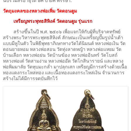
นับรวมสิริอายุได้ ๖๓ ปี ๕๓ พรรษา.
วัตถุมงคลของหลวงพ่อเพิ่ม วัดดอนตูม
เหรียญพระพุทธสิหิงค์ วัดดอนตูม รุ่นแรก
สร้างขึ้นในปี พ.ศ. ๒๕๐๖ เพื่อแจกให้กับผู้ที่บริจาคทรัพย์
สร้างพระวิหารพระพุทธสิหิงค์ ลักษณะเป็นเหรียญปั๊มรูปน้ำเต้า
แบบมีหูในตัว ในพิธีพุทธาภิเษกทางวัดได้นิมนต์ หลวงพ่อเงิน วัด
ดอนยายหอม หลวงพ่อสอน วัดทุ่งลาดหญ้า หลวงพ่อแหยม วัด
บ้านเลือก หลวงพ่อย่น วัดบ้านฆ้อง หลวงพ่ออินทร์ วัดโบสถ์
หลวงพ่อเต๋ วัดสามง่าม หลวงพ่ออ๊ด วัดโกสินารายน์ และหลวง
พ่อพิมมาลัย วัดหุบมะกล่ำ มาปลุกเสก เหรียญมีการสร้างด้วยเนื้อ
ทองแดงกระไหล่ทอง และเนื้อทองแดงกระไหล่เงิน จำนวนการ
สร้างไม่ได้มีการจดบันทึกไว้