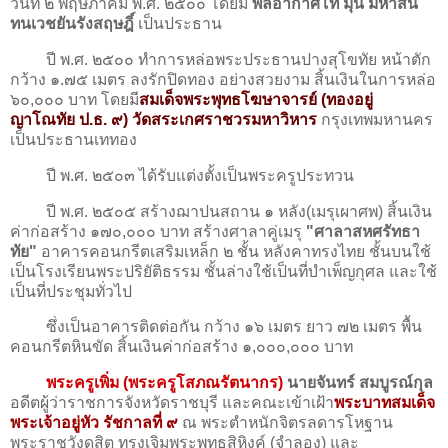
วันที่ ๒ พฤษภาคม พ.ศ. ๒๕๐๐ โดยมี
พลอากาศโท มุนี มหาสัน
ทนเวชยันรังสฤษฎิ์
เป็นประธาน
ปี พ.ศ. ๒๕๐๐ ทําการหล่อพระประธานปางสุโขทัย หน้าตัก
กว้าง ๑.๗๕ เมตร ลงรักปิดทอง อย่างสวยงาม สิ้นเงินในการหล่อ
๖๐,๐๐๐ บาท โดยมี
สมเด็จพระพุทธโฆษาจารย์ (ทองอยู่
ญาโณทัย ป.ธ. ๙) วัดสระเกศราชวรมหาวิหาร
กรุงเทพมหานคร
เป็นประธานเททอง
ปี พ.ศ. ๒๕๐๓ ได้รับแต่งตั้งเป็นพระครูประทวน
ปี พ.ศ. ๒๕๐๕ สร้างฌาปนสถาน ๑ หลัง(เมรุเผาศพ) สิ้นเงิน
ค่าก่อสร้าง ๑๗๐,๐๐๐ บาท สร้างศาลาคู่เมรุ
"ศาลาสหศรัทธา
ทัย"
อาคารคอนกรีตเสริมเหล็ก ๒ ชั้น หลังคาทรงไทย ชั้นบนใช้
เป็นโรงเรียนพระปริยัติธรรม ชั้นล่างใช้เป็นที่บำเพ็ญกุศล และใช้
เป็นที่ประชุมทั่วไป
ซึ่งเป็นอาคารติดต่อกัน กว้าง ๑๖ เมตร ยาว ๗๒ เมตร พื้น
คอนกรีตหินขัด สิ้นเงินค่าก่อสร้าง ๑,๐๐๐,๐๐๐ บาท
พระครูเพิ่ม (พระครูโสภณรัตนากร)
นายจันทร์ สมบูรณ์กุล
อดีตผู้ว่าราชการจังหวัดราชบุรี และคณะเข้าเฝ้า
พระบาทสมเด็จ
พระเจ้าอยู่หัว รัชกาลที่ ๙
ณ พระตําหนักจิตรลดารโหฐาน
พระราชวังดุสิต ทรงเจิมพระพุทธสิหิงค์ (จําลอง) และ