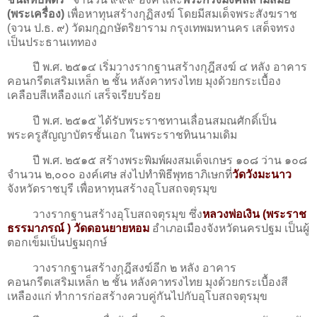
(พระเครื่อง)
เพื่อหาทุนสร้างกุฏิสงฆ์ โดยมีสมเด็จพระสังฆราช
(จวน ป.ธ. ๙) วัดมกุฏกษัตริยาราม กรุงเทพมหานคร เสด็จทรง
เป็นประธานเททอง
ปี พ.ศ. ๒๕๑๔ เริ่มวางรากฐานสร้างกุฎีสงฆ์ ๔ หลัง อาคาร
คอนกรีตเสริมเหล็ก ๒ ชั้น หลังคาทรงไทย มุงด้วยกระเบื้อง
เคลือบสีเหลืองแก่ เสร็จเรียบร้อย
ปี พ.ศ. ๒๕๑๕ ได้รับพระราชทานเลื่อนสมณศักดิ์เป็น
พระครูสัญญาบัตรชั้นเอก ในพระราชทินนามเดิม
ปี พ.ศ. ๒๕๑๕ สร้างพระพิมพ์ผงสมเด็จเกษร ๑๐๘ ว่าน ๑๐๘
จํานวน ๒,๐๐๐ องค์เศษ ส่งไปทําพิธีพุทธาภิเษกที่
วัดวังมะนาว
จังหวัดราชบุรี เพื่อหาทุนสร้างอุโบสถจตุรมุข
วางรากฐานสร้างอุโบสถจตุรมุข ซึ่ง
หลวงพ่อเงิน (พระราช
ธรรมาภรณ์ ) วัดดอนยายหอม
อำเภอเมืองจังหวัดนครปฐม เป็นผู้
ตอกเข็มเป็นปฐมฤกษ์
วางรากฐานสร้างกุฎีสงฆ์อีก ๒ หลัง อาคาร
คอนกรีตเสริมเหล็ก ๒ ชั้น หลังคาทรงไทย มุงด้วยกระเบื้องสี
เหลืองแก่ ทําการก่อสร้างควบคู่กันไปกับอุโบสถจตุรมุข