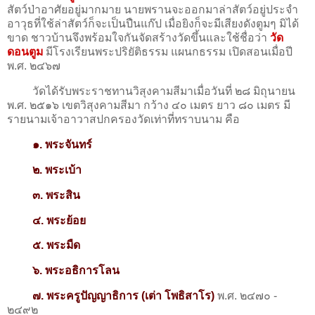
สัตว์ป่าอาศัยอยู่มากมาย นายพรานจะออกมาล่าสัตว์อยู่ประจำ
อาวุธที่ใช้ล่าสัตว์ก็จะเป็นปืนแก๊ป เมื่อยิงก็จะมีเสียงดังตูมๆ มิได้
ขาด ชาวบ้านจึงพร้อมใจกันจัดสร้างวัดขึ้นและใช้ชื่อว่า
วัด
ดอนตูม
มีโรงเรียนพระปริยัติธรรม แผนกธรรม เปิดสอนเมื่อปี
พ.ศ. ๒๔๖๗
วัดได้รับพระราชทานวิสุงคามสีมาเมื่อวันที่ ๒๘ มิถุนายน
พ.ศ. ๒๕๑๖ เขตวิสุงคามสีมา กว้าง ๔๐ เมตร ยาว ๘๐ เมตร มี
รายนามเจ้าอาวาสปกครองวัดเท่าที่ทราบนาม คือ
๑. พระจันทร์
๒. พระเบ้า
๓. พระสิน
๔. พระย้อย
๕. พระมืด
๖. พระอธิการโลน
๗. พระครูปัญญาธิการ (เต่า โพธิสาโร)
พ.ศ. ๒๔๗๐ -
๒๔๙๒