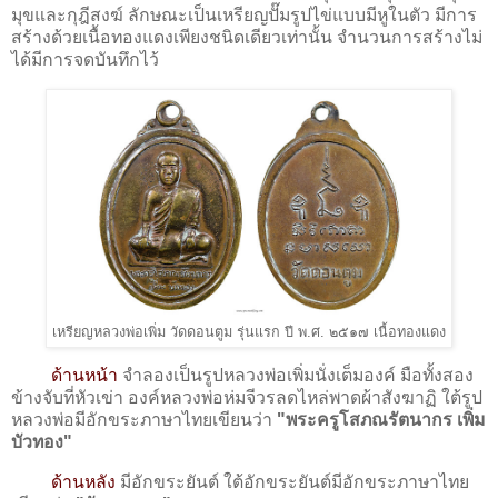
มุขและกุฎีสงฆ์ ลักษณะเป็นเหรียญปั๊มรูปไข่แบบมีหูในตัว มีการ
สร้างด้วยเนื้อทองแดงเพียงชนิดเดียวเท่านั้น จำนวนการสร้างไม่
ได้มีการจดบันทึกไว้
เหรียญหลวงพ่อเพิ่ม วัดดอนตูม รุ่นแรก ปี พ.ศ. ๒๕๑๗ เนื้อทองแดง
ด้านหน้า
จำลองเป็นรูปหลวงพ่อเพิ่มนั่งเต็มองค์ มือทั้งสอง
ข้างจับที่หัวเข่า องค์หลวงพ่อห่มจีวรลดไหล่พาดผ้าสังฆาฏิ
ใต้รูป
หลวงพ่อมีอักขระภาษาไทยเขียนว่า
"
พระครูโสภณรัตนากร เพิ่ม
บัวทอง
"
ด้านหลัง
มีอักขระยันต์
ใต้อักขระยันต์มีอักขระภาษาไทย