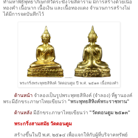
ทํามหาพิธีพุทธาภิเษกที่วัดระฆังโฆสิตาราม มีการสร้างด้วยเนื้อ
ทองคำ เนื้อนาก เนื้อเงิน และเนื้อทองแดง จำนวนการสร้างไม่
ได้มีการจดบันทึกไว้
พระกริ่งพระพุทธสิหิงค์ วัดดอนตูม ปี พ.ศ. ๒๕๑๓ เนื้อทองคำ
ด้านหน้า
จำลองเป็นรูป
พระพุทธสิหิงค์ (จำลอง) ที่ฐานองค์
พระมีอักขระภาษาไทยเขียนว่า
"
พระพุทธสิหิงค์พระราชทาน
"
ด้านหลัง
มีอักขระภาษาไทยเขียนว่า
"
วัดดอนตูม ๒๕๑๓
"
พระกริ่งสามสมัย
วัดดอนตูม
สร้างขึ้นในปี พ.ศ. ๒๕๑๔ เพื่อแจกให้กับผู้ที่บริจาคทรัพย์