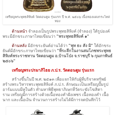
เหรียญพระพุทธสิหิงค์ วัดดอนตูม รุ่นแรก ปี พ.ศ. ๒๕๐๖ เนื้อทองแดงกระไหล่
ทอง
ด้านหน้า
จำลองเป็นรูป
พระพุทธสิหิงค์ (จำลอง) ใต้รูปองค์
พระมีอักขระภาษาไทยเขียนว่า
"
พระพุทธสิหิงค์ ๑
"
ด้านหลัง
มีอักขระยันต์อ่านได้ว่า
"พุท ธะ สัง มิ"
ใต้อักขระ
ยันต์มีอักขระภาษาไทยเขียนว่า
"ที่ระลึกในงานสมโภช
พระพุทธ
สิหิงค์พระราชทาน วัดดอนตูม อ.บ้านโป่ง จ.ราชบุรี ๖ กุมภาพันธ์
๒๕๐๖
"
เหรียญ
พระปรมาภิไธย ภ.ป.ร.
วัดดอนตูม รุ่นแรก
สร้างขึ้นในปี พ.ศ. ๒๕๑๓ เพื่อแจกให้กับผู้ที่บริจาคทรัพย์
สร้างพระวิหารพระพุทธสิหิงค์ ภ.ป.ร. ลักษณะเป็นเหรียญปั๊มรูป
อาร์มแบบมีหูในตัว ทํามหาพิธีพุทธาภิเษกที่วัดระฆังโฆสิตา
ราม เหรียญมีการสร้างด้วยเนื้อทองคำฝั่งเพชร เนื้อทองคำ เนื้อ
นาก และเนื้อเงิน จำนวนการสร้างไม่ได้มีการจดบันทึกไว้