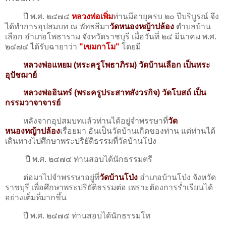
ปี พ.ศ. ๒๔๗๔
หลวงพ่อเพิ่ม
ท่านมีอายุครบ ๒๐ ปีบริบูรณ์ จึง
ได้ทำการอุปสมบท ณ พัทธสีมา
วัดหนองหญ้าปล้อง
ตำบลบ้าน
เลือก อำเภอโพธาราม จังหวัดราชบุรี เมื่อวันที่ ๒๔ มีนาคม พ.ศ.
๒๔๗๔ ได้รับฉายาว่า
"เขมกาโม"
โดยมี
หลวงพ่อแหยม (พระครูโพธาภิรม) วัดบ้านเลือก เป็นพระ
อุปัชฌาย์
หลวงพ่ออินทร์ (พระครูประสาทสังวรกิจ) วัดโบสถ์ เป็น
กรรมวาจาจารย์
หลังจากอุปสมบทแล้วท่านได้อยู่จําพรรษาที่
วัด
หนองหญ้าปล้อง
เรื่อยมา อันเป็นวัดบ้านเกิดของท่าน แต่ท่านได้
เดินทางไปศึกษาพระปริยัติธรรมที่วัดบ้านโป่ง
ปี พ.ศ. ๒๔๗๔ ท่านสอบได้นักธรรมตรี
ต่อมาไปจำพรรษาอยู่ที่
วัดบ้านโป่ง
อำเภอบ้านโป่ง จังหวัด
ราชบุรี เพื่อศึกษาพระปริยัติธรรมต่อ เพราะต้องการร่ำเรียนได้
อย่างเต็มที่มากขึ้น
ปี พ.ศ. ๒๔๗๕ ท่านสอบได้นักธรรมโท