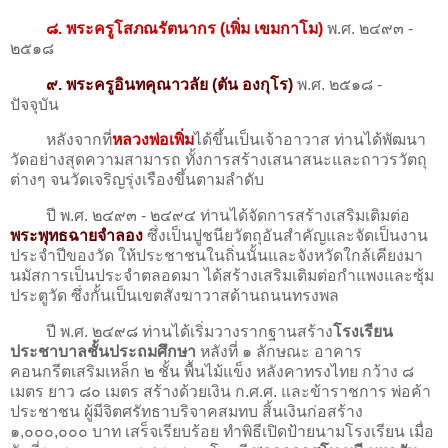
๘. พระครูโสภณรัตนากร (เพิ่ม เขมกาโม)
พ.ศ. ๒๔๙๓ -
๒๕๑๘
๙. พระครูอินทคุณาวลัย (ตัน องกุโร)
พ.ศ. ๒๕๑๘ -
ปัจจุบัน
หลังจากที่
หลวงพ่อเพิ่ม
ได้ขึ้นเป็นเจ้าอาวาส ท่านได้พัฒนา
วัดอย่างสุดความสามารถ ทั้งการสร้างเสนาสนะและถาวรวัตถุ
ต่างๆ จนวัดเจริญรุ่งเรืองขึ้นตามลำดับ
ปี พ.ศ. ๒๔๙๓ - ๒๔๙๔ ท่านได้จัดการสร้างเสริมเติมต่อ
พระพุทธฉายจำลอง
ซึ่งเป็นปูชนียวัตถุอันสําคัญและจัดเป็นงาน
ประจำปีของวัด ให้ประชาชนในถิ่นนั้นและจังหวัดใกล้เคียงมา
นมัสการเป็นประจำตลอดมา ได้สร้างเสริมเติมต่อกำแพงและซุ้ม
ประตูวัด ซึ่งกั้นเป็นเขตสังฆาวาสด้านถนนทรงพล
ปี พ.ศ. ๒๔๙๘ ท่านได้เริ่มวางรากฐานสร้าง
โรงเรียน
ประชาบาลชั้นประถมศึกษา
หลังที่ ๑ ลักษณะ อาคาร
คอนกรีตเสริมเหล็ก ๒ ชั้น พื้นไม้แข็ง หลังคาทรงไทย กว้าง ๘
เมตร ยาว ๘๐ เมตร สร้างด้วยเงิน ก.ศ.ศ. และข้าราชการ พ่อค้า
ประชาชน ผู้มีจิตศรัทธาบริจาคสมทบ สิ้นเงินก่อสร้าง
๑,๐๐๐,๐๐๐ บาท เสร็จเรียบร้อย ทําพิธีเปิดป้ายนามโรงเรียน เมื่อ