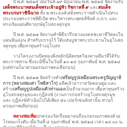
ปี พ.ศ. ๒๕๑๕ เมื่อวันที่ ๑๙ มิถุนายน พ.ศ. ๒๕๑๕ จัดงานรับ
เสด็จพระบาทสมเด็จพระเจ้าอยู่หัว รัชกาลที่ ๙
และ
สมเด็จ
พระบรมราชินีนาถ
ทั้ง ๒ พระองค์เสด็จพระราชดําเนินไปทรง
ประกอบพระราชพิธีเปิด พระวิหารพระพุทธสิหิงค์ ภ.ป.ร. และ
ทรงเจิมแผ่นศิลาฤกษ์อุโบสถจตุรมุข
ปี พ.ศ. ๒๕๑๗ จัดงานทําพิธีจารึกดวงมงคลชะตาชีวิตลงใน
แผ่นหินอ่อน สําหรับบรรจุไว้ ใต้แท่นบูชาพระประธานในอุโบสถ
จตุรมุข เพื่อหาทุนสร้างอุโบสถ
วางโครงงานปิดทองฝั่งหลักนิมิตเขตวิสุงคามสีมาที่ได้รับ
พระราชทาน ซึ่งจะมีขึ้นในวันที่ ๑๐-๑๔ กุมภาพันธ์ พ.ศ. ๒๕๑๘
(แต่ท่านก็มาด่วนมรณภาพลงเสียก่อน)
ปี พ.ศ. ๒๕๑๗ จัดสร้างทํา
เหรียญรูปเหมือนพระครูปัญญาธิ
การ (หลวงพ่อเต่า โพธิสาโร)
อดีตเจ้าอาวาสวัดดอนตูม และ
สร้าง
เหรียญรูปเหมือนตัวท่านเอง
เป็นจํานวนมาก เพื่อหาทุนสร้าง
อุโบสถจตุรมุขและกุฎีสงฆ์ (งานการก่อสร้างอุโบสถจตุรมุข
และ กุฎีสงฆ์ดําเนินไปได้เพียง ๕๐ เปอร์เซนต์เท่านั้น ท่านก็
มรณภาพเสียก่อน)
หลวงพ่อเพิ่ม
ปกครองวัดเรื่อยมาจนถึงแก่มรณภาพลงด้วย
โรคมะเร็งตับ เมื่อวันที่ ๔ กุมภาพันธ์ พ.ศ. ๒๕๑๘ เวลา ๑๔.๐๐ น.