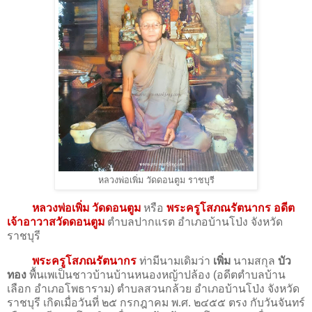
หลวงพ่อเพิ่ม วัดดอนตูม ราชบุรี
หลวงพ่อเพิ่ม วัดดอนตูม
หรือ
พระครูโสภณรัตนากร อดีต
เจ้าอาวาสวัดดอนตูม
ตำบลปากแรต อำเภอบ้านโป่ง จังหวัด
ราชบุรี
พระครูโสภณรัตนากร
ท่ามีนามเดิมว่า
เพิ่ม
นามสกุล
บัว
ทอง
พื้นเพเป็นชาวบ้านบ้านหนองหญ้าปล้อง (อดีตตำบลบ้าน
เลือก อำเภอโพธาราม) ตำบลสวนกล้วย อำเภอบ้านโป่ง จังหวัด
ราชบุรี เกิดเมื่อวันที่ ๒๕ กรกฎาคม พ.ศ. ๒๔๕๕ ตรง กับวันจันทร์