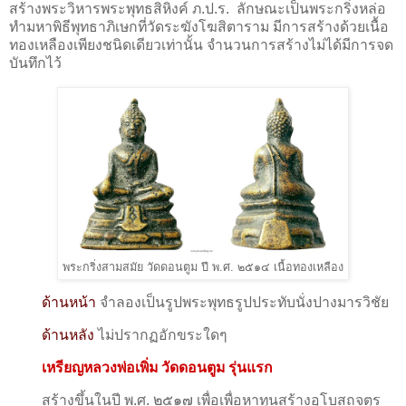
สร้างพระวิหารพระพุทธสิหิงค์ ภ.ป.ร. ลักษณะเป็นพระกริ่งหล่อ
ทํามหาพิธีพุทธาภิเษกที่วัดระฆังโฆสิตาราม มีการสร้างด้วยเนื้อ
ทองเหลืองเพียงชนิดเดียวเท่านั้น จำนวนการสร้างไม่ได้มีการจด
บันทึกไว้
พระกริ่งสามสมัย วัดดอนตูม ปี พ.ศ. ๒๕๑๔ เนื้อทองเหลือง
ด้านหน้า
จำลองเป็นรูป
พระพุทธรูปประทับนั่งปางมารวิชัย
ด้านหลัง
ไม่ปรากฏ
อักขระใดๆ
เหรียญหลวงพ่อเพิ่ม
วัดดอนตูม รุ่นแรก
สร้างขึ้นในปี พ.ศ. ๒๕๑๗ เพื่อเพื่อหาทุนสร้างอุโบสถจตุร