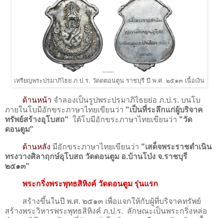
เหรียญพระปรมาภิไธย ภ.ป.ร. วัดดตอนตูน ราชบุรี ปี พ.ศ. ๒๕๑๓ เนื้อเงิน
ด้านหน้า
จำลองเป็นรูป
พระปรมาภิไธยย่อ ภ.ป.ร. บนโบ
ภายในโบมีอัก
ขระภาษาไทยเขียนว่า
"เป็นที่ระลึกแก่ผู้บริจาค
ทรัพย์สร้างอุโบสถ
"
ใต้โบ
มีอัก
ขระภาษาไทยเขียนว่า
"วัด
ดอนตูม
"
ด้านหลัง
มีอักขระภาษาไทยเขียนว่า
"เสด็จพระราชดำเนิน
ทรงวางศิลาฤกษ์อุโบสถ วัดดอนตูม อ.บ้านโป่ง จ.ราชบุรี
๒๕๑๓
"
พระกริ่งพระพุทธสิหิงค์
วัดดอนตูม รุ่นแรก
สร้างขึ้นในปี พ.ศ. ๒๕๑๓ เพื่อแจกให้กับผู้ที่บริจาคทรัพย์
สร้างพระวิหารพระพุทธสิหิงค์ ภ.ป.ร. ลักษณะเป็นพระกริ่งหล่อ