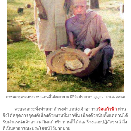
ภาพตะกรุดของหลวงพ่อแทนที่ไม่ละลาย ณ พิธีวัดปราสาทบุญญาวาส พ.ศ. ๒๕๐๖
จวบจนกระทั่งท่านมาดำรงตำแหน่งเจ้าอาวาส
วัดแก้วฟ้า
ท่าน
จึงได้หยุดการธุดงค์เนื่องด้วยงานที่มากขึ้น เนื่องด้วยนับตั้งแต่ท่านได้
รับตำแหน่งเจ้าอาวาสวัดแก้วฟ้า ท่านก็ได้ก่อสร้างและปฏิสังขรณ์ สิ่ง
ที่เป็นสาธารณะประโยชน์ไว้มากมาย