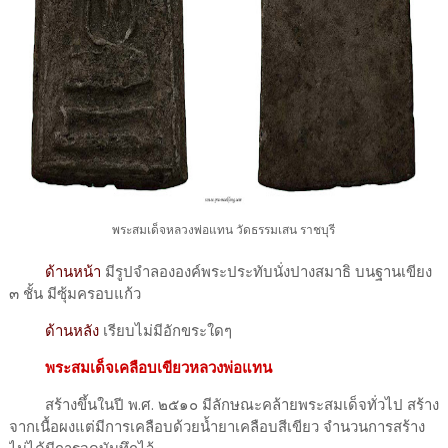
พระสมเด็จหลวงพ่อแทน วัดธรรมเสน ราชบุรี
ด้านหน้า
มีรูปจำลององค์พระประทับนั่งปางสมาธิ บนฐานเขียง
๓ ชั้น มีซุ้มครอบแก้ว
ด้านหลัง
เรียบไม่มีอักขระใดๆ
พระสมเด็จเคลือบเขียวหลวงพ่อแทน
สร้างขึ้นในปี พ.ศ. ๒๕๑๐ มีลักษณะคล้ายพระสมเด็จทั่วไป สร้าง
จากเนื้อผงแต่มีการเคลือบด้วยน้ำยาเคลือบสีเขียว จำนวนการสร้าง