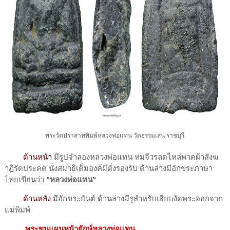
พระวัดปราสาทพิมพ์หลวงพ่อแทน วัดธรรมเสน ราชบุรี
ด้านหน้า
มีรูปจำลองหลวงพ่อแทน ห่มจีวรลดไหล่พาดผ้าสังฆ
าฎิรัดประคต นั่งสมาธิเต็มองค์มีตั่งรองรับ ด้านล่างมีอักขระภาษา
ไทยเขียนว่า
"หลวงพ่อแทน"
ด้านหลัง
มีอักขระยันต์ ด้านล่างมีรูสำหรับเสียบงัดพระออกจาก
แม่พิมพ์
พระขุนแผนหน้ายักษ์หลวงพ่อแทน