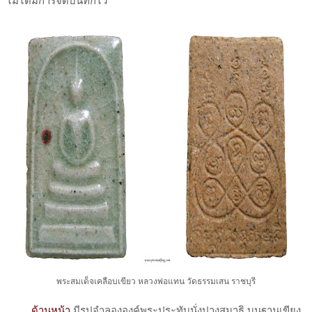
ไม่ได้มีการจดบันทึกไว้
พระสมเด็จเคลือบเขียว หลวงพ่อแทน วัดธรรมเสน ราชบุรี
ด้านหน้า
มีรูปจำลององค์พระประทับนั่งปางสมาธิ บนฐานเขียง