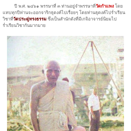
ปี พ.ศ. ๒๔๖๑ พรรษาที่ ๓ ท่านอยู่จำพรรษาที่
วัดกำแพง
โดย
แทบทุกปีท่านจะออกจาริกธุดงค์ไปเรื่อยๆ โดยท่านธุดงค์ไปร่ำเรียน
วิชาที่
วัดประดู่ทรงธรรม
ซึ่งเป็นสำนักดังที่มีเกจิอาจารย์นิยมไป
ร่ำเรียนวิชากันมากมาย