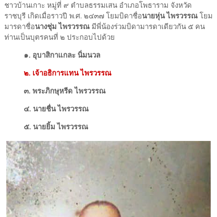
ชาวบ้านเกาะ หมู่ที่ ๙ ตำบลธรรมเสน อำเภอโพธาราม จังหวัด
ราชบุรี เกิดเมื่อราวปี พ.ศ. ๒๔๓๗ โยมบิดาชื่อ
นายหุ่น ไพรวรรณ
โยม
มารดาชื่อ
นางชุ่ม ไพรวรรณ
มีพี่น้องร่วมบิดามารดาเดียวกัน ๕ คน
ท่านเป็นบุตรคนที่ ๒ ประกอบไปด้วย
๑. อุบาสิกาแกละ นิ่มนวล
๒. เจ้าอธิการแทน ไพรวรรณ
๓. พระภิกษุหรีด ไพรวรรณ
๔. นายชื่น ไพรวรรณ
๕. นายยิ้ม ไพรวรรณ