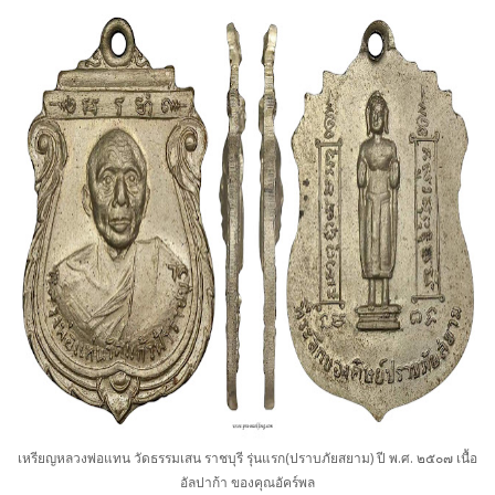
เหรียญหลวงพ่อแทน วัดธรรมเสน ราชบุรี รุ่นแรก(ปราบภัยสยาม) ปี พ.ศ. ๒๕๐๗ เนื้อ
อัลปาก้า ของคุณอัคร์พล