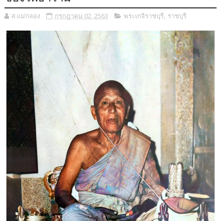
ส.แม่กลอง
กรกฎาคม 02, 2563
พระเกจิราชบุรี
,
ราชบุรี