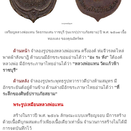
เหรียญหลวงพ่อแทน วัดธรรมเสน ราชบุรี รุ่นแรก(ปราบภัยสยาม) ปี พ.ศ. ๒๕๐๗ เนื้อ
ทองแดง ของคุณอัคร์พล
ด้านหน้า
จำลองรูปของหลวงพ่อแทน ครึ่งองค์ ห่มจีวรลดไหล่
พาดผ้าสังฆาฎิ ด้านบนมีอักขระขอมอ่านได้ว่า
"อะ ระ หัง"
ใต้องค์
หลวงพ่อ มีอักขระภาษาไทยอ่านได้ว่า
"หลวงพ่อแทน วัดแก้วฟ้า
ราชบุรี"
ด้านหลัง
จำลองรูปพระพุทธรูปทวาราวดีปางห้ามสมุทร มี
อักขระยันต์อยู่ด้านข้าง ด้านล่างมีอักขระภาษาไทยอ่านได้ว่า
"ที่
ระลึกของศิษย์ปราบภัยสยาม"
พระรูปเหมือนหลวงพ่อแทน
สร้างในราวปี พ.ศ. ๒๕๐๖ ลักษณะแบบเหรียญจอบ มีการสร้าง
ด้วยเนื้อดีบุกผสมตะกั่วเพียงเนื้อเดียวเท่านั้น จำนวนการสร้างไม่ได้มี
การจดบันทึกไว้