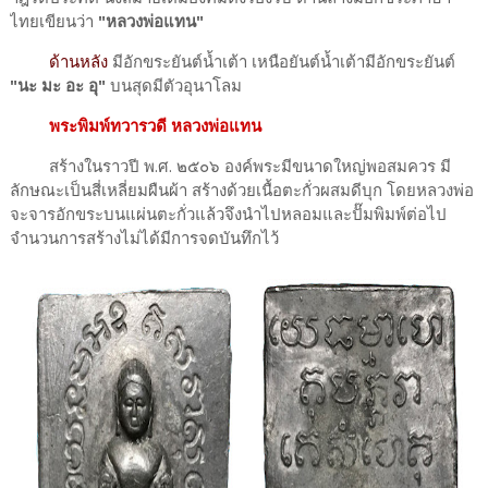
ไทยเขียนว่า
"หลวงพ่อแทน"
ด้านหลัง
มีอักขระยันต์น้ำเต้า เหนือยันต์น้ำเต้ามีอักขระยันต์
"นะ มะ อะ อุ"
บนสุดมีตัวอุนาโลม
พระพิมพ์ทวารวดี หลวงพ่อแทน
สร้างในราวปี พ.ศ. ๒๕๐๖ องค์พระมีขนาดใหญ่พอสมควร มี
ลักษณะเป็นสี่เหลี่ยมผืนผ้า สร้างด้วยเนื้อตะกั่วผสมดีบุก โดยหลวงพ่อ
จะจารอักขระบนแผ่นตะกั่วแล้วจึงนำไปหลอมและปั๊มพิมพ์ต่อไป
จำนวนการสร้างไม่ได้มีการจดบันทึกไว้