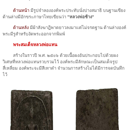
ด้านหน้า
มีรูปจำลององค์พระประทับนั่งปางสมาธิ บนฐานเขียง
ด้านล่างมีอักขระภาษาไทยเขียนว่า
"หลวงพ่อช้าง"
ด้านหลัง
มีผ้าสังฆาฎิพาดยาวลงมาแต่ไม่จรดฐาน ด้านล่างองค์
พระมีรูสำหรับงัดพระออกจากพิมพ์
พระสมเด็จหลวงพ่อแทน
สร้างในราวปี พ.ศ. ๒๕๐๖ ด้วยเนื้อผงอันประกอบไปด้วยผง
วิเศษที่หลวงพ่อแทนรวบรวมไว้ องค์พระมีลักษณะเป็นสมเด็จรูป
สี่เหลี่ยม องค์พระจะมีสีเทาดำ จำนวนการสร้างไม่ได้มีการจดบันทึก
ไว้