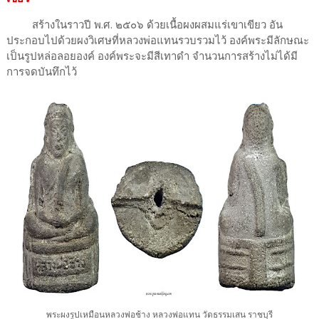
สร้างในราวปี พ.ศ. ๒๕๐๖ ด้วยเนื้อผงผสมแร่เขาเขียว อัน
ประกอบไปด้วยผงวิเศษที่หลวงพ่อแทนรวบรวมไว้ องค์พระมีลักษณะ
เป็นรูปหล่อลอยองค์ องค์พระจะมีสีเทาดำ จำนวนการสร้างไม่ได้มี
การจดบันทึกไว้
พระผงรูปเหมือนหลวงพ่อช้าง หลวงพ่อแทน วัดธรรมเสน ราชบุรี