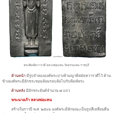
พระพิมพ์ทวารวดี หลวงพ่อแทน วัดธรรมเสน ราชบุรี
ด้านหน้า
มีรูปจำลององค์พระปางห้ามญาติสมัยทวารวดีไว้ ด้าน
ข้างองค์พระมีอักขระขอมล้อมรอบล้อไปกับพิมพ์พระ
ด้านหลัง
มีอักขระยันต์จำนวน ๗ แถว
พระนางเก้า หลวงพ่อแทน
สร้างในราวปี พ.ศ. ๒๕๐๖ องค์พระมีลักษณะเป็นรูปสี่เหลี่ยมผืน