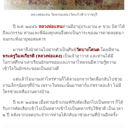
หลวงพ่อแทน วัดธรรมเสน (วัดแก้วฟ้า) ราชบุรี
ปี พ.ศ. ๒๔๔๖
หลวงพ่อแทน
ท่านมีอายุประมาณ ๙ ขวบ บิดาได้
ถึงแก่กรรม ท่านและพี่น้องทุกคนจึงตกเป็นภาระของมารดาตลอดมา
จนกระทั่งอายุพอสมควร
มารดาจึงนำท่านไปฝากตัวเป็นศิษย์
วัดบางโตนด
โดยมีท่าน
พระครูวิมลเกียรติ (หลวงพ่อแดง)
เป็นเจ้าอาวาส และท่านได้มี
โอกาสศึกษาเล่าเรียนอักษรขอมและภาษาไทยจนมีความรู้ความ
เข้าใจในอักขระขอมเป็นอย่างดี
แต่แล้วไม่นานเท่าไหร่ท่านก็ได้ลาออกจากวัดเพื่อกลับไปช่วย
งานเล็กๆน้อยๆที่บ้าน เพราะในขณะนั้นมารดาก็แก่ชราลงแล้ว ไม่มี
ใครช่วยเหลืองานทางบ้าน
ปี พ.ศ. ๒๔๕๗ เมื่อท่านเข้าเกณฑ์รับคัดเลือกไปเป็นทหาร ก็ได้
รับการคัดเลือกเข้าไปเป็นทหารเข้าไปเป็นทหารรับใช้ชาติ เป็นเวลา
๒ ปี หลังจากปลดประจำการท่านได้กลับมาช่วยงานที่บ้านอีกครั้ง