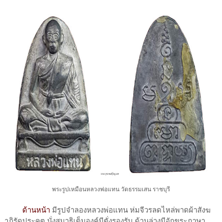
พระรูปเหมือนหลวงพ่อแทน วัดธรรมเสน ราชบุรี
ด้านหน้า
มีรูปจำลองหลวงพ่อแทน ห่มจีวรลดไหล่พาดผ้าสังฆ
าฎิรัดประคต นั่งสมาธิเต็มองค์มีตั่งรองรับ ด้านล่างมีอักขระภาษา