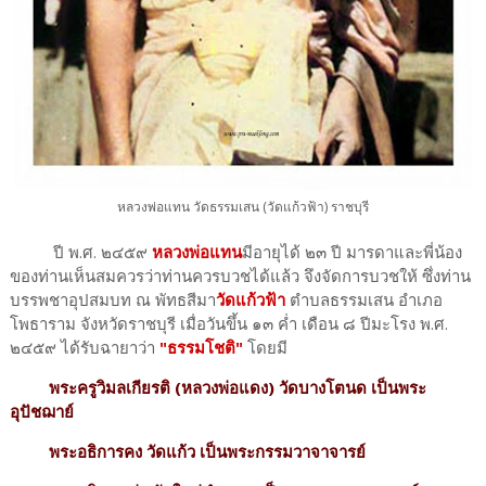
หลวงพ่อแทน วัดธรรมเสน (วัดแก้วฟ้า) ราชบุรี
ปี พ.ศ. ๒๔๕๙
หลวงพ่อแทน
มีอายุได้ ๒๓ ปี มารดาและพี่น้อง
ของท่านเห็นสมควรว่าท่านควรบวชได้แล้ว จึงจัดการบวชให้ ซึ่งท่าน
บรรพชาอุปสมบท ณ พัทธสีมา
วัดแก้วฟ้า
ตำบลธรรมเสน อำเภอ
โพธาราม จังหวัดราชบุรี เมื่อวันขึ้น ๑๓ ค่ำ เดือน ๘ ปีมะโรง พ.ศ.
๒๔๕๙ ได้รับฉายาว่า
"ธรรมโชติ"
โดยมี
พระครูวิมลเกียรติ (หลวงพ่อแดง) วัดบางโตนด เป็นพระ
อุปัชฌาย์
พระอธิการคง วัดแก้ว เป็นพระกรรมวาจาจารย์