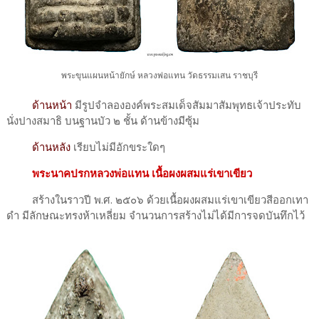
พระขุนแผนหน้ายักษ์ หลวงพ่อแทน วัดธรรมเสน ราชบุรี
ด้านหน้า
มีรูปจำลององค์พระสมเด็จสัมมาสัมพุทธเจ้าประทับ
นั่งปางสมาธิ บนฐานบัว ๒ ชั้น ด้านข้างมีซุ้ม
ด้านหลัง
เรียบไม่มีอักขระใดๆ
พระนาคปรกหลวงพ่อแทน เนื้อผงผสมแร่เขาเขียว
สร้างในราวปี พ.ศ. ๒๕๐๖ ด้วยเนื้อผงผสมแร่เขาเขียวสีออกเทา
ดำ มีลักษณะทรงห้าเหลี่ยม จำนวนการสร้างไม่ได้มีการจดบันทึกไว้