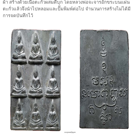
ผ้า สร้างด้วยเนื้อตะกั่วผสมดีบุก โดยหลวงพ่อจะจารอักขระบนแผ่น
ตะกั่วแล้วจึงนำไปหลอมและปั๊มพิมพ์ต่อไป จำนวนการสร้างไม่ได้มี
การจดบันทึกไว้