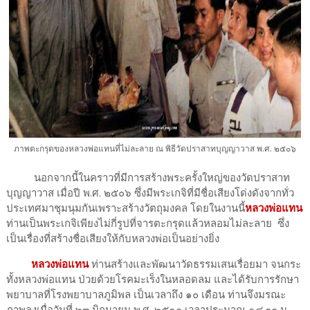
ภาพตะกรุดของหลวงพ่อแทนที่ไม่ละลาย ณ พิธีวัดปราสาทบุญญาวาส พ.ศ. ๒๕๐๖
นอกจากนี้ในคราวที่มีการสร้างพระครั้งใหญ่ของวัดปราสาท
บุญญาวาส เมื่อปี พ.ศ. ๒๕๐๖ ซึ่งมีพระเกจิที่มีชื่อเสียงโด่งดังจากทั่ว
ประเทศมาชุมนุมกันเพราะสร้างวัตถุมงคล โดยในงานนี้
หลวงพ่อแทน
ท่านเป็นพระเกจิเพียงไม่กี่รูปที่จารตะกรุดแล้วหลอมไม่ละลาย ซึ่ง
เป็นเรื่องที่สร้างชื่อเสียงให้กับหลวงพ่อเป็นอย่างยิ่ง
หลวงพ่อแทน
ท่านสร้างและพัฒนาวัดธรรมเสนเรื่อยมา จนกระ
ทั้งหลวงพ่อแทน ป่วยด้วยโรคมะเร็งในหลอดลม และได้รับการรักษา
พยาบาลที่โรงพยาบาลภูมิพล เป็นเวลาถึง ๑๐ เดือน ท่านจึงมรณะ
ภาพลงเมื่อวันที่ ๒๓ มิถุนายน พ.ศ. ๒๕๑๐ เวลาประมาณ ๑๔.๐๐ น.