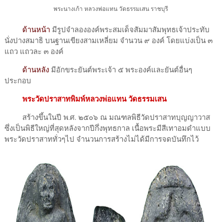
พระนางเก้า หลวงพ่อแทน วัดธรรมเสน ราชบุรี
ด้านหน้า
มีรูปจำลององค์พระสมเด็จสัมมาสัมพุทธเจ้าประทับ
นั่งปางสมาธิ บนฐานเขียงสามเหลี่ยม จำนวน ๙ องค์ โดยแบ่งเป็น ๓
แถว แถวละ ๓ องค์
ด้านหลัง
มีอักขระยันต์พระเจ้า ๕ พระองค์และยันต์อื่นๆ
ประกอบ
พระวัดปราสาทพิมพ์หลวงพ่อแทน วัดธรรมเสน
สร้างขึ้นในปี พ.ศ. ๒๕๐๖ ณ มณฑลพิธีวัดปราสาทบุญญาวาส
ซึ่งเป็นพิธีใหญ่ที่สุดหลังจากปีกึ่งพุทธกาล เนื้อพระมีสีเทาอมดำแบบ
พระวัดปราสาททั่วๆไป จำนวนการสร้างไม่ได้มีการจดบันทึกไว้