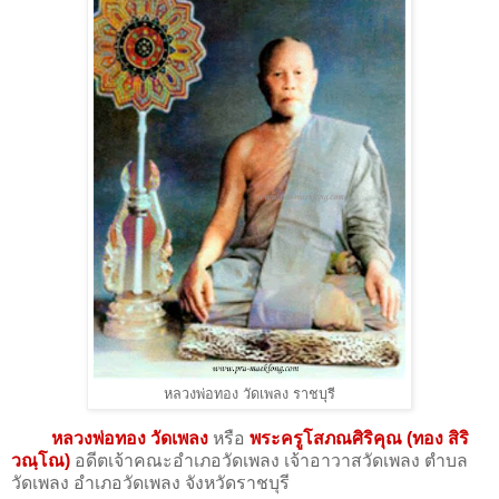
หลวงพ่อทอง วัดเพลง ราชบุรี
หลวงพ่อทอง วัดเพลง
หรือ
พระครูโสภณศิริคุณ (ทอง สิริ
วณฺโณ)
อดีตเจ้าคณะอําเภอวัดเพลง เจ้าอาวาสวัดเพลง ตำบล
วัดเพลง อำเภอวัดเพลง จังหวัดราชบุรี