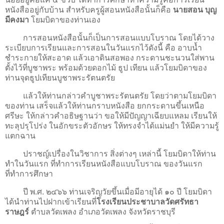
หนังสืออยู่กับบ้าน สำหรับครูผู้สอนหนังสือนั้นก็คือ
นายสอน บุญ
มีคงมา
โยมบิดาของท่านเอง
การสอนหนังสือนั้นก็เป็นการสอนแบบโบราณ โดยได้วาง
ระเบียบการเรียนและการสอนในวันแรกไว้ดังนี้ คือ อาบน้ำ
ชำระกายให้สะอาด แล้วเอาดินสอพอง กระดานชะนวนใส่พาน
ตั้งไว้ที่บูชาพระ พร้อมด้วยดอกไม้ ธูป เทียน แล้วโยมบิดาของ
ท่านจุดธูปเทียนบูชาพระรัตนตรัย
แล้วให้ท่านกล่าวคำบูชาพระรัตนตรัย โดยว่าตามโยมบิดา
ของท่าน เสร็จแล้วให้ท่านกราบหนังสือ ยกกระดานขึ้นเหนือ
ศรีษะ ให้กล่าวคำอธิษฐานว่า ขอให้มีปัญญาเฉียบแหลม เรียนให้
ทะลุปรุโปร่ง ในอักขระตัวอักษร ให้ทรงจำได้แม่นยำ ให้มีความรู้
แตกฉาน
ปราชญ์เปรื่องในวิชาการ สิ่งต่างๆ เหล่านี้ โยมบิดาให้ท่าน
ทำในวันแรก ที่ทำการเรียนหนังสือแบบโบราณ ของวันแรก
ที่ทำการศึกษา
ปี พ.ศ. ๒๔๖๖ ท่านเจริญวัยขึ้นเมื่อมีอายุได้ ๑๐ ปี โยมบิดา
ได้นำท่านไปฝากเข้าเรียนที่
โรงเรียนประชาบาลวัดศรัทธา
ราษฎร์
ตำบลวัดเพลง อำเภอวัดเพลง จังหวัดราชบุรี