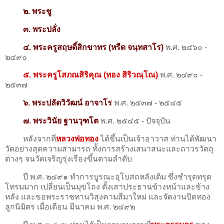
๒. พระชู
๓. พระปลั่ง
๔. พระครูสฤษดิ์สิกขาทร (หรีด จนฺทสาโร)
พ.ศ. ๒๔๖๐ -
๒๔๙๐
๕. พระครูโสภณสิริคุณ (ทอง สิริวณฺโณ)
พ.ศ. ๒๔๙๐ -
๒๕๓๗
๖. พระปลัดวิวัฒน์ อาจาโร
พ.ศ. ๒๕๓๗ - ๒๕๔๕
๗. พระวินัย ฐานวุฑโต
พ.ศ. ๒๕๔๕ - ปัจจุบัน
หลังจากที่
หลวงพ่อทอง
ได้ขึ้นเป็นเจ้าอาวาส ท่านได้พัฒนา
วัดอย่างสุดความสามารถ ทั้งการสร้างเสนาสนะและถาวรวัตถุ
ต่างๆ จนวัดเจริญรุ่งเรืองขึ้นตามลำดับ
ปี พ.ศ. ๒๔๙๑ ทำการบูรณะอุโบสถหลังเดิม ซึ่งชำรุดทรุด
โทรมมาก เปลี่ยนเป็นมุขโถง ตั้งเสาประธานข้างหน้าและข้าง
หลัง และขอพระราชทานวิสุงคามสีมาใหม่ และจัดงานปิดทอง
ลูกนิมิตร เมื่อเดือน มีนาคม พ.ศ. ๒๔๙๒