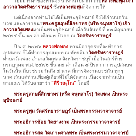
โยมมารดาของท่านจึง นำท่านไปฝากไว้กับ
หลวงพ่อพุ่ม เจ้า
อาวาสวัดศรัทธาราษฎร์
ซึ่ง
หลวงพ่อพุ่ม
ก็จัดการให้
แต่เนื่องจากท่านไม่ได้เป็นพระอุปัชฌาย์ จึงได้กำหนดวัน
บวช และอาราธนา
พระครูสฤษดิ์สิกขาทร (หรีด จนฺทสาโร) เจ้า
อาวาสวัดเพลง
มาเป็นพระอุปัชฌาย์ เมื่อวันจันทร์ ที่ ๑๓ มิถุนายน
๒๔๗๕ ขึ้น ๑๐ ค่ํา เดือน ๗ ปีวอก ณ
วัดศรัทธาราษฎร์
ปี พ.ศ. ๒๔๗๖
หลวงพ่อทอง
ท่านมีอายุครบที่จะทําการ
อุปสมบท ก็ได้ทําการอุปสมบท ณ พัทธสีมา
วัดศรัทธาราษฎร์
ตำบลวัดเพลง อำเภอวัดเพลง จังหวัดราชบุรี เมื่อวันศุกร์ที่ ๗
กรกฎาคม พ.ศ. ๒๔๗๖ ขึ้น ๑๕ ค่ํา เดือน ๘ ปีระกา การอุปสมบท
ในวันนั้น มีบวชรวมกันถึง ๕ นาค มีการจัดงานบวชกัน ทุกๆ
นาค เว้นแต่ท่านเพียงผู้เดียวที่ไม่ได้จัดงาน เนื่องจากท่านเป็น
สามเณร ได้รับฉายาว่า
"สิริวณฺโณ"
โดยมี
พระครูสฤษดิ์สิกขาทร (หรีด จนฺทสาโร) วัดเพลง เป็นพระ
อุปัชฌาย์
พระครูพุ่ม วัดศรัทธาราษฎร์ เป็นพระกรรมวาจาจารย์
พระอธิการช้อย วัดยางงาม เป็นพระกรรมวาจาจารย์
พระอธิการสด วัดเกาะศาลพระ เป็นพระกรรมวาจาจารย์