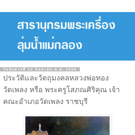
วันอังคารที่ 23 กันยายน พ.ศ. 2568
ประวัติและวัตถุมงคลหลวงพ่อทอง
วัดเพลง หรือ พระครูโสภณศิริคุณ เจ้า
คณะอําเภอวัดเพลง ราชบุรี