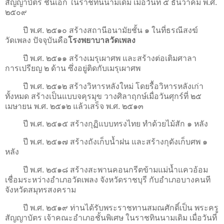
สัญญาบัตร ชั้นเอก ในราชทินนามเดิม เมื่อวันที่ ๕ ธันวาคม พ.ศ.
๒๕๐๙
ปี พ.ศ. ๒๕๑๐ สร้างสถานีอนามัยชั้น ๑ ในที่ธรณีสงฆ์
วัดเพลง ปัจจุบันคือ
โรงพยาบาลวัดเพลง
ปี พ.ศ. ๒๕๑๑ สร้างเมรุเผาศพ และสร้างต่อเติมศาลา
การเปรียญ ๒ ด้าน ซึ่งอยู่ติดกับเมรุเผาศพ
ปี พ.ศ. ๒๕๑๒ สร้างวิหารหลังใหม่ โดยรื้อวิหารหลังเก่า
ทั้งหมด สร้างเป็นแบบจคุรมุข วางศิลาฤกษ์เมื่อวันศุกร์ที่ ๒๕
เมษายน พ.ศ. ๒๕๑๒ แล้วเสร็จ พ.ศ. ๒๕๑๓
ปี พ.ศ. ๒๕๑๕ สร้างกุฏิแบบทรงไทย ทำด้วยไม้สัก ๑ หลัง
ปี พ.ศ. ๒๕๑๗ สร้างถังเก็บน้ำฝน และสร้างกุดังเก็บศพ ๑
หลัง
ปี พ.ศ. ๒๕๑๘ สร้างสะพานคอนกรีตข้ามแม่น้ำแควอ้อม
เชื่อมระหว่างอำเภอวัดเพลง จังหวัดราชบุรี กับอำเภอบางคนที
จังหวัดสมุทรสงคราม
ปี พ.ศ. ๒๕๑๙ ท่านได้รับพระราชทานสมณศักดิ์เป็น พระครู
สัญญาบัตร เจ้าคณะอำเภอชั้นพิเศษ ในราชทินนามเดิม เมื่อวันที่