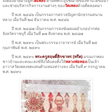
จึงต้องย้ายมาอยู่ที่
วัดเพลง
ตามที่พระอุปัชฌาย์ของท่านได้ขอมา
และช่วยบริหารกิจการงานต่างๆ ของ
วัดเพลง
ด้วยดีตลอดมา
ปี พ.ศ. ๒๔๘๖ เป็นกรรมการตรวจปัญหานักธรรมสนาม
หลวง เมื่อวันที่ ๒๘ ธันวาคม พ.ศ. ๒๔๘๖
ปี พ.ศ. ๒๔๘๗ เป็นกรรมการสงฆ์เผยแผ่อำเภอปากท่อ
จังหวัดราชบุรี เมื่อวันที่ ๑๗ สิงหาคม พ.ศ. ๒๔๘๗
ปี พ.ศ. ๒๔๙๐ เป็นพระกรรมวาจาจารย์ เมื่อวันที่ ๒๕
กุมภาพันธ์ พ.ศ. ๒๔๙๐
ปี พ.ศ. ๒๔๙๐
พระครูสฤษดิ์สิกขาทร (หรีด)
มรณภาพลง
ชาวบ้านและคณะสงฆ์จึงได้แต่งตั้งให้
หลวงพ่อทอง
เป็นเจ้า
อาวาสวัดเพลงทดแทนตำแหน่งท่ว่างลง เมื่อวันที่ ๙ กรกฎาคม
พ.ศ. ๒๔๙๐