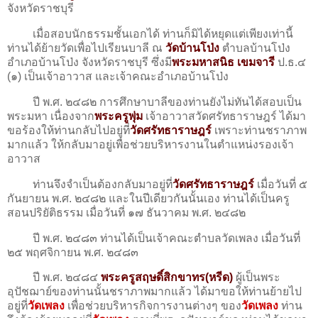
จังหวัดราชบุรี
เมื่อสอบนักธรรมชั้นเอกได้ ท่านก็มิได้หยุดแต่เพียงเท่านี้
ท่านได้ย้ายวัดเพื่อไปเรียนบาลี ณ
วัดบ้านโป่ง
ตำบลบ้านโป่ง
อำเภอบ้านโป่ง จังหวัดราชบุรี ซึ่งมี
พระมหาสนิธ เขมจารี
ป.ธ.๔
(๑) เป็นเจ้าอาวาส และเจ้าคณะอำเภอบ้านโป่ง
ปี พ.ศ. ๒๔๘๒ การศึกษาบาลีของท่านยังไม่ทันได้สอบเป็น
พระมหา เนื่องจาก
พระครูพุ่ม
เจ้าอาวาสวัดศรัทธาราษฎร์ ได้มา
ขอร้องให้ท่านกลับไปอยู่ที่
วัดศรัทธาราษฎร์
เพราะท่านชราภาพ
มากแล้ว ให้กลับมาอยู่เพื่อช่วยบริหารงานในตําแหน่งรองเจ้า
อาวาส
ท่านจึงจําเป็นต้องกลับมาอยู่ที่
วัดศรัทธาราษฎร์
เมื่อวันที่ ๕
กันยายน พ.ศ. ๒๔๘๒ และในปีเดียวกันนั้นเอง ท่านได้เป็นครู
สอนปริยัติธรรม เมื่อวันที่ ๑๗ ธันวาคม พ.ศ. ๒๔๘๒
ปี พ.ศ. ๒๔๘๓ ท่านได้เป็นเจ้าคณะตำบลวัดเพลง เมื่อวันที่
๒๕ พฤศจิกายน พ.ศ. ๒๔๘๓
ปี พ.ศ. ๒๔๘๔
พระครูสฤษดิ์สิกขาทร(หรีด)
ผู้เป็นพระ
อุปัชฌาย์ของท่านนั้นชราภาพมากแล้ว ได้มาขอให้ท่านย้ายไป
อยู่ที่
วัดเพลง
เพื่อช่วยบริหารกิจการงานต่างๆ ของ
วัดเพลง
ท่าน