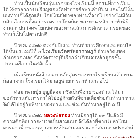
ท่านเป็นนักเรียนรุ่นแรกของโรงเรียนนี้ สถานที่การเรียน
ได้ใช้ศาลาการเปรียญของวัดทำการศึกษาเล่าเรียน และในปีนั้น
เองท่านก็ได้สูญเสีย โดยโยมบิดาของท่านที่จากไปอย่างไม่มีวัน
กลับ คือการถึงแก่กรรมของ โยมบิดาของท่าน หลังจากทำพิธี
งานฌาปนกิจศพโยมบิดาของท่านแล้ว การศึกษาเล่าเรียนของ
ท่านก็เป็นไปตามปกติ
ปี พ.ศ. ๒๔๗๐ ตรงกับปีเถาะ ท่านทําการศึกษาและสอบไล่
ได้ชั้นประถมปีที่ ๓
โรงเรียนวัดศรัทธาราษฎร์
ตำบลวัดเพลง
อำเภอวัดเพลง จังหวัดราชบุรี เรียกว่าเรียนจบหลักสูตรชั้น
ประถมศึกษาในสมัยนั้น
เมื่อเรียนหนังสือจนจบหลักสูตรของทางโรงเรียนแล้ว ท่าน
ก็ออกจาก โรงเรียนได้มาอยู่ช่วยมารดาทำนาต่อไป
ต่อมา
นายปุ๋ย บุญมีคงมา
ซึ่งเป็นพี่ชาย ของท่าน ได้มา
ขอตัวท่านกับมารดาให้ไปอยู่ด้วยกับพี่ชายเพื่อช่วยกันทำนา ท่าน
จึงได้ไปอยู่กับพี่ชายของท่าน และช่วยกันทำนาอยู่ได้ ๕ ปี
ปี พ.ศ. ๒๔๗๕
หลวงพ่อทอง
ท่านมีอายุได้ ๑๙ ปีแล้ว มี
ความคิดที่อยากจะบวชเป็นสามเณร จึงได้ลาพี่ชายไปหาโยม
มารดา เพื่อขออนุญาตบวชเป็นสามเณร และก็สมความประสงค์