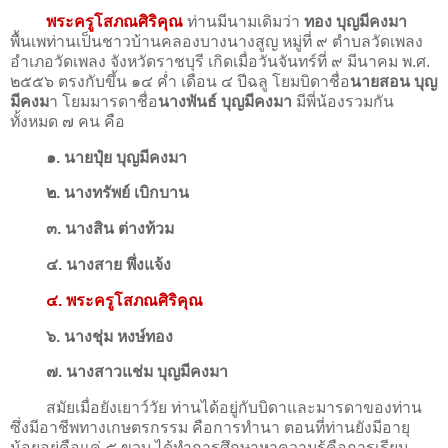
พระครูโสภณศิริคุณ
ท่านมีนามเดิมว่า
ทอง บุญมีคงมา
พื้นเพท่านเป็นชาวบ้านคลองบางนางสูญ หมู่ที่ ๙ ตำบลวัดเพลง
อำเภอวัดเพลง จังหวัดราชบุรี เกิดเมื่อวันจันทร์ที่ ๙ มีนาคม พ.ศ.
๒๕๕๖ ตรงกับขึ้น ๑๔ ค่ำ เดือน ๔ ปีฉลู โยมบิดาชื่อ
นายสอน บุญ
มีคงม
า โยมมารดาชื่อ
นางพันธ์ บุญมีคงมา
มีพี่น้องรวมกัน
ทั้งหมด ๗ คน คือ
๑. นายปุ๋ย บุญมีคงมา
๒. นางทรัพย์ เบิกบาน
๓. นางสิน ต่างท้วม
๔. นางสาย พึ่งแจ้ง
๔. พระครูโสภณศิริคุณ
๖. นางชุ่ม หงษ์ทอง
๗. นางสาวแช่ม บุญมีคงมา
สมัยเมื่อยังเยาว์วัย ท่านได้อยู่กับบิดาและมารดาของท่าน
ซึ่งมีอาชีพทางเกษตรกรรม คือการทำนา ตอนที่ท่านยังมีอายุ
น้อยอยู่คือแค่ ๕ ขวบ ได้ทำการศึกษาหาความรู้คือการเรียน