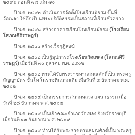
๒๔๙๖ ตอนที่ ๗๘ เล่ม ๗๐
ปี พ.ศ. ๒๔๙๗ ดำเนินการจัดตั้งโรงเรียนมัธยม ขึ้นที่
วัดเพลง ใช้ตึกเรียนพระปริยัติธรรมเป็นสถานที่เรียนชั่วคราว
ปี พ.ศ. ๒๔๙๘ สร้างอาคารเรียนโรงเรียนมัธยม
(โรงเรียน
โสภณศิริราษฏร์)
ปี พ.ศ. ๒๕๐๐ สร้างเว็จกุฏิสงฆ์
ปี พ.ศ. ๒๕๐๒ เป็นผู้อุปการะ
โรงเรียนวัดเพลง (โสภณศิริ
ราษฎร์)
เมื่อวันที่ ๓๐ ตุลาคม พ.ศ. ๒๕๐๒
ปี พ.ศ. ๒๕๐๒ ท่านได้รับพระราชทานสมณศักดิ์เป็น พระครู
สัญญาบัตร ชั้นโท ในราชทินนามเดิม เมื่อวันที่ ๕ ธันวาคม พ.ศ.
๒๕๐๒
ปี พ.ศ. ๒๕๐๕ เป็นกรรมการสนามหลวง แผนกธรรม เมื่อ
วันที่ ๒๘ ธันวาคม พ.ศ. ๒๕๐๕
ปี พ.ศ. ๒๕๐๙ เป็นเจ้าคณะอำเภอวัดเพลง จังหวัดราชบุรี
เมื่อวันที่ ๑๓ กันยายน พ.ศ. ๒๕๐๙
ปี พ.ศ. ๒๕๐๙ ท่านได้รับพระราชทานสมณศักดิ์เป็น พระครู