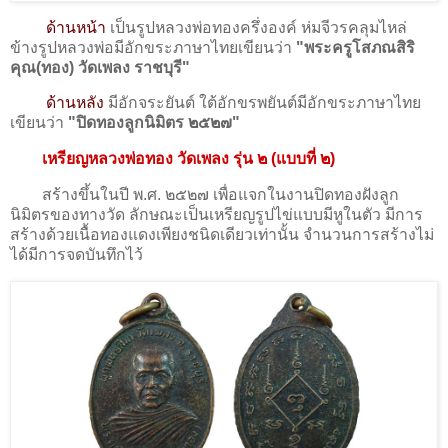
ด้านหน้า
เป็นรูปหลวงพ่อทองครึ่งองค์ ห่มจีวรคลุมไหล่
ข้างรูปหลวงพ่อมีอักขระภาษาไทยเขียนว่า
"พระครูโสภณสิริ
คุณ(ทอง) วัดเพลง ราชบุรี"
ด้านหลัง
มีอักจระยันต์ ใต้อักขรพยันต์มีอักขระภาษาไทย
เขียนว่า
"ปิดทองลูกนิมิตร ๒๕๒๗"
เหรียญหลวงพ่อทอง วัดเพลง รุ่น ๒ (แบบที่ ๒)
สร้างขึ้นในปี พ.ศ. ๒๕๒๗ เพื่อแจกในงานปิดทองฝังลูก
นิมิตรของทางวัด ลักษณะเป็นเหรียญรูปไข่แบบมีหูในตัว มีการ
สร้างด้วยเนื้อทองแดงเพียงชนิดเดียวเท่านั้น จำนวนการสร้างไม่
ได้มีการจดบันทึกไว้