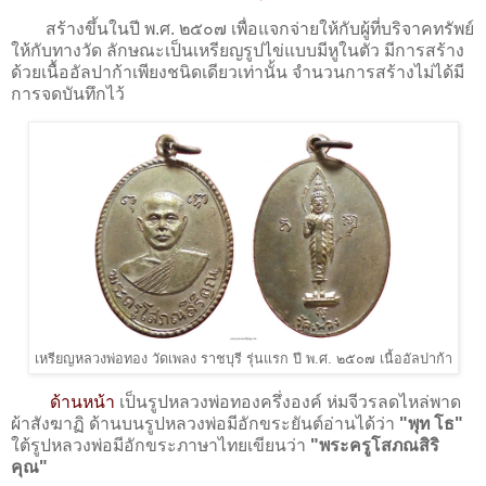
สร้างขึ้นในปี พ.ศ. ๒๕๐๗ เพื่อแจกจ่ายให้กับผู้ที่บริจาคทรัพย์
ให้กับทางวัด ลักษณะเป็นเหรียญรูปไข่แบบมีหูในตัว มีการสร้าง
ด้วยเนื้ออัลปาก้าเพียงชนิดเดียวเท่านั้น จำนวนการสร้างไม่ได้มี
การจดบันทึกไว้
เหรียญหลวงพ่อทอง วัดเพลง ราชบุรี รุ่นแรก ปี พ.ศ. ๒๕๐๗ เนื้ออัลปาก้า
ด้านหน้า
เป็นรูปหลวงพ่อทองครึ่งองค์ ห่มจีวรลดไหล่พาด
ผ้าสังฆาฏิ ด้านบนรูปหลวงพ่อมีอักขระยันต์อ่านได้ว่า
"พุท โธ"
ใต้รูปหลวงพ่อมีอักขระภาษาไทยเขียนว่า
"พระครูโสภณสิริ
คุณ"