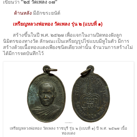
เขียนว่า
"๒๕ วัดเพลง ๐๗"
ด้านหลัง
มีอักขระยนัต์
เหรียญหลวงพ่อทอง วัดเพลง รุ่น ๒ (แบบที่ ๑)
สร้างขึ้นในปี พ.ศ. ๒๕๒๗ เพื่อแจกในงานปิดทองฝังลูก
นิมิตรของทางวัด ลักษณะเป็นเหรียญรูปไข่แบบมีหูในตัว มีการ
สร้างด้วยเนื้อทองแดงเพียงชนิดเดียวเท่านั้น จำนวนการสร้างไม่
ได้มีการจดบันทึกไว้
เหรียญหลวงพ่อทอง วัดเพลง ราชบุรี รุ่น ๒ (แบบที่ ๑) ปี พ.ศ. ๒๕๒๗ เนื้อ
ทองแดง