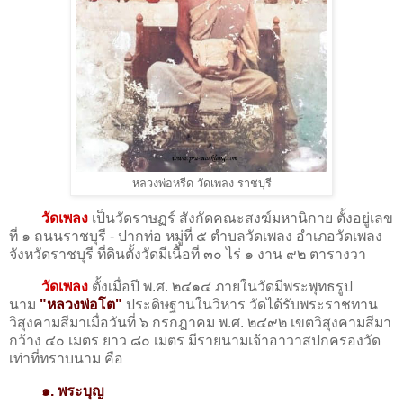
หลวงพ่อหรีด วัดเพลง ราชบุรี
วัดเพลง
เป็นวัดราษฏร์ สังกัดคณะสงฆ์มหานิกาย ตั้งอยู่เลข
ที่ ๑ ถนนราชบุรี - ปากท่อ หมู่ที่ ๕ ตำบลวัดเพลง อำเภอวัดเพลง
จังหวัดราชบุรี ที่ดินตั้งวัดมีเนื้อที่ ๓๐ ไร่ ๑ งาน ๙๒ ตารางวา
วัดเพลง
ตั้งเมื่อปี พ.ศ. ๒๔๑๔ ภายในวัดมีพระพุทธรูป
นาม
"หลวงพ่อโต"
ประดิษฐานในวิหาร วัดได้รับพระราชทาน
วิสุงคามสีมาเมื่อวันที่ ๖ กรกฎาคม พ.ศ. ๒๔๙๒ เขตวิสุงคามสีมา
กว้าง ๔๐ เมตร ยาว ๘๐ เมตร มีรายนามเจ้าอาวาสปกครองวัด
เท่าที่ทราบนาม คือ
๑. พระบุญ