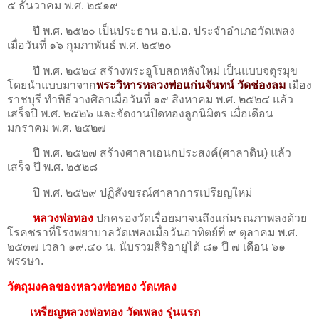
๕ ธันวาคม พ.ศ. ๒๕๑๙
ปี พ.ศ. ๒๕๒๐ เป็นประธาน อ.ป.อ. ประจำอำเภอวัดเพลง
เมื่อวันที่ ๑๖ กุมภาพันธ์ พ.ศ. ๒๕๒๐
ปี พ.ศ. ๒๕๒๔ สร้างพระอูโบสถหลังใหม่ เป็นแบบจตุรมุข
โดยนำแบบมาจาก
พระวิหารหลวงพ่อแก่นจันทน์ วัดช่องลม
เมือง
ราชบุรี ทำพิธีวางศิลาเมื่อวันที่ ๑๙ สิงหาคม พ.ศ. ๒๕๒๔ แล้ว
เสร็จปี พ.ศ. ๒๕๒๖ และจัดงานปิดทองลูกนิมิตร เมื่อเดือน
มกราคม พ.ศ. ๒๕๒๗
ปี พ.ศ. ๒๕๒๗ สร้างศาลาเอนกประสงค์(ศาลาดิน) แล้ว
เสร็จ ปี พ.ศ. ๒๕๒๘
ปี พ.ศ. ๒๕๒๙ ปฏิสังขรณ์ศาลาการเปรียญใหม่
หลวงพ่อทอง
ปกครองวัดเรื่อยมาจนถึงแก่มรณภาพลงด้วย
โรคชราที่โรงพยาบาลวัดเพลงเมื่อวันอาทิตย์ที่ ๙ ตุลาคม พ.ศ.
๒๕๓๗ เวลา ๑๙.๔๐ น. นับรวมสิริอายุได้ ๘๑ ปี ๗ เดือน ๖๑
พรรษา.
วัตถุมงคลของหลวงพ่อทอง วัดเพลง
เหรียญหลวงพ่อทอง วัดเพลง รุ่นแรก