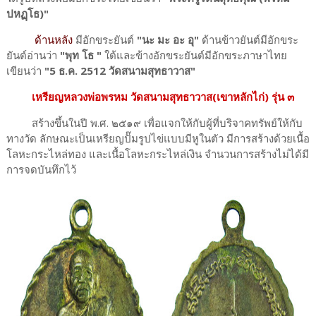
ปหฏฺโธ)"
ด้านหลัง
มีอักขระยันต์
"นะ มะ อะ อุ"
ด้านข้าวยันต์มีอักขระ
ยันต์อ่านว่า
"พุท โธ "
ใต้และข้างอักขระยันต์มีอักขระภาษาไทย
เขียนว่า
"5 ธ.ค. 2512 วัดสนามสุทธาวาส"
เหรียญหลวงพ่อพรหม วัดสนามสุทธาวาส(เขาหลักไก่) รุ่น ๓
สร้างขึ้นในปี พ.ศ. ๒๕๑๙ เพื่อแจกให้กับผู้ที่บริจาคทรัพย์ให้กับ
ทางวัด ลักษณะเป็นเหรียญปั๊มรูปไข่แบบมีหูในตัว มีการสร้างด้วยเนื้อ
โลหะกระไหล่ทอง และเนื้อโลหะกระไหล่เงิน จำนวนการสร้างไม่ได้มี
การจดบันทึกไว้