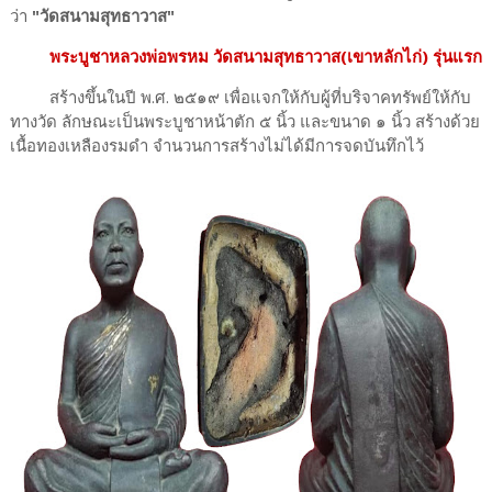
ว่า
"วัดสนามสุทธาวาส"
พระบูชาหลวงพ่อพรหม วัดสนามสุทธาวาส(เขาหลักไก่) รุ่นแรก
สร้างขึ้นในปี พ.ศ. ๒๕๑๙ เพื่อแจกให้กับผู้ที่บริจาคทรัพย์ให้กับ
ทางวัด ลักษณะเป็นพระบูชาหน้าตัก ๕ นิ้ว และขนาด ๑ นิ้ว สร้างด้วย
เนื้อทองเหลืองรมดำ จำนวนการสร้างไม่ได้มีการจดบันทึกไว้