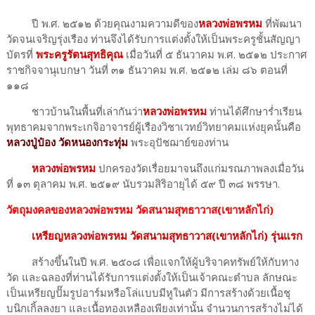
ปี พ.ศ. ๒๕๑๒ ด้วยคุณงามความดีของ
หลวงพ่อพรหม
ที่พัฒนา
วัดจนเจริญรุ่งเรือง ท่านจึงได้รับการแต่งตั้งให้เป็นพระครูชั้นสัญญา
บัตรที่
พระครูรัตนสุทธิคุณ
เมื่อวันที่ ๕ ธันวาคม พ.ศ. ๒๕๑๒ ประกาศ
ราชกิจจานุเบกษา วันที่ ๓๑ ธันวาคม พ.ศ. ๒๕๑๒ เล่ม ๘๖ ตอนที่
๑๑๘
ชาวบ้านในพื้นที่เล่ากันว่า
หลวงพ่อพรหม
ท่านได้ศึกษาร่ำเรียน
พุทธาคมจากพระเกจิอาจารย์ผู้เรืองวิชาเวทย์วิทยาคมแห่งยุคนั้นคือ
หลวงปู่ป๋อง วัดหนองกระทุ่ม
พระอุปัชฌาย์ของท่าน
หลวงพ่อพรหม
ปกครองวัดเรื่อยมาจนถึงแก่มรณภาพลงเมื่อวัน
ที่ ๑๓ ตุลาคม พ.ศ. ๒๕๑๙ นับรวมสิริอายุได้ ๕๙ ปี ๓๘ พรรษา.
วัตถุมงคลของหลวงพ่อพรหม วัดสนามสุทธาวาส(เขาหลักไก่)
เหรียญหลวงพ่อพรหม วัดสนามสุทธาวาส(เขาหลักไก่) รุ่นแรก
สร้างขึ้นในปี พ.ศ. ๒๕๐๘ เพื่อแจกให้ผู้บริจาคทรัพย์ให้กับทาง
วัด และฉลองที่ท่านได้รับการแต่งตั้งให้เป็นเจ้าคณะตำบล ลักษณะ
เป็นเหรียญปั๊มรูปอาร์มหรือโล่แบบมีหูในตัว มีการสร้างด้วยเนื้อชุ
บนิกเกิ้ลลงยา และเนื้อทองเหลืองเพียงเท่านั้น จำนวนการสร้างไม่ได้