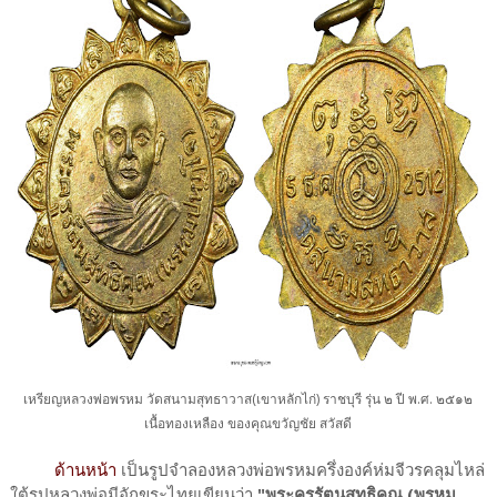
เหรียญหลวงพ่อพรหม วัดสนามสุทธาวาส(เขาหลักไก่) ราชบุรี รุ่น ๒ ปี พ.ศ. ๒๕๑๒
เนื้อทองเหลือง ของคุณขวัญชัย สวัสดี
ด้านหน้า
เป็นรูปจำลองหลวงพ่อพรหมครึ่งองค์ห่มจีวรคลุมไหล่
ใต้รูปหลวงพ่อมีอักขระไทยเขียนว่า
"พระครูรัตนสุทธิคุณ (พรหม