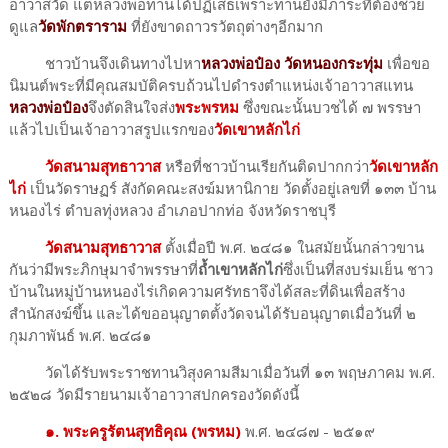
อาวาสวัด แต่หลวงพ่อท่านได้ปฏิเสธเพราะท่านยังมีภาระที่ต้องช่วย
ดูแล
วัดพักตราราม
ที่ยังขาดถาวรวัตถุต่างๆอีกมาก
ชาวบ้านจึงเดินทางไปหา
หลวงพ่อป๋อง วัดหนองกระทุ่ม
เพื่อขอ
นิมนต์พระที่มีคุณสมบัติครบถ้วนไปดำรงตำแหน่งเจ้าอาวาสแทน
หลวงพ่อป๋อง
จึงตัดสินใจส่ง
พระพรหม
ซึ่งขณะนั้นบวชได้ ๗ พรรษา
แล้วไปเป็นเจ้าอาวาสรูปแรกของ
วัดเขาหลักไก่
วัดสนามสุทธาวาส
หรือที่ชาวบ้านเรียกันติดปากกว่า
วัดเขาหลัก
ไก่
เป็นวัดราษฏร์ สังกัดคณะสงฆ์มหานิกาย วัดตั้งอยู่เลขที่ ๑๓๓ บ้าน
หนองไร่ ตำบลทุ่งหลวง อำเภอปากท่อ จังหวัดราชบุรี
วัดสนามสุทธาวาส
ตั้งเมื่อปี พ.ศ. ๒๔๘๑ ในสมัยนั้นกล่าวขาน
กันว่ามีพระภิกษุมาจำพรรษาที่
ถ้ำเขาหลักไก่
ซึ่งเป็นที่สงบร่มเย็น ชาว
บ้านในหมู่บ้านหนองไร่เกิดความศรัทธาจึงได้สละที่ดินเพื่อสร้าง
สำนักสงฆ์ขึ้น และได้ขออนุญาตตั้งวัดจนได้รับอนุญาตเมื่อวันที่ ๒
กุมภาพันธ์ พ.ศ. ๒๔๘๑
วัดได้รับพระราชทานวิสุงคามสีมาเมื่อวันที่ ๑๓ พฤษภาคม พ.ศ.
๒๕๒๘ วัดมีรายนามเจ้าอาวาสปกครองวัดดังนี้
๑. พระครูรัตนสุทธิคุณ (พรหม)
พ.ศ. ๒๔๘๗ - ๒๕๑๙