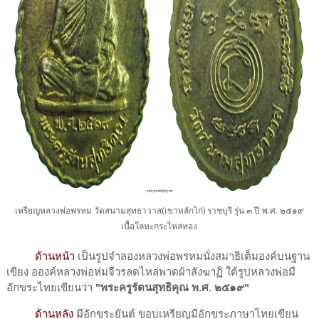
เหรียญหลวงพ่อพรหม วัดสนามสุทธาวาส(เขาหลักไก่) ราชบุรี รุ่น ๓ ปี พ.ศ. ๒๕๑๙
เนื้อโลหะกระไหล่ทอง
ด้านหน้า
เป็นรูปจำลองหลวงพ่อพรหมนั่งสมาธิเต็มองค์บนฐาน
เขียง อองค์หลวงพ่อห่มจีวรลดไหล่พาดผ้าสังฆาฏิ ใต้รูปหลวงพ่อมี
อักขระไทยเขียนว่า
"พระครูรัตนสุทธิคุณ พ.ศ. ๒๕๑๙"
ด้านหลัง
มีอักขระยันต์ ขอบเหรียญมีอักขระภาษาไทยเขียน