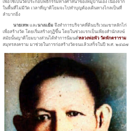
เพื่อใช้เป็นวัดประกอบพิธีกรรมทางศาสนาของหมู่บ้านเอง เนื่องจาก
ในพื้นที่ไม่มีวัด เวลาที่ญาติโยมจะไปทำบุญต้องเดินทางไกลเป็นที่
ลำบากยิ่ง
นายเทพ
และ
นางแย้ม
จึงทำการบริจาคที่ดินบริเวณเขาหลักไก่
เพื่อสร้างวัด โดยเริ่มสร้างกุฏิขึ้น โดยในช่วงแรกเป็นเพียงสำนักสงฆ์
สมัยนั้นญาติโยมบางส่วนได้ทำการนิมนต์
หลวงพ่อพัว วัดพักตราราม
สมุทรสงคราม มาช่วยในการก่อสร้างวัดจนแล้วเสร็จในปี พ.ศ. ๒๔๘๗