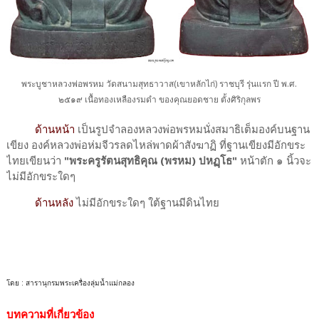
พระบูชาหลวงพ่อพรหม วัดสนามสุทธาวาส(เขาหลักไก่) ราชบุรี รุ่นแรก ปี พ.ศ.
๒๕๑๙ เนื้อทองเหลืองรมดำ ของคุณยอดชาย ตั้งศิริกุลพร
ด้านหน้า
เป็นรูปจำลองหลวงพ่อพรหมนั่งสมาธิเต็มองค์บนฐาน
เขียง องค์หลวงพ่อห่มจีวรลดไหล่พาดผ้าสังฆาฏิ ที่ฐานเขียงมีอักขระ
ไทยเขียนว่า
"พระครูรัตนสุทธิคุณ (พรหม) ปหฏฺโธ"
หน้าตัก ๑ นิ้วจะ
ไม่มีอักขระใดๆ
ด้านหลัง
ไม่มีอักขระใดๆ ใต้ฐานมีดินไทย
โดย : สารานุกรม​พระเครื่อง​ลุ่ม​น้ำแม่กลอง
บทความที่เกี่ยวข้อง