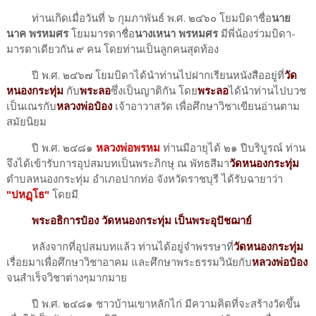
ท่านเกิดเมื่อวันที่ ๖ กุมภาพันธ์ พ.ศ. ๒๔๖๐ โยมบิดาชื่อ
นาย
นาค พรหมศร
โยมมารดาชื่อ
นางเหนา พรหมศร
มีพี่น้องร่วมบิดา-
มารดาเดียวกัน ๙ คน โดยท่านเป็นลูกคนสุดท้อง
ปี พ.ศ. ๒๔๖๗ โยมบิดาได้นำท่านไปฝากเรียนหนังสืออยู่ที่
วัด
หนองกระทุ่ม
กับ
พระลอ
ซึ่งเป็นญาติกัน โดย
พระลอ
ได้นำท่านไปบวช
เป็นเณรกับ
หลวงพ่อป๋อง
เจ้าอาวาสวัด เพื่อศึกษาวิชาเขียนอ่านตาม
สมัยนิยม
ปี พ.ศ. ๒๔๘๑
หลวงพ่อพรหม
ท่านมีอายุได้ ๒๑ ปีบริบูรณ์ ท่าน
จึงได้เข้ารับการอุปสมบทเป็นพระภิกษุ ณ พัทธสีมา
วัดหนองกระทุ่ม
ตำบลหนองกระทุ่ม อำเภอปากท่อ จังหวัดราชบุรี ได้รับฉายาว่า
"ปหฏฺโธ"
โดยมี
พระอธิการป๋อง วัดหนองกระทุ่ม เป็นพระอุปัชฌาย์
หลังจากที่อุปสมบทแล้ว ท่านได้อยู่จำพรรษาที่
วัดหนองกระทุ่ม
เรื่อยมาเพื่อศึกษาวิชาอาคม และศึกษาพระธรรมวินัยกับ
หลวงพ่อป๋อง
จนสำเร็จวิชาต่างๆมากมาย
ปี พ.ศ. ๒๔๘๑ ชาวบ้านเขาหลักไก่ มีความคิดที่จะสร้างวัดขึ้น