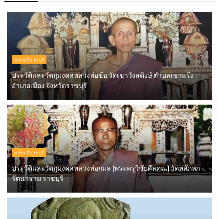
พระเกจิราชบุรี
ประวัติและวัตถุมงคลหลวงพ่อข้อ วัดเขาวังสดึงษ์ ตำบลเขาแร้ง
อำเภอเมือง จังหวัดราชบุรี
พระเกจิราชบุรี
ประวัติและวัตถุมงคลหลวงพ่อกมล (พระครูวิชัยศีลคุณ) วัดหลักหก
รัตนาราม ราชบุรี