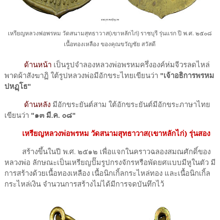
เหรียญหลวงพ่อพรหม วัดสนามสุทธาวาส(เขาหลักไก่) ราชบุรี รุ่นแรก ปี พ.ศ. ๒๕๐๘
เนื้อทองเหลือง ของคุณขวัญชัย สวัสดี
ด้านหน้า
เป็นรูปจำลองหลวงพ่อพรหมครึ่งองค์ห่มจีวรลดไหล่
พาดผ้าสังฆาฏิ ใต้รูปหลวงพ่อมีอักขระไทยเขียนว่า
"เจ้าอธิการพรหม
ปหฏฺโธ"
ด้านหลัง
มีอักขระยันต์สาม ใต้อักขระยันต์มีอักขระภาษาไทย
เขียนว่า
"๑๓ มี.ค. ๐๘"
เหรียญหลวงพ่อพรหม วัดสนามสุทธาวาส(เขาหลักไก่) รุ่นสอง
สร้างขึ้นในปี พ.ศ. ๒๕๑๒ เพื่อแจกในคราวฉลองสมณศักดิ์ของ
หลวงพ่อ ลักษณะเป็นเหรียญปั๊มรูปกรงจักรหรือพัดยศแบบมีหูในตัว มี
การสร้างด้วยเนื้อทองเหลือง เนื้อนิกเกิ้ลกระไหล่ทอง และเนื้อนิกเกิ้ล
กระไหล่เงิน จำนวนการสร้างไม่ได้มีการจดบันทึกไว้