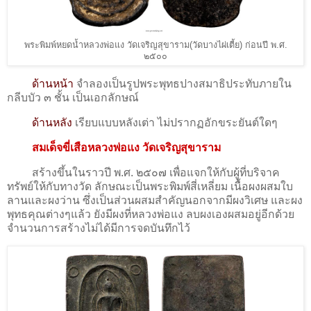
พระพิมพ์หยดน้ำหลวงพ่อแง วัดเจริญสุขาราม(วัดบางไผ่เตี้ย) ก่อนปี พ.ศ.
๒๕๐๐
ด้านหน้า
จำลองเป็นรูปพระพุทธปางสมาธิประทับภายใน
กลีบบัว ๓ ชั้น เป็นเอกลักษณ์
ด้านหลัง
เรียบแบบหลังเต่า ไม่ปรากฏอักขระยันต์ใดๆ
สมเด็จขี่เสือหลวงพ่อแง วัดเจริญสุขาราม
สร้างขึ้นในราวปี พ.ศ. ๒๕๐๗ เพื่อแจกให้กับผู้ที่บริจาค
ทรัพย์ให้กับทางวัด ลักษณะเป็นพระพิมพ์สี่เหลี่ยม เนื้อผงผสมใบ
ลานและผงว่าน ซึ่งเป็นส่วนผสมสำคัญนอกจากมีผงวิเศษ และผง
พุทธคุณต่างๆแล้ว ยังมีผงที่หลวงพ่อแง ลบผงเองผสมอยู่อีกด้วย
จำนวนการสร้างไม่ได้มีการจดบันทึกไว้