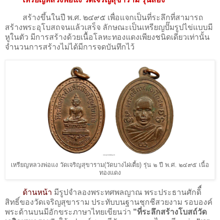
สร้างขึ้นในปี พ.ศ. ๒๔๙๕ เพื่อแจกเป็นที่ระลึกที่สามารถ
สร้างพระอุโบสถจนแล้วเสร็จ ลักษณะเป็นเหรียญปั๊มรูปไข่แบบมี
หูในตัว มีการสร้างด้วยเนื้อโลหะทองแดงเพียงชนิดเดียวเท่านั้น
จำนวนการสร้างไม่ได้มีการจดบันทึกไว้
เหรียญหลวงพ่อแง วัดเจริญสุขาราม(วัดบางไผ่เตี้ย) รุ่น ๒ ปี พ.ศ. ๒๔๙๕ เนื้อ
ทองแดง
ด้านหน้า
มีรูปจำลองพระทศพลญาณ พระประธานศักดิื์
สิทธิ์ของวัดเจริญสุขาราม ประทับบนฐานชุกชีสวยงาม รอบองค์
พระด้านบนมีอักขระภาษาไทยเขียนว่า
"ที่ระลึกสร้างโบสถ์วัด