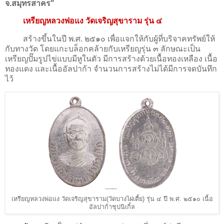
จ.สมุทรสาคร"
เหรียญหลวงพ่อแง วัดเจริญสุขาราม รุ่น ๔
สร้างขึ้นในปี พ.ศ. ๒๕๑๐ เพื่อแจกให้กับผู้ที่บริจาคทรัพย์ให้
กับทางวัด โดยแกะบล็อกคล้ายกับเหรียญรุ่น ๓ ลักษณะเป็น
เหรียญปั๊มรูปไข่แบบมีหูในตัว มีการสร้างด้วยเนื้อทองเหลือง เนื้อ
ทองแดง และเนื้ออัลปาก้า จำนวนการสร้างไม่ได้มีการจดบันทึก
ไว้
เหรียญหลวงพ่อแง วัดเจริญสุขาราม(วัดบางไผ่เตี้ย) รุ่น ๔ ปี พ.ศ. ๒๕๑๐ เนื้อ
อัลปาก้าชุปนิเกิ้ล