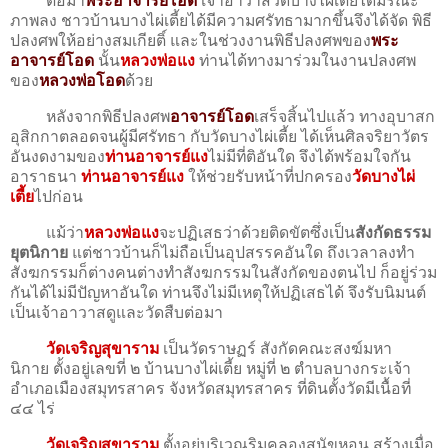
ต่อมา
พระอาจารย์โอด
เจ้าอาวาสวัดบางไผ่เตี้ยไดมรณะ
ภาพลง ชาวบ้านบางไผ่เตี้ยได้มีความศรัทธามากขึ้นจึงได้จัด พิธี
ปลงศพให้อย่างสมเกียติ์ และในช่วงงานพิธีปลงศพของ
พระ
อาจารย์โอด
นั้น
หลวงพ่อแง
ท่านได้ทางมาร่วมในงานปลงศพ
ของ
หลวงพ่อโอด
ด้วย
หลังจากพิธีปลงศพ
อาจารย์โอด
เสร็จสิ้นไปแล้ว ทางอุบาสก
อุสิกกาตลอดจนผู้มีศรัทธา กับวัดบางไผ่เตี้ย ได้เห็นศิลจริยาวัตร
อันงดงามของ
ท่านอาจารย์แง
ไม่มีที่ติอันใด จึงได้พร้อมใจกัน
อาราธนา
ท่านอาจารย์แง
ให้ช่วยรับหน้าที่ปกครอง
วัดบางไผ่
เตี้ย
ไปก่อน
แม้ว่า
หลวงพ่อแง
จะปฏิเสธว่าด้วยติดขัตซึ่งเป็น
สังกัดธรรม
ยุตนิกาย
แต่ชาวบ้านก็ไม่ถือเป็นอุปสรรคอันใด ถึงเวลาลงทำ
สังฆกรรมก็ต่างคนต่างทำสังฆกรรมในสังกัดของตนไป ก็อยู่ร่วม
กันได้ไม่มีปัญหาอันใด ท่านจึงไม่มีเหตุให้ปฏิเสธได้ จึงรับนิมนต์
เป็นเจ้าอาวาสดูและวัดสืบต่อมา
วัดเจริญสุขาราม
เป็นวัดราษฏร์ สังกัดคณะสงฆ์มหา
นิกาย ตั้งอยู่เลขที่ ๒ บ้านบางไผ่เตี้ย หมู่ที่ ๒ ตำบลบางกระเจ้า
อำเภอเมืองสมุทรสาคร จังหวัดสมุทรสาคร ที่ดินตั้งวัดมีเนื้อที่
๔๔ ไร่
วัดเจริญสุขาราม
ตั้งอยู่บริเวณริมคลองสุนัขหอน สร้างเมื่อ