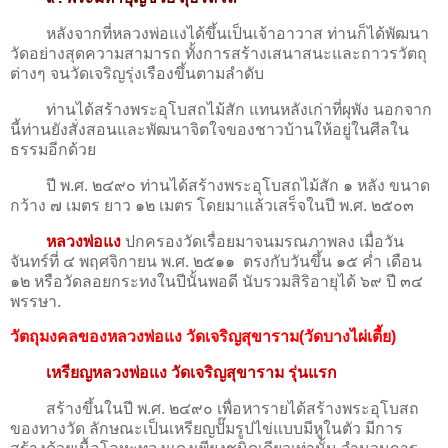
หลังจากที่หลวงพ่อแงได้ขึ้นเป็นเจ้าอาวาส ท่านก็ได้พัฒนา
วัดอย่างสุดความสามารถ ทั้งการสร้างเสนาสนะและถาวรวัตถุ
ต่างๆ จนวัดเจริญรุ่งเรืองขึ้นตามลำดับ
ท่านได้สร้างพระอุโบสถไม้สัก แทนหลังเก่าที่ผุพัง นอกจาก
นี้ท่านยังสั่งสอนและพัฒนาจิตใจของชาวบ้านให้อยู่ในศีลใน
ธรรมอีกด้วย
ปี พ.ศ. ๒๔๙๐ ท่านได้สร้างพระอุโบสถไม้สัก ๑ หลัง ขนาด
กว้าง ๗ เมตร ยาว ๑๒ เมตร โดยมาแล้วเสร็จในปี พ.ศ. ๒๕๐๓
หลวงพ่อแง
ปกครองวัดเรื่อยมาจนมรณภาพลง เมื่อวัน
จันทร์ที่ ๔ พฤศจิกายน พ.ศ. ๒๕๑๑ ตรงกับวันขึ้น ๑๕ ค่ำ เดือน
๑๒ หรือวัดลอยกระทงในปีนั้นพอดี นับรวมสิริอายุได้ ๖๙ ปี ๓๔
พรรษา.
วัตถุมงคลของหลวงพ่อแง วัดเจริญสุขาราม(วัดบางไผ่เตี้ย)
เหรียญหลวงพ่อแง วัดเจริญสุขาราม รุ่นแรก
สร้างขึ้นในปี พ.ศ. ๒๔๙๐ เพื่อหารายได้สร้างพระอุโบสถ
ของทางวัด ลักษณะเป็นเหรียญปั๊มรูปไข่แบบมีหูในตัว มีการ