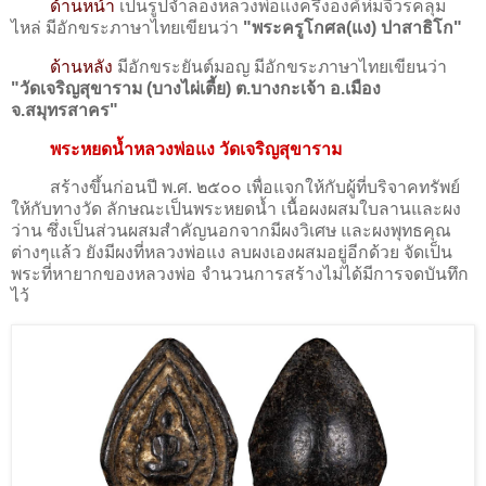
ด้านหน้า
เป็นรูปจำลองหลวงพ่อแงครึ่งองค์ห่มจีวรคลุม
ไหล่ มีอักขระภาษาไทยเขียนว่า
"พระครูโกศล(แง) ปาสาธิโก"
ด้านหลัง
มีอักขระยันต์มอญ มีอักขระภาษาไทยเขียนว่า
"วัดเจริญสุขาราม (บางไผ่เตี้ย)​ ต.บางกะเจ้า อ.เมือง
จ.สมุทรสาคร"
พระหยดน้ำหลวงพ่อแง วัดเจริญสุขาราม
สร้างขึ้นก่อนปี พ.ศ. ๒๕๐๐ เพื่อแจกให้กับผู้ที่บริจาคทรัพย์
ให้กับทางวัด ลักษณะเป็นพระหยดน้ำ เนื้อผงผสมใบลานและผง
ว่าน ซึ่งเป็นส่วนผสมสำคัญนอกจากมีผงวิเศษ และผงพุทธคุณ
ต่างๆแล้ว ยังมีผงที่หลวงพ่อแง ลบผงเองผสมอยู่อีกด้วย จัดเป็น
พระที่หายากของหลวงพ่อ จำนวนการสร้างไม่ได้มีการจดบันทึก
ไว้