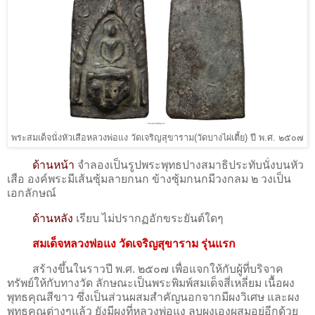
พระสมเด็จนั่งหัวเสือหลวงพ่อแง วัดเจริญสุขาราม(วัดบางไผ่เตี้ย) ปี พ.ศ. ๒๕๐๗
ด้านหน้า
จำลองเป็นรูปพระพุทธปางสมาธิประทับนั่งบนหัว
เสือ องค์พระมีเส้นซุ้มลายกนก ข้างซุ้มกนกมีวงกลม ๒ วงเป็น
เอกลักษณ์
ด้านหลัง
เรียบ ไม่ปรากฏอักขระยันต์ใดๆ
สมเด็จหลวงพ่อแง วัดเจริญสุขาราม รุ่นแรก
สร้างขึ้นในราวปี พ.ศ. ๒๕๐๗ เพื่อแจกให้กับผู้ที่บริจาค
ทรัพย์ให้กับทางวัด ลักษณะเป็นพระพิมพ์สมเด็จสี่เหลี่ยม เนื้อผง
พุทธคุณสีขาว ซึ่งเป็นส่วนผสมสำคัญนอกจากมีผงวิเศษ และผง
พุทธคุณต่างๆแล้ว ยังมีผงที่หลวงพ่อแง ลบผงเองผสมอยู่อีกด้วย