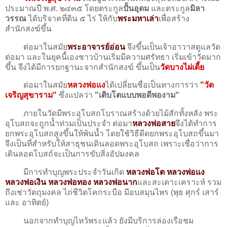
ประมาณปี พ.ศ. ๒๔๓๕ โดยตระกูล
ปั้นอุดม
และตระกูล
มิลา
วรรณ
ได้บริจาคที่ดิน ๕ ไร่ ให้กับ
พระมหาเล่า
เพื่อสร้าง
สำนักสงฆ์ขึ้น
ต่อมาในสมัย
พระอาจารย์อ่อน
จึงขึ้นเป็นเจ้าอาวาสดูแลวัด
ต่อมา และในยุคนี้เองชาวบ้านเริ่มมีความศรัทธา เริ่มเข้าวัดมาก
ขึ้น จึงได้มีการยกฐานะจากสำนักสงฆ์ ขึ้นเป็น
วัดบางไผ่เตี้ย
ต่อมาในสมัย
หลวงพ่อแง
ได้เปลี่ยนชื่อเป็นทางการว่า
"วัด
เจริญสุขาราม"
ซึ่งแปลว่า
"เติบโตแบบพอดีพองาม"
ภายในวัดมีพระอุโบสถโบราณสร้างด้วยไม้สักทั้งหลัง พระ
อุโบสถจะถูกน้ำท่วมเป็นประจำ ต่อมา
หลวงพ่อสาย
จึงได้ทำการ
ยกพระอุโบสถสูงขึ้นให้พ้นน้ำ โดยใช้วิธีดีดยกพระอุโบสถขึ้นมา
จึงเป็นที่สำหรับให้สาธุชนเดินลอดพระอุโบสถ เพราะเชื่อว่าการ
เดินลอดโบสถ์จะเป็นการขับสิ่งอัปมงคล
มีการทำบุญพระประจำวันเกิด
หลวงพ่อโต หลวงพ่อแง
หลวงพ่อเงิน หลวงพ่อทอง หลวงพ่อนาก
และสะเดาะเคราะห์ รวม
ถึงเช่าวัตถุมงคล ไถ่ชีวิตโคกระบือ มีอบสมุนไพร (พุธ ศุกร์ เสาร์
และ อาทิตย์)
นอกจากทำบุญไหว้พระแล้ว ยังมีบริการล่องเรือชม