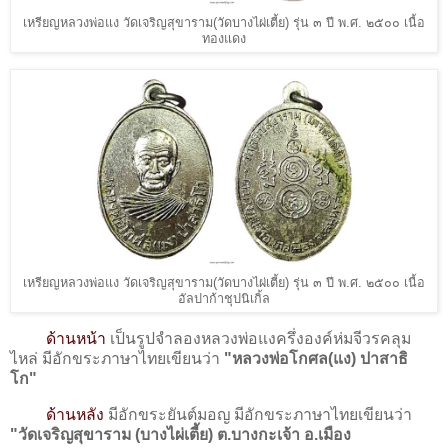
เหรียญหลวงพ่อแง วัดเจริญสุขาราม(วัดบางไผ่เตี้ย) รุ่น ๓ ปี พ.ศ. ๒๕๐๐ เนื้อ
ทองแดง
เหรียญหลวงพ่อแง วัดเจริญสุขาราม(วัดบางไผ่เตี้ย) รุ่น ๓ ปี พ.ศ. ๒๕๐๐ เนื้อ
อัลปาก้าชุปนิเกิ้ล
ด้านหน้า
เป็นรูปจำลองหลวงพ่อแงครึ่งองค์ห่มจีวรคลุม
ไหล่ มีอักขระภาษาไทยเขียนว่า
"หลวงพ่อโกศล(แง) ปาสาธิ
โก"
ด้านหลัง
มีอักขระยันต์มอญ มีอักขระภาษาไทยเขียนว่า
"วัดเจริญสุขาราม (บางไผ่เตี้ย)​ ต.บางกะเจ้า อ.เมือง