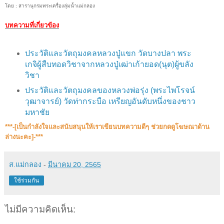
โดย : สารานุกรมพระเครื่องลุ่มน้ำแม่กลอง
บทความที่เกี่ยวข้อง
ประวัติและวัตถุมงคลหลวงปู่แขก วัดบางปลา พระ
เกจิผู้สืบทอดวิชาจากหลวงปู่เฒ่าเก้ายอด(นุต)ผู้ขลัง
วิชา
ประวัติและวัตถุมงคลของ​หลวงพ่อ​รุ่ง​ (พระไพโรจน์
วุฒาจารย์) วัดท่ากระบือ เหรียญอันดับหนึ่งของชาว
มหาชัย
***-[เป็นกำลังใจและสนับสนุน​ให้เราเขียนบทความดีๆ ช่วยกดดูโฆษณาด้าน
ล่างนะคะ]-***
ส.แม่กลอง
-
มีนาคม 20, 2565
ใช้ร่วมกัน
ไม่มีความคิดเห็น: