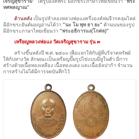
เจริญสุขาราม"
ใต้รูปองค์พระ มีอักขระภาษาไทยเขียนว่า
"พระ
ทศพลญาณ"
ด้านหลัง
เป็นรูปจำลองหลวงพ่อแงครึ่งองค์ห่มจีวรคลุมไหล่
มีอักขระยันต์มอญอ่านได้ว่า
"นะ โม พุท ธา ยะ"
ด้านบนของรูป
มีอักขระภาษาไทยเขียนว่า
"พระอธิการแง(โกศล)"
เหรียญหลวงพ่อแง วัดเจริญสุขาราม รุ่น ๓
สร้างขึ้นหลังปี พ.ศ. ๒๕๐๐ เพื่อแจกให้กับผู้ที่บริจาคทรัพย์
ให้ก้บทางวัด ลักษณะเป็นเหรียญปั๊มรูปไข่แบบมีหูในตัว มีการ
สร้างด้วยเนื้อทองเหลือง เนื้อทองแดง และเนื้ออัลปาก้า จำนวน
การสร้างไม่ได้มีการจดบันทึกไว้