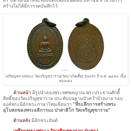
สร้างด้วยเนื้อโลหะทองแดงเพียงชนิดเดียวเท่านั้น จำนวนการ
สร้างไม่ได้มีการจดบันทึกไว้
เหรียญหลวงพ่อแง วัดเจริญสุขาราม(วัดบางไผ่เตี้ย) รุ่นแรก ปี พ.ศ. ๒๔๙๐ เนื้อ
ทองแดง
ด้านหน้า
มีรูปจำลองพระทศพลญาณ พระประธานศักดิื์
สิทธิ์ของวัดเจริญสุขาราม ประทับบนฐานบัวคว่ำบัวหงาย รอบ
องค์พระมีอักขระภาษาไทยเขียนว่า
"ที่ระลึกการสร้างพระ
อุโบสถของพระอธิการแง ปาสาธิโก วัดเจริญสุขาราม"
ด้านหลัง
มีอักขระยันต์
เหรียญหลวงพ่อแง วัดเจริญสุขาราม รุ่นสอง