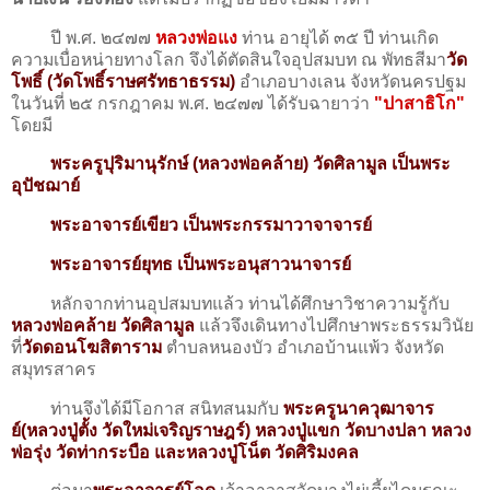
ปี พ.ศ. ๒๔๗๗
หลวงพ่อแง
ท่าน อายุได้ ๓๕ ปี ท่านเกิด
ความเบื่อหน่ายทางโลก จึงได้ตัดสินใจอุปสมบท ณ พัทธสีมา
วัด
โพธิ์ (วัดโพธิ์ราษศรัทธาธรรม)
อำเภอบางเลน จังหวัดนครปฐม
ในวันที่ ๒๕ กรกฎาคม พ.ศ. ๒๔๗๗ ได้รับฉายาว่า
"ปาสาธิโก"
โดยมี
พระครูปุริมานุรักษ์ (หลวงพ่อคล้าย) วัดศิลามูล เป็นพระ
อุปัชฌาย์
พระอาจารย์เขียว เป็นพระกรรมาวาจาจารย์
พระอาจารย์ยุทธ เป็นพระอนุสาวนาจารย์
หลักจากท่านอุปสมบทแล้ว ท่านได้ศึกษาวิชาความรู้กับ
หลวงพ่อคล้าย วัดศิลามูล
แล้วจึงเดินทางไปศึกษาพระธรรมวินัย
ที่
วัดดอนโฆสิตาราม
ตำบลหนองบัว อำเภอบ้านแพ้ว จังหวัด
สมุทรสาคร
ท่านจึงได้มีโอกาส สนิทสนมกับ
พระครูนาควุฒาจาร
ย์(หลวงปู่ตั้ง วัดใหม่เจริญราษฎร์) หลวงปู่แขก วัดบางปลา หลวง
พ่อรุ่ง วัดท่ากระบือ และหลวงปู่โน็ต วัดศิริมงคล