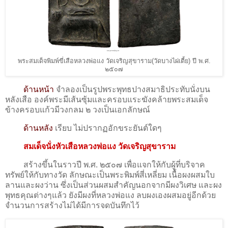
พระสมเด็จพิมพ์ขี่เสือหลวงพ่อแง วัดเจริญสุขาราม(วัดบางไผ่เตี้ย) ปี พ.ศ.
๒๕๐๗
ด้านหน้า
จำลองเป็นรูปพระพุทธปางสมาธิประทับนั่งบน
หลังเสือ องค์พระมีเส้นซุ้มและครอบแระฆังคล้ายพระสมเด็จ
ข้างครอบแก้วมีวงกลม ๒ วงเป็นเอกลักษณ์
ด้านหลัง
เรียบ ไม่ปรากฏอักขระยันต์ใดๆ
สมเด็จนั่งหัวเสือหลวงพ่อแง วัดเจริญสุขาราม
สร้างขึ้นในราวปี พ.ศ. ๒๕๐๗ เพื่อแจกให้กับผู้ที่บริจาค
ทรัพย์ให้กับทางวัด ลักษณะเป็นพระพิมพ์สี่เหลี่ยม เนื้อผงผสมใบ
ลานและผงว่าน ซึ่งเป็นส่วนผสมสำคัญนอกจากมีผงวิเศษ และผง
พุทธคุณต่างๆแล้ว ยังมีผงที่หลวงพ่อแง ลบผงเองผสมอยู่อีกด้วย
จำนวนการสร้างไม่ได้มีการจดบันทึกไว้