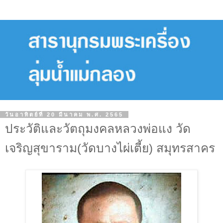
วันอาทิตย์ที่ 20 มีนาคม พ.ศ. 2565
ประวัติและวัตถุมงคลหลวงพ่อแง วัด
เจริญสุขาราม(วัดบางไผ่เตี้ย) สมุทรสาคร