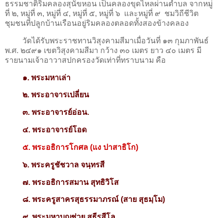
ธรรมชาติริมคลองสุนัขหอน เป็นคลองขุดไหลผ่านตำบล จากหมู่
ที่ ๒, หมู่ที่ ๓, หมู่ที่ ๔, หมู่ที่ ๕, หมู่ที่ ๖ และหมู่ที่ ๙ ชมวิถีชีวิต
ชุมชนที่ปลูกบ้านเรือนอยู่ริมคลองตลอดทั้งสองข้างคลอง
วัดได้รับพระราชทานวิสุงคามสีมาเมื่อวันที่ ๑๓ กุมภาพันธ์
พ.ศ. ๒๔๙๑ เขตวิสุงคามสีมา กว้าง ๓๐ เมตร ยาว ๔๐ เมตร มี
รายนามเจ้าอาวาสปกครองวัดเท่าที่ทราบนาม คือ
๑. พระมหาเล่า
๒. พระอาจารเปลี่ยน
๓. พระอาจารย์อ่อน.
๔. พระอาจารย์โอด
๕. พระอธิการโกศล (แง ปาสาธิโก)
๖. พระครูชัชวาล จนฺทรสี
๗. พระอธิการสมาน สุทธิวิโส
๘.
พระครูสาครสุธรรมาภรณ์ (สาย สุธมฺโม)
๙. พระมหาบุญช่วย สุธีรสีโล