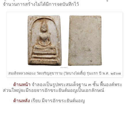
จำนวนการสร้างไม่ได้มีการจดบันทึกไว้
สมเด็จหลวงพ่อแง วัดเจริญสุขาราม (วัดบางไผ่เตี้ย) รุ่นแรก ปี พ.ศ. ๒๕๐๗
ด้านหน้า
จำลองเป็นรูปพระสมเด็จฐาน ๓ ชั้น พื้นองค์พระ
ส่วนใหญ่จะมีรอยจารอักขระยันต์มอญเป็นเอกลักษณ์
ด้านหลัง
เรียบ มีจารอักขระยันต์มอญ