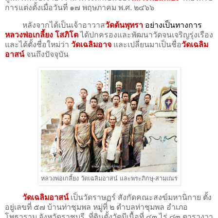
การแต่งตั้งเมื่อวันที่ ๑๗ พฤษภาคม พ.ศ. ๒๔๖๖
หลังจากได้เป็นเจ้าอาวาส
วัดต้นพุทรา
อย่างเป็นทางการ
หลวงพ่อเกลี้ยง โสภิโต
ได้ปกครองและพัฒนาวัดจนเจริญรุ่งเรือง
และได้ตั้งชื่อใหม่ว่า
วัดเฉลิมอาจ
และเปลี่ยนมาเป็นชื่อ
วัดเฉลิม
อาสน์
จนถึงปัจจุบัน
หลวงพ่อเกลี้ยง วัดเฉลิมอาสน์ และพระภิกษุ-สามเณร
วัดเฉลิมอาสน์
เป็นวัดราษฏร์ สังกัดคณะสงฆ์มหานิกาย ตั้ง
อยู่เลขที่ ๕๗ บ้านท่าชุมพล หมู่ที่ ๒ ตําบลท่าชุมพล อําเภอ
โพธาราม จังหวัดราชบุรี ที่ดินตั้งวัดมีเนื้อที่ ๔๓ ไร่ ๘๓ ตารางวา