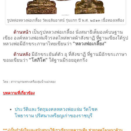
รูปหล่อหลวงพ่อเกลี้ยง วัดเฉลิมอาสน์ รุ่นแรก ปี พ.ศ. ๒๕๑๓ เนื้อทองเหลือง
ด้านหน้า
เป็นรูปหลวงพ่อเกลี้ยง นั่งสมาธิเต็มองค์บนฐาน
เขียง องค์หลวงพ่อห่มจีวรลดไหล่พาดผ้าสังฆาฏิ ที่ฐานเขียงใต้รูป
หลวงพ่อมีอักขระภาษาไทยเขียนว่า
"หลวงพ่อเกลี้ยง"
ด้านหลัง
มีอักขระยันต์ตัว อุ ที่สังฆาฏิ ที่ฐานมีอักขระภาษา
ขอมเขียนว่า
"โสภิโต"
ใต้ฐานมีรอยอุดกริ่ง
โดย : สารานุกรมพระเครื่องลุ่มน้ำแม่กลอง
บทความที่เกี่ยวข้อง
ประวัติและวัตถุมงคลหลวงพ่อแจ่ม วัดโชค
โพธาราม ปริศนาเหรียญ​เก่าของราชบุรี
***-[เป็นกำลังใจและสนับสนุน​ให้เราเขียนบทความดีๆ ช่วยกดดูโฆษณาด้าน