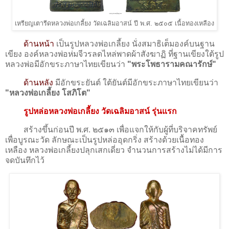
เหรียญเตารีดหลวงพ่อเกลี้ยง วัดเฉลิมอาสน์ ปี พ.ศ. ๒๕๐๕ เนื้อทองเหลือง
ด้านหน้า
เป็นรูปหลวงพ่อเกลี้ยง นั่งสมาธิเต็มองค์บนฐาน
เขียง องค์หลวงพ่อห่มจีวรลดไหล่พาดผ้าสังฆาฏิ ที่ฐานเขียงใต้รูป
หลวงพ่อมีอักขระภาษาไทยเขียนว่า
"พระโพธารามคณารักษ์"
ด้านหลัง
มีอักขระยันต์ ใต้ยันต์มีอักขระภาษาไทยเขียนว่า
"หลวงพ่อเกลี้ยง โสภิโต"
รูปหล่อหลวงพ่อเกลี้ยง วัดเฉลิมอาสน์ รุ่นแรก
สร้างขึ้นก่อนปี พ.ศ. ๒๕๑๓ เพื่อแจกให้กับผู้ที่บริจาคทรัพย์
เพื่อบูรณะวัด ลักษณะเป็นรูปหล่ออุดกริ่ง สร้างด้วยเนื้อทอง
เหลือง หลวงพ่อเกลี้ยงปลุกเสกเดี่ยว จำนวนการสร้างไม่ได้มีการ
จดบันทึกไว้