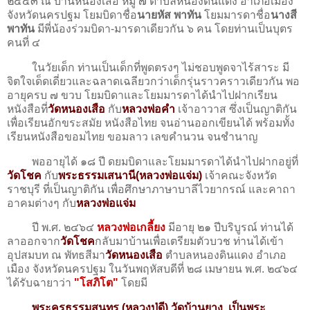
๒๔๔๓ ณ บ้านหนองเสือ หมู่ ๗ ตำบลหนองดินแดง อำเภอเมือง
จังหวัดนครปฐม โยมบิดาชื่อ
นายหัส พาทัน
โยมมารดาชื่อ
นางสี
พาทัน
มีพี่น้องร่วมบิดา-มารดาเดียวกัน ๖ คน โดยท่านเป็นบุตร
คนที่ ๔
ในวัยเด็ก ท่านเป็นเด็กที่พูดตรงๆ ไม่ชอบพูดจาไร้สาระ มี
จิตใจเด็ดเดี่ยวและฉลาดเฉลียวกว่าเด็กรุ่นราวคราวเดียวกัน พอ
อายุครบ ๗ ขวบ โยมบิดาและโยมมารดาได้นำไปฝากเรียน
หนังสือที่
วัดหนองเสือ
กับ
หลวงพ่อคำ
เจ้าอาวาส ซึ่งเป็นญาติกัน
เพื่อเรียนอักขระสมัย หนังสือไทย จนอ่านออกเขียนได้ พร้อมทั้ง
เรียนหนังสือขอมไทย ขอมลาว เลขคำนวน จนชำนาญ
พออายุได้ ๑๘ ปี ดยมบิดาและโยมมารดาได้นำไปฝากอยู่ที่
วัดโชค
กับ
พระธรรมเสนานี(หลวงพ่อแจ่ม)
เจ้าคณะจังหวัด
ราชบุรี ที่เป็นญาติกัน เพื่อศึกษาภาษาบาลีไวยากรณ์ และคาถา
อาคมต่างๆ กับ
หลวงพ่อแจ่ม
ปี พ.ศ. ๒๔๖๔
หลวงพ่อเกลี้ยง
มีอายุ ๒๑ ปีบริบูรณ์ ท่านได้
ลาออกจาก
วัดโชค
กลับมาบ้านเพื่อเตรียมตัวบวช ท่านได้เข้า
อุปสมบท ณ พัทธสีมา
วัดหนองเสือ
ตำบลหนองดินแดง อำเภอ
เมือง จังหวัดนครปฐม ในวันพฤหัสบ​ดีที่ ๒๘ เมษายน พ.ศ. ๒๔๖๔
ได้รับฉายาว่า
"โสภิโต"
โดยมี
พระครูธรรมสุนทร (หลวงปู่ดี)​ วัดบ้านยาง เป็นพระ