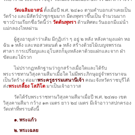
วัดเฉลิมอาสน์
ตั้งเมื่อปี พ.ศ. ๒๔๑๐ ตามคําบอกเล่าเคยเป็น
วัดร้าง และมีสัตว์ป่าชุกชุมมาก มีดงพุทราขึ้นเป็น จํานวนมาก
ชาวบ้านเรียกชื่อวัดนี้ว่า
วัดต้นพุทรา
ด้านทิศตะวันออกมีแม่น้ํา
แม่กลองไหลผ่าน
ผู้สูงอายุเล่าว่าเดิม มีกุฏิเก่า ๆ อยู่ ๒ หลัง หลังคามุงแฝก หอ
ฉัน ๑ หลัง และหอสวดมนต์ ๑ หลัง สร้างด้วยไม้เบญจพรรณ
ศาลา การเปรียญและอุโบสถก็มุงหลังคาด้วยแฝกและจาก ฝ่า
ขัดแตะไม้รวก
ไม่ปรากฏหลักฐานว่าถูกสร้างเมื่อใดและได้รับ
พระราชทานวิสุงคามสีมาเมื่อใด ไม่มีพระภิกษุอยู่จําพรรษาจน
เป็นวัดร้าง ต่อมา
พระครูธรรมเสนานีเจ้า
คณะจังหวัดราชบุรีได้
ส่ง
พระเกลี้ยง โสภิโต
มาเป็นเจ้าอาวาส
วัดได้รับพระราชทานวิสุงคามสีมาเมื่อปี พ.ศ. ๒๔๗๐ เขต
วิสุงคามสีมา กว้าง ๑๓ เมตร ยาว ๒๔ เมตร มีเจ้าอาวาสปกครอง
วัดเท่าที่ทราบดังนี้
๑. พระแก้ว
๒. พระเฉลย