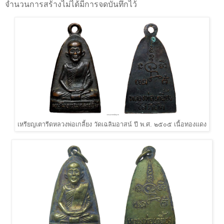
จำนวนการสร้างไม่ได้มีการจดบันทึกไว้
เหรียญเตารีดหลวงพ่อเกลี้ยง วัดเฉลิมอาสน์ ปี พ.ศ. ๒๕๐๕ เนื้อทองแดง