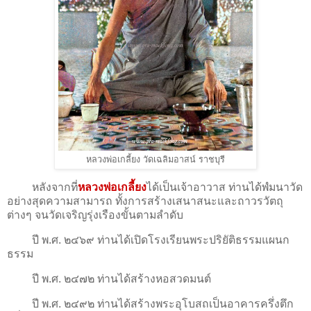
หลวงพ่อเกลี้ยง วัดเฉลิมอาสน์ ราชบุรี
หลังจากที่
หลวงพ่อเกลี้ยง
ได้เป็นเจ้าอาวาส ท่านได้พํมนาวัด
อย่างสุดความสามารถ ทั้งการสร้างเสนาสนะและถาวรวัตถุ
ต่างๆ จนวัดเจริญรุ่งเรืองขั้นตามลำดับ
ปี พ.ศ. ๒๔๖๙ ท่านได้เปิดโรงเรียนพระปริยัติธรรมแผนก
ธรรม
ปี พ.ศ. ๒๔๗๒ ท่านได้สร้างหอสวดมนต์
ปี พ.ศ. ๒๔๙๒ ท่านได้สร้างพระอุโบสถเป็นอาคารครึ่งตึก