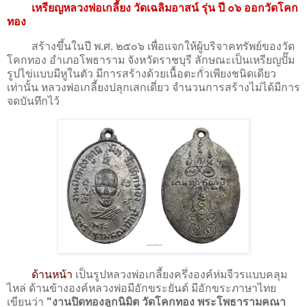
เหรียญหลวงพ่อเกลี้ยง วัดเฉลิมอาสน์ รุ่น ปี ๐๖ ออกวัด
โคก
ทอง
สร้างขึ้นในปี พ.ศ. ๒๕๐๖ เพื่อแจกให้ผู้บริจาคทรัพย์ของวัด
โคกทอง อำเภอโพธาราม จังหวัดราชบุรี ลักษณะเป็นเหรียญปั๊ม
รูปไข่แบบมีหูในตัว มีการสร้างด้วยเนื้อตะกั่วเพียงชนิดเดียว
เท่านั้น หลวงพ่อเกลี้ยงปลุกเสกเดี่ยว จำนวนการสร้างไม่ได้มีการ
จดบันทึกไว้
ด้านหน้า
เป็นรูปหลวงพ่อเกลี้ยงครึ่งองค์ห่มจีวรแบบคลุม
ไหล่ ด้านข้างองค์หลวงพ่อมีอักขระยันต์ มีอักขระภาษาไทย
เขียนว่า
"งานปิดทองลูกนิมิต วัดโคกทอง พระโพธารามคณา