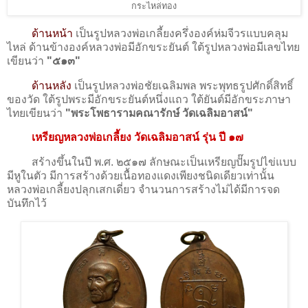
กระไหล่ทอง
ด้านหน้า
เป็นรูปหลวงพ่อเกลี้ยงครึ่งองค์ห่มจีวรแบบคลุม
ไหล่ ด้านข้างองค์หลวงพ่อมีอักขระยันต์ ใต้รูปหลวงพ่อมีเลขไทย
เขียนว่า
"๕๑๓"
ด้านหลัง
เป็นรูปหลวงพ่อชัยเฉลิมพล พระพุทธรูปศักดิ์สิทธิ์
ของวัด ใต้รูปพระมีอักขระยันต์หนึ่งแถว ใต้ยันต์มีอักขระภาษา
ไทยเขียนว่า
"พระโพธารามคณารักษ์ วัดเฉลิมอาสน์"
เหรียญหลวงพ่อเกลี้ยง วัดเฉลิมอาสน์ รุ่น ปี ๑๗
สร้างขึ้นในปี พ.ศ. ๒๕๑๗ ลักษณะเป็นเหรียญปั๊มรูปไข่แบบ
มีหูในตัว มีการสร้างด้วยเนื้อทองแดงเพียงชนิดเดียวเท่านั้น
หลวงพ่อเกลี้ยงปลุกเสกเดี่ยว จำนวนการสร้างไม่ได้มีการจด
บันทึกไว้