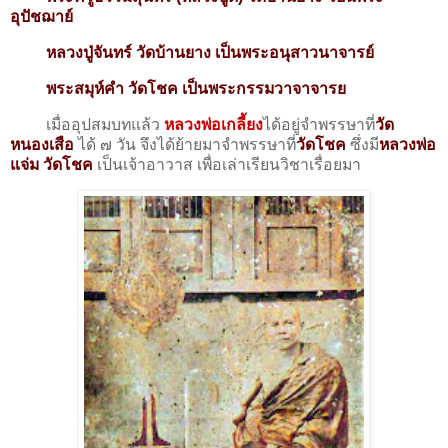
อุปัชฌาย์
หลวงปู่จันทร์ วัดบ้านยาง เป็นพระอนุสาวนาจารย์
พระสมุห์คำ วัดโชค เป็นพระกรรมวาจาจารย
เมื่ออุปสมบทแล้ว
หลวงพ่อเกลี้ยง
ได้อยู่จำพรรษาที่
วัด
หนองเสือ
ได้ ๗ วัน จึงได้ย้ายมาจำพรรษา​ที่
วัดโชค
ซึ่งมี
หลวงพ่อ
แจ่ม วัดโชค
เป็นเจ้าอาวาส เพื่อเล่าเรียนวิชาเรื่อยมา