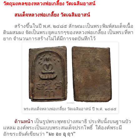
วัตถุมงคลของหลวงพ่อเกลี้ยง วัดเฉลิมอาสน์
สมเด็จหลวงพ่อเกลี้ยง วัดเฉลิมอาสน์
สร้างขึ้นในปี พ.ศ. ๒๔๘๕ ลักษณะเป็นพระพิมพ์สมเด็จเนื้อ
ดินผสมผง จัดเป็นพระยุคแรกๆของหลวงพ่อเกลี้ยง เป็นพระที่หา
ยาก จำนวนการสร้างไม่ได้มีการจดบันทึกไว้
พระสมเด็จหลวงพ่อเกลี้ยง วัดเฉลิมอาสน์ ปี พ.ศ. ๒๔๘๕
ด้านหน้า
เป็นรูปพระพุทธปางสมาธิ ประทับนั้งบนฐานบัว
แหลม องค์พระเป็นแบบพระสมเด็จปรกโพธิ์ ใต้องค์พระมี
อักขระยันต์เขียนว่า
"มะ อะ อุ ฤา"