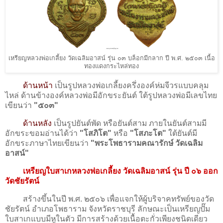
เหรียญหลวงพ่อเกลี้ยง วัดเฉลิมอาสน์ รุ่น ๐๓ บล็อกมีกลาก ปี พ.ศ. ๒๕๐๓ เนื้อ
ทองแดงกระไหล่ทอง
ด้านหน้า
เป็นรูปหลวงพ่อเกลี้ยงครึ่งองค์ห่มจีวรแบบคลุม
ไหล่ ด้านข้างองค์หลวงพ่อมีอักขระยันต์ ใต้รูปหลวงพ่อมีเลขไทย
เขียนว่า
"๕๐๓"
ด้านหลัง
เป็นรูปยันต์พัด หรือยันต์สาม ภายในยันต์สามมี
อักขระขอมอ่านได้ว่า
"โสภิโต"
หรือ
"โสภะโต"
ใต้ยันต์มี
อักขระภาษาไทยเขียนว่า
"พระโพธารามคณารักษ์ วัดเฉลิม
อาสน์"
เหรียญใบสาเกหลวงพ่อเกลี้ยง วัดเฉลิมอาสน์ รุ่น ปี ๐๖ ออก
วัดชัยรัตน์
สร้างขึ้นในปี พ.ศ. ๒๕๐๖ เพื่อแจกให้ผู้บริจาคทรัพย์ของวัด
ชัยรัตน์ อำเภอโพธาราม จังหวัดราชบุรี ลักษณะเป็นเหรียญปั๊ม
ใบสาเกแบบมีหูในตัว มีการสร้างด้วยเนื้อตะกั่วเพียงชนิดเดียว