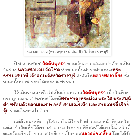
หลวงพ่อแจ่ม (พระครูธรรมเสนานี) วัดโชค ราชบุรี
ปี พ.ศ. ๒๔๖๕
วัดต้นพุทรา
ขาดเจ้าอาวาสและกำลังจะเป็น
วัดร้าง
หลวงพ่อแจ่ม วัดโชค
ซึ่งขณะนั้นดำรงตำแหน่ง
พระ
ธรรมเสนานี เจ้าคณะจังหวัดราชบุรี
จึงสั่งให้
หลวงพ่อเกลี้ยง
ซึ่ง
ขณะนั้นบวชเรียนได้เพียง ๒ พรรษา
ให้เดินทางลงเรือไปเป็นเจ้าอาวาส
วัดต้นพุทรา
เมื่อวันที่ ๙
กรกฎาคม พ.ศ. ๒๔๖๕ โดยมี
พระชาญ พระม่วง พระใส พระสมุห์
ดำ พร้อมด้วยสามเณร ๒ องค์ สามเณรเห้า และสามเณรจี๋ เรือง
จุ้ย
ร่วมเดินทางไปด้วย
แต่ด้วยพระที่อาวุโสกว่าไม่มีใครรับตำแหน่งหน้าที่ดูแลวัด
แต่มาจำวัดเพื่อให้ครบสามารถประกอบพิธีสงฆ์ได้เท่านั้น หน้าที่
ดูแลวัดหรือเจ้าอาวาสวัดจึงตกเป็นของ
หลวงพ่อเกลี้ยง
โดยได้รับ