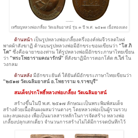
เหรียญหลวงพ่อเกลี้ยง วัดเฉลิมอาสน์ รุ่น ๓ ปี พ.ศ. ๒๕๑๗ เนื้อทองแดง
ด้านหน้า
เป็นรูปหลวงพ่อเกลี้ยงครึ่งองค์ห่มจีวรลดไหล่
พาดผ้าสังฆาฏิ ด้านบนรูปหลวงพ่อมีอักขระขอมเขียนว่า
"โส ภิ
โต"
ซึ่งคือฉายาของท่าน ใต้รูปหลวงพ่อมีอักขระภาษาไทยเขียน
ว่า
"พระโพธารามคณารักษ์"
ที่สังฆาฏิมีการตอกโต้ด
ก.ไก่
ใน
วงกลม
ด้านหลัง
มีอักขระยันต์ ใต้ยันต์มีอักขระภาษาไทยเขียนว่า
"๒๕๑๗ วัดเฉลิมอาสน์ อ.โพธาราม จ.ราชบุรี"
สมเด็จปรกโพธิ์หลวงพ่อเกลี้ยง วัดเฉลิมอาสน์
สร้างขึ้นในปี พ.ศ. ๒๕๑๗ ลักษณะเป็นพระพิมพ์สมเด็จ
สร้างด้วยเนื้อดินผงผสมว่านตางๆ โดยหลวงพ่อเป็นผู้รวมรวบ
และลบผงเอง เพื่อเป็นมวลสารหลักในการจัดสร้าง หลวงพ่อ
เกลี้ยงปลุกเสกเดี่ยว จำนวนการสร้างไม่ได้มีการจดบันทึกไว้