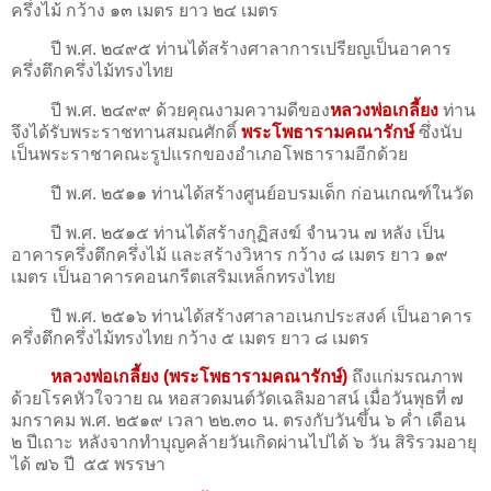
ครึ่งไม้ กว้าง ๑๓ เมตร ยาว ๒๔ เมตร
ปี พ.ศ. ๒๔๙๕ ท่านได้สร้างศาลาการเปรียญเป็นอาคาร
ครึ่งตึกครึ่งไม้ทรงไทย
ปี พ.ศ. ๒๔๙๙ ด้วยคุณงามความดีของ
หลวงพ่อเกลี้ยง
ท่าน
จึงได้รับพระราชทานสมณศักดิ์
พระโพธารามคณารักษ์
ซึ่งนับ
เป็นพระราชาคณะรูปแรกของอำเภอโพธารามอีกด้วย
ปี พ.ศ. ๒๕๑๑ ท่านได้สร้างศูนย์อบรมเด็ก ก่อนเกณฑ์ในวัด
ปี พ.ศ. ๒๕๑๕ ท่านได้สร้างกุฏิสงฆ์ จํานวน ๗ หลัง เป็น
อาคารครึ่งตึกครึ่งไม้ และสร้างวิหาร กว้าง ๘ เมตร ยาว ๑๙
เมตร เป็นอาคารคอนกรีตเสริมเหล็กทรงไทย
ปี พ.ศ. ๒๕๑๖ ท่านได้สร้างศาลาอเนกประสงค์ เป็นอาคาร
ครึ่งตึกครึ่งไม้ทรงไทย กว้าง ๕ เมตร ยาว ๘ เมตร
หลวงพ่อเกลี้ยง (พระโพธารามคณารักษ์)
ถึงแก่มรณภาพ
ด้วยโรคหัวใจวาย ณ หอสวดมนต์วัดเฉลิมอาสน์ เมื่อวันพุธที่ ๗
มกราคม พ.ศ. ๒๕๑๙ เวลา ๒๒.๓๐ น. ตรงกับวันขึ้น ๖ ค่ำ เดือน
๒ ปีเถาะ หลังจากทำบุญคล้ายวันเกิดผ่านไปได้ ๖ วัน สิริรวมอายุ
ได้ ๗๖ ปี ๕๕ พรรษา