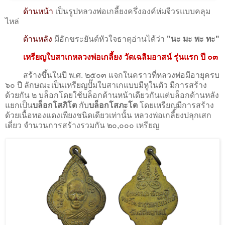
ด้านหน้า
เป็นรูปหลวงพ่อเกลี้ยงครึ่งองค์ห่มจีวรแบบคลุม
ไหล่
ด้านหลัง
มีอักขระยันต์หัวใจธาตุอ่านได้ว่า
"นะ มะ พะ ทะ"
เหรียญใบสาเกหลวงพ่อเกลี้ยง วัดเฉลิมอาสน์ รุ่นแรก ปี ๐๓
สร้างขึ้นในปี พ.ศ. ๒๕๐๓ แจกในคราวที่หลวงพ่อมีอายุครบ
๖๐ ปี ลักษณะเป็นเหรียญปั๊มใบสาเกแบบมีหูในตัว มีการสร้าง
ด้วยกัน ๒ บล็อกโดยใช้บล็อกด้านหน้าเดียวกันแต่บล็อกด้านหลัง
แยกเป็น
บล็อกโสภิโต
กับ
บล็อกโสภะโต
โดยเหรียญมีการสร้าง
ด้วยเนื้อทองแดงเพียงชนิดเดียวเท่านั้น หลวงพ่อเกลี้ยงปลุกเสก
เดี่ยว จำนวนการสร้างรวมกัน ๒๐,๐๐๐ เหรียญ