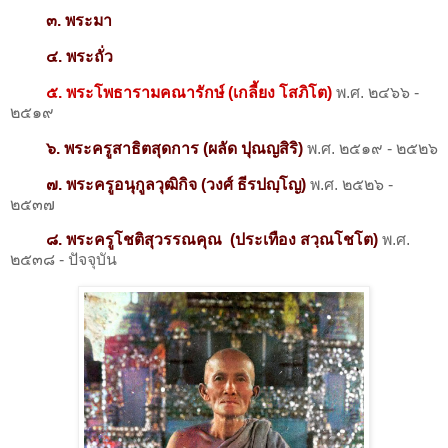
๓. พระมา
๔. พระถั่ว
๕. พระโพธารามคณารักษ์ (เกลี้ยง
โสภิโต)
พ.ศ. ๒๔๖๖ -
๒๕๑๙
๖. พระครูสาธิตสุดการ (
ผลัด ปุณญสิริ)
พ.ศ. ๒๕๑๙ - ๒๕๒๖
๗. พระครูอนุกูลวุฒิกิจ
(วงศ์ ธีรปญฺโญ)
พ.ศ. ๒๕๒๖ -
๒๕๓๗
๘. พระครูโชติสุวรรณคุณ
(ประเทือง สวฺณโชโต)
พ.ศ.
๒๕๓๘ - ปัจจุบัน