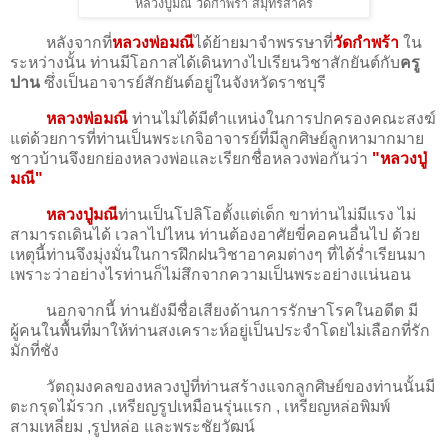
หลวงปู่มณี วัดกำพร้า สมุทรสาคร
หลังจากที่
หลวงพ่อมณี
ได้ย้ายมาจำพรรษาที่
วัดกำพร้า
ใน
ระหว่างนั้น ท่านมีโอกาสได้เดินทางไปเรียนวิชาสักยันต์กับ
ครู
ปาน
ซึ่งเป็นอาจารย์สักยันต์อยู่ในจังหวัดราชบุรี
หลวงพ่อมณี
ท่านไม่ได้มีตำแหน่งในการปกครองคณะสงฆ์
แต่ด้วยการที่ท่านเป็นพระเกจิอาจารย์ที่มีลูกศิษย์ลูกหามากมาย
ชาวบ้านจึงยกย่องหลวงพ่อและเรียกชื่อหลวงพ่อกันว่า
"หลวงปู่
มณี"
หลวงปู่มณี
ท่านเป็นโปลิโอตั้งแต่เด็ก ขาท่านไม่มีแรง ไม่
สามารถเดินได้ เวลาไปไหน ท่านต้องอาศัยขี่คอคนอื่นไป ด้วย
เหตุนี้ท่านจึงมุ่งมั่นในการฝึกฝนวิชาอาคมต่างๆ ที่ได้ร่ำเรียนมา
เพราะว่าอย่างไรท่านก็ไม่สึกจากความเป็นพระอย่างแน่นอน
นอกจากนี้ ท่านยังมีชื่อเสียงด้านการรักษาโรคในอดีต มี
ผู้คนในพื้นที่มาให้ท่านสงเคราะห์อยู่เป็นประจำโดยไม่เลือกที่รัก
มักที่ชัง
วัตถุมงคลของหลวงปู่ที่ท่านสร้างแจกลูกศิษย์ของท่านนั้นมี
ตะกรุดไม้รวก ,เหรียญรูปเหมือนรุ่นแรก , เหรียญหล่อพิมพ์
สามเหลี่ยม ,รูปหล่อ และพระชัยวัฒน์