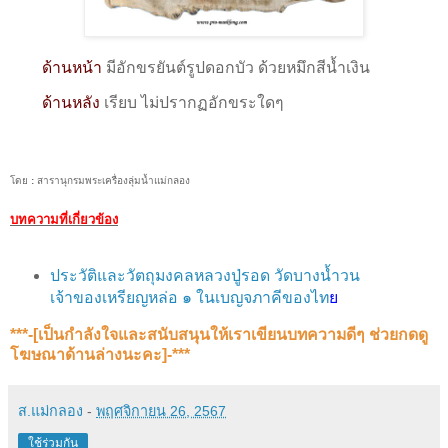
ด้านหน้า
มีอักขรยันต์รูปดอกบัว ด้วยหมึกสีน้ำเงิน
ด้านหลัง
เรียบ ไม่ปรากฏอักขระใดๆ
โดย
:
สารานุกรมพระเครื่องลุ่มน้ำแม่กลอง
บทความที่เกี่ยวข้อง
ประวัติและวัตถุมงคลหลวงปู่รอด วัดบางน้ำวน
เจ้าของเหรียญหล่อ ๑ ในเบญจภาคีของไท
ย
***-[เป็นกำลังใจและสนับสนุน​ให้เราเขียนบทความดีๆ ช่วยกดดู
โฆษณาด้านล่างนะคะ]-***
ส.แม่กลอง
-
พฤศจิกายน 26, 2567
ใช้ร่วมกัน