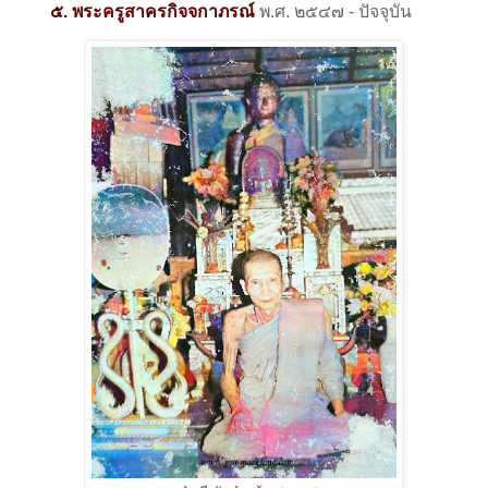
๕. พระครูสาครกิจจกาภรณ์
พ.ศ. ๒๕๔๗ - ปัจจุบัน