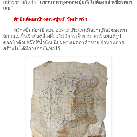
กล่าวขานกันว่า
"แขวนตะกรุดหลวงปู่มณี ไม่ต้องกลัวเขี้ยวหมา
เลย"
ผ้ายันต์ดอกบัวหลวงปู่มณี วัดกำพร้า
สร้างขึ้นก่อนปี พ.ศ. ๒๕๓๕ เพื่อแจกศิษยานุศิษย์ของท่าน
ลักษณะเป็นผ้ายันต์สี่เหลี่ยมไม่มีการเย็บขอบ สกรีนยันต์รูป
ดอกบัวด้วยหมึกสีน้ำเงิน นิยมทางเมตตาค้าขาย จำนวนการ
สร้างไม่ได้มีการจดบันทึกไว้