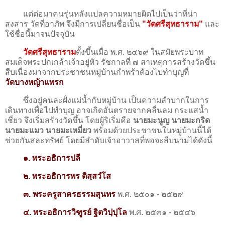
แต่ต่อมาคนรุ่นหลังแปลความหมายผิดไปเป็นว่าที่น่า
สงสาร วัดที่อาภัพ จึงมีการเปลี่ยนชื่อเป็น
"วัดศรีสุทธาราม"
และ
ใช้ชื่อนี้มาจนปัจจุบัน
วัดศรีสุทธาราม
ตั้งขึ้นเมื่อ พ.ศ. ๒๔๖๙ ในสมัยพระบาท
สมเด็จพระปกเกล้าเจ้าอยู่หัว รัชกาลที่ ๗ สาเหตุการสร้างวัดขึ้น
สืบเนื่องมาจากประชาชนหมู่บ้านกำพร้าต้องไปทำบุญที่
วัดบางหญ้าแพรก
ซึ่งอยู่คนละฝั่งแม่น้ำกับหมู่บ้าน เป็นความลำบากในการ
เดินทางเพื่อไปทำบุญ อาจเกิดอันตรายจากคลื่นลม กระแสน้ำ
เชี่ยว จึงเริ่มสร้างวัดขึ้น โดยผู้ริเริ่มคือ
นายมะนูญ นายมะกริด
นายมะแมว นายมะเหมี่ยว
พร้อมด้วยประชาชนในหมู่บ้านนี้ได้
ช่วยกันสละทรัพย์ โดยมีลำดับเจ้าอาวาสที่พอจะสืบนามได้ดังนี้
๑. พระอธิการปลี
๒. พระอธิการพร ติสฺสวํโส
๓. พระครูสาครธรรมสุนทร
พ.ศ. ๒๕๐๑ - ๒๕๒๙
๔. พระอธิการวิฑูรย์ ฐิตวิปฺปุโล
พ.ศ. ๒๕๓๑ - ๒๕๔๖