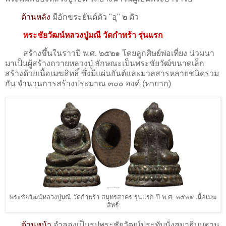
ด้านหลัง
มีอักขระยันต์ตัว "อุ" ๒ ตัว
พระชัยวัฒน์หลวงปู่มณี วัดกำพร้า รุ่นแรก
สร้างขึ้นในราวปี พ.ศ. ๒๕๒๑ โดยลูกศิษย์พ่อเที่ยง น่วมนา
มาเป็นผู้สร้างถวายหลวงปู่ ลักษณะเป็นพระชัยวัฒ์ขนาดเล็ก
สร้างด้วยเนื้อ
เมฆสิทธิ์ ซึ่ง
มีแผ่นยันต์และมวลสารหลายชนิดรวม
กัน จำนวนการสร้างประมาณ ๓๐๐ องค์ (หายาก)
พระชัยวัฒน์หลวงปู่มณี วัดกำพร้า สมุทรสาคร รุ่นแรก ปี พ.ศ. ๒๕๒๑ เนื้อเมฆ
สิทธิ์
ด้านหน้า
จำลองเป็นรูปพระชัยวัฒน์ประทับนั่งสมาธิบนฐาน