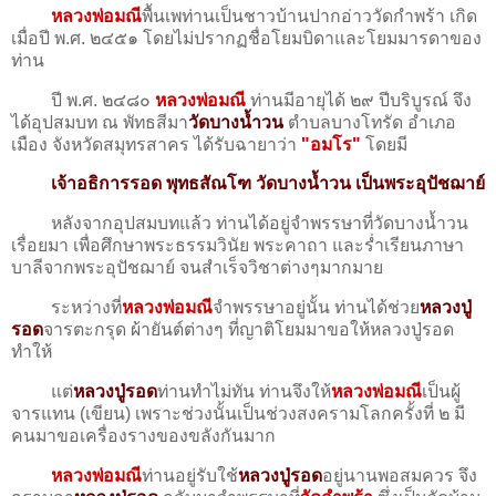
หลวงพ่อมณี
พื้นเพท่านเป็นชาวบ้านปากอ่าววัดกำพร้า เกิด
เมื่อปี พ.ศ. ๒๔๕๑ โดยไม่ปรากฏชื่อโยมบิดาและโยมมารดาของ
ท่าน
ปี พ.ศ. ๒๔๘๐
หลวงพ่อมณี
ท่านมีอายุได้ ๒๙ ปีบริบูรณ์ จึง
ได้อุปสมบท ณ พัทธสีมา
วัดบางน้ำวน
ตำบลบางโทรัด อำเภอ
เมือง จังหวัดสมุทรสาคร ได้รับฉายาว่า
"อมโร"
โดยมี
เจ้าอธิการรอด พุทธสัณโฑ วัดบางน้ำวน เป็นพระอุปัชฌาย์
หลังจากอุปสมบทแล้ว ท่านได้อยู่จำพรรษาที่วัดบางน้ำวน
เรื่อยมา เพื่อศึกษาพระธรรมวินัย พระคาถา และร่ำเรียนภาษา
บาลีจากพระอุปัชฌาย์ จนสำเร็จวิชาต่างๆมากมาย
ระหว่างที่
หลวงพ่อมณี
จำพรรษาอยู่นั้น ท่านได้ช่วย
หลวงปู่
รอด
จารตะกรุด ผ้ายันต์ต่างๆ ที่ญาติโยมมาขอให้หลวงปู่รอด
ทำให้
แต่
หลวงปู่รอด
ท่านทำไม่ทัน ท่านจึงให้
หลวงพ่อมณี
เป็นผู้
จารแทน (เขียน) เพราะช่วงนั้นเป็นช่วงสงครามโลกครั้งที่ ๒ มี
คนมาขอเครื่องรางของขลังกันมาก
หลวงพ่อมณี
ท่านอยู่รับใช้
หลวงปู่รอด
อยู่นานพอสมควร จึง