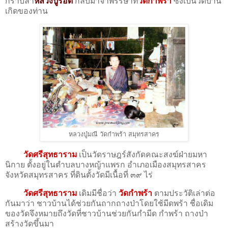
กราบลา
หลวงปู่รอด
กลับมาจำพรรษาที่
วัดกำพร้า
ซึ่งเป็นวัดบ้าน
เกิดของท่าน
หลวงปู่มณี วัดกำพร้า สมุทรสาคร
วัดศรีสุทธาราม
เป็นวัดราษฎร์สังกัดคณะสงฆ์ฝ่ายมหา
นิกาย ตั้งอยู่ในตำบลบางหญ้าแพรก อำเภอเมืองสมุทรสาคร
จังหวัดสมุทรสาคร ที่ดินตั้งวัดมีเนื้อที่ ๓๙ ไร่
วัดศรีสุทธาราม
เดิมมีชื่อว่า
วัดกำพร้า
ตามประวัติเล่าต่อ
กันมาว่า ชาวบ้านได้ช่วยกันถากถางป่าโดยใช้มีดพร้า ชื่อเดิม
ของวัดจึงหมายถึงวัดที่ชาวบ้านช่วยกันกำมีด กำพร้า ถางป่า
สร้างวัดขึ้นมา