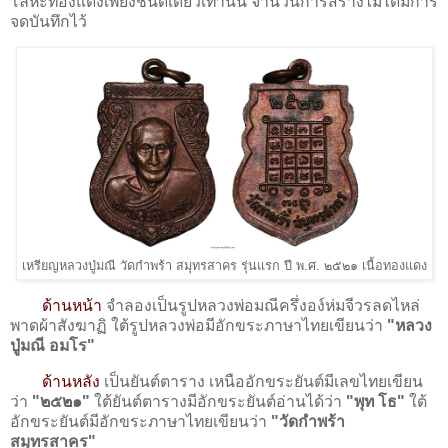
โลหะทองแดงเพียงชนิดเดียวเท่านั้น จำนวนการสร้างไม่ได้มีการ
จดบันทึกไว้
เหรียญหลวงปู่มณี วัดกำพร้า สมุทรสาคร รุ่นแรก ปี พ.ศ. ๒๕๒๑ เนื้อทองแดง
ด้านหน้า
จำลองเป็นรูปหลวงพ่อมณีครึ่งอง์ห่มจีวรลดไหล่
พาดผ้าสังฆาฏิ ใต้รูปหลวงพ่อมีอักขระภาษาไทยเขียนว่า
"หลวง
ปู่มณี อมโร"
ด้านหลัง
เป็นยันต์ตาราง เหนืออักขระยันต์มีเลขไทยเขียน
ว่า
"๒๕๒๑"
ใต้ยันต์ตารางมีอักขระยันต์อ่านได้ว่า
"พุท โธ"
ใต้
อักขระยันต์มีอักขระภาษาไทยเขียนว่า
"วัดกำพร้า
สมุทรสาคร"