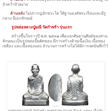
บัวคว่ำบัวหงาย
ด้านหลัง
ไม่ปรากฏอักขระใด ใต้ฐานองค์พระเรียบและมีรู
กลวง มีเอกลักษณ์
รูปหล่อหลวงปู่มณี วัดกำพร้า รุ่นแรก
สร้างขึ้นในราวปี พ.ศ. ๒๕๓๑ เพื่อแจกศิษยานุศิษย์ของท่าน
ลักษณะเป็นรูปหล่อปั๊มตัดขอบ มีการสร้างด้วยเนื้อเงิน เนื้อทอง
เหลือง และเนื้อทองแดง จำนวนการสร้างไม่ได้มีการจดบันทึกไว้
รูปหล่อหลวงปู่มณี วัดกำพร้า สมุทรสาคร รุ่นแรก ปี พ.ศ. ๒๕๓๑ เนื้อเงิน