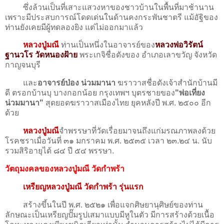
ซึ่งล้วนเป็นที่เสาะแสวงหาของชาวบ้านในพื้นที่มาช้านาน
เพราะมีประสบการณ์โดดเด่นในด้านคงกระพันชาตรี แม้อัฐิของ
ท่านยังเคยมีผู้ทดลองยิง แต่ไม่ออกมาแล้ว
หลวงปู่มณี
ท่านเป็นหนึ่งในอาจารย์ของ
หลวงพ่อวิรัตน์
ฐานวโร วัดหนองฝ้าย
พระเกจิชื่อดังของ อำเภอเลาขวัญ จังหวัด
กาญจนบุรี
และ
อาจารย์ป่อง น่วมมานา
ฆราวาสชื่อดังเจ้าสำนักบ้านมี
ดี ตรอกบ้านบุ บางกอกน้อย กรุงเทพฯ บุตรชายของ
"พ่อเที่ยง
น่วมมานา"
สุดยอดฆราวาสเมืองไทย ยุคหลังปี พ.ศ. ๒๕๐๐ อีก
ด้วย
หลวงปู่มณี
จำพรรษาที่วัดเรื่อยมาจนถึงแก่มรณภาพลงด้วย
โรคชราเมื่อวันที่ ๓๑ มกราคม พ.ศ. ๒๕๓๕ เวลา ๒๓.๒๔ น. นับ
รวมสิริอายุได้ ๘๔ ปี ๕๔ พรรษา.
วัตถุมงคลของหลวงปู่มณี วัดกำพร้า
เหรียญหลวงปู่มณี วัดกำพร้า รุ่นแรก
สร้างขึ้นในปี พ.ศ. ๒๕๒๑ เพื่อแจกศิษยานุศิษย์ของท่าน
ลักษณะเป็นเหรียญปั๊มรูปเสมาแบบมีหูในตัว มีการสร้างด้วยเนื้อ